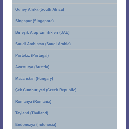
Güney Afrika (South Africa)
Singapur (Singapore)
Birleşik Arap Emirlikleri (UAE)
Suudi Arabistan (Saudi Arabia)
Portekiz (Portugal)
Avusturya (Austria)
Macaristan (Hungary)
Çek Cumhuriyeti (Czech Republic)
Romanya (Romania)
Tayland (Thailand)
Endonezya (Indonesia)