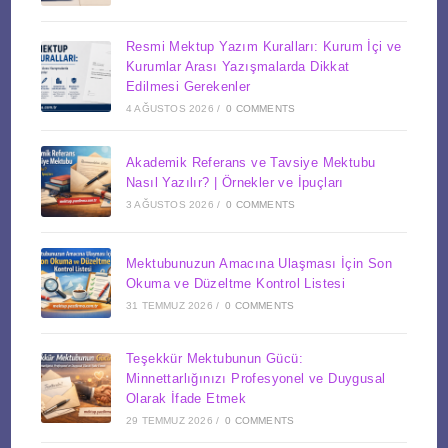
Resmi Mektup Yazım Kuralları: Kurum İçi ve
Kurumlar Arası Yazışmalarda Dikkat
Edilmesi Gerekenler
4 AĞUSTOS 2026
/
0 COMMENTS
Akademik Referans ve Tavsiye Mektubu
Nasıl Yazılır? | Örnekler ve İpuçları
3 AĞUSTOS 2026
/
0 COMMENTS
Mektubunuzun Amacına Ulaşması İçin Son
Okuma ve Düzeltme Kontrol Listesi
31 TEMMUZ 2026
/
0 COMMENTS
Teşekkür Mektubunun Gücü:
Minnettarlığınızı Profesyonel ve Duygusal
Olarak İfade Etmek
29 TEMMUZ 2026
/
0 COMMENTS