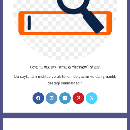
ÜCRETLI MEKTUP TÜRLERI YAZDIRMA SITESI
Bu sayfa tüm mektup ve alt türlerinde yazım ve danışmanlık
desteği sunmaktadır.
Opens
Opens
Opens
Opens
Opens
in
in
in
in
in
a
a
a
a
a
new
new
new
new
new
tab
tab
tab
tab
tab