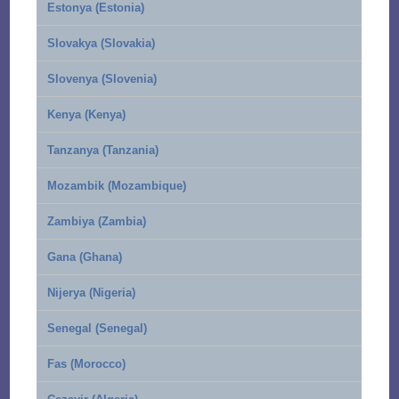
Estonya (Estonia)
Slovakya (Slovakia)
Slovenya (Slovenia)
Kenya (Kenya)
Tanzanya (Tanzania)
Mozambik (Mozambique)
Zambiya (Zambia)
Gana (Ghana)
Nijerya (Nigeria)
Senegal (Senegal)
Fas (Morocco)