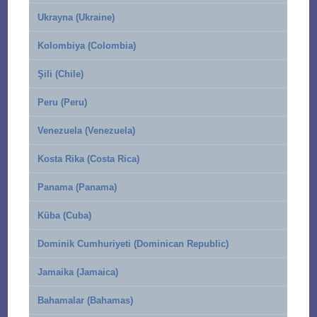
Ukrayna (Ukraine)
Kolombiya (Colombia)
Şili (Chile)
Peru (Peru)
Venezuela (Venezuela)
Kosta Rika (Costa Rica)
Panama (Panama)
Küba (Cuba)
Dominik Cumhuriyeti (Dominican Republic)
Jamaika (Jamaica)
Bahamalar (Bahamas)