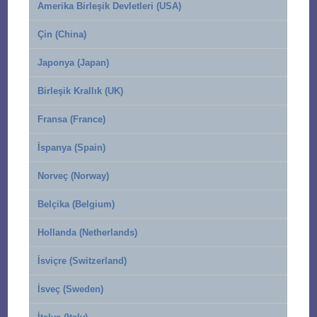
Amerika Birleşik Devletleri (USA)
Çin (China)
Japonya (Japan)
Birleşik Krallık (UK)
Fransa (France)
İspanya (Spain)
Norveç (Norway)
Belçika (Belgium)
Hollanda (Netherlands)
İsviçre (Switzerland)
İsveç (Sweden)