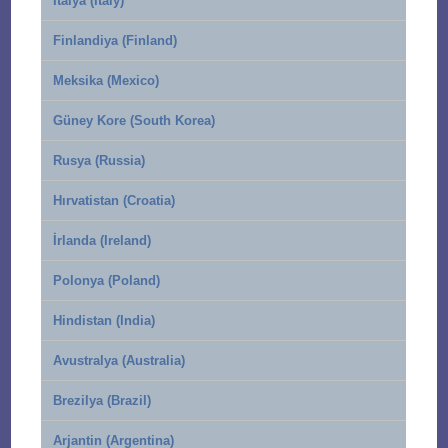
İtalya (Italy)
Finlandiya (Finland)
Meksika (Mexico)
Güney Kore (South Korea)
Rusya (Russia)
Hırvatistan (Croatia)
İrlanda (Ireland)
Polonya (Poland)
Hindistan (India)
Avustralya (Australia)
Brezilya (Brazil)
Arjantin (Argentina)