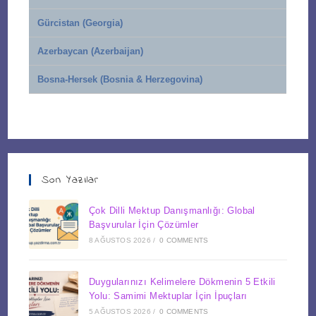
Gürcistan (Georgia)
Azerbaycan (Azerbaijan)
Bosna-Hersek (Bosnia & Herzegovina)
Son Yazılar
Çok Dilli Mektup Danışmanlığı: Global
Başvurular İçin Çözümler
8 AĞUSTOS 2026
/
0 COMMENTS
Duygularınızı Kelimelere Dökmenin 5 Etkili
Yolu: Samimi Mektuplar İçin İpuçları
5 AĞUSTOS 2026
/
0 COMMENTS