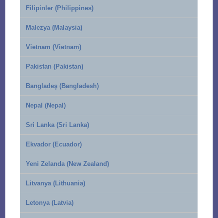
Filipinler (Philippines)
Malezya (Malaysia)
Vietnam (Vietnam)
Pakistan (Pakistan)
Bangladeş (Bangladesh)
Nepal (Nepal)
Sri Lanka (Sri Lanka)
Ekvador (Ecuador)
Yeni Zelanda (New Zealand)
Litvanya (Lithuania)
Letonya (Latvia)