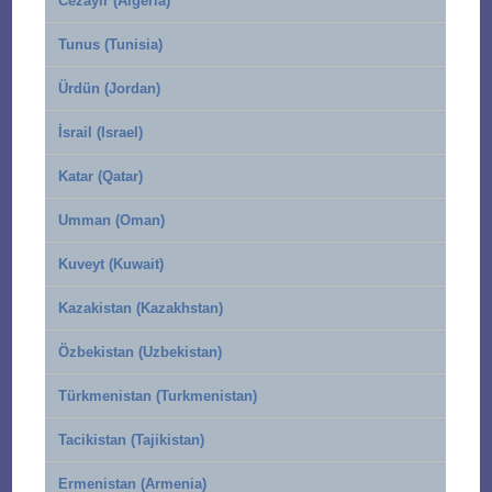
Cezayir (Algeria)
Tunus (Tunisia)
Ürdün (Jordan)
İsrail (Israel)
Katar (Qatar)
Umman (Oman)
Kuveyt (Kuwait)
Kazakistan (Kazakhstan)
Özbekistan (Uzbekistan)
Türkmenistan (Turkmenistan)
Tacikistan (Tajikistan)
Ermenistan (Armenia)