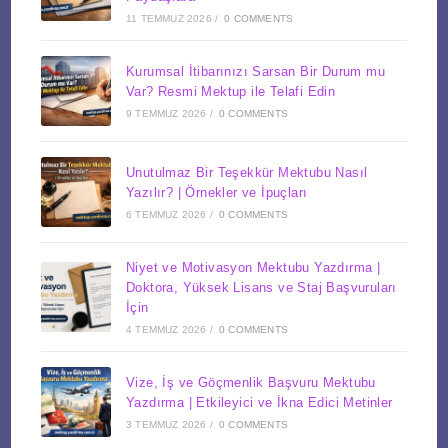
11 TEMMUZ 2026
/
0 COMMENTS
Kurumsal İtibarınızı Sarsan Bir Durum mu
Var? Resmi Mektup ile Telafi Edin
9 TEMMUZ 2026
/
0 COMMENTS
Unutulmaz Bir Teşekkür Mektubu Nasıl
Yazılır? | Örnekler ve İpuçları
6 TEMMUZ 2026
/
0 COMMENTS
Niyet ve Motivasyon Mektubu Yazdırma |
Doktora, Yüksek Lisans ve Staj Başvuruları
İçin
4 TEMMUZ 2026
/
0 COMMENTS
Vize, İş ve Göçmenlik Başvuru Mektubu
Yazdırma | Etkileyici ve İkna Edici Metinler
3 TEMMUZ 2026
/
0 COMMENTS