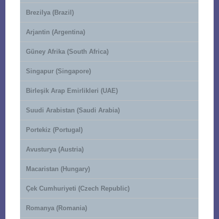
Brezilya (Brazil)
Arjantin (Argentina)
Güney Afrika (South Africa)
Singapur (Singapore)
Birleşik Arap Emirlikleri (UAE)
Suudi Arabistan (Saudi Arabia)
Portekiz (Portugal)
Avusturya (Austria)
Macaristan (Hungary)
Çek Cumhuriyeti (Czech Republic)
Romanya (Romania)