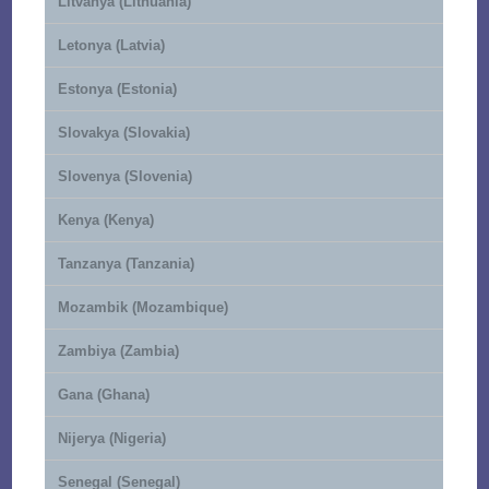
Litvanya (Lithuania)
Letonya (Latvia)
Estonya (Estonia)
Slovakya (Slovakia)
Slovenya (Slovenia)
Kenya (Kenya)
Tanzanya (Tanzania)
Mozambik (Mozambique)
Zambiya (Zambia)
Gana (Ghana)
Nijerya (Nigeria)
Senegal (Senegal)