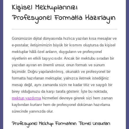
Kişisel Mektuplarınızı
Profesyonel Formatla Hazırlayın
Günümüzün dijital dünyasında hızlıca yazılan kısa mesajlar ve
e-postalar, iletişimimizin büyük bir kısmını oluştursa da kişisel
mektuplar hâlâ özel anların, duyguların ve profesyonel
niyetlerin en etkili taşıyıcısıdır. Ancak bir mektubu sıradan bir
yazıdan ayıran en önemli unsur, onun formatı ve sunum
biçimidir. Doğru yapılandırılmış, okunaklı ve profesyonel bir
formatta hazırlanan mektuplar, yalnızca iletmek istediğiniz
mesajı değil, aynı zamanda sizin ne kadar titiz ve saygılı bir
birey olduğunuzu da karşı tarafa gösterir. İşte bu noktada,
mektup yazdırma
hizmetleri devreye girerek sizi hem zaman
kaybından kurtarır hem de profesyonel doküman hazırlama
sürecinde yanınızda olur.
Profesyonel Mektup Formatının Temel Unsurları