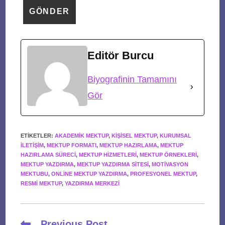
Editör Burcu
Biyografinin Tamamını
Gör
ETIKETLER
:
AKADEMIK MEKTUP
,
KIŞISEL MEKTUP
,
KURUMSAL
ILETIŞIM
,
MEKTUP FORMATI
,
MEKTUP HAZIRLAMA
,
MEKTUP
HAZIRLAMA SÜRECI
,
MEKTUP HIZMETLERI
,
MEKTUP ÖRNEKLERI
,
MEKTUP YAZDIRMA
,
MEKTUP YAZDIRMA SITESI
,
MOTIVASYON
MEKTUBU
,
ONLINE MEKTUP YAZDIRMA
,
PROFESYONEL MEKTUP
,
RESMI MEKTUP
,
YAZDIRMA MERKEZI
Read
Previous Post