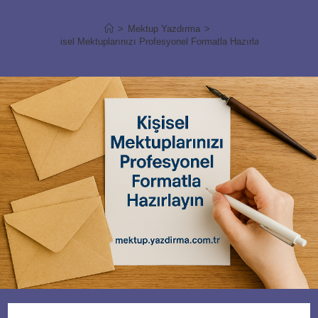
>
Mektup Yazdırma
>
Kişisel Mektuplarınızı Profesyonel Formatla Hazırlayın