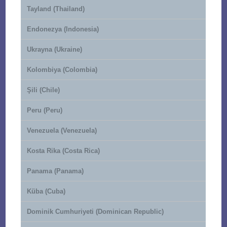
Tayland (Thailand)
Endonezya (Indonesia)
Ukrayna (Ukraine)
Kolombiya (Colombia)
Şili (Chile)
Peru (Peru)
Venezuela (Venezuela)
Kosta Rika (Costa Rica)
Panama (Panama)
Küba (Cuba)
Dominik Cumhuriyeti (Dominican Republic)