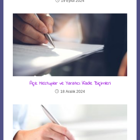
19 Eylül 2024
Açık Mektuplar ve Yaratıcı İfade Biçimleri
18 Aralık 2024