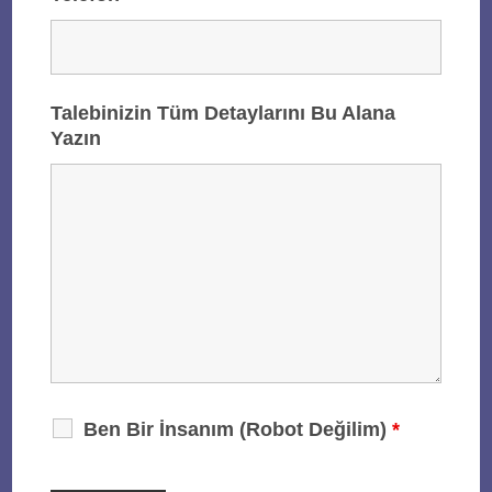
Talebinizin Tüm Detaylarını Bu Alana
Yazın
Ben Bir İnsanım (Robot Değilim)
*