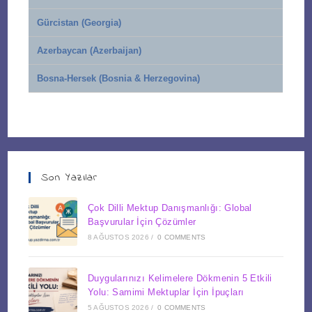
Gürcistan (Georgia)
Azerbaycan (Azerbaijan)
Bosna-Hersek (Bosnia & Herzegovina)
Son Yazılar
Çok Dilli Mektup Danışmanlığı: Global
Başvurular İçin Çözümler
8 AĞUSTOS 2026
/
0 COMMENTS
Duygularınızı Kelimelere Dökmenin 5 Etkili
Yolu: Samimi Mektuplar İçin İpuçları
5 AĞUSTOS 2026
/
0 COMMENTS