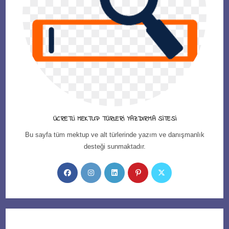
ÜCRETLI MEKTUP TÜRLERI YAZDIRMA SITESI
Bu sayfa tüm mektup ve alt türlerinde yazım ve danışmanlık
desteği sunmaktadır.
Opens
Opens
Opens
Opens
Opens
in
in
in
in
in
a
a
a
a
a
new
new
new
new
new
tab
tab
tab
tab
tab