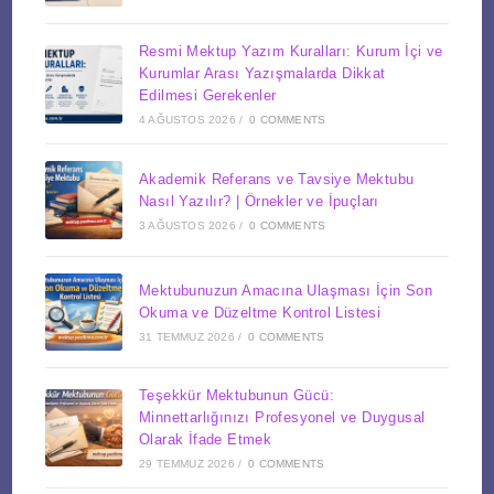
Resmi Mektup Yazım Kuralları: Kurum İçi ve
Kurumlar Arası Yazışmalarda Dikkat
Edilmesi Gerekenler
4 AĞUSTOS 2026
/
0 COMMENTS
Akademik Referans ve Tavsiye Mektubu
Nasıl Yazılır? | Örnekler ve İpuçları
3 AĞUSTOS 2026
/
0 COMMENTS
Mektubunuzun Amacına Ulaşması İçin Son
Okuma ve Düzeltme Kontrol Listesi
31 TEMMUZ 2026
/
0 COMMENTS
Teşekkür Mektubunun Gücü:
Minnettarlığınızı Profesyonel ve Duygusal
Olarak İfade Etmek
29 TEMMUZ 2026
/
0 COMMENTS