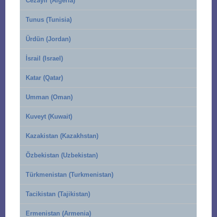
Cezayir (Algeria)
Tunus (Tunisia)
Ürdün (Jordan)
İsrail (Israel)
Katar (Qatar)
Umman (Oman)
Kuveyt (Kuwait)
Kazakistan (Kazakhstan)
Özbekistan (Uzbekistan)
Türkmenistan (Turkmenistan)
Tacikistan (Tajikistan)
Ermenistan (Armenia)