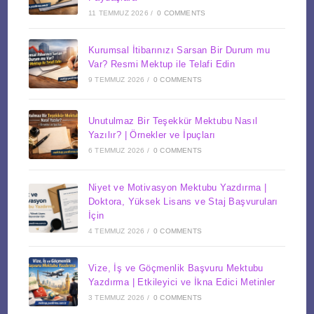
11 TEMMUZ 2026
/
0 COMMENTS
Kurumsal İtibarınızı Sarsan Bir Durum mu
Var? Resmi Mektup ile Telafi Edin
9 TEMMUZ 2026
/
0 COMMENTS
Unutulmaz Bir Teşekkür Mektubu Nasıl
Yazılır? | Örnekler ve İpuçları
6 TEMMUZ 2026
/
0 COMMENTS
Niyet ve Motivasyon Mektubu Yazdırma |
Doktora, Yüksek Lisans ve Staj Başvuruları
İçin
4 TEMMUZ 2026
/
0 COMMENTS
Vize, İş ve Göçmenlik Başvuru Mektubu
Yazdırma | Etkileyici ve İkna Edici Metinler
3 TEMMUZ 2026
/
0 COMMENTS