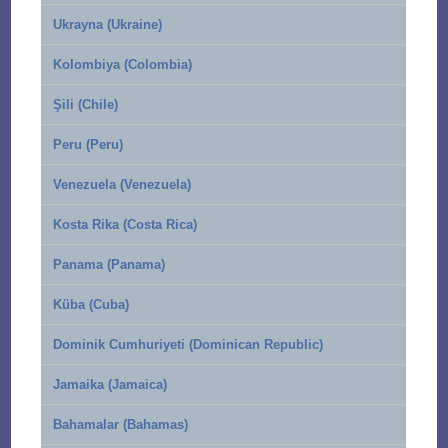
Ukrayna (Ukraine)
Kolombiya (Colombia)
Şili (Chile)
Peru (Peru)
Venezuela (Venezuela)
Kosta Rika (Costa Rica)
Panama (Panama)
Küba (Cuba)
Dominik Cumhuriyeti (Dominican Republic)
Jamaika (Jamaica)
Bahamalar (Bahamas)