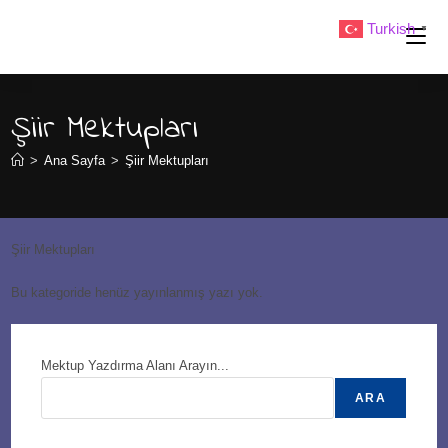
Skip
Turkish
▼
to
content
Şiir Mektupları
>
Ana Sayfa
>
Şiir Mektupları
Şiir Mektupları
Bu kategoride henüz yayınlanmış yazı yok.
Mektup Yazdırma Alanı Arayın...
ARA