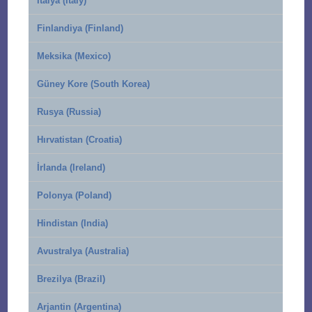
İtalya (Italy)
Finlandiya (Finland)
Meksika (Mexico)
Güney Kore (South Korea)
Rusya (Russia)
Hırvatistan (Croatia)
İrlanda (Ireland)
Polonya (Poland)
Hindistan (India)
Avustralya (Australia)
Brezilya (Brazil)
Arjantin (Argentina)