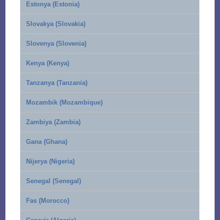
Estonya (Estonia)
Slovakya (Slovakia)
Slovenya (Slovenia)
Kenya (Kenya)
Tanzanya (Tanzania)
Mozambik (Mozambique)
Zambiya (Zambia)
Gana (Ghana)
Nijerya (Nigeria)
Senegal (Senegal)
Fas (Morocco)