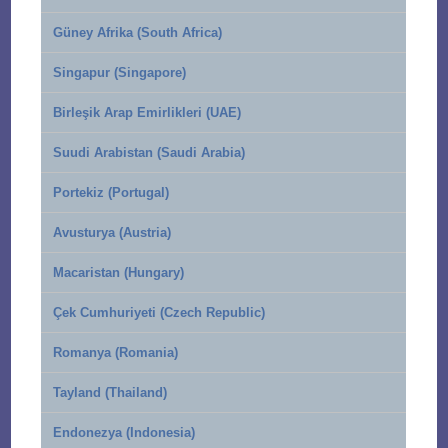
Güney Afrika (South Africa)
Singapur (Singapore)
Birleşik Arap Emirlikleri (UAE)
Suudi Arabistan (Saudi Arabia)
Portekiz (Portugal)
Avusturya (Austria)
Macaristan (Hungary)
Çek Cumhuriyeti (Czech Republic)
Romanya (Romania)
Tayland (Thailand)
Endonezya (Indonesia)