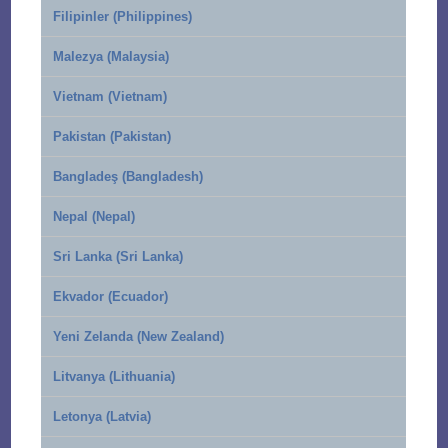
Filipinler (Philippines)
Malezya (Malaysia)
Vietnam (Vietnam)
Pakistan (Pakistan)
Bangladeş (Bangladesh)
Nepal (Nepal)
Sri Lanka (Sri Lanka)
Ekvador (Ecuador)
Yeni Zelanda (New Zealand)
Litvanya (Lithuania)
Letonya (Latvia)