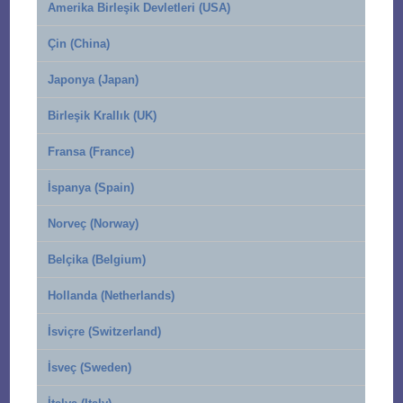
Amerika Birleşik Devletleri (USA)
Çin (China)
Japonya (Japan)
Birleşik Krallık (UK)
Fransa (France)
İspanya (Spain)
Norveç (Norway)
Belçika (Belgium)
Hollanda (Netherlands)
İsviçre (Switzerland)
İsveç (Sweden)