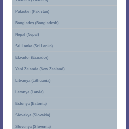
Pakistan (Pakistan)
Bangladeş (Bangladesh)
Nepal (Nepal)
Sri Lanka (Sri Lanka)
Ekvador (Ecuador)
Yeni Zelanda (New Zealand)
Litvanya (Lithuania)
Letonya (Latvia)
Estonya (Estonia)
Slovakya (Slovakia)
Slovenya (Slovenia)