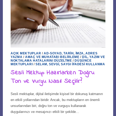
AÇIK MEKTUPLAR
/
AD-SOYAD, TARIH, İMZA, ADRES
YAZMA
/
AMAÇ VE MUHATABI BELIRLEME
/
DIL, YAZIM VE
NOKTALAMA HATALARINI DÜZELTME
/
DÜŞÜNCE
MEKTUPLARI
/
SELAM, SEVGI, SAYGI İFADESI KULLANMA
Sesli Mektup Hazırlarken Doğru
Ton ve Vurgu Nasıl Seçilir?
Sesli mektuplar, dijital iletişimde kişisel bir dokunuş katmanın
en etkili yollarından biridir. Ancak, bu mektupların en önemli
unsurlarından biri, doğru ton ve vurguyu kullanarak
duygularınızı ve mesajınızı etkili bir şekilde…