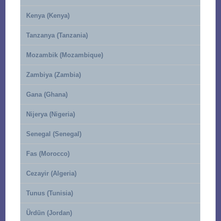
Kenya (Kenya)
Tanzanya (Tanzania)
Mozambik (Mozambique)
Zambiya (Zambia)
Gana (Ghana)
Nijerya (Nigeria)
Senegal (Senegal)
Fas (Morocco)
Cezayir (Algeria)
Tunus (Tunisia)
Ürdün (Jordan)