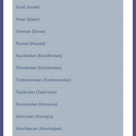
İsrail (Israel)
Katar (Qatar)
Umman (Oman)
Kuveyt (Kuwait)
Kazakistan (Kazakhstan)
Özbekistan (Uzbekistan)
Türkmenistan (Turkmenistan)
Tacikistan (Tajikistan)
Ermenistan (Armenia)
Gürcistan (Georgia)
Azerbaycan (Azerbaijan)