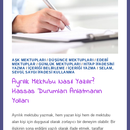
AŞK MEKTUPLARI
/
DÜŞÜNCE MEKTUPLARI
/
EDEBÎ
MEKTUPLAR
/
GÜNLÜK MEKTUPLARI
/
HITAP İFADESINI
YAZMA
/
İÇERIĞI BELIRLEME
/
İÇERIĞI YAZMA
/
SELAM,
SEVGI, SAYGI İFADESI KULLANMA
Ayrılık Mektubu Nasıl Yazılır?
Hassas Durumları Anlatmanın
Yolları
Ayrılık mektubu yazmak, hem yazan kişi hem de mektubu
alan kişi için duygusal olarak zorlayıcı bir deneyim olabilir. Bir
ilişkinin sona erdiğini yazılı olarak ifade etmek, taraflar