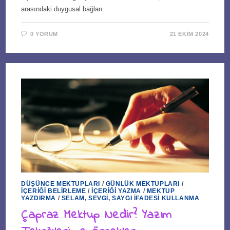
arasındaki duygusal bağları…
0 YORUM
21 EKIM 2024
DÜŞÜNCE MEKTUPLARI
/
GÜNLÜK MEKTUPLARI
/
İÇERIĞI BELIRLEME
/
İÇERIĞI YAZMA
/
MEKTUP
YAZDIRMA
/
SELAM, SEVGI, SAYGI İFADESI KULLANMA
Çapraz Mektup Nedir? Yazım