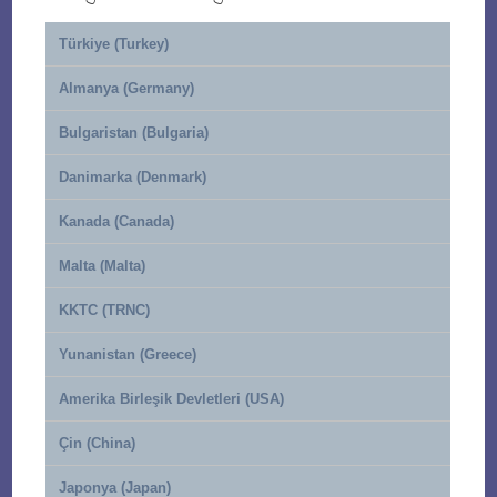
Türkiye (Turkey)
Almanya (Germany)
Bulgaristan (Bulgaria)
Danimarka (Denmark)
Kanada (Canada)
Malta (Malta)
KKTC (TRNC)
Yunanistan (Greece)
Amerika Birleşik Devletleri (USA)
Çin (China)
Japonya (Japan)