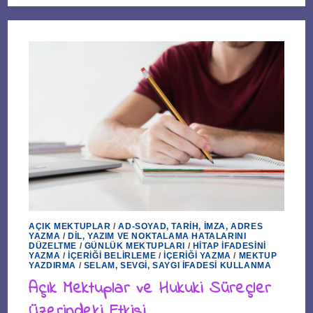
AÇIK MEKTUPLAR
/
AD-SOYAD, TARIH, İMZA, ADRES
YAZMA
/
DIL, YAZIM VE NOKTALAMA HATALARINI
DÜZELTME
/
GÜNLÜK MEKTUPLARI
/
HITAP İFADESINI
YAZMA
/
İÇERIĞI BELIRLEME
/
İÇERIĞI YAZMA
/
MEKTUP
YAZDIRMA
/
SELAM, SEVGI, SAYGI İFADESI KULLANMA
Açık Mektuplar ve Hukuki Süreçler
Üzerindeki Etkisi