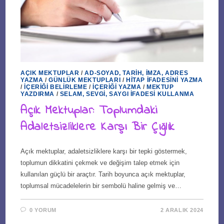
AÇIK MEKTUPLAR
/
AD-SOYAD, TARIH, İMZA, ADRES
YAZMA
/
GÜNLÜK MEKTUPLARI
/
HITAP İFADESINI YAZMA
/
İÇERIĞI BELIRLEME
/
İÇERIĞI YAZMA
/
MEKTUP
YAZDIRMA
/
SELAM, SEVGI, SAYGI İFADESI KULLANMA
Açık Mektuplar: Toplumdaki
Adaletsizliklere Karşı Bir Çığlık
Açık mektuplar, adaletsizliklere karşı bir tepki göstermek,
toplumun dikkatini çekmek ve değişim talep etmek için
kullanılan güçlü bir araçtır. Tarih boyunca açık mektuplar,
toplumsal mücadelelerin bir sembolü haline gelmiş ve…
0 YORUM
2 ARALIK 2024