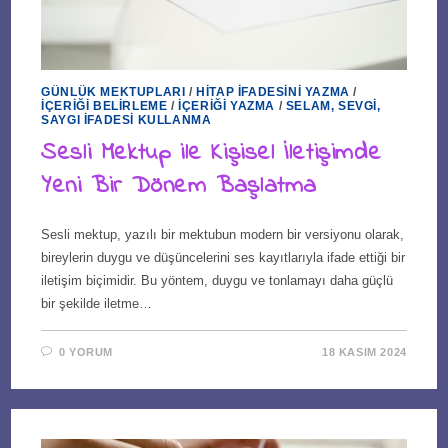
GÜNLÜK MEKTUPLARI
/
HITAP İFADESINI YAZMA
/
İÇERIĞI BELIRLEME
/
İÇERIĞI YAZMA
/
SELAM, SEVGI,
SAYGI İFADESI KULLANMA
Sesli Mektup ile Kişisel İletişimde
Yeni Bir Dönem Başlatma
Sesli mektup, yazılı bir mektubun modern bir versiyonu olarak,
bireylerin duygu ve düşüncelerini ses kayıtlarıyla ifade ettiği bir
iletişim biçimidir. Bu yöntem, duygu ve tonlamayı daha güçlü
bir şekilde iletme…
0 YORUM
18 KASIM 2024