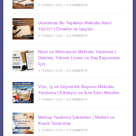
9 TEMMUZ 2026
/
0 COMMENTS
Unutulmaz Bir Teşekkür Mektubu Nasıl
Yazılır? | Örnekler ve İpuçları
6 TEMMUZ 2026
/
0 COMMENTS
Niyet ve Motivasyon Mektubu Yazdırma |
Doktora, Yüksek Lisans ve Staj Başvuruları
İçin
4 TEMMUZ 2026
/
0 COMMENTS
Vize, İş ve Göçmenlik Başvuru Mektubu
Yazdırma | Etkileyici ve İkna Edici Metinler
3 TEMMUZ 2026
/
0 COMMENTS
Mektup Yazdırma Şablonları | Modern ve
Klasik Tasarımlar
2 TEMMUZ 2026
/
0 COMMENTS