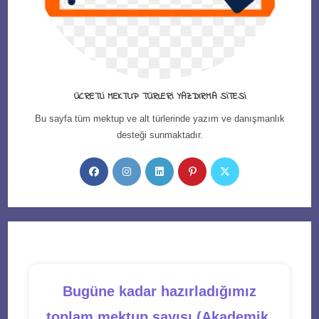
ÜCRETLI MEKTUP TÜRLERI YAZDIRMA SITESI
Bu sayfa tüm mektup ve alt türlerinde yazım ve danışmanlık
desteği sunmaktadır.
Opens
Opens
Opens
Opens
Opens
in
in
in
in
in
a
a
a
a
a
new
new
new
new
new
tab
tab
tab
tab
tab
Bugüne kadar hazırladığımız
toplam mektup sayısı (Akademik,