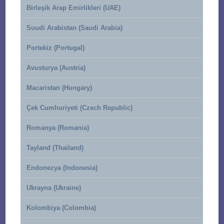
Birleşik Arap Emirlikleri (UAE)
Suudi Arabistan (Saudi Arabia)
Portekiz (Portugal)
Avusturya (Austria)
Macaristan (Hungary)
Çek Cumhuriyeti (Czech Republic)
Romanya (Romania)
Tayland (Thailand)
Endonezya (Indonesia)
Ukrayna (Ukraine)
Kolombiya (Colombia)