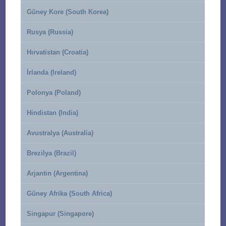
Güney Kore (South Korea)
Rusya (Russia)
Hırvatistan (Croatia)
İrlanda (Ireland)
Polonya (Poland)
Hindistan (India)
Avustralya (Australia)
Brezilya (Brazil)
Arjantin (Argentina)
Güney Afrika (South Africa)
Singapur (Singapore)