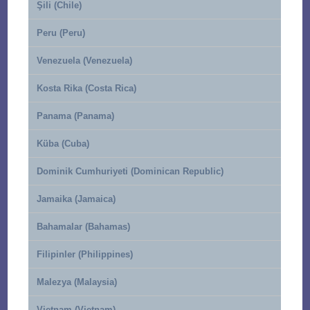
Şili (Chile)
Peru (Peru)
Venezuela (Venezuela)
Kosta Rika (Costa Rica)
Panama (Panama)
Küba (Cuba)
Dominik Cumhuriyeti (Dominican Republic)
Jamaika (Jamaica)
Bahamalar (Bahamas)
Filipinler (Philippines)
Malezya (Malaysia)
Vietnam (Vietnam)