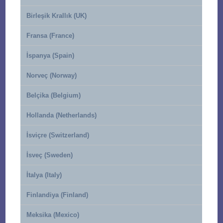
Birleşik Krallık (UK)
Fransa (France)
İspanya (Spain)
Norveç (Norway)
Belçika (Belgium)
Hollanda (Netherlands)
İsviçre (Switzerland)
İsveç (Sweden)
İtalya (Italy)
Finlandiya (Finland)
Meksika (Mexico)