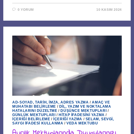
0 YORUM
10 KASIM 2024
AD-SOYAD, TARIH, İMZA, ADRES YAZMA
/
AMAÇ VE
MUHATABI BELIRLEME
/
DIL, YAZIM VE NOKTALAMA
HATALARINI DÜZELTME
/
DÜŞÜNCE MEKTUPLARI
/
GÜNLÜK MEKTUPLARI
/
HITAP İFADESINI YAZMA
/
İÇERIĞI BELIRLEME
/
İÇERIĞI YAZMA
/
SELAM, SEVGI,
SAYGI İFADESI KULLANMA
/
VEDA MEKTUBU
Ayrılık Mektuplarında Duygularınızı