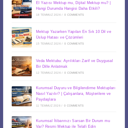
El Yazısı Mektup mu, Dijital Mektup mu? |
Hangi Durumda Hangisi Daha Etkili?
18 TEMMUZ 2026
/
0 COMMENTS
Mektup Yazarken Yapılan En Sık 10 Dil ve
Üslup Hatası ve Çözümleri
15 TEMMUZ 2026
/
0 COMMENTS
Veda Mektubu: Ayrılıkları Zarif ve Duygusal
Bir Dille Anlatmak
12 TEMMUZ 2026
/
0 COMMENTS
Kurumsal Duyuru ve Bilgilendirme Mektupları
Nasıl Yazılır? | Çalışanlara, Müşterilere ve
Paydaşlara
11 TEMMUZ 2026
/
0 COMMENTS
Kurumsal İtibarınızı Sarsan Bir Durum mu
Var? Resmi Mektup ile Telafi Edin