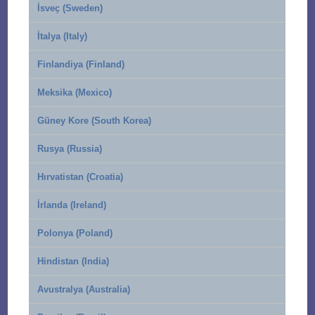
İsveç (Sweden)
İtalya (Italy)
Finlandiya (Finland)
Meksika (Mexico)
Güney Kore (South Korea)
Rusya (Russia)
Hırvatistan (Croatia)
İrlanda (Ireland)
Polonya (Poland)
Hindistan (India)
Avustralya (Australia)