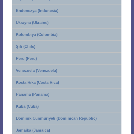
Endonezya (Indonesia)
Ukrayna (Ukraine)
Kolombiya (Colombia)
Şili (Chile)
Peru (Peru)
Venezuela (Venezuela)
Kosta Rika (Costa Rica)
Panama (Panama)
Küba (Cuba)
Dominik Cumhuriyeti (Dominican Republic)
Jamaika (Jamaica)