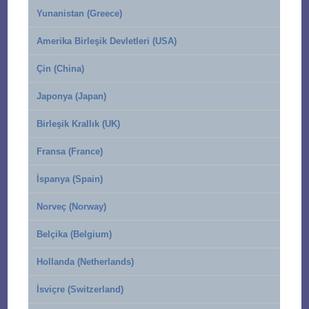
Yunanistan (Greece)
Amerika Birleşik Devletleri (USA)
Çin (China)
Japonya (Japan)
Birleşik Krallık (UK)
Fransa (France)
İspanya (Spain)
Norveç (Norway)
Belçika (Belgium)
Hollanda (Netherlands)
İsviçre (Switzerland)