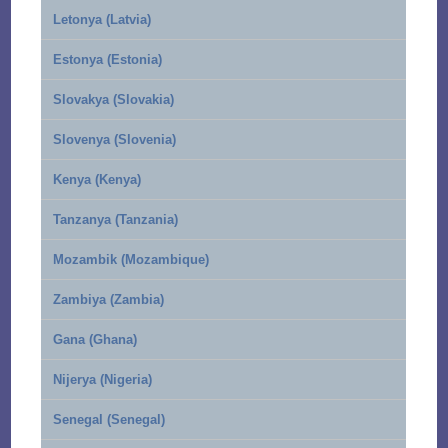
Letonya (Latvia)
Estonya (Estonia)
Slovakya (Slovakia)
Slovenya (Slovenia)
Kenya (Kenya)
Tanzanya (Tanzania)
Mozambik (Mozambique)
Zambiya (Zambia)
Gana (Ghana)
Nijerya (Nigeria)
Senegal (Senegal)