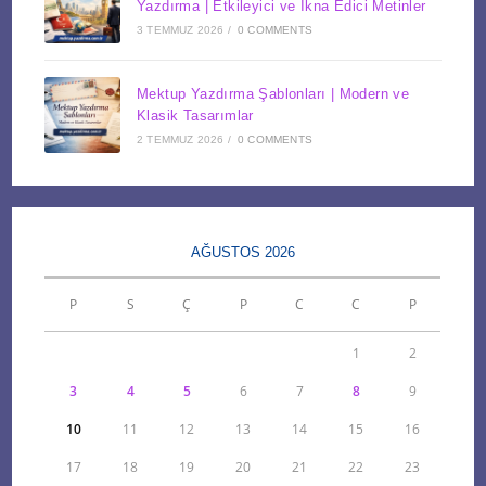
Yazdırma | Etkileyici ve İkna Edici Metinler
3 TEMMUZ 2026
/
0 COMMENTS
Mektup Yazdırma Şablonları | Modern ve
Klasik Tasarımlar
2 TEMMUZ 2026
/
0 COMMENTS
AĞUSTOS 2026
P
S
Ç
P
C
C
P
1
2
3
4
5
6
7
8
9
10
11
12
13
14
15
16
17
18
19
20
21
22
23