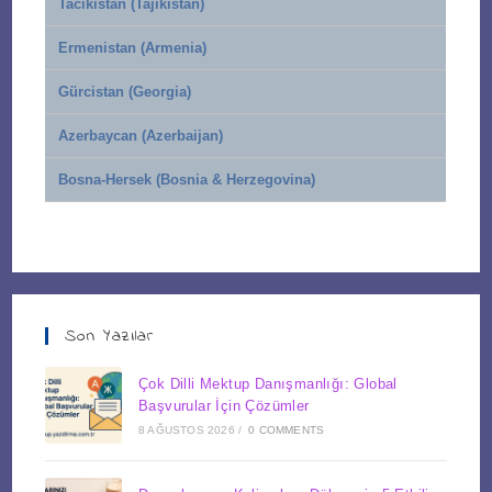
Tacikistan (Tajikistan)
Ermenistan (Armenia)
Gürcistan (Georgia)
Azerbaycan (Azerbaijan)
Bosna-Hersek (Bosnia & Herzegovina)
Son Yazılar
Çok Dilli Mektup Danışmanlığı: Global
Başvurular İçin Çözümler
8 AĞUSTOS 2026
/
0 COMMENTS