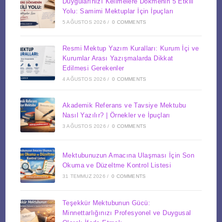
Duygularınızı Kelimelere Dökmenin 5 Etkili
Yolu: Samimi Mektuplar İçin İpuçları
5 AĞUSTOS 2026
/
0 COMMENTS
Resmi Mektup Yazım Kuralları: Kurum İçi ve
Kurumlar Arası Yazışmalarda Dikkat
Edilmesi Gerekenler
4 AĞUSTOS 2026
/
0 COMMENTS
Akademik Referans ve Tavsiye Mektubu
Nasıl Yazılır? | Örnekler ve İpuçları
3 AĞUSTOS 2026
/
0 COMMENTS
Mektubunuzun Amacına Ulaşması İçin Son
Okuma ve Düzeltme Kontrol Listesi
31 TEMMUZ 2026
/
0 COMMENTS
Teşekkür Mektubunun Gücü:
Minnettarlığınızı Profesyonel ve Duygusal