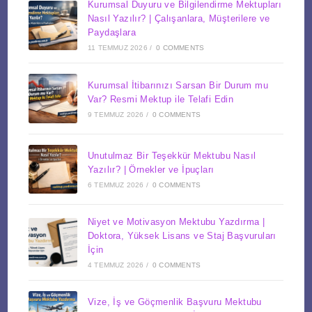
Kurumsal Duyuru ve Bilgilendirme Mektupları
Nasıl Yazılır? | Çalışanlara, Müşterilere ve
Paydaşlara
11 TEMMUZ 2026
/
0 COMMENTS
Kurumsal İtibarınızı Sarsan Bir Durum mu
Var? Resmi Mektup ile Telafi Edin
9 TEMMUZ 2026
/
0 COMMENTS
Unutulmaz Bir Teşekkür Mektubu Nasıl
Yazılır? | Örnekler ve İpuçları
6 TEMMUZ 2026
/
0 COMMENTS
Niyet ve Motivasyon Mektubu Yazdırma |
Doktora, Yüksek Lisans ve Staj Başvuruları
İçin
4 TEMMUZ 2026
/
0 COMMENTS
Vize, İş ve Göçmenlik Başvuru Mektubu