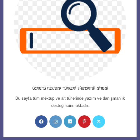
ÜCRETLI MEKTUP TÜRLERI YAZDIRMA SITESI
Bu sayfa tüm mektup ve alt türlerinde yazım ve danışmanlık
desteği sunmaktadır.
Opens
Opens
Opens
Opens
Opens
in
in
in
in
in
a
a
a
a
a