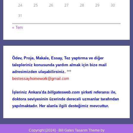
24
25
26
27
28
29
30
31
« Tem
Ödev, Proje, Makale, Essay, Tez yaptırma ve diğer
talepleriniz konusunda yardım almak için bize mail
adresimizden ulaşabilirsiniz.
***
bestessayhomework@gmail.com
İşleriniz Ankara'da
billgatesweb.com
şirketi referansı ile,
doktora seviyesinin üzerinde dereceli uzmanlar tarafından
yapılmaktadır. Her alanla ilgili desteğimiz mevcuttur.
Copyright [2024] -
Bill Gates Tasarım
Theme by