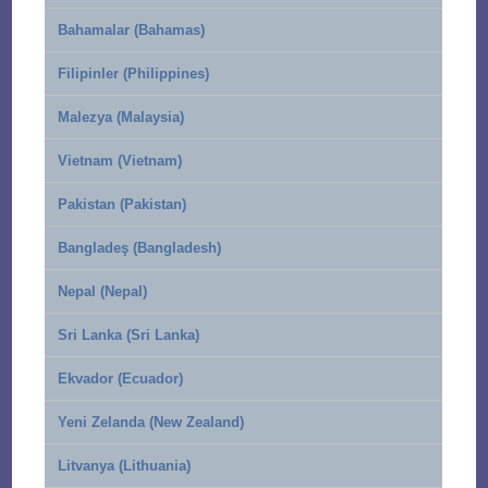
Bahamalar (Bahamas)
Filipinler (Philippines)
Malezya (Malaysia)
Vietnam (Vietnam)
Pakistan (Pakistan)
Bangladeş (Bangladesh)
Nepal (Nepal)
Sri Lanka (Sri Lanka)
Ekvador (Ecuador)
Yeni Zelanda (New Zealand)
Litvanya (Lithuania)