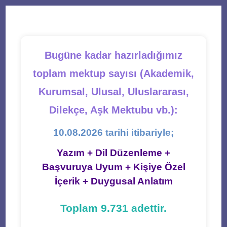
new
new
new
new
new
tab
tab
tab
tab
tab
Bugüne kadar hazırladığımız
toplam mektup sayısı (Akademik,
Kurumsal, Ulusal, Uluslararası,
Dilekçe, Aşk Mektubu vb.):
10.08.2026 tarihi itibariyle;
Yazım + Dil Düzenleme +
Başvuruya Uyum + Kişiye Özel
İçerik + Duygusal Anlatım
Toplam 9.731 adettir.