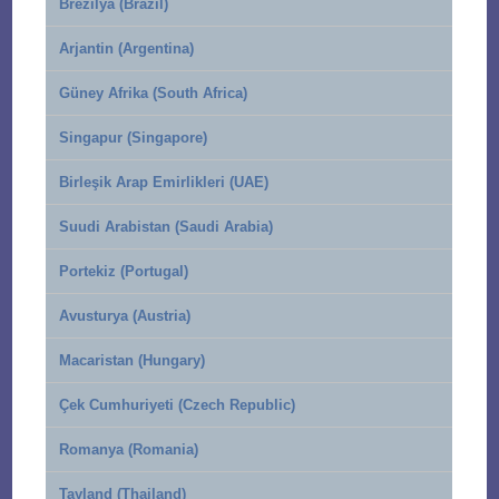
Brezilya (Brazil)
Arjantin (Argentina)
Güney Afrika (South Africa)
Singapur (Singapore)
Birleşik Arap Emirlikleri (UAE)
Suudi Arabistan (Saudi Arabia)
Portekiz (Portugal)
Avusturya (Austria)
Macaristan (Hungary)
Çek Cumhuriyeti (Czech Republic)
Romanya (Romania)
Tayland (Thailand)