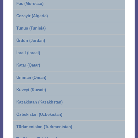
Fas (Morocco)
Cezayir (Algeria)
Tunus (Tunisia)
Ürdün (Jordan)
İsrail (Israel)
Katar (Qatar)
Umman (Oman)
Kuveyt (Kuwait)
Kazakistan (Kazakhstan)
Özbekistan (Uzbekistan)
Türkmenistan (Turkmenistan)