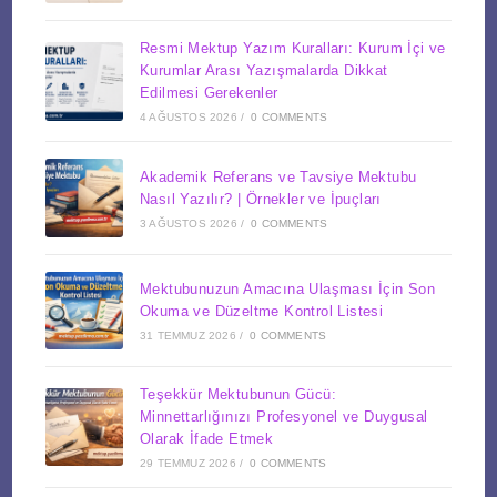
Resmi Mektup Yazım Kuralları: Kurum İçi ve
Kurumlar Arası Yazışmalarda Dikkat
Edilmesi Gerekenler
4 AĞUSTOS 2026
/
0 COMMENTS
Akademik Referans ve Tavsiye Mektubu
Nasıl Yazılır? | Örnekler ve İpuçları
3 AĞUSTOS 2026
/
0 COMMENTS
Mektubunuzun Amacına Ulaşması İçin Son
Okuma ve Düzeltme Kontrol Listesi
31 TEMMUZ 2026
/
0 COMMENTS
Teşekkür Mektubunun Gücü:
Minnettarlığınızı Profesyonel ve Duygusal
Olarak İfade Etmek
29 TEMMUZ 2026
/
0 COMMENTS