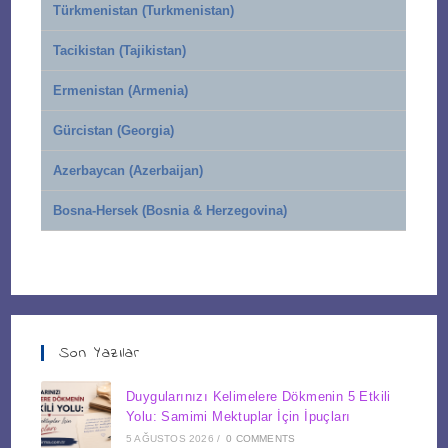
Türkmenistan (Turkmenistan)
Tacikistan (Tajikistan)
Ermenistan (Armenia)
Gürcistan (Georgia)
Azerbaycan (Azerbaijan)
Bosna-Hersek (Bosnia & Herzegovina)
Son Yazılar
Duygularınızı Kelimelere Dökmenin 5 Etkili
Yolu: Samimi Mektuplar İçin İpuçları
5 AĞUSTOS 2026
/
0 COMMENTS