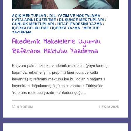
AÇIK MEKTUPLAR
/
DIL, YAZIM VE NOKTALAMA
HATALARINI DÜZELTME
/
DÜŞÜNCE MEKTUPLARI
/
GÜNLÜK MEKTUPLARI
/
HITAP İFADESINI YAZMA
/
İÇERIĞI BELIRLEME
/
İÇERIĞI YAZMA
/
MEKTUP
YAZDIRMA
Akademik Makalelerle Uyumlu
Referans Mektubu Yazdırma
Başvuru paketinizdeki akademik makaleler (yayınlanmış,
basımda, erken erişim, preprint) birer iddia ve katkı
beyanıtaşır; referans mektubu ise bu iddianın bağımsız
kaynaktan doğrulanmış ölçülebilir kanıtıdır. Türkiye’de
“referans mektubu yazdırma” ifadesi çoğu…
0 YORUM
4 EKIM 2025