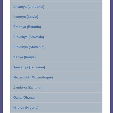
Litvanya (Lithuania)
Letonya (Latvia)
Estonya (Estonia)
Slovakya (Slovakia)
Slovenya (Slovenia)
Kenya (Kenya)
Tanzanya (Tanzania)
Mozambik (Mozambique)
Zambiya (Zambia)
Gana (Ghana)
Nijerya (Nigeria)