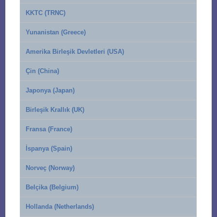
KKTC (TRNC)
Yunanistan (Greece)
Amerika Birleşik Devletleri (USA)
Çin (China)
Japonya (Japan)
Birleşik Krallık (UK)
Fransa (France)
İspanya (Spain)
Norveç (Norway)
Belçika (Belgium)
Hollanda (Netherlands)