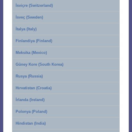
İsviçre (Switzerland)
İsveç (Sweden)
İtalya (Italy)
Finlandiya (Finland)
Meksika (Mexico)
Güney Kore (South Korea)
Rusya (Russia)
Hırvatistan (Croatia)
İrlanda (Ireland)
Polonya (Poland)
Hindistan (India)