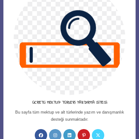
ÜCRETLI MEKTUP TÜRLERI YAZDIRMA SITESI
Bu sayfa tüm mektup ve alt türlerinde yazım ve danışmanlık
desteği sunmaktadır.
Opens
Opens
Opens
Opens
Opens