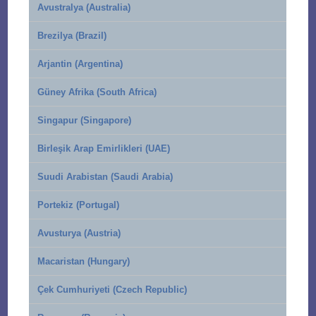
Avustralya (Australia)
Brezilya (Brazil)
Arjantin (Argentina)
Güney Afrika (South Africa)
Singapur (Singapore)
Birleşik Arap Emirlikleri (UAE)
Suudi Arabistan (Saudi Arabia)
Portekiz (Portugal)
Avusturya (Austria)
Macaristan (Hungary)
Çek Cumhuriyeti (Czech Republic)