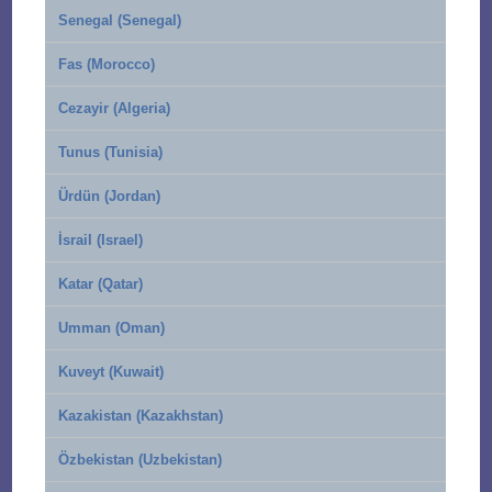
Senegal (Senegal)
Fas (Morocco)
Cezayir (Algeria)
Tunus (Tunisia)
Ürdün (Jordan)
İsrail (Israel)
Katar (Qatar)
Umman (Oman)
Kuveyt (Kuwait)
Kazakistan (Kazakhstan)
Özbekistan (Uzbekistan)