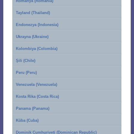
Romanya (Romania)
Tayland (Thailand)
Endonezya (Indonesia)
Ukrayna (Ukraine)
Kolombiya (Colombia)
Şili (Chile)
Peru (Peru)
Venezuela (Venezuela)
Kosta Rika (Costa Rica)
Panama (Panama)
Küba (Cuba)
Dominik Cumhuriyeti (Dominican Republic)