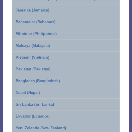
Jamaika (Jamaica)
Bahamalar (Bahamas)
Filipinler (Philippines)
Malezya (Malaysia)
Vietnam (Vietnam)
Pakistan (Pakistan)
Bangladeş (Bangladesh)
Nepal (Nepal)
Sri Lanka (Sri Lanka)
Ekvador (Ecuador)
Yeni Zelanda (New Zealand)