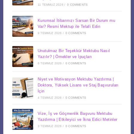
11 TEMMUZ 2026
/
0 COMMENTS
Kurumsal İtibarınızı Sarsan Bir Durum mu
Var? Resmi Mektup ile Telafi Edin
9 TEMMUZ 2026
/
0 COMMENTS
Unutulmaz Bir Teşekkür Mektubu Nasıl
Yazılır? | Örnekler ve İpuçları
6 TEMMUZ 2026
/
0 COMMENTS
Niyet ve Motivasyon Mektubu Yazdırma |
Doktora, Yüksek Lisans ve Staj Başvuruları
İçin
4 TEMMUZ 2026
/
0 COMMENTS
Vize, İş ve Göçmenlik Başvuru Mektubu
Yazdırma | Etkileyici ve İkna Edici Metinler
3 TEMMUZ 2026
/
0 COMMENTS