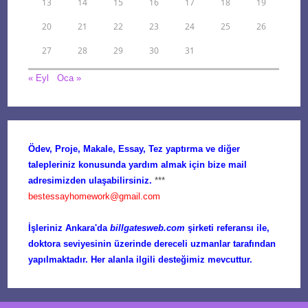
13
14
15
16
17
18
19
20
21
22
23
24
25
26
27
28
29
30
31
« Eyl
Oca »
Ödev, Proje, Makale, Essay, Tez yaptırma ve diğer
talepleriniz konusunda yardım almak için bize mail
adresimizden ulaşabilirsiniz.
***
bestessayhomework@gmail.com
İşleriniz Ankara'da
billgatesweb.com
şirketi referansı ile,
doktora seviyesinin üzerinde dereceli uzmanlar tarafından
yapılmaktadır. Her alanla ilgili desteğimiz mevcuttur.