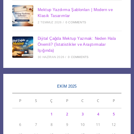
Mektup Yazdırma Şablonları | Modern ve
Klasik Tasarımlar
2 TEMMUZ 2026
/
0 COMMENTS
Dijital Çağda Mektup Yazmak: Neden Hala
Önemli? (İstatistikler ve Araştırmalar
Işığında)
30 HAZIRAN 2026
/
0 COMMENTS
EKIM 2025
P
S
Ç
P
C
C
P
1
2
3
4
5
6
7
8
9
10
11
12