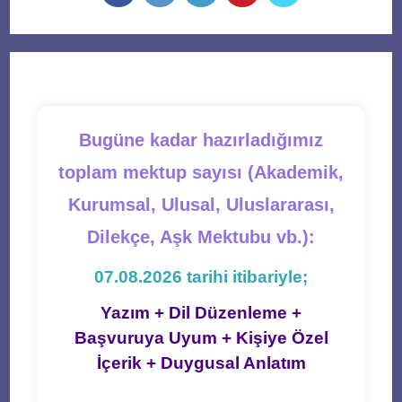
in
in
in
in
in
a
a
a
a
a
new
new
new
new
new
tab
tab
tab
tab
tab
Bugüne kadar hazırladığımız
toplam mektup sayısı (Akademik,
Kurumsal, Ulusal, Uluslararası,
Dilekçe, Aşk Mektubu vb.):
07.08.2026 tarihi itibariyle;
Yazım + Dil Düzenleme +
Başvuruya Uyum + Kişiye Özel
İçerik + Duygusal Anlatım