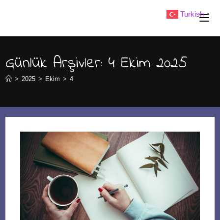
Skip
Turkish
▼
to
content
Günlük Arşivler: 4 Ekim 2025
>
2025
>
Ekim
>
4