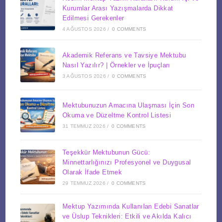
Kurumlar Arası Yazışmalarda Dikkat
Edilmesi Gerekenler
4 AĞUSTOS 2026
/
0 COMMENTS
Akademik Referans ve Tavsiye Mektubu
Nasıl Yazılır? | Örnekler ve İpuçları
3 AĞUSTOS 2026
/
0 COMMENTS
Mektubunuzun Amacına Ulaşması İçin Son
Okuma ve Düzeltme Kontrol Listesi
31 TEMMUZ 2026
/
0 COMMENTS
Teşekkür Mektubunun Gücü:
Minnettarlığınızı Profesyonel ve Duygusal
Olarak İfade Etmek
29 TEMMUZ 2026
/
0 COMMENTS
Mektup Yazımında Kullanılan Edebi Sanatlar
ve Üslup Teknikleri: Etkili ve Akılda Kalıcı