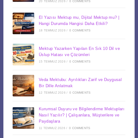
20 TEMMUZ 2026
/
0 COMMENTS
El Yazısı Mektup mu, Dijital Mektup mu? |
Hangi Durumda Hangisi Daha Etkili?
18 TEMMUZ 2026
/
0 COMMENTS
Mektup Yazarken Yapılan En Sık 10 Dil ve
Üslup Hatası ve Çözümleri
15 TEMMUZ 2026
/
0 COMMENTS
Veda Mektubu: Ayrılıkları Zarif ve Duygusal
Bir Dille Anlatmak
12 TEMMUZ 2026
/
0 COMMENTS
Kurumsal Duyuru ve Bilgilendirme Mektupları
Nasıl Yazılır? | Çalışanlara, Müşterilere ve
Paydaşlara
11 TEMMUZ 2026
/
0 COMMENTS