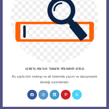
ÜCRETLI MEKTUP TÜRLERI YAZDIRMA SITESI
Bu sayfa tüm mektup ve alt türlerinde yazım ve danışmanlık
desteği sunmaktadır.
Opens
Opens
Opens
Opens
Opens
in
in
in
in
in
a
a
a
a
a