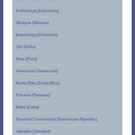
Endonezya (Indonesia)
Ukrayna (Ukraine)
Kolombiya (Colombia)
Şili (Chile)
Peru (Peru)
Venezuela (Venezuela)
Kosta Rika (Costa Rica)
Panama (Panama)
Küba (Cuba)
Dominik Cumhuriyeti (Dominican Republic)
Jamaika (Jamaica)