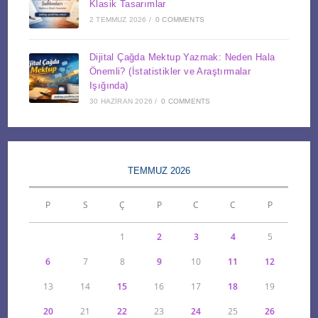
Klasik Tasarımlar
2 TEMMUZ 2026
/
0 COMMENTS
Dijital Çağda Mektup Yazmak: Neden Hala
Önemli? (İstatistikler ve Araştırmalar
Işığında)
30 HAZIRAN 2026
/
0 COMMENTS
TEMMUZ 2026
P
S
Ç
P
C
C
P
1
2
3
4
5
6
7
8
9
10
11
12
13
14
15
16
17
18
19
20
21
22
23
24
25
26