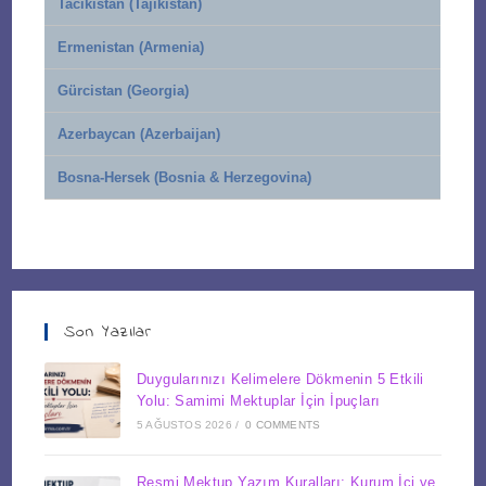
Tacikistan (Tajikistan)
Ermenistan (Armenia)
Gürcistan (Georgia)
Azerbaycan (Azerbaijan)
Bosna-Hersek (Bosnia & Herzegovina)
Son Yazılar
Duygularınızı Kelimelere Dökmenin 5 Etkili
Yolu: Samimi Mektuplar İçin İpuçları
5 AĞUSTOS 2026
/
0 COMMENTS
Resmi Mektup Yazım Kuralları: Kurum İçi ve