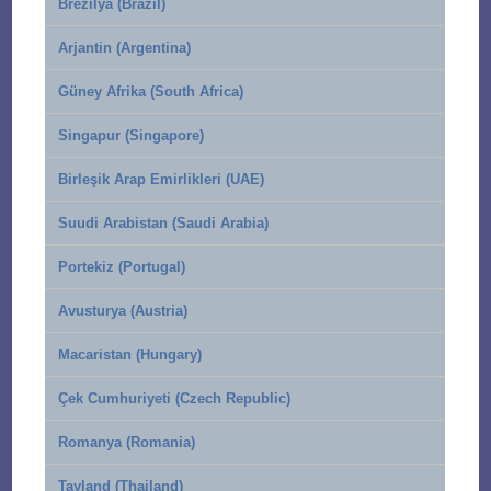
Brezilya (Brazil)
Arjantin (Argentina)
Güney Afrika (South Africa)
Singapur (Singapore)
Birleşik Arap Emirlikleri (UAE)
Suudi Arabistan (Saudi Arabia)
Portekiz (Portugal)
Avusturya (Austria)
Macaristan (Hungary)
Çek Cumhuriyeti (Czech Republic)
Romanya (Romania)
Tayland (Thailand)