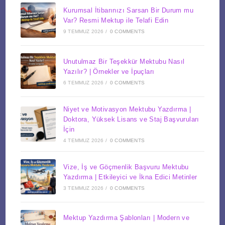
Kurumsal İtibarınızı Sarsan Bir Durum mu
Var? Resmi Mektup ile Telafi Edin
9 TEMMUZ 2026
/
0 COMMENTS
Unutulmaz Bir Teşekkür Mektubu Nasıl
Yazılır? | Örnekler ve İpuçları
6 TEMMUZ 2026
/
0 COMMENTS
Niyet ve Motivasyon Mektubu Yazdırma |
Doktora, Yüksek Lisans ve Staj Başvuruları
İçin
4 TEMMUZ 2026
/
0 COMMENTS
Vize, İş ve Göçmenlik Başvuru Mektubu
Yazdırma | Etkileyici ve İkna Edici Metinler
3 TEMMUZ 2026
/
0 COMMENTS
Mektup Yazdırma Şablonları | Modern ve