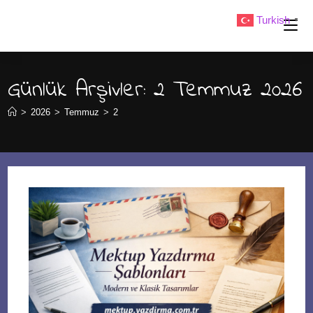
Skip
Turkish
▼
to
content
Günlük Arşivler: 2 Temmuz 2026
>
2026
>
Temmuz
>
2