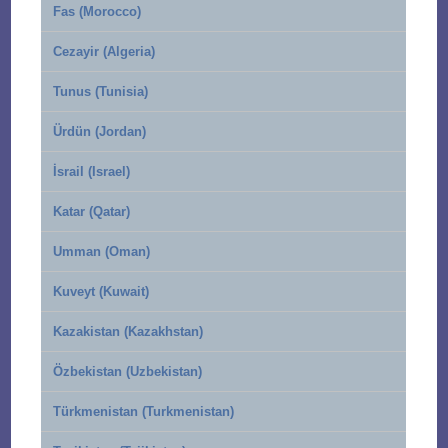
Fas (Morocco)
Cezayir (Algeria)
Tunus (Tunisia)
Ürdün (Jordan)
İsrail (Israel)
Katar (Qatar)
Umman (Oman)
Kuveyt (Kuwait)
Kazakistan (Kazakhstan)
Özbekistan (Uzbekistan)
Türkmenistan (Turkmenistan)