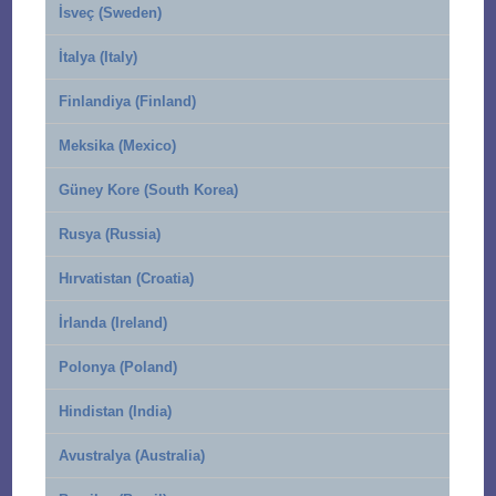
İsveç (Sweden)
İtalya (Italy)
Finlandiya (Finland)
Meksika (Mexico)
Güney Kore (South Korea)
Rusya (Russia)
Hırvatistan (Croatia)
İrlanda (Ireland)
Polonya (Poland)
Hindistan (India)
Avustralya (Australia)