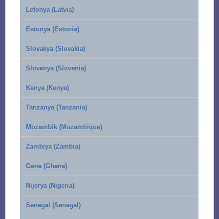
Letonya (Latvia)
Estonya (Estonia)
Slovakya (Slovakia)
Slovenya (Slovenia)
Kenya (Kenya)
Tanzanya (Tanzania)
Mozambik (Mozambique)
Zambiya (Zambia)
Gana (Ghana)
Nijerya (Nigeria)
Senegal (Senegal)