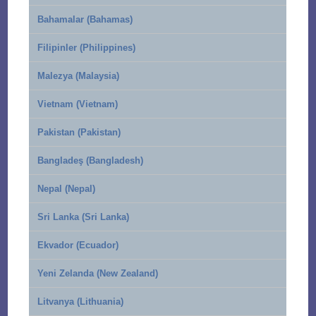
Bahamalar (Bahamas)
Filipinler (Philippines)
Malezya (Malaysia)
Vietnam (Vietnam)
Pakistan (Pakistan)
Bangladeş (Bangladesh)
Nepal (Nepal)
Sri Lanka (Sri Lanka)
Ekvador (Ecuador)
Yeni Zelanda (New Zealand)
Litvanya (Lithuania)