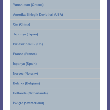
Yunanistan (Greece)
Amerika Birleşik Devletleri (USA)
Çin (China)
Japonya (Japan)
Birleşik Krallık (UK)
Fransa (France)
İspanya (Spain)
Norveç (Norway)
Belçika (Belgium)
Hollanda (Netherlands)
İsviçre (Switzerland)