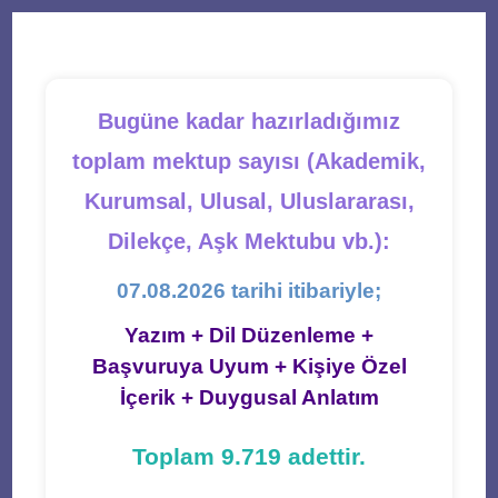
new
new
new
new
new
tab
tab
tab
tab
tab
Bugüne kadar hazırladığımız
toplam mektup sayısı (Akademik,
Kurumsal, Ulusal, Uluslararası,
Dilekçe, Aşk Mektubu vb.):
07.08.2026 tarihi itibariyle;
Yazım + Dil Düzenleme +
Başvuruya Uyum + Kişiye Özel
İçerik + Duygusal Anlatım
Toplam 9.719 adettir.