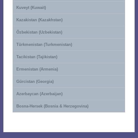
Kuveyt (Kuwait)
Kazakistan (Kazakhstan)
Özbekistan (Uzbekistan)
Türkmenistan (Turkmenistan)
Tacikistan (Tajikistan)
Ermenistan (Armenia)
Gürcistan (Georgia)
Azerbaycan (Azerbaijan)
Bosna-Hersek (Bosnia & Herzegovina)