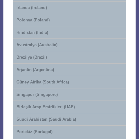
İrlanda (Ireland)
Polonya (Poland)
Hindistan (India)
Avustralya (Australia)
Brezilya (Brazil)
Arjantin (Argentina)
Güney Afrika (South Africa)
Singapur (Singapore)
Birleşik Arap Emirlikleri (UAE)
Suudi Arabistan (Saudi Arabia)
Portekiz (Portugal)