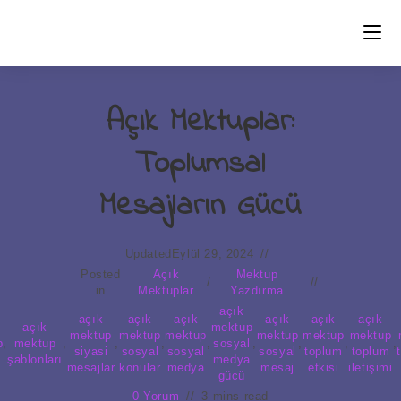
Skip
to
content
Açık Mektuplar:
Toplumsal
Mesajların Gücü
Updated
Eylül 29, 2024
Posted
Açık
Mektup
/
in
Mektuplar
Yazdırma
açık
açık
açık
açık
açık
açık
açık
açık
mektup
mektup
mektup
mektup
mektup
mektup
mektup
p
,
mektup
,
,
,
,
sosyal
,
,
,
,
siyasi
sosyal
sosyal
sosyal
toplum
toplum
şablonları
medya
mesajlar
konular
medya
mesaj
etkisi
iletişimi
gücü
0 Yorum
3 mins read