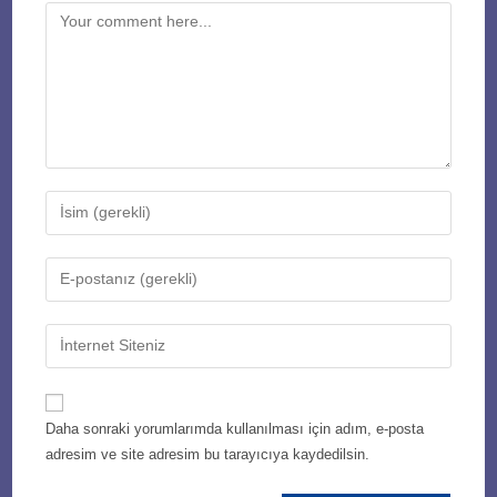
Comment
Enter
your
name
Enter
or
your
username
email
Enter
to
address
your
comment
to
website
comment
URL
Daha sonraki yorumlarımda kullanılması için adım, e-posta
(optional)
adresim ve site adresim bu tarayıcıya kaydedilsin.