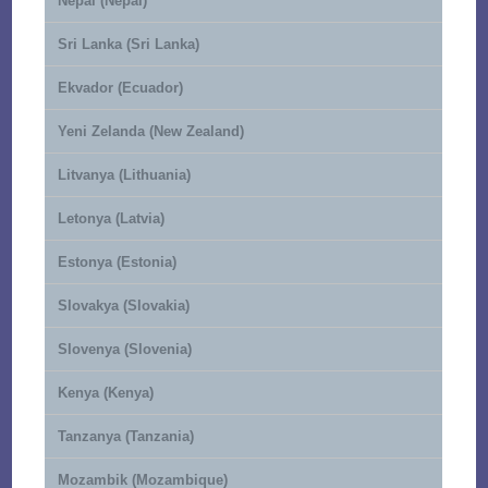
Nepal (Nepal)
Sri Lanka (Sri Lanka)
Ekvador (Ecuador)
Yeni Zelanda (New Zealand)
Litvanya (Lithuania)
Letonya (Latvia)
Estonya (Estonia)
Slovakya (Slovakia)
Slovenya (Slovenia)
Kenya (Kenya)
Tanzanya (Tanzania)
Mozambik (Mozambique)