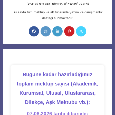
ÜCRETLI MEKTUP TÜRLERI YAZDIRMA SITESI
Bu sayfa tüm mektup ve alt türlerinde yazım ve danışmanlık
desteği sunmaktadır.
Opens
Opens
Opens
Opens
Opens
in
in
in
in
in
a
a
a
a
a
new
new
new
new
new
tab
tab
tab
tab
tab
Bugüne kadar hazırladığımız
toplam mektup sayısı (Akademik,
Kurumsal, Ulusal, Uluslararası,
Dilekçe, Aşk Mektubu vb.):
07.08.2026 tarihi itibariyle;