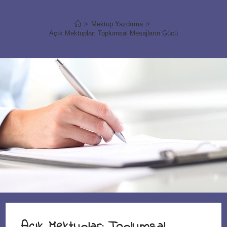
>
Mektup Yazdırma
>
Açık Mektuplar: Toplumsal Mesajların Gücü