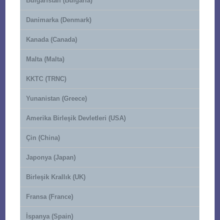
Bulgaristan (Bulgaria)
Danimarka (Denmark)
Kanada (Canada)
Malta (Malta)
KKTC (TRNC)
Yunanistan (Greece)
Amerika Birleşik Devletleri (USA)
Çin (China)
Japonya (Japan)
Birleşik Krallık (UK)
Fransa (France)
İspanya (Spain)