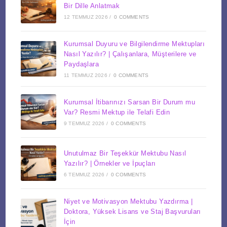
Bir Dille Anlatmak
12 TEMMUZ 2026
/
0 COMMENTS
Kurumsal Duyuru ve Bilgilendirme Mektupları
Nasıl Yazılır? | Çalışanlara, Müşterilere ve
Paydaşlara
11 TEMMUZ 2026
/
0 COMMENTS
Kurumsal İtibarınızı Sarsan Bir Durum mu
Var? Resmi Mektup ile Telafi Edin
9 TEMMUZ 2026
/
0 COMMENTS
Unutulmaz Bir Teşekkür Mektubu Nasıl
Yazılır? | Örnekler ve İpuçları
6 TEMMUZ 2026
/
0 COMMENTS
Niyet ve Motivasyon Mektubu Yazdırma |
Doktora, Yüksek Lisans ve Staj Başvuruları
İçin