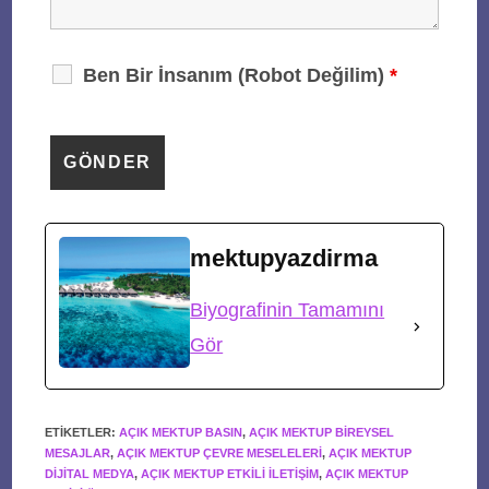
Ben Bir İnsanım (Robot Değilim)
*
mektupyazdirma
Biyografinin Tamamını
Gör
ETIKETLER
:
AÇIK MEKTUP BASIN
,
AÇIK MEKTUP BIREYSEL
MESAJLAR
,
AÇIK MEKTUP ÇEVRE MESELELERI
,
AÇIK MEKTUP
DIJITAL MEDYA
,
AÇIK MEKTUP ETKILI ILETIŞIM
,
AÇIK MEKTUP