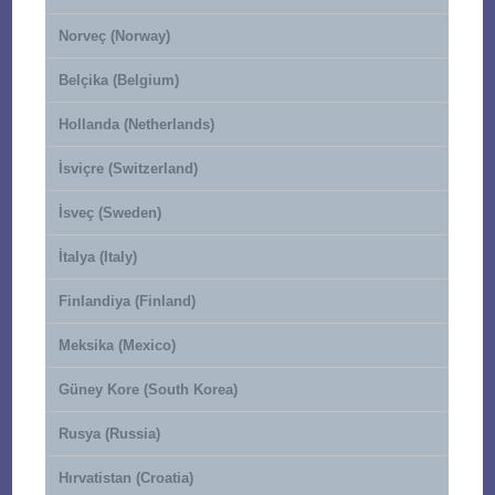
Norveç (Norway)
Belçika (Belgium)
Hollanda (Netherlands)
İsviçre (Switzerland)
İsveç (Sweden)
İtalya (Italy)
Finlandiya (Finland)
Meksika (Mexico)
Güney Kore (South Korea)
Rusya (Russia)
Hırvatistan (Croatia)