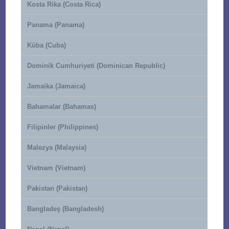
Kosta Rika (Costa Rica)
Panama (Panama)
Küba (Cuba)
Dominik Cumhuriyeti (Dominican Republic)
Jamaika (Jamaica)
Bahamalar (Bahamas)
Filipinler (Philippines)
Malezya (Malaysia)
Vietnam (Vietnam)
Pakistan (Pakistan)
Bangladeş (Bangladesh)