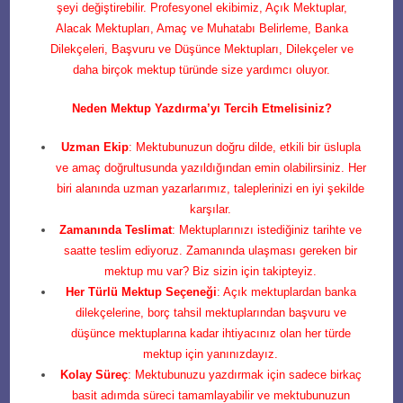
şeyi değiştirebilir. Profesyonel ekibimiz, Açık Mektuplar,
Alacak Mektupları, Amaç ve Muhatabı Belirleme, Banka
Dilekçeleri, Başvuru ve Düşünce Mektupları, Dilekçeler ve
daha birçok mektup türünde size yardımcı oluyor.
Neden Mektup Yazdırma’yı Tercih Etmelisiniz?
Uzman Ekip
: Mektubunuzun doğru dilde, etkili bir üslupla
ve amaç doğrultusunda yazıldığından emin olabilirsiniz. Her
biri alanında uzman yazarlarımız, taleplerinizi en iyi şekilde
karşılar.
Zamanında Teslimat
: Mektuplarınızı istediğiniz tarihte ve
saatte teslim ediyoruz. Zamanında ulaşması gereken bir
mektup mu var? Biz sizin için takipteyiz.
Her Türlü Mektup Seçeneği
: Açık mektuplardan banka
dilekçelerine, borç tahsil mektuplarından başvuru ve
düşünce mektuplarına kadar ihtiyacınız olan her türde
mektup için yanınızdayız.
Kolay Süreç
: Mektubunuzu yazdırmak için sadece birkaç
basit adımda süreci tamamlayabilir ve mektubunuzun