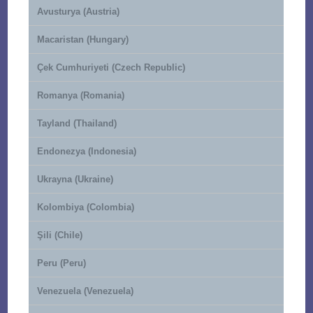
Avusturya (Austria)
Macaristan (Hungary)
Çek Cumhuriyeti (Czech Republic)
Romanya (Romania)
Tayland (Thailand)
Endonezya (Indonesia)
Ukrayna (Ukraine)
Kolombiya (Colombia)
Şili (Chile)
Peru (Peru)
Venezuela (Venezuela)