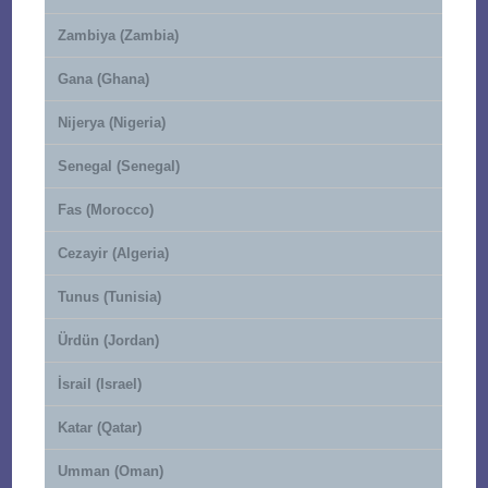
Zambiya (Zambia)
Gana (Ghana)
Nijerya (Nigeria)
Senegal (Senegal)
Fas (Morocco)
Cezayir (Algeria)
Tunus (Tunisia)
Ürdün (Jordan)
İsrail (Israel)
Katar (Qatar)
Umman (Oman)