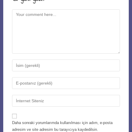
Comment
Enter
your
name
Enter
or
your
username
email
Enter
to
address
your
comment
to
website
comment
URL
Daha sonraki yorumlarımda kullanılması için adım, e-posta
(optional)
adresim ve site adresim bu tarayıcıya kaydedilsin.