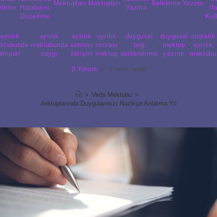
Mektupları
Mektupları
Belirleme
Yazma
irleme
Hatalarını
Yazma
İf
Düzeltme
Kul
ayrılık
ayrılık
ayrılık
ayrılık
duygusal
duygusal
empatik
ktubunda
,
mektubunda
,
sonrası
,
sonrası
,
bağ
,
mektup
,
ayrılık
empati
saygı
iletişim
mektup
sonlandırma
yazımı
mektubu
0 Yorum
3 mins read
>
Veda Mektubu
>
Ayrılık Mektuplarında Duygularınızı Nazikçe Anlatma Yöntemleri