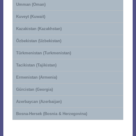
Umman (Oman)
Kuveyt (Kuwait)
Kazakistan (Kazakhstan)
Özbekistan (Uzbekistan)
Türkmenistan (Turkmenistan)
Tacikistan (Tajikistan)
Ermenistan (Armenia)
Gürcistan (Georgia)
Azerbaycan (Azerbaijan)
Bosna-Hersek (Bosnia & Herzegovina)