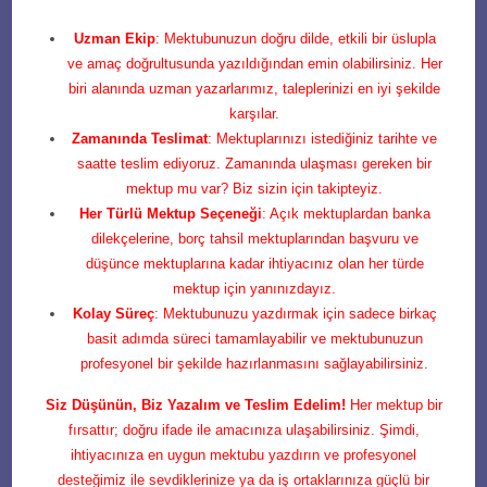
Uzman Ekip
: Mektubunuzun doğru dilde, etkili bir üslupla
ve amaç doğrultusunda yazıldığından emin olabilirsiniz. Her
biri alanında uzman yazarlarımız, taleplerinizi en iyi şekilde
karşılar.
Zamanında Teslimat
: Mektuplarınızı istediğiniz tarihte ve
saatte teslim ediyoruz. Zamanında ulaşması gereken bir
mektup mu var? Biz sizin için takipteyiz.
Her Türlü Mektup Seçeneği
: Açık mektuplardan banka
dilekçelerine, borç tahsil mektuplarından başvuru ve
düşünce mektuplarına kadar ihtiyacınız olan her türde
mektup için yanınızdayız.
Kolay Süreç
: Mektubunuzu yazdırmak için sadece birkaç
basit adımda süreci tamamlayabilir ve mektubunuzun
profesyonel bir şekilde hazırlanmasını sağlayabilirsiniz.
Siz Düşünün, Biz Yazalım ve Teslim Edelim!
Her mektup bir
fırsattır; doğru ifade ile amacınıza ulaşabilirsiniz. Şimdi,
ihtiyacınıza en uygun mektubu yazdırın ve profesyonel
desteğimiz ile sevdiklerinize ya da iş ortaklarınıza güçlü bir