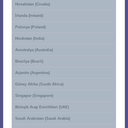
Hırvatistan (Croatia)
İrlanda (Ireland)
Polonya (Poland)
Hindistan (India)
Avustralya (Australia)
Brezilya (Brazil)
Arjantin (Argentina)
Güney Afrika (South Africa)
Singapur (Singapore)
Birleşik Arap Emirlikleri (UAE)
Suudi Arabistan (Saudi Arabia)