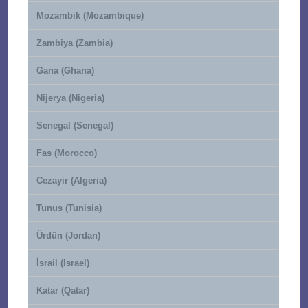
Mozambik (Mozambique)
Zambiya (Zambia)
Gana (Ghana)
Nijerya (Nigeria)
Senegal (Senegal)
Fas (Morocco)
Cezayir (Algeria)
Tunus (Tunisia)
Ürdün (Jordan)
İsrail (Israel)
Katar (Qatar)