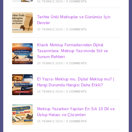
24 TEMMUZ 2026
/
0 COMMENTS
Tarihte Ünlü Mektuplar ve Günümüz İçin
Dersler
22 TEMMUZ 2026
/
0 COMMENTS
Klasik Mektup Formatlarından Dijital
Tasarımlara: Mektup Yazımında Stil ve
Sunum Rehberi
20 TEMMUZ 2026
/
0 COMMENTS
El Yazısı Mektup mu, Dijital Mektup mu? |
Hangi Durumda Hangisi Daha Etkili?
18 TEMMUZ 2026
/
0 COMMENTS
Mektup Yazarken Yapılan En Sık 10 Dil ve
Üslup Hatası ve Çözümleri
15 TEMMUZ 2026
/
0 COMMENTS