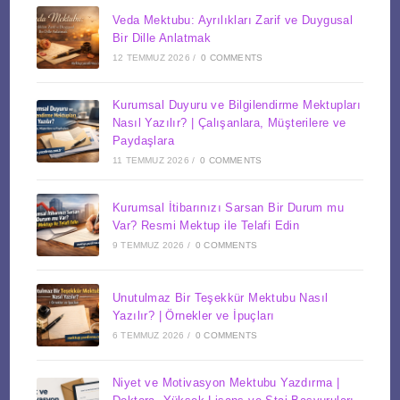
Veda Mektubu: Ayrılıkları Zarif ve Duygusal
Bir Dille Anlatmak
12 TEMMUZ 2026
/
0 COMMENTS
Kurumsal Duyuru ve Bilgilendirme Mektupları
Nasıl Yazılır? | Çalışanlara, Müşterilere ve
Paydaşlara
11 TEMMUZ 2026
/
0 COMMENTS
Kurumsal İtibarınızı Sarsan Bir Durum mu
Var? Resmi Mektup ile Telafi Edin
9 TEMMUZ 2026
/
0 COMMENTS
Unutulmaz Bir Teşekkür Mektubu Nasıl
Yazılır? | Örnekler ve İpuçları
6 TEMMUZ 2026
/
0 COMMENTS
Niyet ve Motivasyon Mektubu Yazdırma |