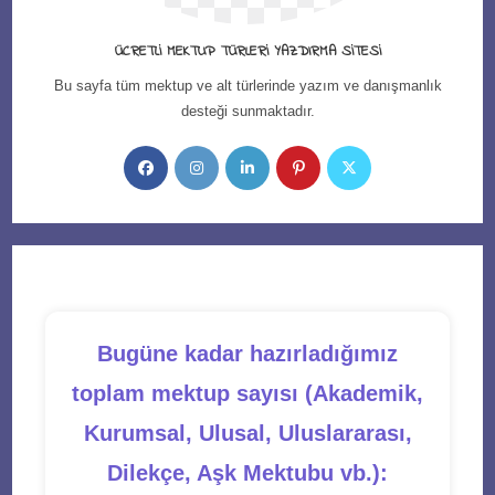
ÜCRETLI MEKTUP TÜRLERI YAZDIRMA SITESI
Bu sayfa tüm mektup ve alt türlerinde yazım ve danışmanlık
desteği sunmaktadır.
Opens
Opens
Opens
Opens
Opens
in
in
in
in
in
a
a
a
a
a
new
new
new
new
new
tab
tab
tab
tab
tab
Bugüne kadar hazırladığımız
toplam mektup sayısı (Akademik,
Kurumsal, Ulusal, Uluslararası,
Dilekçe, Aşk Mektubu vb.):