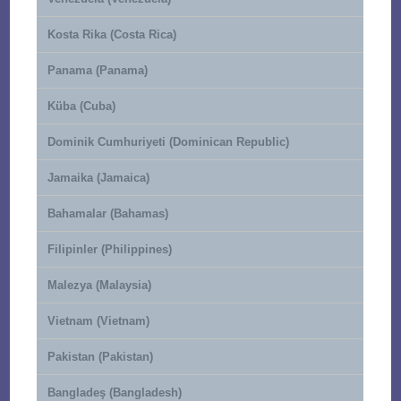
Kosta Rika (Costa Rica)
Panama (Panama)
Küba (Cuba)
Dominik Cumhuriyeti (Dominican Republic)
Jamaika (Jamaica)
Bahamalar (Bahamas)
Filipinler (Philippines)
Malezya (Malaysia)
Vietnam (Vietnam)
Pakistan (Pakistan)
Bangladeş (Bangladesh)