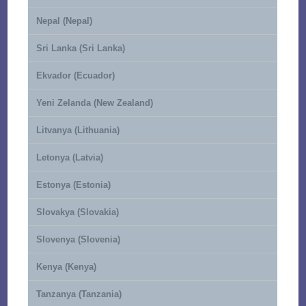
Nepal (Nepal)
Sri Lanka (Sri Lanka)
Ekvador (Ecuador)
Yeni Zelanda (New Zealand)
Litvanya (Lithuania)
Letonya (Latvia)
Estonya (Estonia)
Slovakya (Slovakia)
Slovenya (Slovenia)
Kenya (Kenya)
Tanzanya (Tanzania)