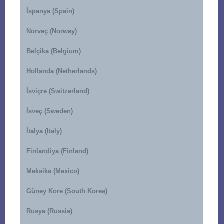
İspanya (Spain)
Norveç (Norway)
Belçika (Belgium)
Hollanda (Netherlands)
İsviçre (Switzerland)
İsveç (Sweden)
İtalya (Italy)
Finlandiya (Finland)
Meksika (Mexico)
Güney Kore (South Korea)
Rusya (Russia)