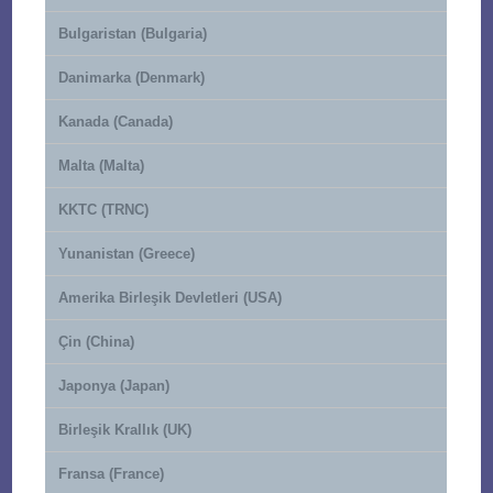
Bulgaristan (Bulgaria)
Danimarka (Denmark)
Kanada (Canada)
Malta (Malta)
KKTC (TRNC)
Yunanistan (Greece)
Amerika Birleşik Devletleri (USA)
Çin (China)
Japonya (Japan)
Birleşik Krallık (UK)
Fransa (France)