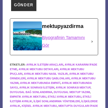
mektupyazdirma
Biyografinin Tamamını
Gör
ETIKETLER
:
AYRILIK ILETIŞIM ARAÇLARI
,
AYRILIK KARARINI IFADE
ETME
,
AYRILIK MEKTUBU DETAYLARI
,
AYRILIK MEKTUBU
IPUÇLARI
,
AYRILIK MEKTUBU NASIL YAZILIR
,
AYRILIK MEKTUBU
ÖRNEKLERI
,
AYRILIK MEKTUBU ŞABLONLARI
,
AYRILIK MEKTUBU
YAZIMI
,
AYRILIK MEKTUBUNDA EMPATI
,
AYRILIK MEKTUBUNDA
SAYGI
,
AYRILIK SONRASI ILETIŞIM
,
AYRILIK SONRASI MEKTUP
,
DUYGUSAL BAĞ SONLANDIRMA
,
DUYGUSAL MEKTUP YAZIMI
,
EMPATIK AYRILIK MEKTUBU
,
ETKILI AYRILIK MEKTUBU
,
ETKILI
ILETIŞIM AYRILIK
,
ILIŞKI SONLANDIRMA YÖNTEMLERI
,
ILIŞKILERDE
AYRILIK
,
KIŞISEL AYRILIK MEKTUBU
,
MEKTUPTA DUYGULARI IFADE