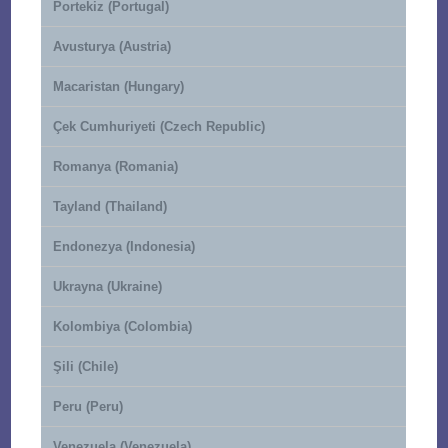
Portekiz (Portugal)
Avusturya (Austria)
Macaristan (Hungary)
Çek Cumhuriyeti (Czech Republic)
Romanya (Romania)
Tayland (Thailand)
Endonezya (Indonesia)
Ukrayna (Ukraine)
Kolombiya (Colombia)
Şili (Chile)
Peru (Peru)
Venezuela (Venezuela)