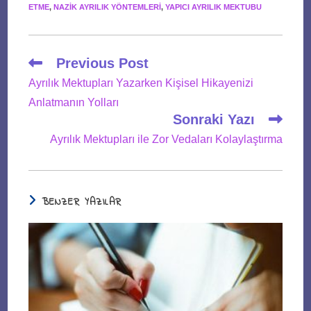
ETME
,
NAZIK AYRILIK YÖNTEMLERI
,
YAPICI AYRILIK MEKTUBU
Read
Previous Post
more
Ayrılık Mektupları Yazarken Kişisel Hikayenizi
articles
Anlatmanın Yolları
Sonraki Yazı
Ayrılık Mektupları ile Zor Vedaları Kolaylaştırma
BENZER YAZILAR