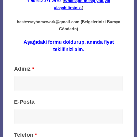
+ 90
542 371 29 52
(
Whatsapp mesaj yoluyla
ulaşabilirsiniz.
)
bestessayhomework@gmail.com
(Belgelerinizi Buraya
Gönderin)
Aşağıdaki formu doldurup, anında fiyat
teklifinizi alın.
Adınız
*
E-Posta
Telefon
*