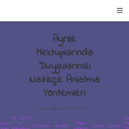
Skip
to
content
Ayrılık
Mektuplarında
Duygularınızı
Nazikçe Anlatma
Yöntemleri
Updated
Kasım 16, 2024
Dil, Yazım
Se
aç ve
ve
Hitap
Se
Düşünce
Günlük
İçeriği
İçeriği
atabı
/
Noktalama
/
/
/
İfadesini
/
/
/
S