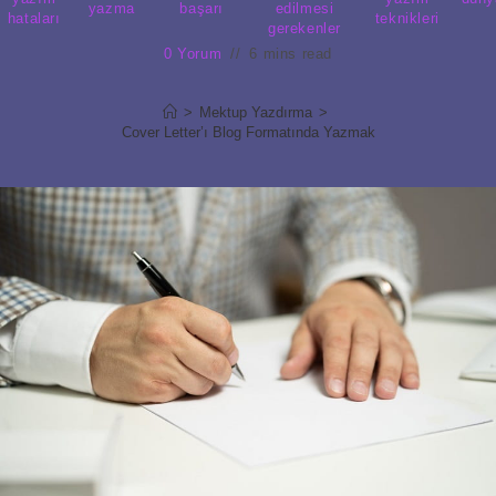
yazma
başarı
edilmesi
hataları
teknikleri
gerekenler
0 Yorum
6 mins read
>
Mektup Yazdırma
>
Cover Letter’ı Blog Formatında Yazmak