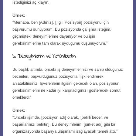
istediğinizi açıklayın.
Örnek:
“Merhaba, ben [Adınız], [İlgili Pozisyon] pozisyonu için
başvurumu sunuyorum. Bu pozisyonda çalışma isteğim,
geçmişteki deneyimlerime dayanıyor ve bu işin
gereksinimlerine tam olarak uyduğumu düşünüyorum.”
b. Deneyimlerim ve Yetkinliklerim
Bu başlık altında, önceki iş deneyimlerinizi ve sahip olduğunuz
becerileri, başvurduğunuz pozisyonla ilişkilendirerek
anlatabilirsiniz. İşverenlerin ilgisini çekecek olan, pozisyonun
gereksinimlerini ne kadar iyi karşıladığınızı gösterecek somut
örneklerdir.
Örnek:
“Önceki işimde, [pozisyon adı] olarak, [belirli beceri ve
başarılarınızı belirtin]. Bu deneyimlerim, [şirket adı] gibi bir
organizasyonda başarıya ulaşmamı sağlayacak temeli attı.”