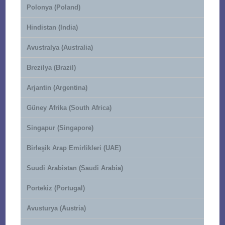
Polonya (Poland)
Hindistan (India)
Avustralya (Australia)
Brezilya (Brazil)
Arjantin (Argentina)
Güney Afrika (South Africa)
Singapur (Singapore)
Birleşik Arap Emirlikleri (UAE)
Suudi Arabistan (Saudi Arabia)
Portekiz (Portugal)
Avusturya (Austria)