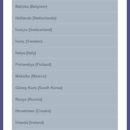
Belçika (Belgium)
Hollanda (Netherlands)
İsviçre (Switzerland)
İsveç (Sweden)
İtalya (Italy)
Finlandiya (Finland)
Meksika (Mexico)
Güney Kore (South Korea)
Rusya (Russia)
Hırvatistan (Croatia)
İrlanda (Ireland)