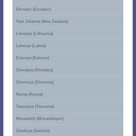
Ekvador (Ecuador)
Yeni Zelanda (New Zealand)
Litvanya (Lithuania)
Letonya (Latvia)
Estonya (Estonia)
Slovakya (Slovakia)
Slovenya (Slovenia)
Kenya (Kenya)
Tanzanya (Tanzania)
Mozambik (Mozambique)
Zambiya (Zambia)