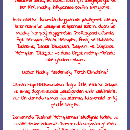
Yazdırma olarak, bu süreci sizin için kolaylaştırıyor ve
her türlü mektup ihtiyacınıza çözüm sunuyoruz.
İster özel bir durumda duygularınızı paylaşmak isteyin,
ister resmi bir yazışma ile işlerinizi ilerletin, doğru bir
mektup her şeyi değiştirebilir. Profesyonel ekibimiz,
Açık Mektuplar, Alacak Mektupları, Amaç ve Muhatabı
Belirleme, Banka Dilekçeleri, Başvuru ve Düşünce
Mektupları, Dilekçeler ve daha birçok mektup türünde
size yardımcı oluyor.
Neden Mektup Yazdırma’yı Tercih Etmelisiniz?
Uzman Ekip
: Mektubunuzun doğru dilde, etkili bir üslupla
ve amaç doğrultusunda yazıldığından emin olabilirsiniz.
Her biri alanında uzman yazarlarımız, taleplerinizi en iyi
şekilde karşılar.
Zamanında Teslimat
: Mektuplarınızı istediğiniz tarihte ve
saatte teslim ediyoruz. Zamanında ulaşması gereken