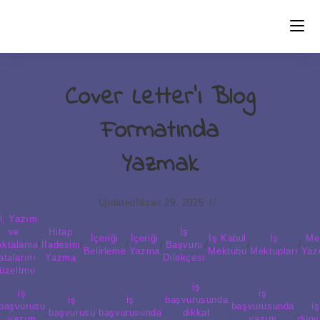
Skip
to
content
Cover Letter’ı Blog
Formatında
Yazmak
Updated
Nisan 29, 2025
l, Yazım
ve
Hitap
İş
İçeriği
İçeriği
İş Kabul
İş
Me
oktalama
/
İfadesini
/
/
/
Başvuru
/
/
/
Belirleme
Yazma
Mektubu
Mektupları
Yaz
atalarını
Yazma
Dilekçesi
üzeltme
iş
iş
iş
iş
iş
başvurusunda
başvurusu
başvurusunda
iş
,
başvurusu
,
başvurusunda
,
dikkat
,
,
yazım
yazım
düny