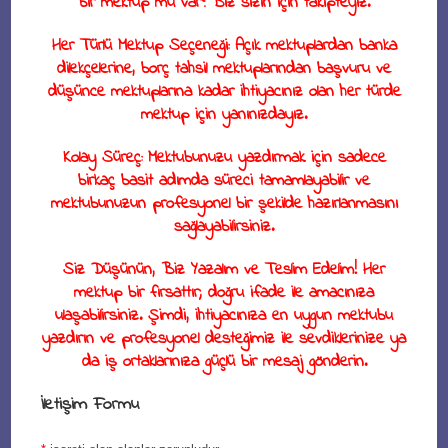
bir mektup mu var? Biz sizin için takipteyiz.
Her Türlü Mektup Seçeneği
: Açık mektuplardan banka
dilekçelerine, borç tahsil mektuplarından başvuru ve
düşünce mektuplarına kadar ihtiyacınız olan her türde
mektup için yanınızdayız.
Kolay Süreç
: Mektubunuzu yazdırmak için sadece
birkaç basit adımda süreci tamamlayabilir ve
mektubunuzun profesyonel bir şekilde hazırlanmasını
sağlayabilirsiniz.
Siz Düşünün, Biz Yazalım ve Teslim Edelim!
Her
mektup bir fırsattır; doğru ifade ile amacınıza
ulaşabilirsiniz. Şimdi, ihtiyacınıza en uygun mektubu
yazdırın ve profesyonel desteğimiz ile sevdiklerinize ya
da iş ortaklarınıza güçlü bir mesaj gönderin.
İletişim Formu