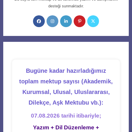
desteği sunmaktadır.
Opens
Opens
Opens
Opens
Opens
in
in
in
in
in
a
a
a
a
a
new
new
new
new
new
tab
tab
tab
tab
tab
Bugüne kadar hazırladığımız
toplam mektup sayısı (Akademik,
Kurumsal, Ulusal, Uluslararası,
Dilekçe, Aşk Mektubu vb.):
07.08.2026 tarihi itibariyle;
Yazım + Dil Düzenleme +