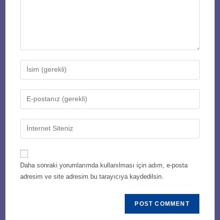
Enter
your
name
Enter
or
your
username
email
Enter
to
address
your
comment
to
website
comment
URL
Daha sonraki yorumlarımda kullanılması için adım, e-posta
(optional)
adresim ve site adresim bu tarayıcıya kaydedilsin.