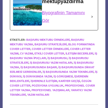
mektupyazdirma
Biyografinin Tamamını
Gör
ETIKETLER
:
BAŞVURU MEKTUBU ÖRNEKLERI
,
BAŞVURU
MEKTUBU YAZMA
,
BAŞVURU STRATEJILERI
,
BLOG FORMATINDA
COVER LETTER
,
COVER LETTER ÖRNEKLERI
,
COVER LETTER
YAZIMI
,
CV YAZIMI
,
ETKILI COVER LETTER
,
ILETIŞIM BECERILERI
,
IŞ
BAŞVURU YAZMA IPUÇLARI
,
IŞ BAŞVURUSU
,
IŞ BAŞVURUSU
STRATEJILERI
,
IŞ BAŞVURUSU YAZIM HATALARI
,
IŞ BAŞVURUSU
YAZMA
,
IŞ BAŞVURUSUNDA BAŞARI
,
IŞ BAŞVURUSUNDA DIKKAT
EDILMESI GEREKENLER
,
IŞ BAŞVURUSUNDA YAZIM TEKNIKLERI
,
IŞ
DÜNYASI
,
IŞ DÜNYASINDA YAZIM
,
IŞ GÖRÜŞMESI
,
IŞVERENIN
BEKLENTILERI
,
IŞVERENLE ILETIŞIM
,
KARIYER GEÇIŞI
,
ÖZGÜN
COVER LETTER
,
POZISYONA UYGUNLUK
,
PROFESYONEL COVER
LETTER YAZMA
,
PROFESYONEL YAZIŞMALAR
,
YARATICI YAZIM
TEKNIKLERI
,
YAZIM HATALARI