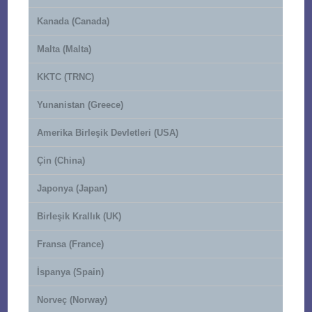
Kanada (Canada)
Malta (Malta)
KKTC (TRNC)
Yunanistan (Greece)
Amerika Birleşik Devletleri (USA)
Çin (China)
Japonya (Japan)
Birleşik Krallık (UK)
Fransa (France)
İspanya (Spain)
Norveç (Norway)