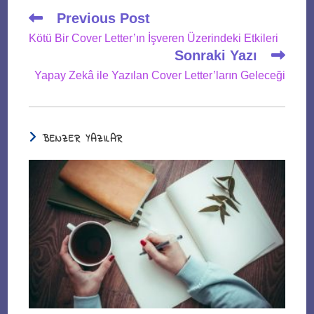
Read
Previous Post
more
Kötü Bir Cover Letter’ın İşveren Üzerindeki Etkileri
articles
Sonraki Yazı
Yapay Zekâ ile Yazılan Cover Letter’ların Geleceği
BENZER YAZILAR