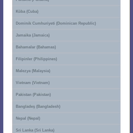
Küba (Cuba)
Dominik Cumhuriyeti (Dominican Republic)
Jamaika (Jamaica)
Bahamalar (Bahamas)
Filipinler (Philippines)
Malezya (Malaysia)
Vietnam (Vietnam)
Pakistan (Pakistan)
Bangladeş (Bangladesh)
Nepal (Nepal)
Sri Lanka (Sri Lanka)