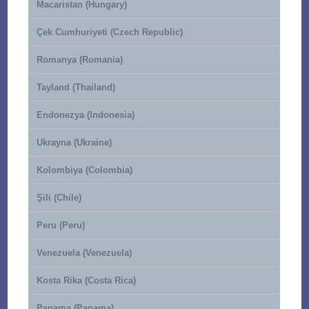
Macaristan (Hungary)
Çek Cumhuriyeti (Czech Republic)
Romanya (Romania)
Tayland (Thailand)
Endonezya (Indonesia)
Ukrayna (Ukraine)
Kolombiya (Colombia)
Şili (Chile)
Peru (Peru)
Venezuela (Venezuela)
Kosta Rika (Costa Rica)
Panama (Panama)