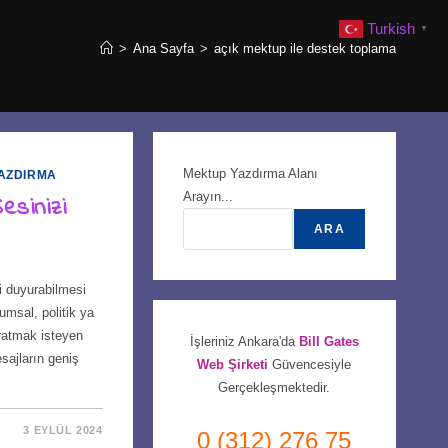
Turkish
▼
>
Ana Sayfa
>
açık mektup ile destek toplama
Mektup Yazdırma Alanı
AZDIRMA
Arayın...
esinizi
ARA
ni duyurabilmesi
lumsal, politik ya
aratmak isteyen
İşleriniz Ankara'da
Bill Gates
sajların geniş
Web Şirketi
Güvencesiyle
Gerçekleşmektedir.
3 EYLÜL 2024
0 (312) 276 75