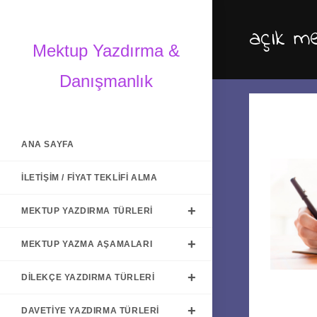
Skip
to
açık m
content
Mektup Yazdırma &
Danışmanlık
ANA SAYFA
İLETIŞIM / FIYAT TEKLIFI ALMA
MEKTUP YAZDIRMA TÜRLERI
MEKTUP YAZMA AŞAMALARI
DILEKÇE YAZDIRMA TÜRLERI
DAVETIYE YAZDIRMA TÜRLERI