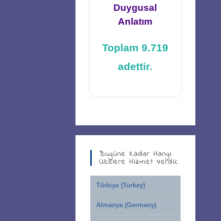
Duygusal
Anlatım
Toplam 9.719
adettir.
Bugüne Kadar Hangi
Ülkelere Hizmet Verdik
Türkiye (Turkey)
Almanya (Germany)