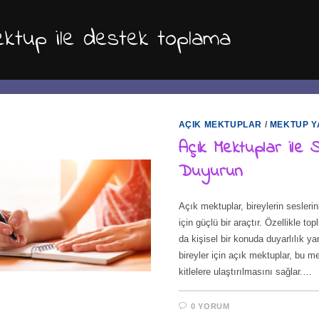
ektup ile destek toplama
AÇIK MEKTUPLAR
/
MEKTUP Y
Açık Mektuplar ile S
Duyurun
Açık mektuplar, bireylerin sesleri
için güçlü bir araçtır. Özellikle top
da kişisel bir konuda duyarlılık y
bireyler için açık mektuplar, bu me
kitlelere ulaştırılmasını sağlar.…
0 YORUM