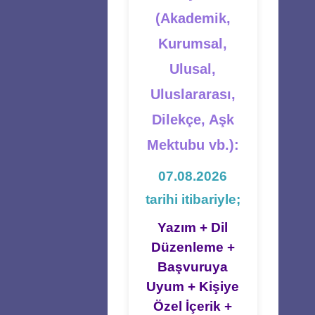
(Akademik,
Kurumsal,
Ulusal,
Uluslararası,
Dilekçe, Aşk
Mektubu vb.):
07.08.2026
tarihi itibariyle;
Yazım + Dil
Düzenleme +
Başvuruya
Uyum + Kişiye
Özel İçerik +