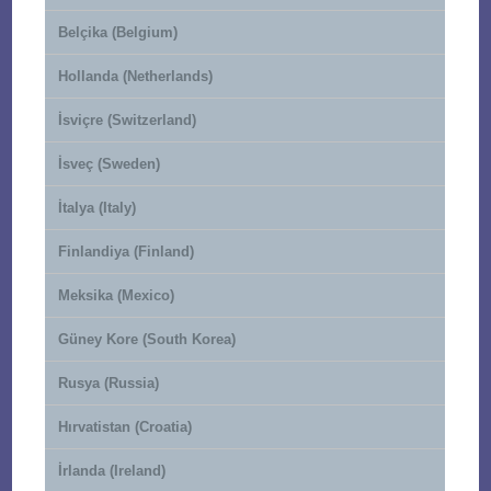
Belçika (Belgium)
Hollanda (Netherlands)
İsviçre (Switzerland)
İsveç (Sweden)
İtalya (Italy)
Finlandiya (Finland)
Meksika (Mexico)
Güney Kore (South Korea)
Rusya (Russia)
Hırvatistan (Croatia)
İrlanda (Ireland)