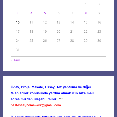
1
2
3
4
5
6
7
8
9
10
11
12
13
14
15
16
17
18
19
20
21
22
23
24
25
26
27
28
29
30
31
« Tem
Ödev, Proje, Makale, Essay, Tez yaptırma ve diğer
talepleriniz konusunda yardım almak için bize mail
adresimizden ulaşabilirsiniz.
***
bestessayhomework@gmail.com