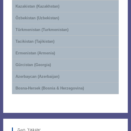
Kazakistan (Kazakhstan)
Özbekistan (Uzbekistan)
Türkmenistan (Turkmenistan)
Tacikistan (Tajikistan)
Ermenistan (Armenia)
Gürcistan (Georgia)
Azerbaycan (Azerbaijan)
Bosna-Hersek (Bosnia & Herzegovina)
Son Yazılar