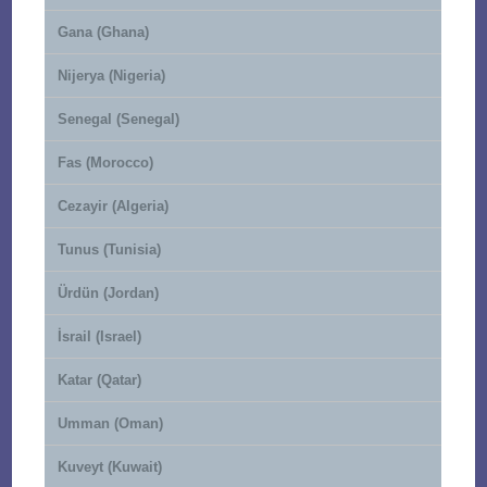
Gana (Ghana)
Nijerya (Nigeria)
Senegal (Senegal)
Fas (Morocco)
Cezayir (Algeria)
Tunus (Tunisia)
Ürdün (Jordan)
İsrail (Israel)
Katar (Qatar)
Umman (Oman)
Kuveyt (Kuwait)