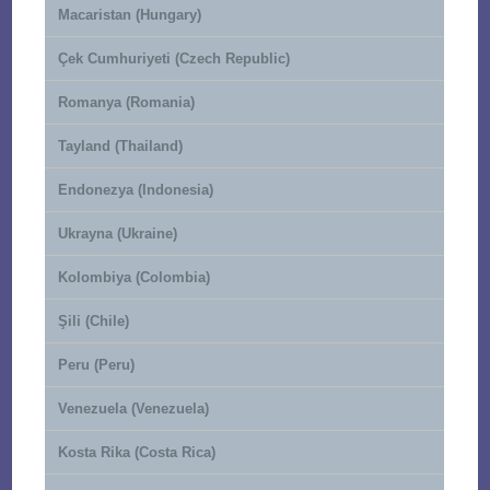
Macaristan (Hungary)
Çek Cumhuriyeti (Czech Republic)
Romanya (Romania)
Tayland (Thailand)
Endonezya (Indonesia)
Ukrayna (Ukraine)
Kolombiya (Colombia)
Şili (Chile)
Peru (Peru)
Venezuela (Venezuela)
Kosta Rika (Costa Rica)