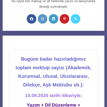
Bu sayfa tüm mektup ve alt türlerinde yazım ve danışmanlık
desteği sunmaktadır.
Opens
Opens
Opens
Opens
Opens
in
in
in
in
in
a
a
a
a
a
new
new
new
new
new
tab
tab
tab
tab
tab
Bugüne kadar hazırladığımız
toplam mektup sayısı (Akademik,
Kurumsal, Ulusal, Uluslararası,
Dilekçe, Aşk Mektubu vb.):
10.08.2026 tarihi itibariyle;
Yazım + Dil Düzenleme +