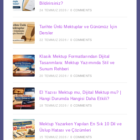
Bildirirsiniz?
24 TEMMUZ 2026
/
0 COMMENTS
Tarihte Ünlü Mektuplar ve Günümüz İçin
Dersler
22 TEMMUZ 2026
/
0 COMMENTS
Klasik Mektup Formatlarından Dijital
Tasarımlara: Mektup Yazımında Stil ve
Sunum Rehberi
20 TEMMUZ 2026
/
0 COMMENTS
El Yazısı Mektup mu, Dijital Mektup mu? |
Hangi Durumda Hangisi Daha Etkili?
18 TEMMUZ 2026
/
0 COMMENTS
Mektup Yazarken Yapılan En Sık 10 Dil ve
Üslup Hatası ve Çözümleri
15 TEMMUZ 2026
/
0 COMMENTS