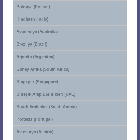
Polonya (Poland)
Hindistan (India)
Avustralya (Australia)
Brezilya (Brazil)
Arjantin (Argentina)
Güney Afrika (South Africa)
Singapur (Singapore)
Birleşik Arap Emirlikleri (UAE)
Suudi Arabistan (Saudi Arabia)
Portekiz (Portugal)
Avusturya (Austria)