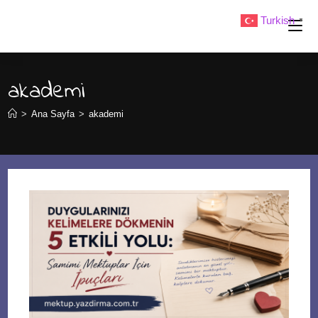
Skip
Turkish
▼
to
content
akademi
>
Ana Sayfa
>
akademi