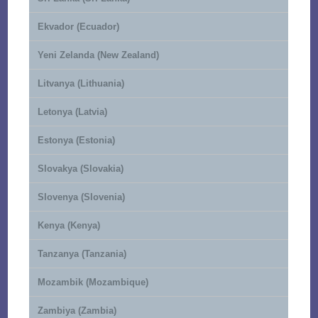
Ekvador (Ecuador)
Yeni Zelanda (New Zealand)
Litvanya (Lithuania)
Letonya (Latvia)
Estonya (Estonia)
Slovakya (Slovakia)
Slovenya (Slovenia)
Kenya (Kenya)
Tanzanya (Tanzania)
Mozambik (Mozambique)
Zambiya (Zambia)