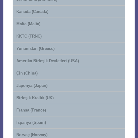
Kanada (Canada)
Malta (Malta)
KKTC (TRNC)
Yunanistan (Greece)
Amerika Birleşik Devletleri (USA)
Çin (China)
Japonya (Japan)
Birleşik Krallık (UK)
Fransa (France)
İspanya (Spain)
Norveç (Norway)