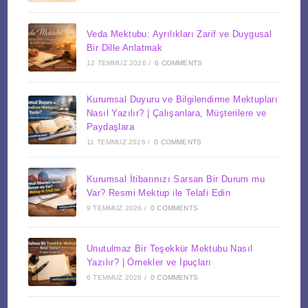
Veda Mektubu: Ayrılıkları Zarif ve Duygusal
Bir Dille Anlatmak
12 TEMMUZ 2026
/
0 COMMENTS
Kurumsal Duyuru ve Bilgilendirme Mektupları
Nasıl Yazılır? | Çalışanlara, Müşterilere ve
Paydaşlara
11 TEMMUZ 2026
/
0 COMMENTS
Kurumsal İtibarınızı Sarsan Bir Durum mu
Var? Resmi Mektup ile Telafi Edin
9 TEMMUZ 2026
/
0 COMMENTS
Unutulmaz Bir Teşekkür Mektubu Nasıl
Yazılır? | Örnekler ve İpuçları
6 TEMMUZ 2026
/
0 COMMENTS