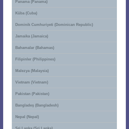
Panama (Panama)
Küba (Cuba)
Dominik Cumhuriyeti (Dominican Republic)
Jamaika (Jamaica)
Bahamalar (Bahamas)
Filipinler (Philippines)
Malezya (Malaysia)
Vietnam (Vietnam)
Pakistan (Pakistan)
Bangladeş (Bangladesh)
Nepal (Nepal)
Sri Lanka (Sri Lanka)