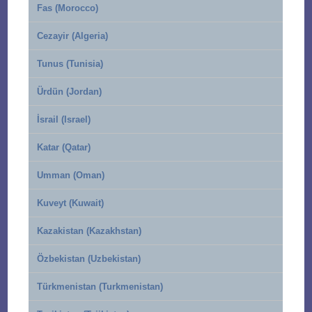
Fas (Morocco)
Cezayir (Algeria)
Tunus (Tunisia)
Ürdün (Jordan)
İsrail (Israel)
Katar (Qatar)
Umman (Oman)
Kuveyt (Kuwait)
Kazakistan (Kazakhstan)
Özbekistan (Uzbekistan)
Türkmenistan (Turkmenistan)