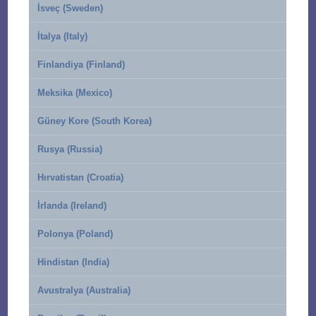
İsveç (Sweden)
İtalya (Italy)
Finlandiya (Finland)
Meksika (Mexico)
Güney Kore (South Korea)
Rusya (Russia)
Hırvatistan (Croatia)
İrlanda (Ireland)
Polonya (Poland)
Hindistan (India)
Avustralya (Australia)