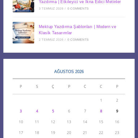
Yazdırma | Etkileyici ve İkna Edici Metinler
3 TEMMUZ 2026
/
0 COMMENTS
Mektup Yazdırma Şablonları | Modern ve
Klasik Tasarımlar
2 TEMMUZ 2026
/
0 COMMENTS
AĞUSTOS 2026
P
S
Ç
P
C
C
P
1
2
3
4
5
6
7
8
9
10
11
12
13
14
15
16
17
18
19
20
21
22
23