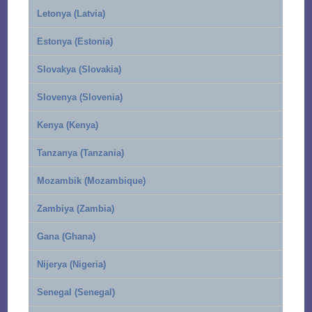
Letonya (Latvia)
Estonya (Estonia)
Slovakya (Slovakia)
Slovenya (Slovenia)
Kenya (Kenya)
Tanzanya (Tanzania)
Mozambik (Mozambique)
Zambiya (Zambia)
Gana (Ghana)
Nijerya (Nigeria)
Senegal (Senegal)