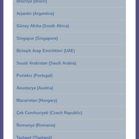
Brezilya (Brazil)
Arjantin (Argentina)
Güney Afrika (South Africa)
Singapur (Singapore)
Birleşik Arap Emirlikleri (UAE)
Suudi Arabistan (Saudi Arabia)
Portekiz (Portugal)
Avusturya (Austria)
Macaristan (Hungary)
Çek Cumhuriyeti (Czech Republic)
Romanya (Romania)
Tayland (Thailand)