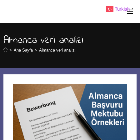
Skip
Turkish
▼
to
content
Almanca veri analizi
>
Ana Sayfa
>
Almanca veri analizi