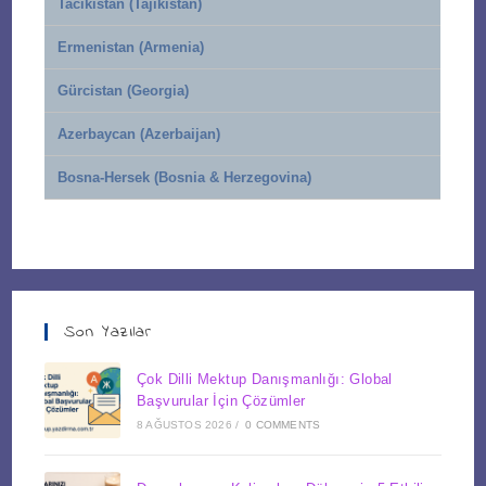
Tacikistan (Tajikistan)
Ermenistan (Armenia)
Gürcistan (Georgia)
Azerbaycan (Azerbaijan)
Bosna-Hersek (Bosnia & Herzegovina)
Son Yazılar
Çok Dilli Mektup Danışmanlığı: Global
Başvurular İçin Çözümler
8 AĞUSTOS 2026
/
0 COMMENTS