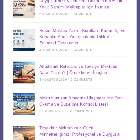
Duygularınızı Kelimelere Dökmenin 5 Etkili
Yolu: Samimi Mektuplar İçin İpuçları
5 AĞUSTOS 2026
/
0 COMMENTS
Resmi Mektup Yazım Kuralları: Kurum İçi ve
Kurumlar Arası Yazışmalarda Dikkat
Edilmesi Gerekenler
4 AĞUSTOS 2026
/
0 COMMENTS
Akademik Referans ve Tavsiye Mektubu
Nasıl Yazılır? | Örnekler ve İpuçları
3 AĞUSTOS 2026
/
0 COMMENTS
Mektubunuzun Amacına Ulaşması İçin Son
Okuma ve Düzeltme Kontrol Listesi
31 TEMMUZ 2026
/
0 COMMENTS
Teşekkür Mektubunun Gücü:
Minnettarlığınızı Profesyonel ve Duygusal