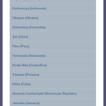
Endonezya (Indonesia)
Ukrayna (Ukraine)
Kolombiya (Colombia)
Şili (Chile)
Peru (Peru)
Venezuela (Venezuela)
Kosta Rika (Costa Rica)
Panama (Panama)
Küba (Cuba)
Dominik Cumhuriyeti (Dominican Republic)
Jamaika (Jamaica)