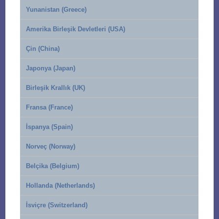
Yunanistan (Greece)
Amerika Birleşik Devletleri (USA)
Çin (China)
Japonya (Japan)
Birleşik Krallık (UK)
Fransa (France)
İspanya (Spain)
Norveç (Norway)
Belçika (Belgium)
Hollanda (Netherlands)
İsviçre (Switzerland)