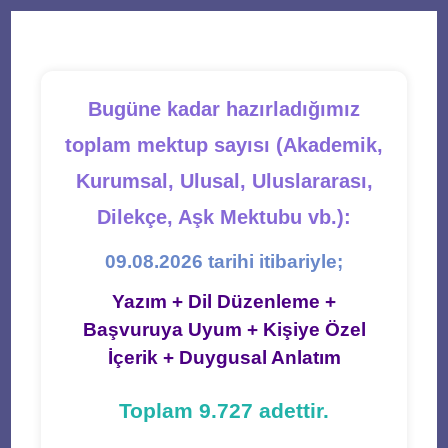
new
new
new
new
new
tab
tab
tab
tab
tab
Bugüne kadar hazırladığımız
toplam mektup sayısı (Akademik,
Kurumsal, Ulusal, Uluslararası,
Dilekçe, Aşk Mektubu vb.):
09.08.2026 tarihi itibariyle;
Yazım + Dil Düzenleme +
Başvuruya Uyum + Kişiye Özel
İçerik + Duygusal Anlatım
Toplam 9.727 adettir.