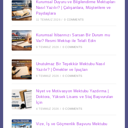
Kurumsal Duyuru ve Bilgilendirme Mektupları
Nasıl Yazılır? | Çalışanlara, Müşterilere ve
Paydaşlara
11 TEMMUZ 2026
/
0 COMMENTS
Kurumsal İtibarınızı Sarsan Bir Durum mu
Var? Resmi Mektup ile Telafi Edin
9 TEMMUZ 2026
/
0 COMMENTS
Unutulmaz Bir Teşekkür Mektubu Nasıl
Yazılır? | Örnekler ve İpuçları
6 TEMMUZ 2026
/
0 COMMENTS
Niyet ve Motivasyon Mektubu Yazdırma |
Doktora, Yüksek Lisans ve Staj Başvuruları
İçin
4 TEMMUZ 2026
/
0 COMMENTS
Vize, İş ve Göçmenlik Başvuru Mektubu