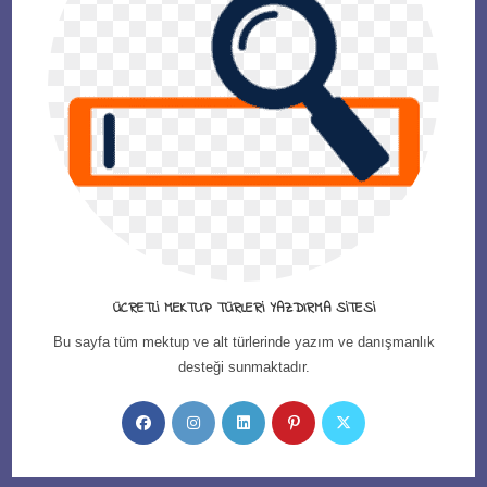
ÜCRETLI MEKTUP TÜRLERI YAZDIRMA SITESI
Bu sayfa tüm mektup ve alt türlerinde yazım ve danışmanlık
desteği sunmaktadır.
Opens
Opens
Opens
Opens
Opens
in
in
in
in
in
a
a
a
a
a