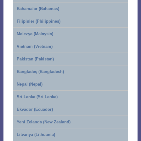
Bahamalar (Bahamas)
Filipinler (Philippines)
Malezya (Malaysia)
Vietnam (Vietnam)
Pakistan (Pakistan)
Bangladeş (Bangladesh)
Nepal (Nepal)
Sri Lanka (Sri Lanka)
Ekvador (Ecuador)
Yeni Zelanda (New Zealand)
Litvanya (Lithuania)