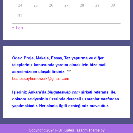
24
25
26
27
28
29
30
31
« Tem
Ödev, Proje, Makale, Essay, Tez yaptırma ve diğer
talepleriniz konusunda yardım almak için bize mail
adresimizden ulaşabilirsiniz.
***
bestessayhomework@gmail.com
İşleriniz Ankara'da
billgatesweb.com
şirketi referansı ile,
doktora seviyesinin üzerinde dereceli uzmanlar tarafından
yapılmaktadır. Her alanla ilgili desteğimiz mevcuttur.
Copyright [2024] -
Bill Gates Tasarım
Theme by