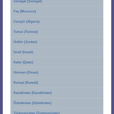
Senegal (Senegal)
Fas (Morocco)
Cezayir (Algeria)
Tunus (Tunisia)
Ürdün (Jordan)
İsrail (Israel)
Katar (Qatar)
Umman (Oman)
Kuveyt (Kuwait)
Kazakistan (Kazakhstan)
Özbekistan (Uzbekistan)
Türkmenistan (Turkmenistan)