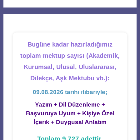
a
a
a
a
a
new
new
new
new
new
tab
tab
tab
tab
tab
Bugüne kadar hazırladığımız
toplam mektup sayısı (Akademik,
Kurumsal, Ulusal, Uluslararası,
Dilekçe, Aşk Mektubu vb.):
09.08.2026 tarihi itibariyle;
Yazım + Dil Düzenleme +
Başvuruya Uyum + Kişiye Özel
İçerik + Duygusal Anlatım
Toplam 9.727 adettir.