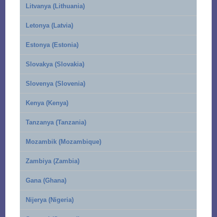
Litvanya (Lithuania)
Letonya (Latvia)
Estonya (Estonia)
Slovakya (Slovakia)
Slovenya (Slovenia)
Kenya (Kenya)
Tanzanya (Tanzania)
Mozambik (Mozambique)
Zambiya (Zambia)
Gana (Ghana)
Nijerya (Nigeria)