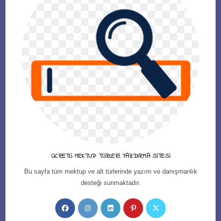
ÜCRETLI MEKTUP TÜRLERI YAZDIRMA SITESI
Bu sayfa tüm mektup ve alt türlerinde yazım ve danışmanlık
desteği sunmaktadır.
Opens
Opens
Opens
Opens
Opens
in
in
in
in
in