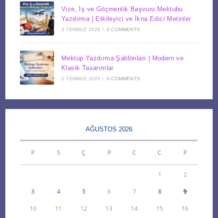
Vize, İş ve Göçmenlik Başvuru Mektubu
Yazdırma | Etkileyici ve İkna Edici Metinler
3 TEMMUZ 2026
/
0 COMMENTS
Mektup Yazdırma Şablonları | Modern ve
Klasik Tasarımlar
2 TEMMUZ 2026
/
0 COMMENTS
AĞUSTOS 2026
P
S
Ç
P
C
C
P
1
2
3
4
5
6
7
8
9
10
11
12
13
14
15
16