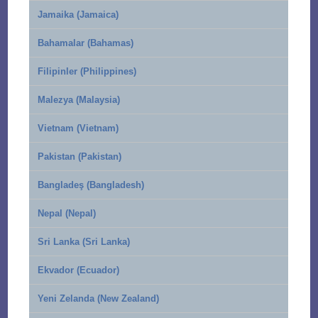
Jamaika (Jamaica)
Bahamalar (Bahamas)
Filipinler (Philippines)
Malezya (Malaysia)
Vietnam (Vietnam)
Pakistan (Pakistan)
Bangladeş (Bangladesh)
Nepal (Nepal)
Sri Lanka (Sri Lanka)
Ekvador (Ecuador)
Yeni Zelanda (New Zealand)