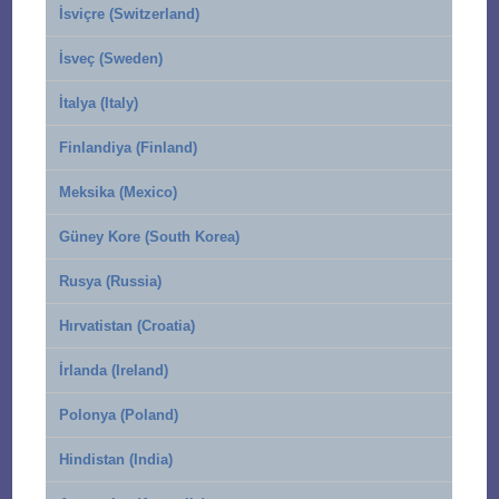
İsviçre (Switzerland)
İsveç (Sweden)
İtalya (Italy)
Finlandiya (Finland)
Meksika (Mexico)
Güney Kore (South Korea)
Rusya (Russia)
Hırvatistan (Croatia)
İrlanda (Ireland)
Polonya (Poland)
Hindistan (India)