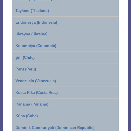
Tayland (Thailand)
Endonezya (Indonesia)
Ukrayna (Ukraine)
Kolombiya (Colombia)
Şili (Chile)
Peru (Peru)
Venezuela (Venezuela)
Kosta Rika (Costa Rica)
Panama (Panama)
Küba (Cuba)
Dominik Cumhuriyeti (Dominican Republic)