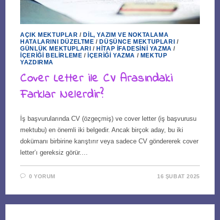
AÇIK MEKTUPLAR
/
DIL, YAZIM VE NOKTALAMA
HATALARINI DÜZELTME
/
DÜŞÜNCE MEKTUPLARI
/
GÜNLÜK MEKTUPLARI
/
HITAP İFADESINI YAZMA
/
İÇERIĞI BELIRLEME
/
İÇERIĞI YAZMA
/
MEKTUP
YAZDIRMA
Cover Letter ile CV Arasındaki
Farklar Nelerdir?
İş başvurularında CV (özgeçmiş) ve cover letter (iş başvurusu
mektubu) en önemli iki belgedir. Ancak birçok aday, bu iki
dokümanı birbirine karıştırır veya sadece CV göndererek cover
letter’ı gereksiz görür.…
0 YORUM
16 ŞUBAT 2025