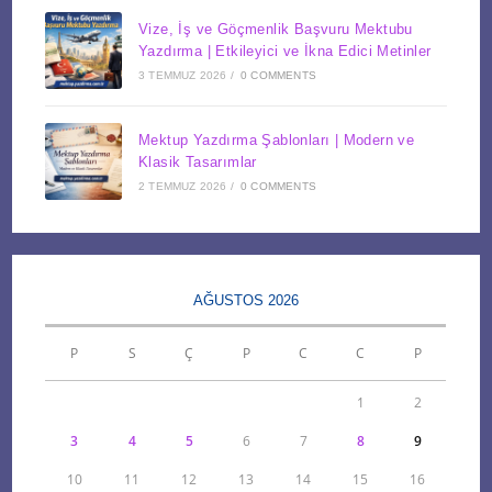
Vize, İş ve Göçmenlik Başvuru Mektubu
Yazdırma | Etkileyici ve İkna Edici Metinler
3 TEMMUZ 2026
/
0 COMMENTS
Mektup Yazdırma Şablonları | Modern ve
Klasik Tasarımlar
2 TEMMUZ 2026
/
0 COMMENTS
AĞUSTOS 2026
P
S
Ç
P
C
C
P
1
2
3
4
5
6
7
8
9
10
11
12
13
14
15
16