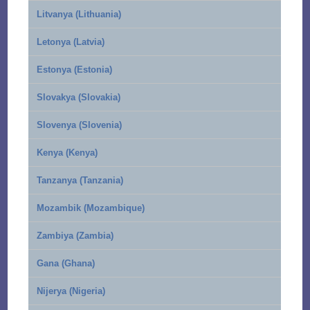
Litvanya (Lithuania)
Letonya (Latvia)
Estonya (Estonia)
Slovakya (Slovakia)
Slovenya (Slovenia)
Kenya (Kenya)
Tanzanya (Tanzania)
Mozambik (Mozambique)
Zambiya (Zambia)
Gana (Ghana)
Nijerya (Nigeria)