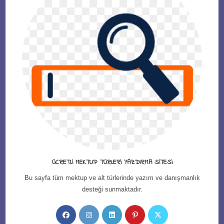
ÜCRETLI MEKTUP TÜRLERI YAZDIRMA SITESI
Bu sayfa tüm mektup ve alt türlerinde yazım ve danışmanlık
desteği sunmaktadır.
Opens
Opens
Opens
Opens
Opens
in
in
in
in
in