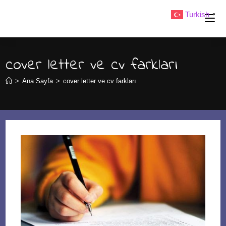
Skip
Turkish
▼
to
content
cover letter ve cv farkları
>
Ana Sayfa
>
cover letter ve cv farkları