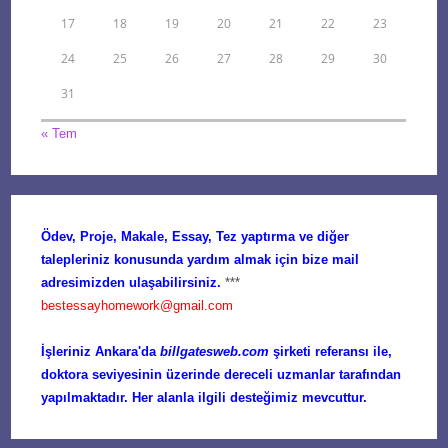
17
18
19
20
21
22
23
24
25
26
27
28
29
30
31
« Tem
Ödev, Proje, Makale, Essay, Tez yaptırma ve diğer
talepleriniz konusunda yardım almak için bize mail
adresimizden ulaşabilirsiniz.
***
bestessayhomework@gmail.com
İşleriniz Ankara'da
billgatesweb.com
şirketi referansı ile,
doktora seviyesinin üzerinde dereceli uzmanlar tarafından
yapılmaktadır. Her alanla ilgili desteğimiz mevcuttur.