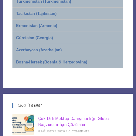
Türkmenistan (Turkmenistan)
Tacikistan (Tajikistan)
Ermenistan (Armenia)
Gürcistan (Georgia)
Azerbaycan (Azerbaijan)
Bosna-Hersek (Bosnia & Herzegovina)
Son Yazılar
Çok Dilli Mektup Danışmanlığı: Global
Başvurular İçin Çözümler
8 AĞUSTOS 2026
/
0 COMMENTS