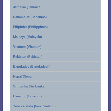
Jamaika (Jamaica)
Bahamalar (Bahamas)
Filipinler (Philippines)
Malezya (Malaysia)
Vietnam (Vietnam)
Pakistan (Pakistan)
Bangladeş (Bangladesh)
Nepal (Nepal)
Sri Lanka (Sri Lanka)
Ekvador (Ecuador)
Yeni Zelanda (New Zealand)