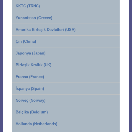
KKTC (TRNC)
Yunanistan (Greece)
Amerika Birleşik Devletleri (USA)
Çin (China)
Japonya (Japan)
Birleşik Krallık (UK)
Fransa (France)
İspanya (Spain)
Norveç (Norway)
Belçika (Belgium)
Hollanda (Netherlands)