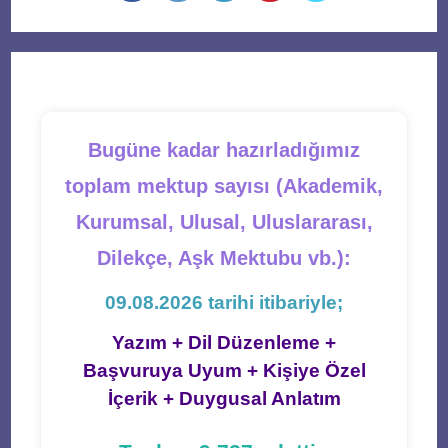
a
a
a
a
a
new
new
new
new
new
tab
tab
tab
tab
tab
Bugüne kadar hazırladığımız
toplam mektup sayısı (Akademik,
Kurumsal, Ulusal, Uluslararası,
Dilekçe, Aşk Mektubu vb.):
09.08.2026 tarihi itibariyle;
Yazım + Dil Düzenleme +
Başvuruya Uyum + Kişiye Özel
İçerik + Duygusal Anlatım