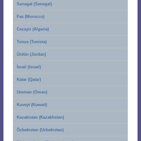
Senegal (Senegal)
Fas (Morocco)
Cezayir (Algeria)
Tunus (Tunisia)
Ürdün (Jordan)
İsrail (Israel)
Katar (Qatar)
Umman (Oman)
Kuveyt (Kuwait)
Kazakistan (Kazakhstan)
Özbekistan (Uzbekistan)