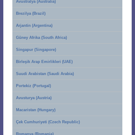
Avustralya (Australia)
Brezilya (Brazil)
Arjantin (Argentina)
Güney Afrika (South Africa)
Singapur (Singapore)
Birleşik Arap Emirlikleri (UAE)
Suudi Arabistan (Saudi Arabia)
Portekiz (Portugal)
Avusturya (Austria)
Macaristan (Hungary)
Çek Cumhuriyeti (Czech Republic)
Romanya (Romania)