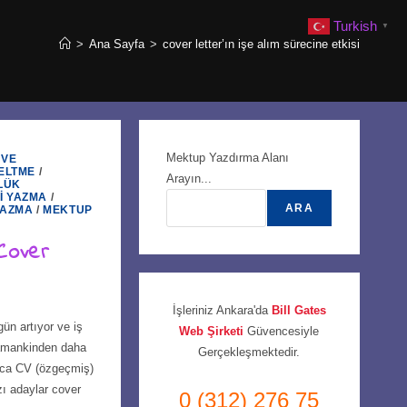
Turkish
▼
>
Ana Sayfa
>
cover letter’ın işe alım sürecine etkisi
Mektup Yazdırma Alanı
 VE
ELTME
/
Arayın...
LÜK
NI YAZMA
/
ARA
YAZMA
/
MEKTUP
Cover
İşleriniz Ankara'da
Bill Gates
ün artıyor ve iş
Web Şirketi
Güvencesiyle
amankinden daha
Gerçekleşmektedir.
ızca CV (özgeçmiş)
ı adaylar cover
0 (312) 276 75