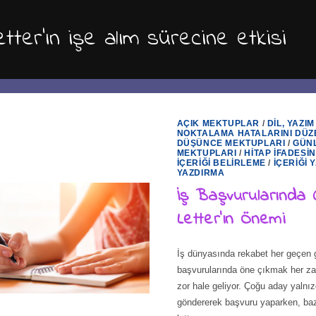
etter’ın işe alım sürecine etkisi
AÇIK MEKTUPLAR
/
DIL, YAZIM
NOKTALAMA HATALARINI DÜZ
DÜŞÜNCE MEKTUPLARI
/
GÜN
MEKTUPLARI
/
HITAP İFADESI
İÇERIĞI BELIRLEME
/
İÇERIĞI 
YAZDIRMA
İş Başvurularında 
Letter’ın Önemi
İş dünyasında rekabet her geçen g
başvurularında öne çıkmak her z
zor hale geliyor. Çoğu aday yaln
göndererek başvuru yaparken, baz