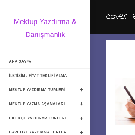
Skip
to
cover l
content
Mektup Yazdırma &
Danışmanlık
ANA SAYFA
İLETIŞIM / FIYAT TEKLIFI ALMA
MEKTUP YAZDIRMA TÜRLERI
MEKTUP YAZMA AŞAMALARI
DILEKÇE YAZDIRMA TÜRLERI
DAVETIYE YAZDIRMA TÜRLERI