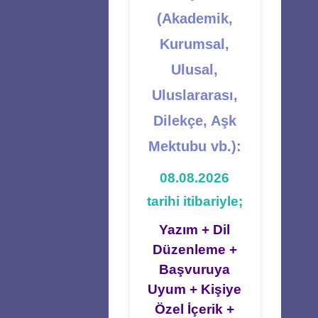
(Akademik,
Kurumsal,
Ulusal,
Uluslararası,
Dilekçe, Aşk
Mektubu vb.):
08.08.2026
tarihi itibariyle;
Yazım + Dil
Düzenleme +
Başvuruya
Uyum + Kişiye
Özel İçerik +