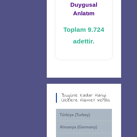
Duygusal
Anlatım
Toplam 9.724
adettir.
Bugüne Kadar Hangi
Ülkelere Hizmet Verdik
Türkiye (Turkey)
Almanya (Germany)