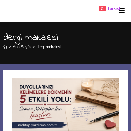
Skip
Turkish
▼
to
content
dergi makalesi
>
Ana Sayfa
>
dergi makalesi