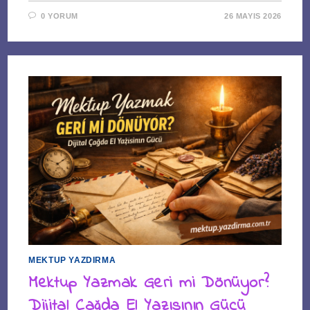
0 YORUM
26 MAYIS 2026
MEKTUP YAZDIRMA
Mektup Yazmak Geri mi Dönüyor?
Dijital Çağda El Yazısının Gücü