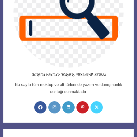
ÜCRETLI MEKTUP TÜRLERI YAZDIRMA SITESI
Bu sayfa tüm mektup ve alt türlerinde yazım ve danışmanlık
desteği sunmaktadır.
Opens
Opens
Opens
Opens
Opens
in
in
in
in
in
a
a
a
a
a
new
new
new
new
new
tab
tab
tab
tab
tab