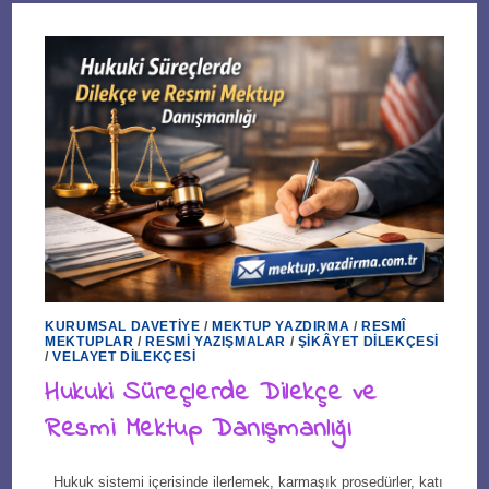
KURUMSAL DAVETIYE
/
MEKTUP YAZDIRMA
/
RESMÎ
MEKTUPLAR
/
RESMI YAZIŞMALAR
/
ŞIKÂYET DILEKÇESI
/
VELAYET DILEKÇESI
Hukuki Süreçlerde Dilekçe ve
Resmi Mektup Danışmanlığı
Hukuk sistemi içerisinde ilerlemek, karmaşık prosedürler, katı