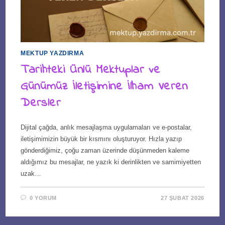
MEKTUP YAZDIRMA
Tarihteki Ünlü Mektuplar ve
Günümüz İletişimine İlham Veren
Dersler
Dijital çağda, anlık mesajlaşma uygulamaları ve e-postalar,
iletişimimizin büyük bir kısmını oluşturuyor. Hızla yazıp
gönderdiğimiz, çoğu zaman üzerinde düşünmeden kaleme
aldığımız bu mesajlar, ne yazık ki derinlikten ve samimiyetten
uzak…
0 YORUM
27 ŞUBAT 2026