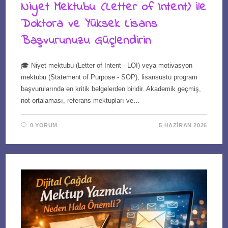
Niyet Mektubu (Letter of Intent) ile
Doktora ve Yüksek Lisans
Başvurunuzu Güçlendirin
🎓 Niyet mektubu (Letter of Intent - LOI) veya motivasyon
mektubu (Statement of Purpose - SOP), lisansüstü program
başvurularında en kritik belgelerden biridir. Akademik geçmiş,
not ortalaması, referans mektupları ve…
0 YORUM
5 HAZIRAN 2026