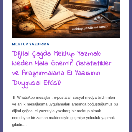
MEKTUP YAZDIRMA
Dijital Çağda Mektup Yazmak:
Neden Hala Önemli? (İstatistikler
ve Araştırmalarla El Yazısının
Duygusal Etkisi)
📱 WhatsApp mesajları, e-postalar, sosyal medya bildirimleri
ve anlık mesajlaşma uygulamaları arasında boğuştuğumuz bu
dijital çağda, el yazısıyla yazılmış bir mektup almak
neredeyse bir zaman makinesiyle geçmişe yolculuk yapmak
gibidir.…