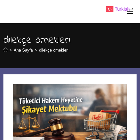
Skip
Turkish
▼
to
content
dilekçe örnekleri
>
Ana Sayfa
>
dilekçe örnekleri