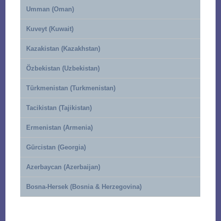
Umman (Oman)
Kuveyt (Kuwait)
Kazakistan (Kazakhstan)
Özbekistan (Uzbekistan)
Türkmenistan (Turkmenistan)
Tacikistan (Tajikistan)
Ermenistan (Armenia)
Gürcistan (Georgia)
Azerbaycan (Azerbaijan)
Bosna-Hersek (Bosnia & Herzegovina)