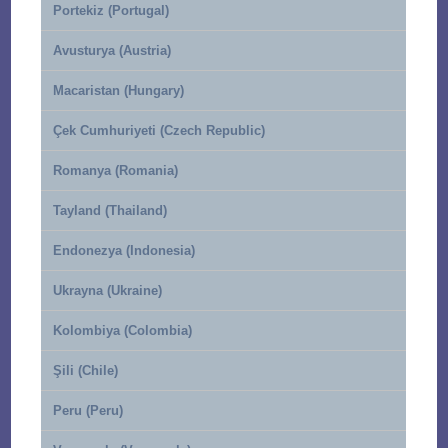
Portekiz (Portugal)
Avusturya (Austria)
Macaristan (Hungary)
Çek Cumhuriyeti (Czech Republic)
Romanya (Romania)
Tayland (Thailand)
Endonezya (Indonesia)
Ukrayna (Ukraine)
Kolombiya (Colombia)
Şili (Chile)
Peru (Peru)