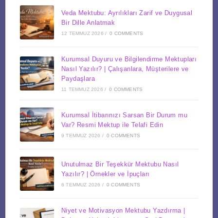
Veda Mektubu: Ayrılıkları Zarif ve Duygusal
Bir Dille Anlatmak
12 TEMMUZ 2026
/
0 COMMENTS
Kurumsal Duyuru ve Bilgilendirme Mektupları
Nasıl Yazılır? | Çalışanlara, Müşterilere ve
Paydaşlara
11 TEMMUZ 2026
/
0 COMMENTS
Kurumsal İtibarınızı Sarsan Bir Durum mu
Var? Resmi Mektup ile Telafi Edin
9 TEMMUZ 2026
/
0 COMMENTS
Unutulmaz Bir Teşekkür Mektubu Nasıl
Yazılır? | Örnekler ve İpuçları
6 TEMMUZ 2026
/
0 COMMENTS
Niyet ve Motivasyon Mektubu Yazdırma |