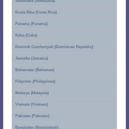
Venezuela (Venezuela)
Kosta Rika (Costa Rica)
Panama (Panama)
Küba (Cuba)
Dominik Cumhuriyeti (Dominican Republic)
Jamaika (Jamaica)
Bahamalar (Bahamas)
Filipinler (Philippines)
Malezya (Malaysia)
Vietnam (Vietnam)
Pakistan (Pakistan)
Bangladeş (Bangladesh)