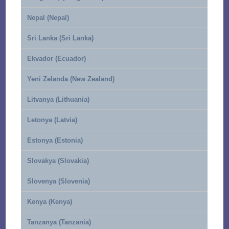
Nepal (Nepal)
Sri Lanka (Sri Lanka)
Ekvador (Ecuador)
Yeni Zelanda (New Zealand)
Litvanya (Lithuania)
Letonya (Latvia)
Estonya (Estonia)
Slovakya (Slovakia)
Slovenya (Slovenia)
Kenya (Kenya)
Tanzanya (Tanzania)