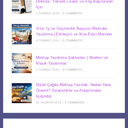
Doktora, Yüksek Lisans ve Staj Başvuruları
İçin
4 TEMMUZ 2026
/
0 COMMENTS
Vize, İş ve Göçmenlik Başvuru Mektubu
Yazdırma | Etkileyici ve İkna Edici Metinler
3 TEMMUZ 2026
/
0 COMMENTS
Mektup Yazdırma Şablonları | Modern ve
Klasik Tasarımlar
2 TEMMUZ 2026
/
0 COMMENTS
Dijital Çağda Mektup Yazmak: Neden Hala
Önemli? (İstatistikler ve Araştırmalar
Işığında)
30 HAZIRAN 2026
/
0 COMMENTS