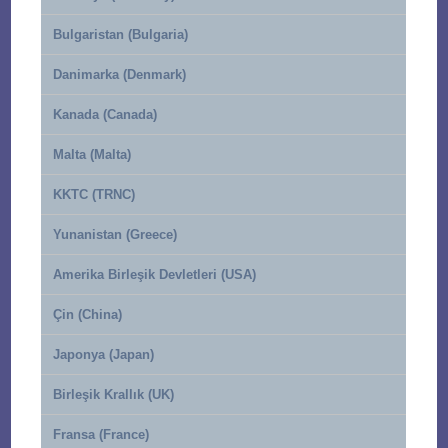
Bulgaristan (Bulgaria)
Danimarka (Denmark)
Kanada (Canada)
Malta (Malta)
KKTC (TRNC)
Yunanistan (Greece)
Amerika Birleşik Devletleri (USA)
Çin (China)
Japonya (Japan)
Birleşik Krallık (UK)
Fransa (France)