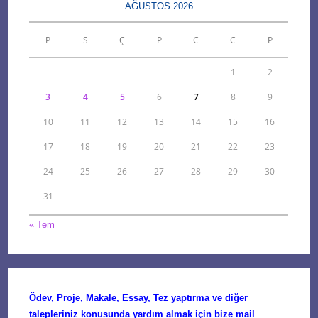
AĞUSTOS 2026
P
S
Ç
P
C
C
P
1
2
3
4
5
6
7
8
9
10
11
12
13
14
15
16
17
18
19
20
21
22
23
24
25
26
27
28
29
30
31
« Tem
Ödev, Proje, Makale, Essay, Tez yaptırma ve diğer
talepleriniz konusunda yardım almak için bize mail