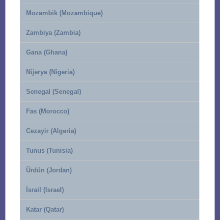
Mozambik (Mozambique)
Zambiya (Zambia)
Gana (Ghana)
Nijerya (Nigeria)
Senegal (Senegal)
Fas (Morocco)
Cezayir (Algeria)
Tunus (Tunisia)
Ürdün (Jordan)
İsrail (Israel)
Katar (Qatar)