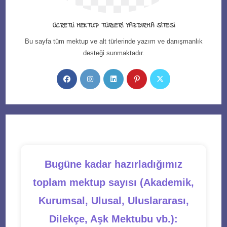
ÜCRETLI MEKTUP TÜRLERI YAZDIRMA SITESI
Bu sayfa tüm mektup ve alt türlerinde yazım ve danışmanlık
desteği sunmaktadır.
Opens
Opens
Opens
Opens
Opens
in
in
in
in
in
a
a
a
a
a
new
new
new
new
new
tab
tab
tab
tab
tab
Bugüne kadar hazırladığımız
toplam mektup sayısı (Akademik,
Kurumsal, Ulusal, Uluslararası,
Dilekçe, Aşk Mektubu vb.):