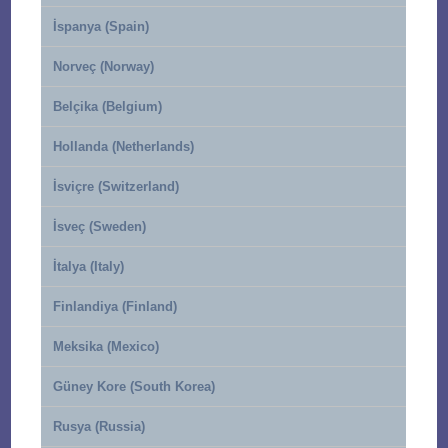
İspanya (Spain)
Norveç (Norway)
Belçika (Belgium)
Hollanda (Netherlands)
İsviçre (Switzerland)
İsveç (Sweden)
İtalya (Italy)
Finlandiya (Finland)
Meksika (Mexico)
Güney Kore (South Korea)
Rusya (Russia)