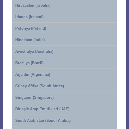
Hırvatistan (Croatia)
İrlanda (Ireland)
Polonya (Poland)
Hindistan (India)
Avustralya (Australia)
Brezilya (Brazil)
Arjantin (Argentina)
Güney Afrika (South Africa)
Singapur (Singapore)
Birleşik Arap Emirlikleri (UAE)
Suudi Arabistan (Saudi Arabia)