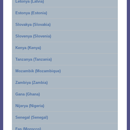
Letonya (Latvia)
Estonya (Estonia)
Slovakya (Slovakia)
Slovenya (Slovenia)
Kenya (Kenya)
Tanzanya (Tanzania)
Mozambik (Mozambique)
Zambiya (Zambia)
Gana (Ghana)
Nijerya (Nigeria)
Senegal (Senegal)
Fas (Morocco)