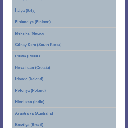
İtalya (Italy)
Finlandiya (Finland)
Meksika (Mexico)
Güney Kore (South Korea)
Rusya (Russia)
Hırvatistan (Croatia)
İrlanda (Ireland)
Polonya (Poland)
Hindistan (India)
Avustralya (Australia)
Brezilya (Brazil)