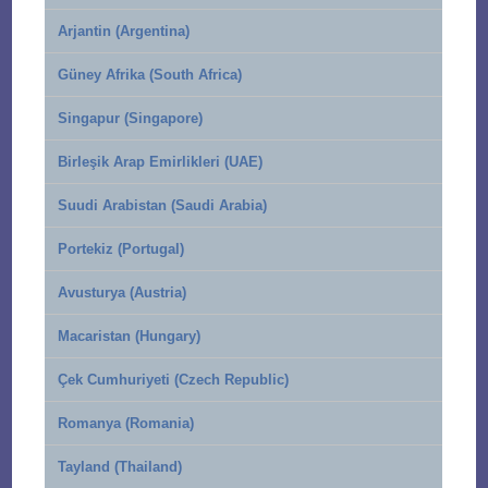
Arjantin (Argentina)
Güney Afrika (South Africa)
Singapur (Singapore)
Birleşik Arap Emirlikleri (UAE)
Suudi Arabistan (Saudi Arabia)
Portekiz (Portugal)
Avusturya (Austria)
Macaristan (Hungary)
Çek Cumhuriyeti (Czech Republic)
Romanya (Romania)
Tayland (Thailand)