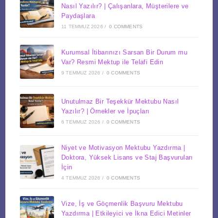
Nasıl Yazılır? | Çalışanlara, Müşterilere ve
Paydaşlara
11 TEMMUZ 2026
/
0 COMMENTS
Kurumsal İtibarınızı Sarsan Bir Durum mu
Var? Resmi Mektup ile Telafi Edin
9 TEMMUZ 2026
/
0 COMMENTS
Unutulmaz Bir Teşekkür Mektubu Nasıl
Yazılır? | Örnekler ve İpuçları
6 TEMMUZ 2026
/
0 COMMENTS
Niyet ve Motivasyon Mektubu Yazdırma |
Doktora, Yüksek Lisans ve Staj Başvuruları
İçin
4 TEMMUZ 2026
/
0 COMMENTS
Vize, İş ve Göçmenlik Başvuru Mektubu
Yazdırma | Etkileyici ve İkna Edici Metinler