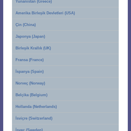
Yunanistan (Greece)
Amerika Birleşik Devletleri (USA)
Çin (China)
Japonya (Japan)
Birleşik Krallık (UK)
Fransa (France)
İspanya (Spain)
Norveç (Norway)
Belçika (Belgium)
Hollanda (Netherlands)
İsviçre (Switzerland)
İsveç (Sweden)