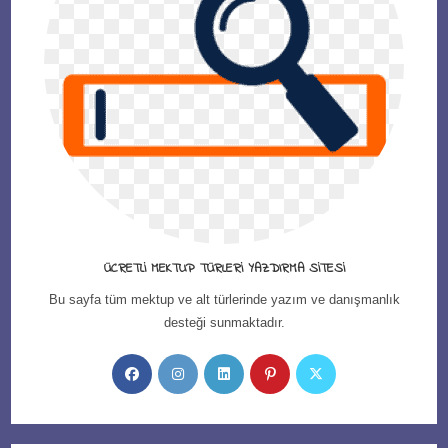
ÜCRETLI MEKTUP TÜRLERI YAZDIRMA SITESI
Bu sayfa tüm mektup ve alt türlerinde yazım ve danışmanlık
desteği sunmaktadır.
Opens
Opens
Opens
Opens
Opens
in
in
in
in
in
a
a
a
a
a
new
new
new
new
new