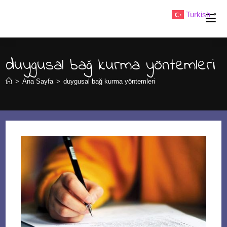
Skip
Turkish
▼
to
content
duygusal bağ kurma yöntemleri
>
Ana Sayfa
>
duygusal bağ kurma yöntemleri