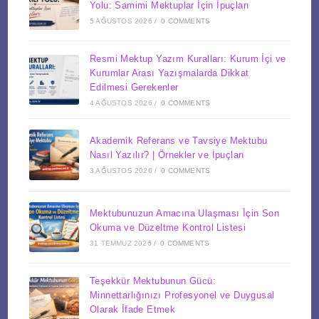
Yolu: Samimi Mektuplar İçin İpuçları
5 AĞUSTOS 2026
/
0 COMMENTS
Resmi Mektup Yazım Kuralları: Kurum İçi ve
Kurumlar Arası Yazışmalarda Dikkat
Edilmesi Gerekenler
4 AĞUSTOS 2026
/
0 COMMENTS
Akademik Referans ve Tavsiye Mektubu
Nasıl Yazılır? | Örnekler ve İpuçları
3 AĞUSTOS 2026
/
0 COMMENTS
Mektubunuzun Amacına Ulaşması İçin Son
Okuma ve Düzeltme Kontrol Listesi
31 TEMMUZ 2026
/
0 COMMENTS
Teşekkür Mektubunun Gücü:
Minnettarlığınızı Profesyonel ve Duygusal
Olarak İfade Etmek