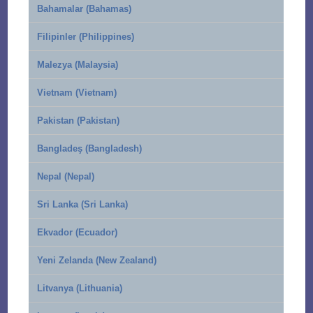
Bahamalar (Bahamas)
Filipinler (Philippines)
Malezya (Malaysia)
Vietnam (Vietnam)
Pakistan (Pakistan)
Bangladeş (Bangladesh)
Nepal (Nepal)
Sri Lanka (Sri Lanka)
Ekvador (Ecuador)
Yeni Zelanda (New Zealand)
Litvanya (Lithuania)