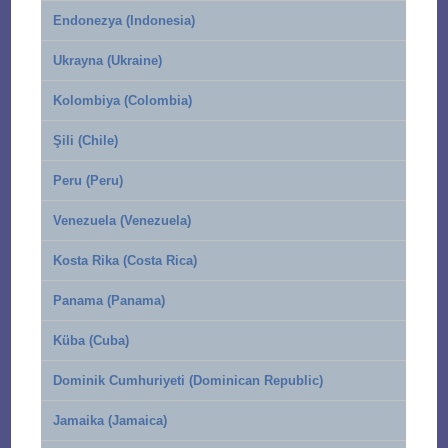
Endonezya (Indonesia)
Ukrayna (Ukraine)
Kolombiya (Colombia)
Şili (Chile)
Peru (Peru)
Venezuela (Venezuela)
Kosta Rika (Costa Rica)
Panama (Panama)
Küba (Cuba)
Dominik Cumhuriyeti (Dominican Republic)
Jamaika (Jamaica)