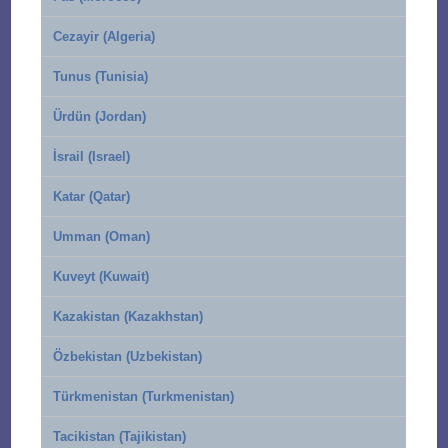
Cezayir (Algeria)
Tunus (Tunisia)
Ürdün (Jordan)
İsrail (Israel)
Katar (Qatar)
Umman (Oman)
Kuveyt (Kuwait)
Kazakistan (Kazakhstan)
Özbekistan (Uzbekistan)
Türkmenistan (Turkmenistan)
Tacikistan (Tajikistan)