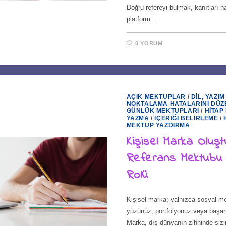
Doğru refereyi bulmak, kanıtları h
platform…
0 YORUM
AÇIK MEKTUPLAR
/
DIL, YAZIM
NOKTALAMA HATALARINI DÜZ
GÜNLÜK MEKTUPLARI
/
HITAP 
YAZMA
/
İÇERIĞI BELIRLEME
/
MEKTUP YAZDIRMA
Kişisel Marka Oluş
Referans Mektubu
Rolü
Kişisel marka; yalnızca sosyal 
yüzünüz, portfolyonuz veya başarı l
Marka, dış dünyanın zihninde sizi