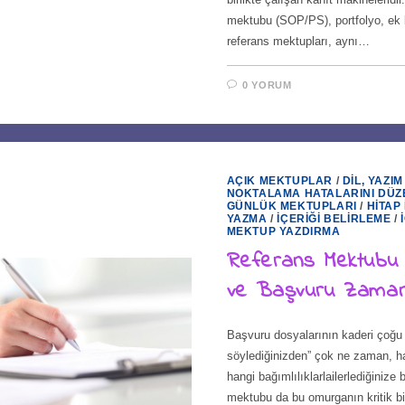
mektubu (SOP/PS), portfolyo, ek 
referans mektupları, aynı…
0 YORUM
AÇIK MEKTUPLAR
/
DIL, YAZIM
NOKTALAMA HATALARINI DÜZ
GÜNLÜK MEKTUPLARI
/
HITAP 
YAZMA
/
İÇERIĞI BELIRLEME
/
MEKTUP YAZDIRMA
Referans Mektubu
ve Başvuru Zaman
Başvuru dosyalarının kaderi çoğu
söylediğinizden” çok ne zaman, ha
hangi bağımlılıklarlailerlediğinize 
mektubu da bu omurganın kritik bi