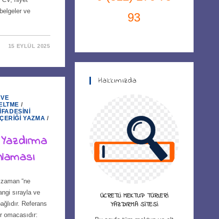
belgeler ve
93
15 EYLÜL 2025
Hakkımızda
 VE
ELTME
/
İFADESINI
İÇERIĞI YAZMA
/
 Yazdırma
laması
 zaman “ne
ngi sırayla ve
ÜCRETLI MEKTUP TÜRLERI
bağlıdır. Referans
YAZDIRMA SITESI
r omacasıdır: