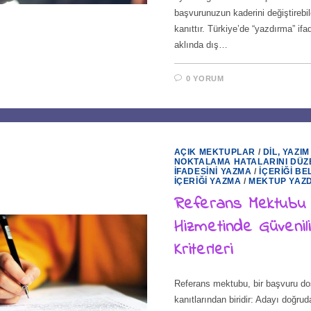
başvurunuzun kaderini değiştirebile
kanıttır. Türkiye’de “yazdırma” if
aklında dış…
0 YORUM
AÇIK MEKTUPLAR
/
DIL, YAZIM
NOKTALAMA HATALARINI DÜZ
İFADESINI YAZMA
/
İÇERIĞI BE
İÇERIĞI YAZMA
/
MEKTUP YAZ
Referans Mektubu
Hizmetinde Güvenilir
Kriterleri
Referans mektubu, bir başvuru dos
kanıtlarından biridir: Adayı doğru