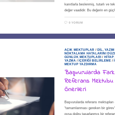
kanıtlarla beslenmiş, tutarlı ve tekr
değer vaadidir. Bu değerin en gü
0 YORUM
AÇIK MEKTUPLAR
/
DIL, YAZIM
NOKTALAMA HATALARINI DÜZ
GÜNLÜK MEKTUPLARI
/
HITAP 
YAZMA
/
İÇERIĞI BELIRLEME
/
MEKTUP YAZDIRMA
Başvurularda Fark
Referans Mektubu
Önerileri
Başvurularda referans mektuplar
“tamamlanması gereken bir görev” 
oysa doğru tasarlanmış bir refera