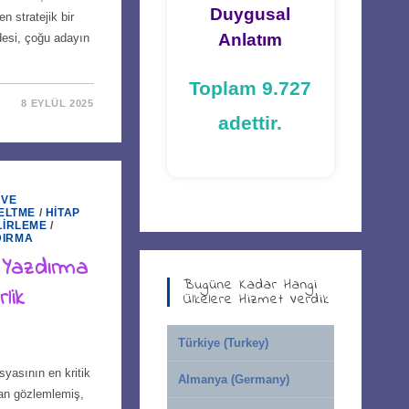
Duygusal
n stratejik bir
Anlatım
adesi, çoğu adayın
Toplam 9.727
8 EYLÜL 2025
adettir.
 VE
ELTME
/
HITAP
LIRLEME
/
DIRMA
 Yazdırma
Bugüne Kadar Hangi
lik
Ülkelere Hizmet Verdik
Türkiye (Turkey)
yasının en kritik
Almanya (Germany)
dan gözlemlemiş,