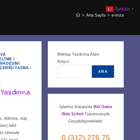
Turkish
▼
>
Ana Sayfa
>
e-imza
Mektup Yazdırma Alanı
 VE
ELTME
/
Arayın...
İFADESINI
İÇERIĞI YAZMA
/
ARA
e
 Yazdırma
İşleriniz Ankara'da
Bill Gates
Web Şirketi
Güvencesiyle
, doktora, staj,
Gerçekleşmektedir.
arı) tekil
in zihninde
0 (312) 276 75
. CV, niyet