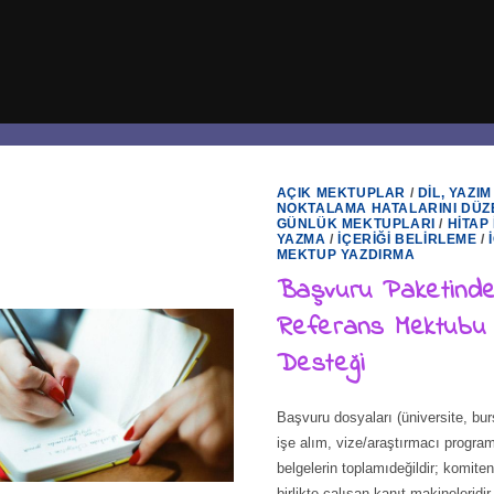
AÇIK MEKTUPLAR
/
DIL, YAZIM
NOKTALAMA HATALARINI DÜZ
GÜNLÜK MEKTUPLARI
/
HITAP 
YAZMA
/
İÇERIĞI BELIRLEME
/
MEKTUP YAZDIRMA
Başvuru Paketind
Referans Mektubu
Desteği
Başvuru dosyaları (üniversite, burs
işe alım, vize/araştırmacı programl
belgelerin toplamıdeğildir; komiten
birlikte çalışan kanıt makineleridir