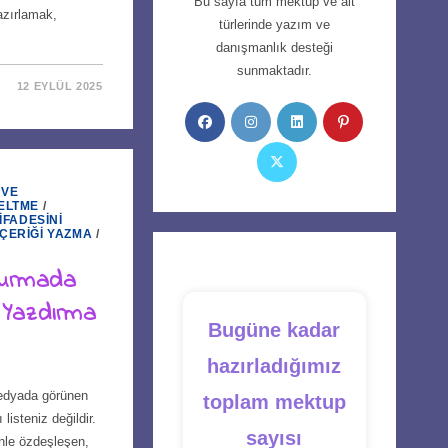
Bu sayfa tüm mektup ve alt
azırlamak,
türlerinde yazım ve
danışmanlık desteği
sunmaktadır.
12 EYLÜL 2025
Opens
Opens
Opens
Opens
in
in
in
in
Opens
a
a
a
a
in
new
new
new
new
 VE
a
ELTME
/
tab
tab
tab
tab
İFADESINI
new
İÇERIĞI YAZMA
/
tab
turmada
 Yazdırma
Bugüne kadar
hazırladığımız
medyada görünen
toplam mektup
isteniz değildir.
sayısı
nle özdeşleşen,