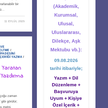
arlanabilir bir
(Akademik,
çlü…
Kurumsal,
11 EYLÜL 2025
Ulusal,
Uluslararası,
Dilekçe, Aşk
 VE
Mektubu vb.):
ELTME
/
İFADESINI
İÇERIĞI YAZMA
/
09.08.2026
 Yaratan
tarihi itibariyle;
 Yazdırma
Yazım + Dil
Düzenleme +
Başvuruya
ı çoğu zaman
Uyum + Kişiye
gibi görülür;
Özel İçerik +
ns metni,