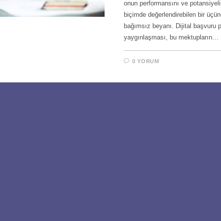
onun performansını ve potansiyelin
biçimde değerlendirebilen bir üçün
bağımsız beyanı. Dijital başvuru p
yaygınlaşması, bu mektupların…
0 YORUM