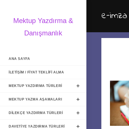
Skip
to
e-imza
content
Mektup Yazdırma &
Danışmanlık
ANA SAYFA
İLETIŞIM / FIYAT TEKLIFI ALMA
MEKTUP YAZDIRMA TÜRLERI
MEKTUP YAZMA AŞAMALARI
DILEKÇE YAZDIRMA TÜRLERI
DAVETIYE YAZDIRMA TÜRLERI