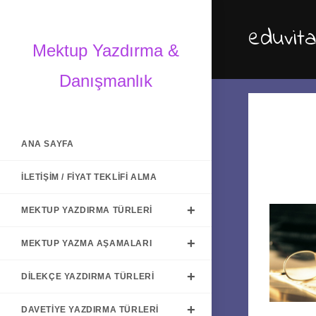
Skip
to
eduvit
content
Mektup Yazdırma &
Danışmanlık
ANA SAYFA
İLETIŞIM / FIYAT TEKLIFI ALMA
MEKTUP YAZDIRMA TÜRLERI
MEKTUP YAZMA AŞAMALARI
DILEKÇE YAZDIRMA TÜRLERI
DAVETIYE YAZDIRMA TÜRLERI