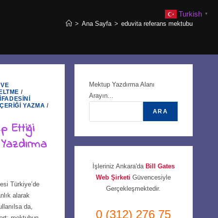
Turkish
▼
>
Ana Sayfa
>
eduvita referans mektubu
Mektup Yazdırma Alanı
 VE
ELTME
/
Arayın...
İFADESINI
İÇERIĞI YAZMA
/
ARA
p Ettiği
 Yazdırma
İşleriniz Ankara'da
Bill Gates
Web Şirketi
Güvencesiyle
esi Türkiye’de
Gerçekleşmektedir.
lık alarak
llanılsa da,
0 (312) 276 75
dart; mektubun