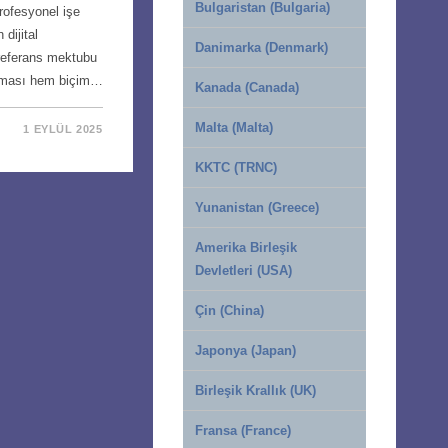
Bulgaristan (Bulgaria)
profesyonel işe
dijital
Danimarka (Denmark)
 referans mektubu
laması hem biçim…
Kanada (Canada)
Malta (Malta)
1 EYLÜL 2025
KKTC (TRNC)
Yunanistan (Greece)
Amerika Birleşik
Devletleri (USA)
Çin (China)
Japonya (Japan)
Birleşik Krallık (UK)
Fransa (France)