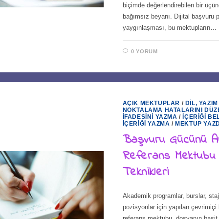
biçimde değerlendirebilen bir üçün
bağımsız beyanı. Dijital başvuru p
yaygınlaşması, bu mektupların…
0 YORUM
AÇIK MEKTUPLAR
/
DIL, YAZIM
NOKTALAMA HATALARINI DÜZ
İFADESINI YAZMA
/
İÇERIĞI BE
İÇERIĞI YAZMA
/
MEKTUP YAZ
Başvuru Gücünü Ar
Referans Mektubu
Teknikleri
Akademik programlar, burslar, staj
pozisyonlar için yapılan çevrimiçi
referans mektubu, dosyanın basit b