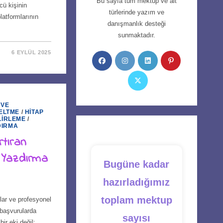
Bu sayfa tüm mektup ve alt
cü kişinin
türlerinde yazım ve
latformlarının
danışmanlık desteği
sunmaktadır.
6 EYLÜL 2025
Opens
Opens
Opens
Opens
in
in
in
in
Opens
a
a
a
a
in
new
new
new
new
a
 VE
tab
tab
tab
tab
ELTME
/
HITAP
new
LIRLEME
/
tab
DIRMA
tıran
 Yazdırma
Bugüne kadar
hazırladığımız
toplam mektup
lar ve profesyonel
 başvurularda
sayısı
ir eki değil;