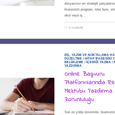
dosyasının en stratejik parçalarında
lisansüstü program, ister burs, sta
okul veya iş…
0 YORUM
DIL, YAZIM VE NOKTALAMA HA
DÜZELTME
/
HITAP İFADESINI 
BELIRLEME
/
İÇERIĞI YAZMA
/
YAZDIRMA
Online Başvuru
Platformlarında R
Mektubu Yazdırma
Zorunluluğu
Son on yılda üniversite, lisansüs