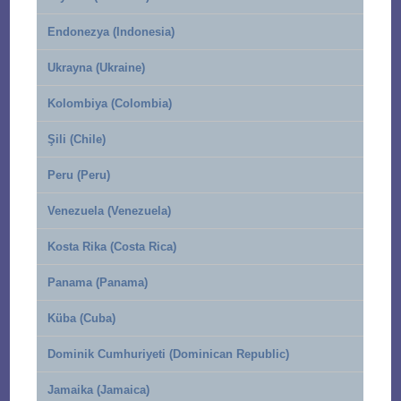
Endonezya (Indonesia)
Ukrayna (Ukraine)
Kolombiya (Colombia)
Şili (Chile)
Peru (Peru)
Venezuela (Venezuela)
Kosta Rika (Costa Rica)
Panama (Panama)
Küba (Cuba)
Dominik Cumhuriyeti (Dominican Republic)
Jamaika (Jamaica)