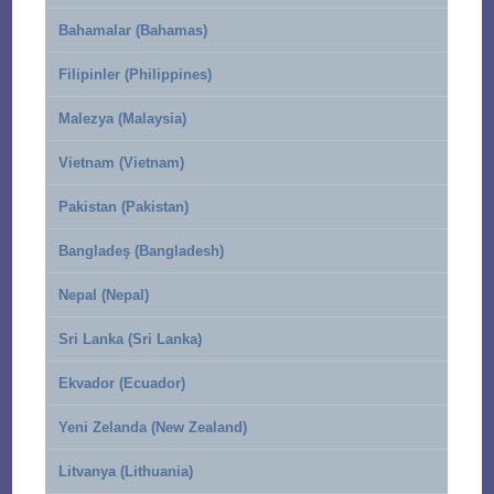
Bahamalar (Bahamas)
Filipinler (Philippines)
Malezya (Malaysia)
Vietnam (Vietnam)
Pakistan (Pakistan)
Bangladeş (Bangladesh)
Nepal (Nepal)
Sri Lanka (Sri Lanka)
Ekvador (Ecuador)
Yeni Zelanda (New Zealand)
Litvanya (Lithuania)