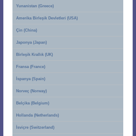
Yunanistan (Greece)
Amerika Birleşik Devletleri (USA)
Çin (China)
Japonya (Japan)
Birleşik Krallık (UK)
Fransa (France)
İspanya (Spain)
Norveç (Norway)
Belçika (Belgium)
Hollanda (Netherlands)
İsviçre (Switzerland)