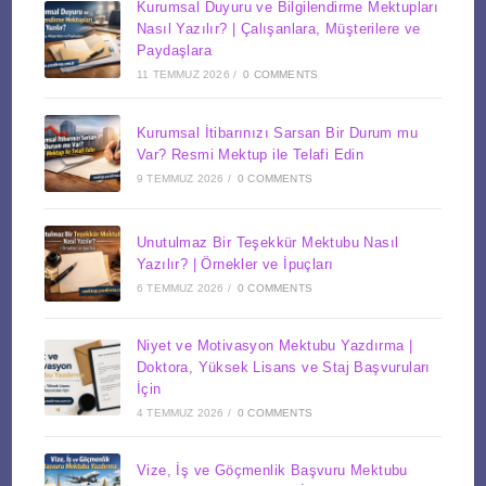
Kurumsal Duyuru ve Bilgilendirme Mektupları
Nasıl Yazılır? | Çalışanlara, Müşterilere ve
Paydaşlara
11 TEMMUZ 2026
/
0 COMMENTS
Kurumsal İtibarınızı Sarsan Bir Durum mu
Var? Resmi Mektup ile Telafi Edin
9 TEMMUZ 2026
/
0 COMMENTS
Unutulmaz Bir Teşekkür Mektubu Nasıl
Yazılır? | Örnekler ve İpuçları
6 TEMMUZ 2026
/
0 COMMENTS
Niyet ve Motivasyon Mektubu Yazdırma |
Doktora, Yüksek Lisans ve Staj Başvuruları
İçin
4 TEMMUZ 2026
/
0 COMMENTS
Vize, İş ve Göçmenlik Başvuru Mektubu