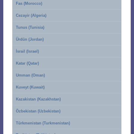
Fas (Morocco)
Cezayir (Algeria)
Tunus (Tunisia)
Ürdün (Jordan)
İsrail (Israel)
Katar (Qatar)
Umman (Oman)
Kuveyt (Kuwait)
Kazakistan (Kazakhstan)
Özbekistan (Uzbekistan)
Türkmenistan (Turkmenistan)