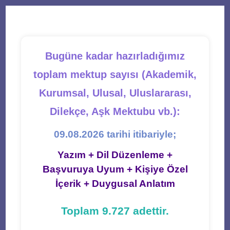
new
new
new
new
new
tab
tab
tab
tab
tab
Bugüne kadar hazırladığımız
toplam mektup sayısı (Akademik,
Kurumsal, Ulusal, Uluslararası,
Dilekçe, Aşk Mektubu vb.):
09.08.2026 tarihi itibariyle;
Yazım + Dil Düzenleme +
Başvuruya Uyum + Kişiye Özel
İçerik + Duygusal Anlatım
Toplam 9.727 adettir.