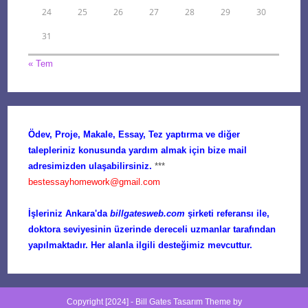
24
25
26
27
28
29
30
31
« Tem
Ödev, Proje, Makale, Essay, Tez yaptırma ve diğer
talepleriniz konusunda yardım almak için bize mail
adresimizden ulaşabilirsiniz.
***
bestessayhomework@gmail.com
İşleriniz Ankara'da
billgatesweb.com
şirketi referansı ile,
doktora seviyesinin üzerinde dereceli uzmanlar tarafından
yapılmaktadır. Her alanla ilgili desteğimiz mevcuttur.
Copyright [2024] -
Bill Gates Tasarım
Theme by