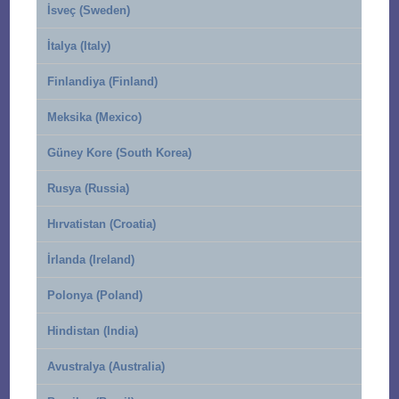
İsveç (Sweden)
İtalya (Italy)
Finlandiya (Finland)
Meksika (Mexico)
Güney Kore (South Korea)
Rusya (Russia)
Hırvatistan (Croatia)
İrlanda (Ireland)
Polonya (Poland)
Hindistan (India)
Avustralya (Australia)