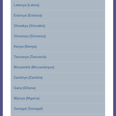
Letonya (Latvia)
Estonya (Estonia)
Slovakya (Slovakia)
Slovenya (Slovenia)
Kenya (Kenya)
Tanzanya (Tanzania)
Mozambik (Mozambique)
Zambiya (Zambia)
Gana (Ghana)
Nijerya (Nigeria)
Senegal (Senegal)