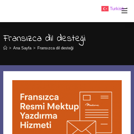
Skip
Turkish
▼
to
content
Fransızca dil desteği
>
Ana Sayfa
>
Fransızca dil desteği