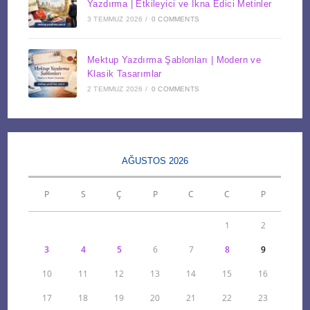
Yazdırma | Etkileyici ve İkna Edici Metinler
3 TEMMUZ 2026
/
0 COMMENTS
Mektup Yazdırma Şablonları | Modern ve
Klasik Tasarımlar
2 TEMMUZ 2026
/
0 COMMENTS
AĞUSTOS 2026
P
S
Ç
P
C
C
P
1
2
3
4
5
6
7
8
9
10
11
12
13
14
15
16
17
18
19
20
21
22
23