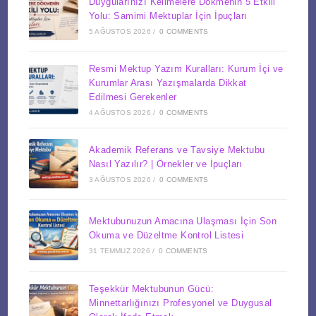
Duygularınızı Kelimelere Dökmenin 5 Etkili
Yolu: Samimi Mektuplar İçin İpuçları
5 AĞUSTOS 2026
/
0 COMMENTS
Resmi Mektup Yazım Kuralları: Kurum İçi ve
Kurumlar Arası Yazışmalarda Dikkat
Edilmesi Gerekenler
4 AĞUSTOS 2026
/
0 COMMENTS
Akademik Referans ve Tavsiye Mektubu
Nasıl Yazılır? | Örnekler ve İpuçları
3 AĞUSTOS 2026
/
0 COMMENTS
Mektubunuzun Amacına Ulaşması İçin Son
Okuma ve Düzeltme Kontrol Listesi
31 TEMMUZ 2026
/
0 COMMENTS
Teşekkür Mektubunun Gücü:
Minnettarlığınızı Profesyonel ve Duygusal