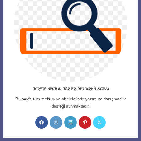
ÜCRETLI MEKTUP TÜRLERI YAZDIRMA SITESI
Bu sayfa tüm mektup ve alt türlerinde yazım ve danışmanlık
desteği sunmaktadır.
Opens
Opens
Opens
Opens
Opens
in
in
in
in
in
a
a
a
a
a