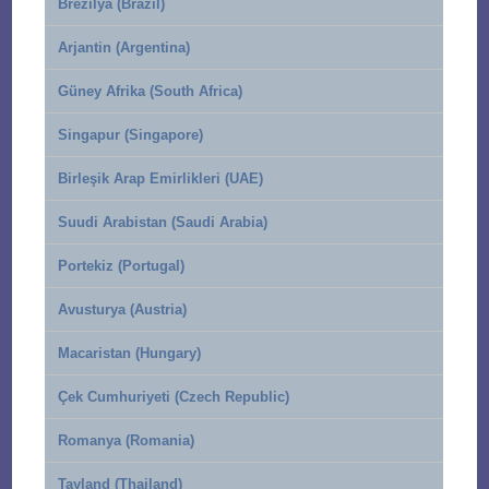
Brezilya (Brazil)
Arjantin (Argentina)
Güney Afrika (South Africa)
Singapur (Singapore)
Birleşik Arap Emirlikleri (UAE)
Suudi Arabistan (Saudi Arabia)
Portekiz (Portugal)
Avusturya (Austria)
Macaristan (Hungary)
Çek Cumhuriyeti (Czech Republic)
Romanya (Romania)
Tayland (Thailand)