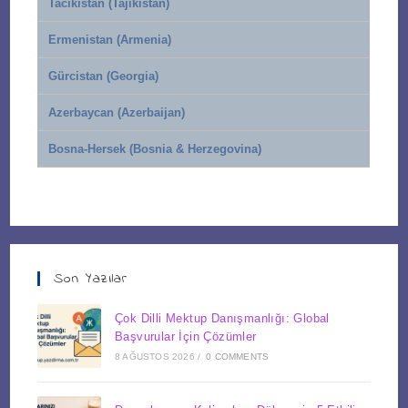
Tacikistan (Tajikistan)
Ermenistan (Armenia)
Gürcistan (Georgia)
Azerbaycan (Azerbaijan)
Bosna-Hersek (Bosnia & Herzegovina)
Son Yazılar
Çok Dilli Mektup Danışmanlığı: Global
Başvurular İçin Çözümler
8 AĞUSTOS 2026
/
0 COMMENTS