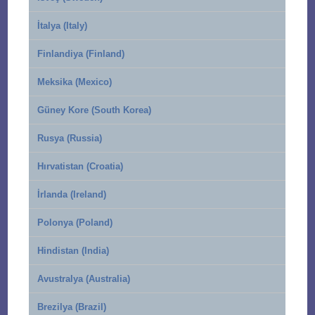
İtalya (Italy)
Finlandiya (Finland)
Meksika (Mexico)
Güney Kore (South Korea)
Rusya (Russia)
Hırvatistan (Croatia)
İrlanda (Ireland)
Polonya (Poland)
Hindistan (India)
Avustralya (Australia)
Brezilya (Brazil)