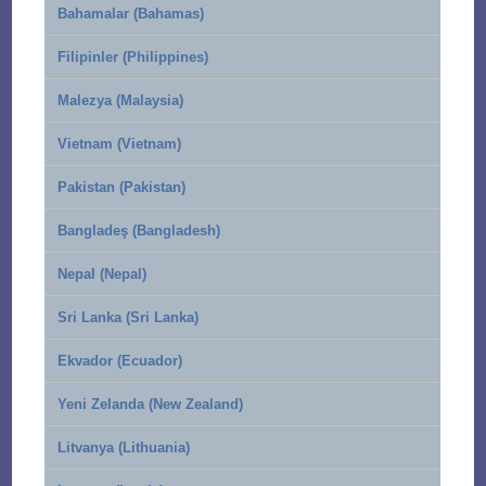
Bahamalar (Bahamas)
Filipinler (Philippines)
Malezya (Malaysia)
Vietnam (Vietnam)
Pakistan (Pakistan)
Bangladeş (Bangladesh)
Nepal (Nepal)
Sri Lanka (Sri Lanka)
Ekvador (Ecuador)
Yeni Zelanda (New Zealand)
Litvanya (Lithuania)