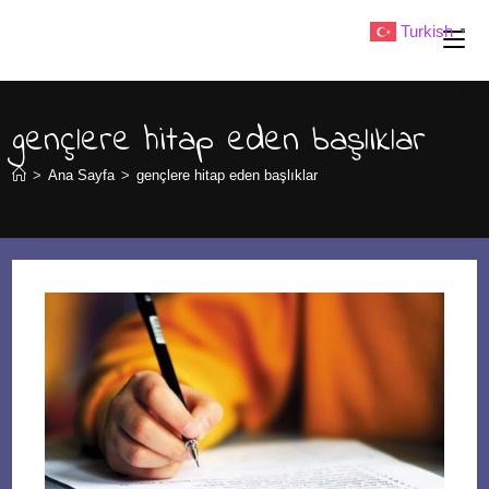
Skip
Turkish
▼
to
content
gençlere hitap eden başlıklar
>
Ana Sayfa
>
gençlere hitap eden başlıklar