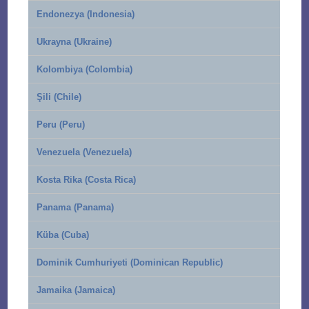
Endonezya (Indonesia)
Ukrayna (Ukraine)
Kolombiya (Colombia)
Şili (Chile)
Peru (Peru)
Venezuela (Venezuela)
Kosta Rika (Costa Rica)
Panama (Panama)
Küba (Cuba)
Dominik Cumhuriyeti (Dominican Republic)
Jamaika (Jamaica)