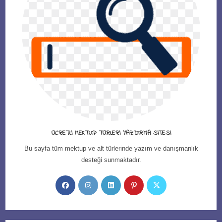
ÜCRETLI MEKTUP TÜRLERI YAZDIRMA SITESI
Bu sayfa tüm mektup ve alt türlerinde yazım ve danışmanlık
desteği sunmaktadır.
Opens
Opens
Opens
Opens
Opens
in
in
in
in
in
a
a
a
a
a
new
new
new
new
new