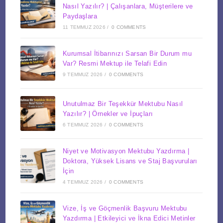
Nasıl Yazılır? | Çalışanlara, Müşterilere ve
Paydaşlara
11 TEMMUZ 2026
/
0 COMMENTS
Kurumsal İtibarınızı Sarsan Bir Durum mu
Var? Resmi Mektup ile Telafi Edin
9 TEMMUZ 2026
/
0 COMMENTS
Unutulmaz Bir Teşekkür Mektubu Nasıl
Yazılır? | Örnekler ve İpuçları
6 TEMMUZ 2026
/
0 COMMENTS
Niyet ve Motivasyon Mektubu Yazdırma |
Doktora, Yüksek Lisans ve Staj Başvuruları
İçin
4 TEMMUZ 2026
/
0 COMMENTS
Vize, İş ve Göçmenlik Başvuru Mektubu
Yazdırma | Etkileyici ve İkna Edici Metinler