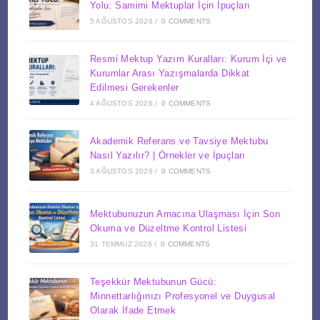
Yolu: Samimi Mektuplar İçin İpuçları
5 AĞUSTOS 2026
/
0 COMMENTS
Resmi Mektup Yazım Kuralları: Kurum İçi ve
Kurumlar Arası Yazışmalarda Dikkat
Edilmesi Gerekenler
4 AĞUSTOS 2026
/
0 COMMENTS
Akademik Referans ve Tavsiye Mektubu
Nasıl Yazılır? | Örnekler ve İpuçları
3 AĞUSTOS 2026
/
0 COMMENTS
Mektubunuzun Amacına Ulaşması İçin Son
Okuma ve Düzeltme Kontrol Listesi
31 TEMMUZ 2026
/
0 COMMENTS
Teşekkür Mektubunun Gücü:
Minnettarlığınızı Profesyonel ve Duygusal
Olarak İfade Etmek