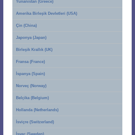
Yunanistan (Greece)
Amerika Birleşik Devletleri (USA)
Çin (China)
Japonya (Japan)
Birleşik Krallık (UK)
Fransa (France)
İspanya (Spain)
Norveç (Norway)
Belçika (Belgium)
Hollanda (Netherlands)
İsviçre (Switzerland)
İsveç (Sweden)