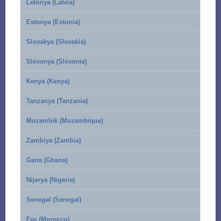
Letonya (Latvia)
Estonya (Estonia)
Slovakya (Slovakia)
Slovenya (Slovenia)
Kenya (Kenya)
Tanzanya (Tanzania)
Mozambik (Mozambique)
Zambiya (Zambia)
Gana (Ghana)
Nijerya (Nigeria)
Senegal (Senegal)
Fas (Morocco)