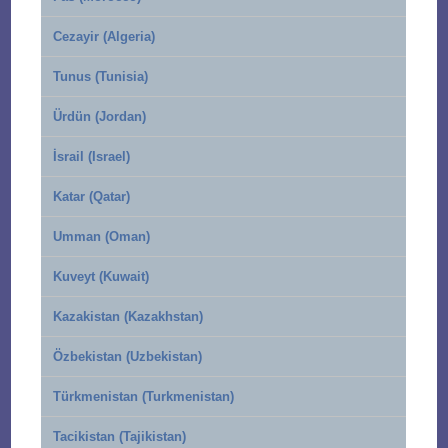
Cezayir (Algeria)
Tunus (Tunisia)
Ürdün (Jordan)
İsrail (Israel)
Katar (Qatar)
Umman (Oman)
Kuveyt (Kuwait)
Kazakistan (Kazakhstan)
Özbekistan (Uzbekistan)
Türkmenistan (Turkmenistan)
Tacikistan (Tajikistan)