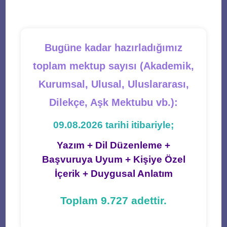
tab
tab
tab
tab
tab
Bugüne kadar hazırladığımız
toplam mektup sayısı (Akademik,
Kurumsal, Ulusal, Uluslararası,
Dilekçe, Aşk Mektubu vb.):
09.08.2026 tarihi itibariyle;
Yazım + Dil Düzenleme +
Başvuruya Uyum + Kişiye Özel
İçerik + Duygusal Anlatım
Toplam 9.727 adettir.