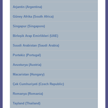
Arjantin (Argentina)
Güney Afrika (South Africa)
Singapur (Singapore)
Birleşik Arap Emirlikleri (UAE)
Suudi Arabistan (Saudi Arabia)
Portekiz (Portugal)
Avusturya (Austria)
Macaristan (Hungary)
Çek Cumhuriyeti (Czech Republic)
Romanya (Romania)
Tayland (Thailand)