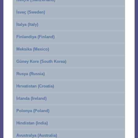
İsveç (Sweden)
İtalya (Italy)
Finlandiya (Finland)
Meksika (Mexico)
Güney Kore (South Korea)
Rusya (Russia)
Hırvatistan (Croatia)
İrlanda (Ireland)
Polonya (Poland)
Hindistan (India)
Avustralya (Australia)