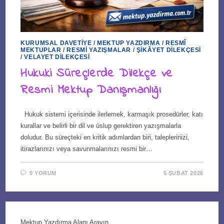
KURUMSAL DAVETIYE
/
MEKTUP YAZDIRMA
/
RESMÎ
MEKTUPLAR
/
RESMI YAZIŞMALAR
/
ŞIKÂYET DILEKÇESI
/
VELAYET DILEKÇESI
Hukuki Süreçlerde Dilekçe ve
Resmi Mektup Danışmanlığı
Hukuk sistemi içerisinde ilerlemek, karmaşık prosedürler, katı
kurallar ve belirli bir dil ve üslup gerektiren yazışmalarla
doludur. Bu süreçteki en kritik adımlardan biri, taleplerinizi,
itirazlarınızı veya savunmalarınızı resmi bir…
0 YORUM
5 ŞUBAT 2026
Mektup Yazdırma Alanı Arayın...