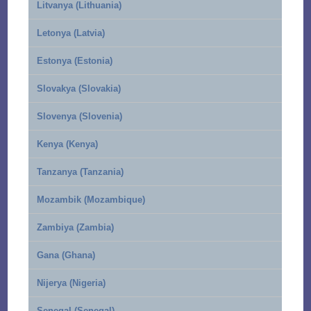
Litvanya (Lithuania)
Letonya (Latvia)
Estonya (Estonia)
Slovakya (Slovakia)
Slovenya (Slovenia)
Kenya (Kenya)
Tanzanya (Tanzania)
Mozambik (Mozambique)
Zambiya (Zambia)
Gana (Ghana)
Nijerya (Nigeria)
Senegal (Senegal)