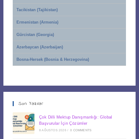
Tacikistan (Tajikistan)
Ermenistan (Armenia)
Gürcistan (Georgia)
Azerbaycan (Azerbaijan)
Bosna-Hersek (Bosnia & Herzegovina)
Son Yazılar
Çok Dilli Mektup Danışmanlığı: Global
Başvurular İçin Çözümler
8 AĞUSTOS 2026
/
0 COMMENTS