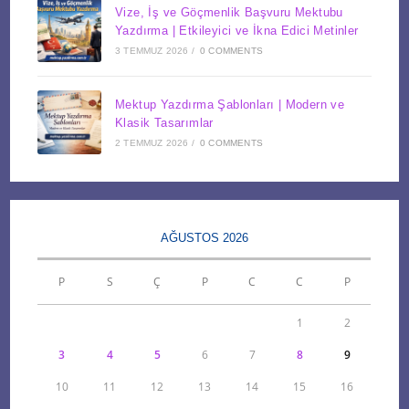
Vize, İş ve Göçmenlik Başvuru Mektubu
Yazdırma | Etkileyici ve İkna Edici Metinler
3 TEMMUZ 2026
/
0 COMMENTS
Mektup Yazdırma Şablonları | Modern ve
Klasik Tasarımlar
2 TEMMUZ 2026
/
0 COMMENTS
AĞUSTOS 2026
P
S
Ç
P
C
C
P
1
2
3
4
5
6
7
8
9
10
11
12
13
14
15
16