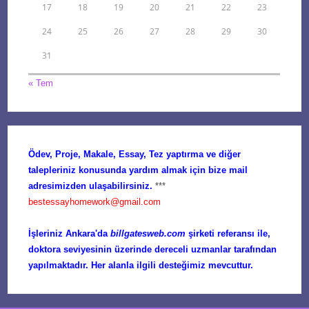
17
18
19
20
21
22
23
24
25
26
27
28
29
30
31
« Tem
Ödev, Proje, Makale, Essay, Tez yaptırma ve diğer
talepleriniz konusunda yardım almak için bize mail
adresimizden ulaşabilirsiniz.
***
bestessayhomework@gmail.com
İşleriniz Ankara'da
billgatesweb.com
şirketi referansı ile,
doktora seviyesinin üzerinde dereceli uzmanlar tarafından
yapılmaktadır. Her alanla ilgili desteğimiz mevcuttur.