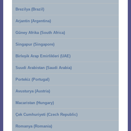
Brezilya (Brazil)
Arjantin (Argentina)
Güney Afrika (South Africa)
Singapur (Singapore)
Birleşik Arap Emirlikleri (UAE)
Suudi Arabistan (Saudi Arabia)
Portekiz (Portugal)
Avusturya (Austria)
Macaristan (Hungary)
Çek Cumhuriyeti (Czech Republic)
Romanya (Romania)