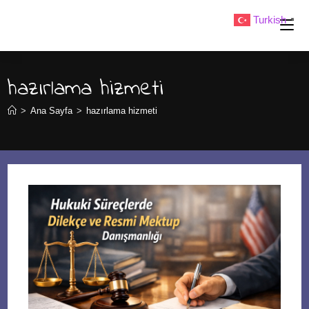
Skip
Turkish
▼
to
content
hazırlama hizmeti
>
Ana Sayfa
>
hazırlama hizmeti