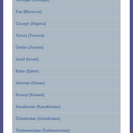
Fas (Morocco)
Cezayir (Algeria)
Tunus (Tunisia)
Ürdün (Jordan)
İsrail (Israel)
Katar (Qatar)
Umman (Oman)
Kuveyt (Kuwait)
Kazakistan (Kazakhstan)
Özbekistan (Uzbekistan)
Türkmenistan (Turkmenistan)