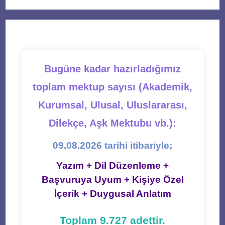
a
a
a
a
a
new
new
new
new
new
tab
tab
tab
tab
tab
Bugüne kadar hazırladığımız
toplam mektup sayısı (Akademik,
Kurumsal, Ulusal, Uluslararası,
Dilekçe, Aşk Mektubu vb.):
09.08.2026 tarihi itibariyle;
Yazım + Dil Düzenleme +
Başvuruya Uyum + Kişiye Özel
İçerik + Duygusal Anlatım
Toplam 9.727 adettir.