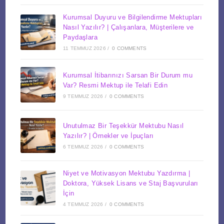
Kurumsal Duyuru ve Bilgilendirme Mektupları
Nasıl Yazılır? | Çalışanlara, Müşterilere ve
Paydaşlara
11 TEMMUZ 2026
/
0 COMMENTS
Kurumsal İtibarınızı Sarsan Bir Durum mu
Var? Resmi Mektup ile Telafi Edin
9 TEMMUZ 2026
/
0 COMMENTS
Unutulmaz Bir Teşekkür Mektubu Nasıl
Yazılır? | Örnekler ve İpuçları
6 TEMMUZ 2026
/
0 COMMENTS
Niyet ve Motivasyon Mektubu Yazdırma |
Doktora, Yüksek Lisans ve Staj Başvuruları
İçin
4 TEMMUZ 2026
/
0 COMMENTS