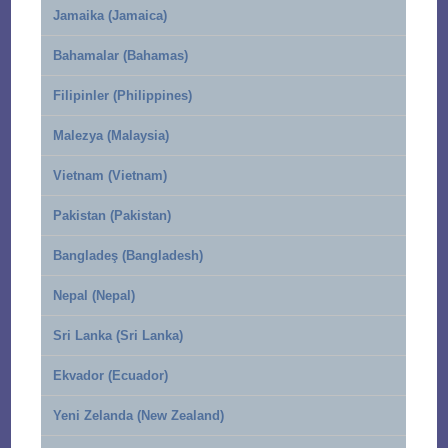
Jamaika (Jamaica)
Bahamalar (Bahamas)
Filipinler (Philippines)
Malezya (Malaysia)
Vietnam (Vietnam)
Pakistan (Pakistan)
Bangladeş (Bangladesh)
Nepal (Nepal)
Sri Lanka (Sri Lanka)
Ekvador (Ecuador)
Yeni Zelanda (New Zealand)