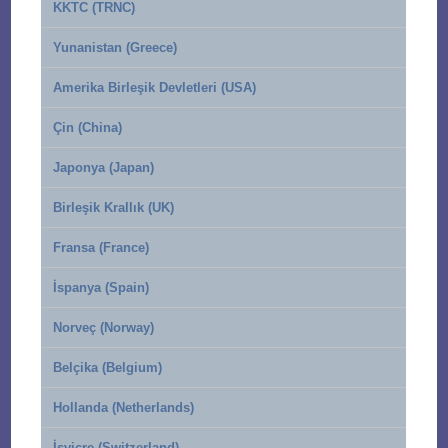
KKTC (TRNC)
Yunanistan (Greece)
Amerika Birleşik Devletleri (USA)
Çin (China)
Japonya (Japan)
Birleşik Krallık (UK)
Fransa (France)
İspanya (Spain)
Norveç (Norway)
Belçika (Belgium)
Hollanda (Netherlands)
İsviçre (Switzerland)