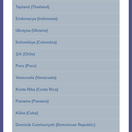
Tayland (Thailand)
Endonezya (Indonesia)
Ukrayna (Ukraine)
Kolombiya (Colombia)
Şili (Chile)
Peru (Peru)
Venezuela (Venezuela)
Kosta Rika (Costa Rica)
Panama (Panama)
Küba (Cuba)
Dominik Cumhuriyeti (Dominican Republic)