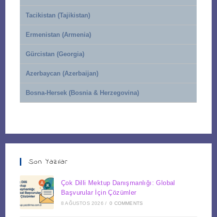
Tacikistan (Tajikistan)
Ermenistan (Armenia)
Gürcistan (Georgia)
Azerbaycan (Azerbaijan)
Bosna-Hersek (Bosnia & Herzegovina)
Son Yazılar
Çok Dilli Mektup Danışmanlığı: Global
Başvurular İçin Çözümler
8 AĞUSTOS 2026
/
0 COMMENTS