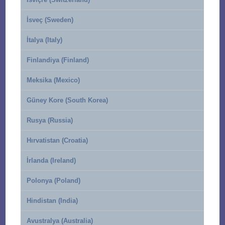
İsveç (Sweden)
İtalya (Italy)
Finlandiya (Finland)
Meksika (Mexico)
Güney Kore (South Korea)
Rusya (Russia)
Hırvatistan (Croatia)
İrlanda (Ireland)
Polonya (Poland)
Hindistan (India)
Avustralya (Australia)