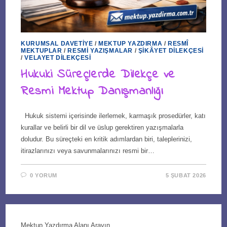
KURUMSAL DAVETIYE
/
MEKTUP YAZDIRMA
/
RESMÎ
MEKTUPLAR
/
RESMI YAZIŞMALAR
/
ŞIKÂYET DILEKÇESI
/
VELAYET DILEKÇESI
Hukuki Süreçlerde Dilekçe ve
Resmi Mektup Danışmanlığı
Hukuk sistemi içerisinde ilerlemek, karmaşık prosedürler, katı
kurallar ve belirli bir dil ve üslup gerektiren yazışmalarla
doludur. Bu süreçteki en kritik adımlardan biri, taleplerinizi,
itirazlarınızı veya savunmalarınızı resmi bir…
0 YORUM
5 ŞUBAT 2026
Mektup Yazdırma Alanı Arayın...