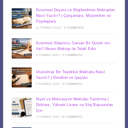
Kurumsal Duyuru ve Bilgilendirme Mektupları
Nasıl Yazılır? | Çalışanlara, Müşterilere ve
Paydaşlara
11 TEMMUZ 2026
/
0 COMMENTS
Kurumsal İtibarınızı Sarsan Bir Durum mu
Var? Resmi Mektup ile Telafi Edin
9 TEMMUZ 2026
/
0 COMMENTS
Unutulmaz Bir Teşekkür Mektubu Nasıl
Yazılır? | Örnekler ve İpuçları
6 TEMMUZ 2026
/
0 COMMENTS
Niyet ve Motivasyon Mektubu Yazdırma |
Doktora, Yüksek Lisans ve Staj Başvuruları
İçin
4 TEMMUZ 2026
/
0 COMMENTS