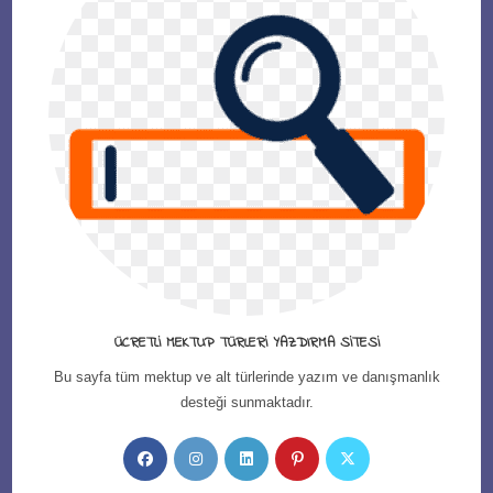
ÜCRETLI MEKTUP TÜRLERI YAZDIRMA SITESI
Bu sayfa tüm mektup ve alt türlerinde yazım ve danışmanlık
desteği sunmaktadır.
Opens
Opens
Opens
Opens
Opens
in
in
in
in
in