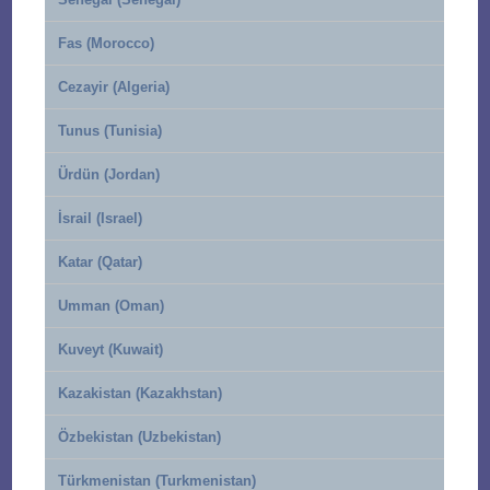
Fas (Morocco)
Cezayir (Algeria)
Tunus (Tunisia)
Ürdün (Jordan)
İsrail (Israel)
Katar (Qatar)
Umman (Oman)
Kuveyt (Kuwait)
Kazakistan (Kazakhstan)
Özbekistan (Uzbekistan)
Türkmenistan (Turkmenistan)