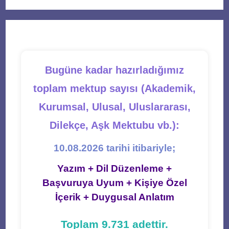
a
a
a
a
a
new
new
new
new
new
tab
tab
tab
tab
tab
Bugüne kadar hazırladığımız
toplam mektup sayısı (Akademik,
Kurumsal, Ulusal, Uluslararası,
Dilekçe, Aşk Mektubu vb.):
10.08.2026 tarihi itibariyle;
Yazım + Dil Düzenleme +
Başvuruya Uyum + Kişiye Özel
İçerik + Duygusal Anlatım
Toplam 9.731 adettir.