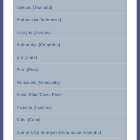
Tayland (Thailand)
Endonezya (Indonesia)
Ukrayna (Ukraine)
Kolombiya (Colombia)
Şili (Chile)
Peru (Peru)
Venezuela (Venezuela)
Kosta Rika (Costa Rica)
Panama (Panama)
Küba (Cuba)
Dominik Cumhuriyeti (Dominican Republic)