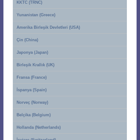
KKTC (TRNC)
Yunanistan (Greece)
Amerika Birleşik Devletleri (USA)
Çin (China)
Japonya (Japan)
Birleşik Krallık (UK)
Fransa (France)
İspanya (Spain)
Norveç (Norway)
Belçika (Belgium)
Hollanda (Netherlands)
İsviçre (Switzerland)