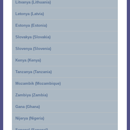
Litvanya (Lithuania)
Letonya (Latvia)
Estonya (Estonia)
Slovakya (Slovakia)
Slovenya (Slovenia)
Kenya (Kenya)
Tanzanya (Tanzania)
Mozambik (Mozambique)
Zambiya (Zambia)
Gana (Ghana)
Nijerya (Nigeria)
Senegal (Senegal)