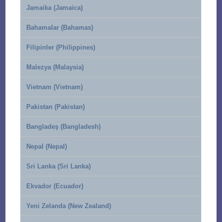
Jamaika (Jamaica)
Bahamalar (Bahamas)
Filipinler (Philippines)
Malezya (Malaysia)
Vietnam (Vietnam)
Pakistan (Pakistan)
Bangladeş (Bangladesh)
Nepal (Nepal)
Sri Lanka (Sri Lanka)
Ekvador (Ecuador)
Yeni Zelanda (New Zealand)