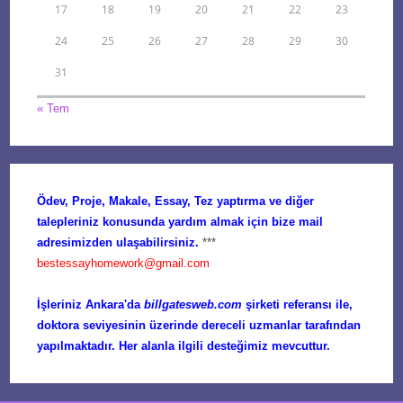
17
18
19
20
21
22
23
24
25
26
27
28
29
30
31
« Tem
Ödev, Proje, Makale, Essay, Tez yaptırma ve diğer
talepleriniz konusunda yardım almak için bize mail
adresimizden ulaşabilirsiniz.
***
bestessayhomework@gmail.com
İşleriniz Ankara'da
billgatesweb.com
şirketi referansı ile,
doktora seviyesinin üzerinde dereceli uzmanlar tarafından
yapılmaktadır. Her alanla ilgili desteğimiz mevcuttur.