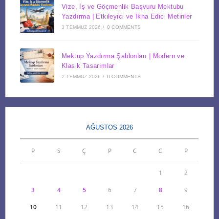
Vize, İş ve Göçmenlik Başvuru Mektubu
Yazdırma | Etkileyici ve İkna Edici Metinler
3 TEMMUZ 2026
/
0 COMMENTS
Mektup Yazdırma Şablonları | Modern ve
Klasik Tasarımlar
2 TEMMUZ 2026
/
0 COMMENTS
AĞUSTOS 2026
P
S
Ç
P
C
C
P
1
2
3
4
5
6
7
8
9
10
11
12
13
14
15
16