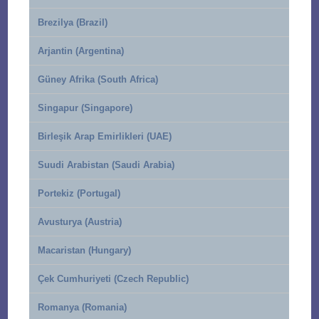
Brezilya (Brazil)
Arjantin (Argentina)
Güney Afrika (South Africa)
Singapur (Singapore)
Birleşik Arap Emirlikleri (UAE)
Suudi Arabistan (Saudi Arabia)
Portekiz (Portugal)
Avusturya (Austria)
Macaristan (Hungary)
Çek Cumhuriyeti (Czech Republic)
Romanya (Romania)