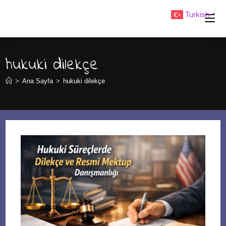
Skip
Turkish
▼
to
content
hukuki dilekçe
>
Ana Sayfa
>
hukuki dilekçe