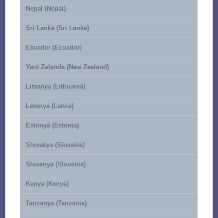
Nepal (Nepal)
Sri Lanka (Sri Lanka)
Ekvador (Ecuador)
Yeni Zelanda (New Zealand)
Litvanya (Lithuania)
Letonya (Latvia)
Estonya (Estonia)
Slovakya (Slovakia)
Slovenya (Slovenia)
Kenya (Kenya)
Tanzanya (Tanzania)