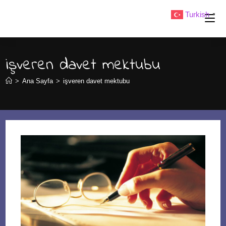
Skip
Turkish
▼
to
content
işveren davet mektubu
>
Ana Sayfa
>
işveren davet mektubu