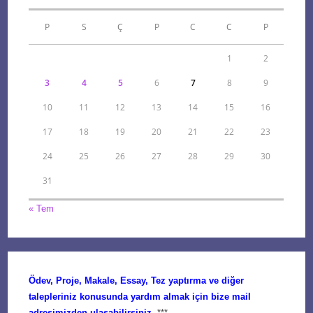
P
S
Ç
P
C
C
P
1
2
3
4
5
6
7
8
9
10
11
12
13
14
15
16
17
18
19
20
21
22
23
24
25
26
27
28
29
30
31
« Tem
Ödev, Proje, Makale, Essay, Tez yaptırma ve diğer
talepleriniz konusunda yardım almak için bize mail
adresimizden ulaşabilirsiniz.
***