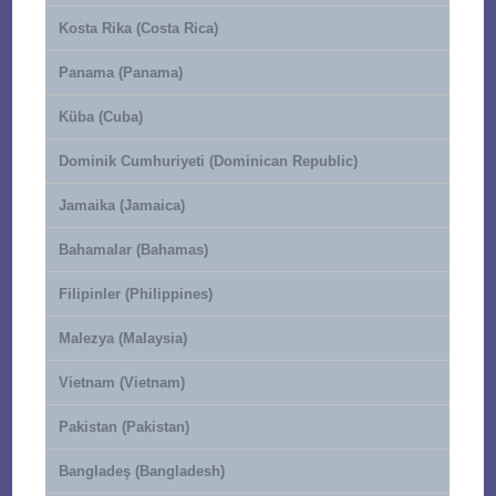
Kosta Rika (Costa Rica)
Panama (Panama)
Küba (Cuba)
Dominik Cumhuriyeti (Dominican Republic)
Jamaika (Jamaica)
Bahamalar (Bahamas)
Filipinler (Philippines)
Malezya (Malaysia)
Vietnam (Vietnam)
Pakistan (Pakistan)
Bangladeş (Bangladesh)