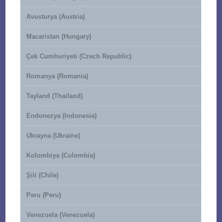
Avusturya (Austria)
Macaristan (Hungary)
Çek Cumhuriyeti (Czech Republic)
Romanya (Romania)
Tayland (Thailand)
Endonezya (Indonesia)
Ukrayna (Ukraine)
Kolombiya (Colombia)
Şili (Chile)
Peru (Peru)
Venezuela (Venezuela)