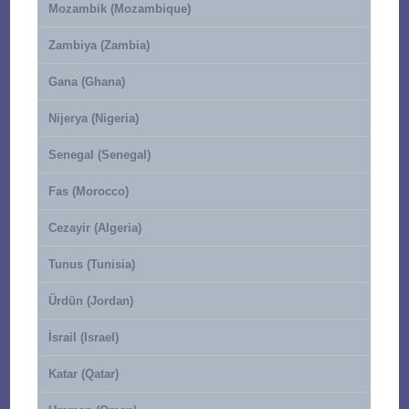
Mozambik (Mozambique)
Zambiya (Zambia)
Gana (Ghana)
Nijerya (Nigeria)
Senegal (Senegal)
Fas (Morocco)
Cezayir (Algeria)
Tunus (Tunisia)
Ürdün (Jordan)
İsrail (Israel)
Katar (Qatar)