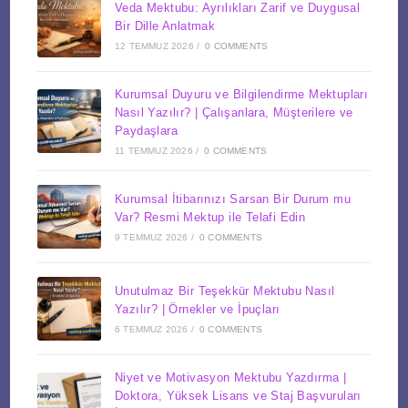
Veda Mektubu: Ayrılıkları Zarif ve Duygusal
Bir Dille Anlatmak
12 TEMMUZ 2026
/
0 COMMENTS
Kurumsal Duyuru ve Bilgilendirme Mektupları
Nasıl Yazılır? | Çalışanlara, Müşterilere ve
Paydaşlara
11 TEMMUZ 2026
/
0 COMMENTS
Kurumsal İtibarınızı Sarsan Bir Durum mu
Var? Resmi Mektup ile Telafi Edin
9 TEMMUZ 2026
/
0 COMMENTS
Unutulmaz Bir Teşekkür Mektubu Nasıl
Yazılır? | Örnekler ve İpuçları
6 TEMMUZ 2026
/
0 COMMENTS
Niyet ve Motivasyon Mektubu Yazdırma |
Doktora, Yüksek Lisans ve Staj Başvuruları