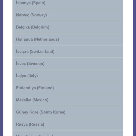
İspanya (Spain)
Norveç (Norway)
Belçika (Belgium)
Hollanda (Netherlands)
İsviçre (Switzerland)
İsveç (Sweden)
İtalya (Italy)
Finlandiya (Finland)
Meksika (Mexico)
Güney Kore (South Korea)
Rusya (Russia)