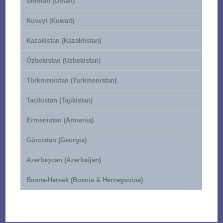
Umman (Oman)
Kuveyt (Kuwait)
Kazakistan (Kazakhstan)
Özbekistan (Uzbekistan)
Türkmenistan (Turkmenistan)
Tacikistan (Tajikistan)
Ermenistan (Armenia)
Gürcistan (Georgia)
Azerbaycan (Azerbaijan)
Bosna-Hersek (Bosnia & Herzegovina)