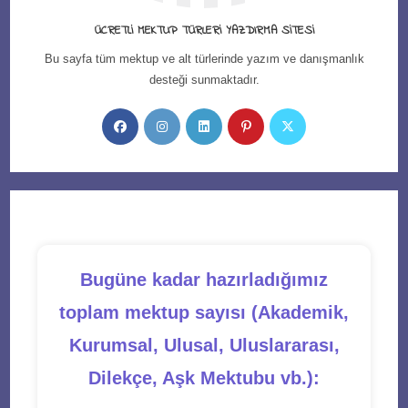
ÜCRETLI MEKTUP TÜRLERI YAZDIRMA SITESI
Bu sayfa tüm mektup ve alt türlerinde yazım ve danışmanlık
desteği sunmaktadır.
Opens
Opens
Opens
Opens
Opens
in
in
in
in
in
a
a
a
a
a
new
new
new
new
new
tab
tab
tab
tab
tab
Bugüne kadar hazırladığımız
toplam mektup sayısı (Akademik,
Kurumsal, Ulusal, Uluslararası,
Dilekçe, Aşk Mektubu vb.):