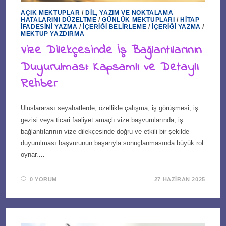
AÇIK MEKTUPLAR
/
DIL, YAZIM VE NOKTALAMA
HATALARINI DÜZELTME
/
GÜNLÜK MEKTUPLARI
/
HITAP
İFADESINI YAZMA
/
İÇERIĞI BELIRLEME
/
İÇERIĞI YAZMA
/
MEKTUP YAZDIRMA
Vize Dilekçesinde İş Bağlantılarının
Duyurulması: Kapsamlı ve Detaylı
Rehber
Uluslararası seyahatlerde, özellikle çalışma, iş görüşmesi, iş
gezisi veya ticari faaliyet amaçlı vize başvurularında, iş
bağlantılarının vize dilekçesinde doğru ve etkili bir şekilde
duyurulması başvurunun başarıyla sonuçlanmasında büyük rol
oynar.…
0 YORUM
27 HAZIRAN 2025