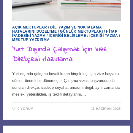
AÇIK MEKTUPLAR
/
DIL, YAZIM VE NOKTALAMA
HATALARINI DÜZELTME
/
GÜNLÜK MEKTUPLARI
/
HITAP
İFADESINI YAZMA
/
İÇERIĞI BELIRLEME
/
İÇERIĞI YAZMA
/
MEKTUP YAZDIRMA
Yurt Dışında Çalışmak İçin Vize
Dilekçesi Hazırlama
Yurt dışında çalışma hayali kuran birçok kişi için vize başvuru
süreci, önemli bir dönemeçtir. Çalışma vizesi başvurusunda
sunulan dilekçe, sadece seyahat amacını değil, aynı zamanda
mesleki yeterlilikleri, iş teklifi detaylarını,…
0 YORUM
11 HAZIRAN 2025