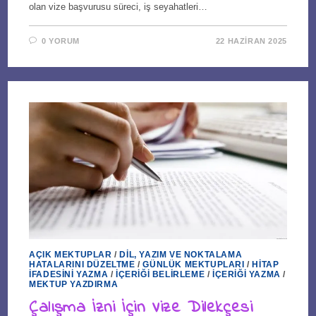
olan vize başvurusu süreci, iş seyahatleri…
0 YORUM
22 HAZIRAN 2025
AÇIK MEKTUPLAR
/
DIL, YAZIM VE NOKTALAMA
HATALARINI DÜZELTME
/
GÜNLÜK MEKTUPLARI
/
HITAP
İFADESINI YAZMA
/
İÇERIĞI BELIRLEME
/
İÇERIĞI YAZMA
/
MEKTUP YAZDIRMA
Çalışma İzni İçin Vize Dilekçesi