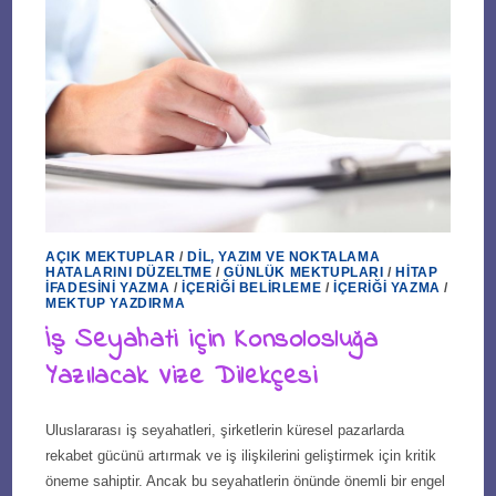
AÇIK MEKTUPLAR
/
DIL, YAZIM VE NOKTALAMA
HATALARINI DÜZELTME
/
GÜNLÜK MEKTUPLARI
/
HITAP
İFADESINI YAZMA
/
İÇERIĞI BELIRLEME
/
İÇERIĞI YAZMA
/
MEKTUP YAZDIRMA
İş Seyahati için Konsolosluğa
Yazılacak Vize Dilekçesi
Uluslararası iş seyahatleri, şirketlerin küresel pazarlarda
rekabet gücünü artırmak ve iş ilişkilerini geliştirmek için kritik
öneme sahiptir. Ancak bu seyahatlerin önünde önemli bir engel