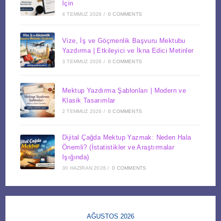
İçin
4 TEMMUZ 2026
/
0 COMMENTS
Vize, İş ve Göçmenlik Başvuru Mektubu
Yazdırma | Etkileyici ve İkna Edici Metinler
3 TEMMUZ 2026
/
0 COMMENTS
Mektup Yazdırma Şablonları | Modern ve
Klasik Tasarımlar
2 TEMMUZ 2026
/
0 COMMENTS
Dijital Çağda Mektup Yazmak: Neden Hala
Önemli? (İstatistikler ve Araştırmalar
Işığında)
30 HAZIRAN 2026
/
0 COMMENTS
AĞUSTOS 2026