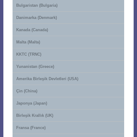
Bulgaristan (Bulgaria)
Danimarka (Denmark)
Kanada (Canada)
Malta (Malta)
KKTC (TRNC)
Yunanistan (Greece)
Amerika Birleşik Devletleri (USA)
Çin (China)
Japonya (Japan)
Birleşik Krallık (UK)
Fransa (France)