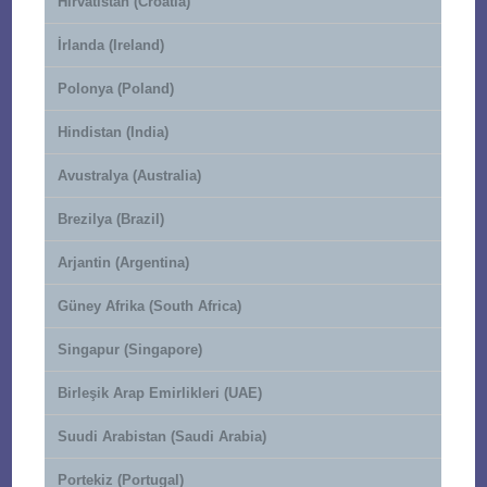
Hırvatistan (Croatia)
İrlanda (Ireland)
Polonya (Poland)
Hindistan (India)
Avustralya (Australia)
Brezilya (Brazil)
Arjantin (Argentina)
Güney Afrika (South Africa)
Singapur (Singapore)
Birleşik Arap Emirlikleri (UAE)
Suudi Arabistan (Saudi Arabia)
Portekiz (Portugal)