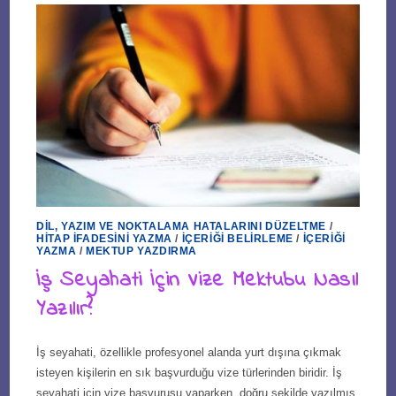
DIL, YAZIM VE NOKTALAMA HATALARINI DÜZELTME
/
HITAP İFADESINI YAZMA
/
İÇERIĞI BELIRLEME
/
İÇERIĞI
YAZMA
/
MEKTUP YAZDIRMA
İş Seyahati İçin Vize Mektubu Nasıl
Yazılır?
İş seyahati, özellikle profesyonel alanda yurt dışına çıkmak
isteyen kişilerin en sık başvurduğu vize türlerinden biridir. İş
seyahati için vize başvurusu yaparken, doğru şekilde yazılmış