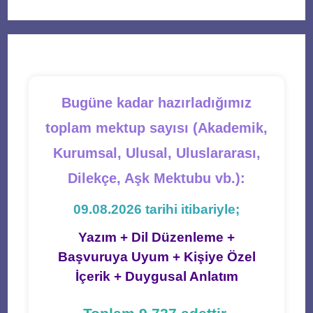
a
a
a
a
a
new
new
new
new
new
tab
tab
tab
tab
tab
Bugüne kadar hazırladığımız
toplam mektup sayısı (Akademik,
Kurumsal, Ulusal, Uluslararası,
Dilekçe, Aşk Mektubu vb.):
09.08.2026 tarihi itibariyle;
Yazım + Dil Düzenleme +
Başvuruya Uyum + Kişiye Özel
İçerik + Duygusal Anlatım