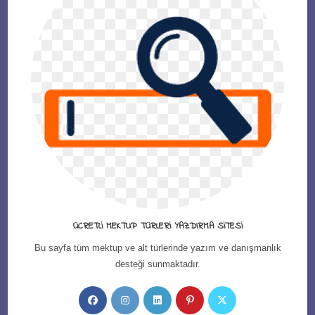
ÜCRETLI MEKTUP TÜRLERI YAZDIRMA SITESI
Bu sayfa tüm mektup ve alt türlerinde yazım ve danışmanlık
desteği sunmaktadır.
Opens
Opens
Opens
Opens
Opens
in
in
in
in
in