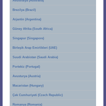
Avustralya (Australia)
Brezilya (Brazil)
Arjantin (Argentina)
Güney Afrika (South Africa)
Singapur (Singapore)
Birleşik Arap Emirlikleri (UAE)
Suudi Arabistan (Saudi Arabia)
Portekiz (Portugal)
Avusturya (Austria)
Macaristan (Hungary)
Çek Cumhuriyeti (Czech Republic)
Romanya (Romania)