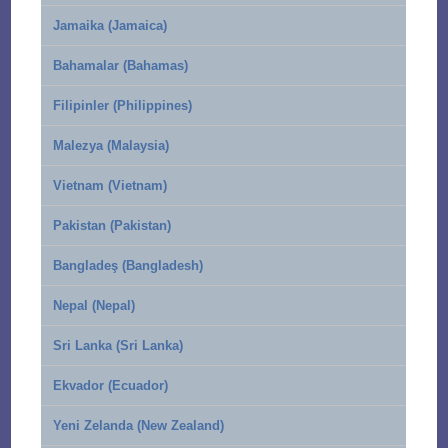
Jamaika (Jamaica)
Bahamalar (Bahamas)
Filipinler (Philippines)
Malezya (Malaysia)
Vietnam (Vietnam)
Pakistan (Pakistan)
Bangladeş (Bangladesh)
Nepal (Nepal)
Sri Lanka (Sri Lanka)
Ekvador (Ecuador)
Yeni Zelanda (New Zealand)