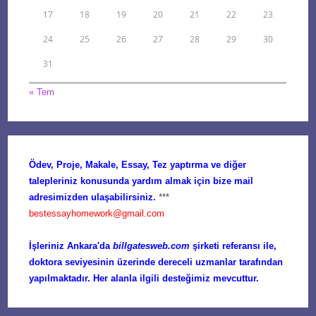
17
18
19
20
21
22
23
24
25
26
27
28
29
30
31
« Tem
Ödev, Proje, Makale, Essay, Tez yaptırma ve diğer
talepleriniz konusunda yardım almak için bize mail
adresimizden ulaşabilirsiniz.
***
bestessayhomework@gmail.com
İşleriniz Ankara'da
billgatesweb.com
şirketi referansı ile,
doktora seviyesinin üzerinde dereceli uzmanlar tarafından
yapılmaktadır. Her alanla ilgili desteğimiz mevcuttur.