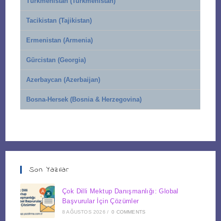
Türkmenistan (Turkmenistan)
Tacikistan (Tajikistan)
Ermenistan (Armenia)
Gürcistan (Georgia)
Azerbaycan (Azerbaijan)
Bosna-Hersek (Bosnia & Herzegovina)
Son Yazılar
Çok Dilli Mektup Danışmanlığı: Global
Başvurular İçin Çözümler
8 AĞUSTOS 2026
/
0 COMMENTS