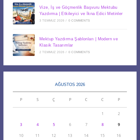
Vize, İş ve Göçmenlik Başvuru Mektubu
Yazdırma | Etkileyici ve İkna Edici Metinler
3 TEMMUZ 2026
/
0 COMMENTS
Mektup Yazdırma Şablonları | Modern ve
Klasik Tasarımlar
2 TEMMUZ 2026
/
0 COMMENTS
AĞUSTOS 2026
P
S
Ç
P
C
C
P
1
2
3
4
5
6
7
8
9
10
11
12
13
14
15
16