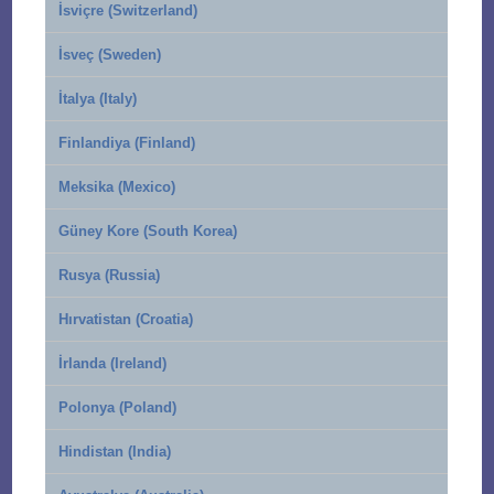
İsviçre (Switzerland)
İsveç (Sweden)
İtalya (Italy)
Finlandiya (Finland)
Meksika (Mexico)
Güney Kore (South Korea)
Rusya (Russia)
Hırvatistan (Croatia)
İrlanda (Ireland)
Polonya (Poland)
Hindistan (India)