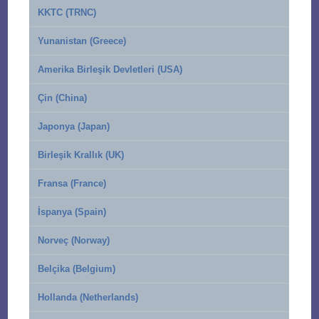
KKTC (TRNC)
Yunanistan (Greece)
Amerika Birleşik Devletleri (USA)
Çin (China)
Japonya (Japan)
Birleşik Krallık (UK)
Fransa (France)
İspanya (Spain)
Norveç (Norway)
Belçika (Belgium)
Hollanda (Netherlands)