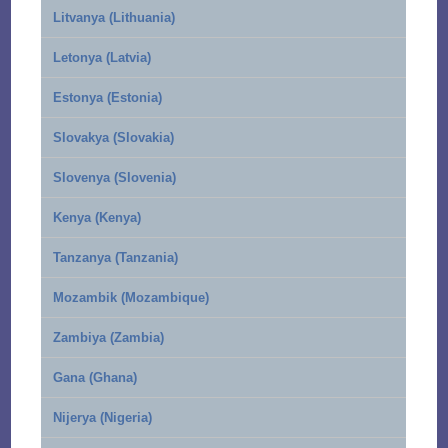
Litvanya (Lithuania)
Letonya (Latvia)
Estonya (Estonia)
Slovakya (Slovakia)
Slovenya (Slovenia)
Kenya (Kenya)
Tanzanya (Tanzania)
Mozambik (Mozambique)
Zambiya (Zambia)
Gana (Ghana)
Nijerya (Nigeria)