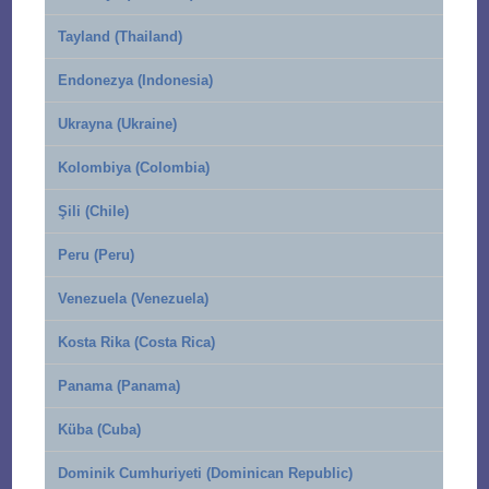
Tayland (Thailand)
Endonezya (Indonesia)
Ukrayna (Ukraine)
Kolombiya (Colombia)
Şili (Chile)
Peru (Peru)
Venezuela (Venezuela)
Kosta Rika (Costa Rica)
Panama (Panama)
Küba (Cuba)
Dominik Cumhuriyeti (Dominican Republic)