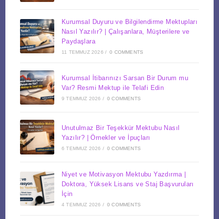
Kurumsal Duyuru ve Bilgilendirme Mektupları
Nasıl Yazılır? | Çalışanlara, Müşterilere ve
Paydaşlara
11 TEMMUZ 2026
/
0 COMMENTS
Kurumsal İtibarınızı Sarsan Bir Durum mu
Var? Resmi Mektup ile Telafi Edin
9 TEMMUZ 2026
/
0 COMMENTS
Unutulmaz Bir Teşekkür Mektubu Nasıl
Yazılır? | Örnekler ve İpuçları
6 TEMMUZ 2026
/
0 COMMENTS
Niyet ve Motivasyon Mektubu Yazdırma |
Doktora, Yüksek Lisans ve Staj Başvuruları
İçin
4 TEMMUZ 2026
/
0 COMMENTS