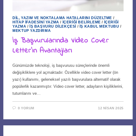
DIL, YAZIM VE NOKTALAMA HATALARINI DÜZELTME
/
HITAP İFADESINI YAZMA
/
İÇERIĞI BELIRLEME
/
İÇERIĞI
YAZMA
/
İŞ BAŞVURU DILEKÇESI
/
İŞ KABUL MEKTUBU
/
MEKTUP YAZDIRMA
İş Başvurularında Video Cover
Letter’ın Avantajları
Günümüzde teknoloji, iş başvurusu süreçlerinde önemli
değişikliklere yol açmaktadır. Özellikle video cover letter (ön
yazı) kullanımı, geleneksel yazılı başvurulara alternatif olarak
popülerlik kazanmıştır. Video cover letter, adayların kişiliklerini,
tutumlarını ve…
0 YORUM
12 NISAN 2025