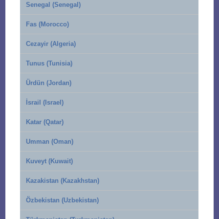
Senegal (Senegal)
Fas (Morocco)
Cezayir (Algeria)
Tunus (Tunisia)
Ürdün (Jordan)
İsrail (Israel)
Katar (Qatar)
Umman (Oman)
Kuveyt (Kuwait)
Kazakistan (Kazakhstan)
Özbekistan (Uzbekistan)