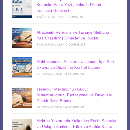
Kurumlar Arası Yazışmalarda Dikkat
Edilmesi Gerekenler
4 AĞUSTOS 2026
/
0 COMMENTS
Akademik Referans ve Tavsiye Mektubu
Nasıl Yazılır? | Örnekler ve İpuçları
3 AĞUSTOS 2026
/
0 COMMENTS
Mektubunuzun Amacına Ulaşması İçin Son
Okuma ve Düzeltme Kontrol Listesi
31 TEMMUZ 2026
/
0 COMMENTS
Teşekkür Mektubunun Gücü:
Minnettarlığınızı Profesyonel ve Duygusal
Olarak İfade Etmek
29 TEMMUZ 2026
/
0 COMMENTS
Mektup Yazımında Kullanılan Edebi Sanatlar
ve Üslup Teknikleri: Etkili ve Akılda Kalıcı