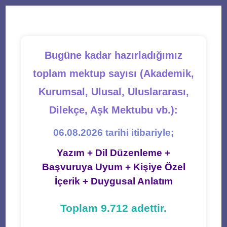
new
new
new
new
new
tab
tab
tab
tab
tab
Bugüne kadar hazırladığımız
toplam mektup sayısı (Akademik,
Kurumsal, Ulusal, Uluslararası,
Dilekçe, Aşk Mektubu vb.):
06.08.2026 tarihi itibariyle;
Yazım + Dil Düzenleme +
Başvuruya Uyum + Kişiye Özel
İçerik + Duygusal Anlatım
Toplam 9.712 adettir.