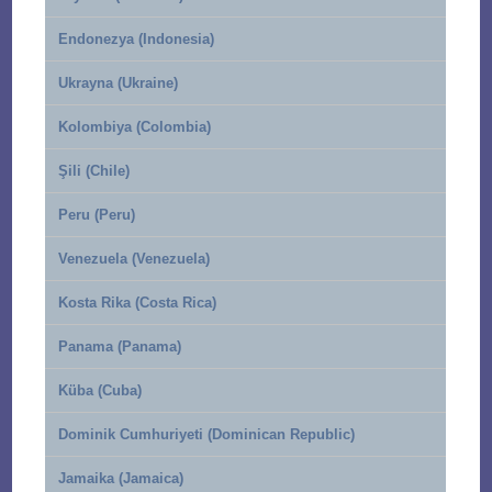
Endonezya (Indonesia)
Ukrayna (Ukraine)
Kolombiya (Colombia)
Şili (Chile)
Peru (Peru)
Venezuela (Venezuela)
Kosta Rika (Costa Rica)
Panama (Panama)
Küba (Cuba)
Dominik Cumhuriyeti (Dominican Republic)
Jamaika (Jamaica)