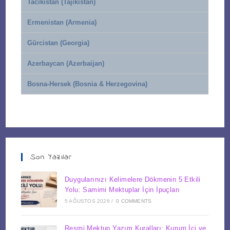
Tacikistan (Tajikistan)
Ermenistan (Armenia)
Gürcistan (Georgia)
Azerbaycan (Azerbaijan)
Bosna-Hersek (Bosnia & Herzegovina)
Son Yazılar
Duygularınızı Kelimelere Dökmenin 5 Etkili
Yolu: Samimi Mektuplar İçin İpuçları
5 AĞUSTOS 2026
/
0 COMMENTS
Resmi Mektup Yazım Kuralları: Kurum İçi ve