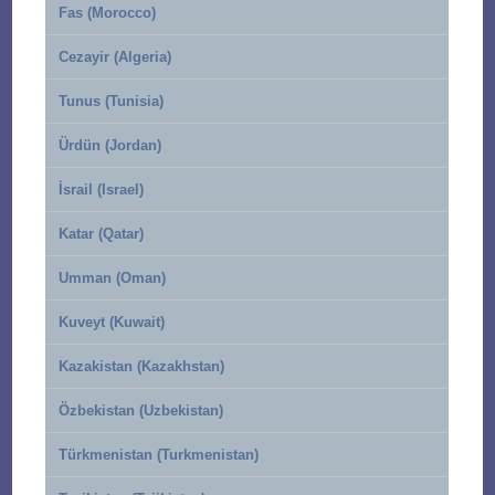
Fas (Morocco)
Cezayir (Algeria)
Tunus (Tunisia)
Ürdün (Jordan)
İsrail (Israel)
Katar (Qatar)
Umman (Oman)
Kuveyt (Kuwait)
Kazakistan (Kazakhstan)
Özbekistan (Uzbekistan)
Türkmenistan (Turkmenistan)