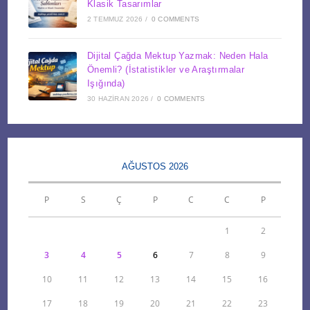
Klasik Tasarımlar
2 TEMMUZ 2026
/
0 COMMENTS
Dijital Çağda Mektup Yazmak: Neden Hala
Önemli? (İstatistikler ve Araştırmalar
Işığında)
30 HAZIRAN 2026
/
0 COMMENTS
AĞUSTOS 2026
P
S
Ç
P
C
C
P
1
2
3
4
5
6
7
8
9
10
11
12
13
14
15
16
17
18
19
20
21
22
23