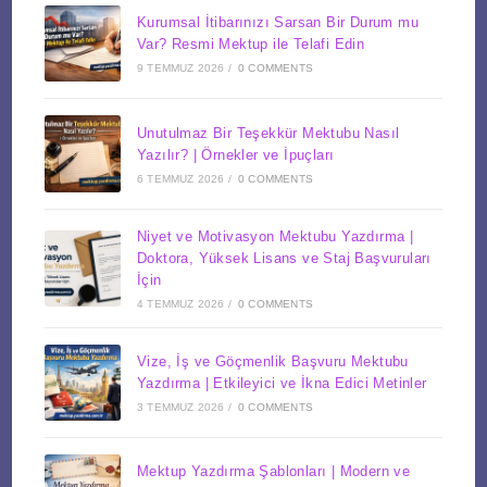
Kurumsal İtibarınızı Sarsan Bir Durum mu
Var? Resmi Mektup ile Telafi Edin
9 TEMMUZ 2026
/
0 COMMENTS
Unutulmaz Bir Teşekkür Mektubu Nasıl
Yazılır? | Örnekler ve İpuçları
6 TEMMUZ 2026
/
0 COMMENTS
Niyet ve Motivasyon Mektubu Yazdırma |
Doktora, Yüksek Lisans ve Staj Başvuruları
İçin
4 TEMMUZ 2026
/
0 COMMENTS
Vize, İş ve Göçmenlik Başvuru Mektubu
Yazdırma | Etkileyici ve İkna Edici Metinler
3 TEMMUZ 2026
/
0 COMMENTS
Mektup Yazdırma Şablonları | Modern ve