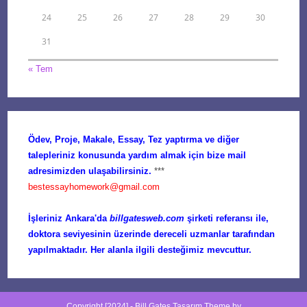
24
25
26
27
28
29
30
31
« Tem
Ödev, Proje, Makale, Essay, Tez yaptırma ve diğer
talepleriniz konusunda yardım almak için bize mail
adresimizden ulaşabilirsiniz.
***
bestessayhomework@gmail.com
İşleriniz Ankara'da
billgatesweb.com
şirketi referansı ile,
doktora seviyesinin üzerinde dereceli uzmanlar tarafından
yapılmaktadır. Her alanla ilgili desteğimiz mevcuttur.
Copyright [2024] -
Bill Gates Tasarım
Theme by