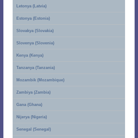
Letonya (Latvia)
Estonya (Estonia)
Slovakya (Slovakia)
Slovenya (Slovenia)
Kenya (Kenya)
Tanzanya (Tanzania)
Mozambik (Mozambique)
Zambiya (Zambia)
Gana (Ghana)
Nijerya (Nigeria)
Senegal (Senegal)