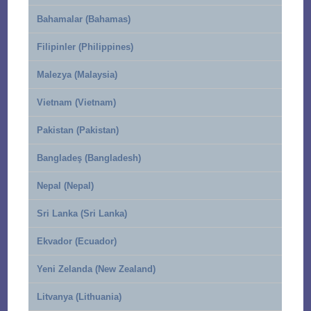
Bahamalar (Bahamas)
Filipinler (Philippines)
Malezya (Malaysia)
Vietnam (Vietnam)
Pakistan (Pakistan)
Bangladeş (Bangladesh)
Nepal (Nepal)
Sri Lanka (Sri Lanka)
Ekvador (Ecuador)
Yeni Zelanda (New Zealand)
Litvanya (Lithuania)