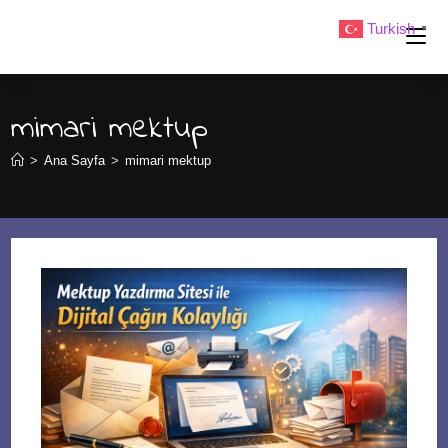
Skip
Turkish
▼
to
content
mimari mektup
>
Ana Sayfa
>
mimari mektup