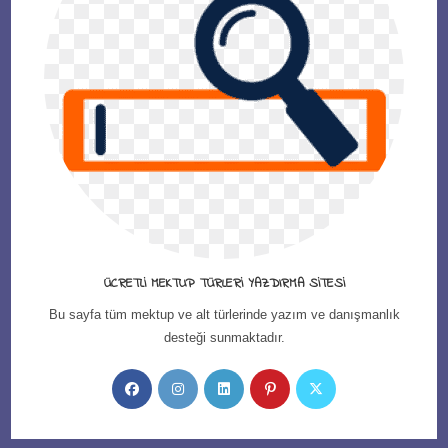
ÜCRETLI MEKTUP TÜRLERI YAZDIRMA SITESI
Bu sayfa tüm mektup ve alt türlerinde yazım ve danışmanlık
desteği sunmaktadır.
Opens
Opens
Opens
Opens
Opens
in
in
in
in
in
a
a
a
a
a