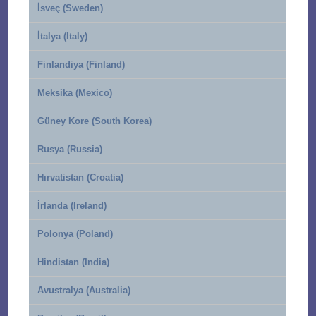
İsveç (Sweden)
İtalya (Italy)
Finlandiya (Finland)
Meksika (Mexico)
Güney Kore (South Korea)
Rusya (Russia)
Hırvatistan (Croatia)
İrlanda (Ireland)
Polonya (Poland)
Hindistan (India)
Avustralya (Australia)