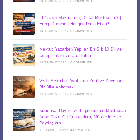
20 TEMMUZ 2026
/
0 COMMENTS
El Yazısı Mektup mu, Dijital Mektup mu? |
Hangi Durumda Hangisi Daha Etkili?
18 TEMMUZ 2026
/
0 COMMENTS
Mektup Yazarken Yapılan En Sık 10 Dil ve
Üslup Hatası ve Çözümleri
15 TEMMUZ 2026
/
0 COMMENTS
Veda Mektubu: Ayrılıkları Zarif ve Duygusal
Bir Dille Anlatmak
12 TEMMUZ 2026
/
0 COMMENTS
Kurumsal Duyuru ve Bilgilendirme Mektupları
Nasıl Yazılır? | Çalışanlara, Müşterilere ve
Paydaşlara
11 TEMMUZ 2026
/
0 COMMENTS