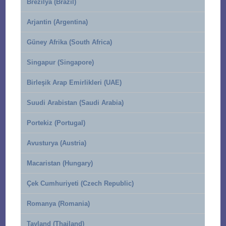
Brezilya (Brazil)
Arjantin (Argentina)
Güney Afrika (South Africa)
Singapur (Singapore)
Birleşik Arap Emirlikleri (UAE)
Suudi Arabistan (Saudi Arabia)
Portekiz (Portugal)
Avusturya (Austria)
Macaristan (Hungary)
Çek Cumhuriyeti (Czech Republic)
Romanya (Romania)
Tayland (Thailand)