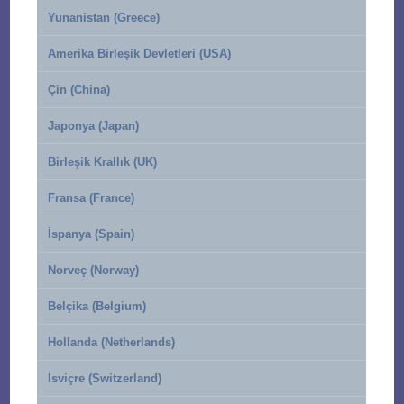
Yunanistan (Greece)
Amerika Birleşik Devletleri (USA)
Çin (China)
Japonya (Japan)
Birleşik Krallık (UK)
Fransa (France)
İspanya (Spain)
Norveç (Norway)
Belçika (Belgium)
Hollanda (Netherlands)
İsviçre (Switzerland)