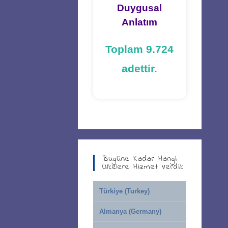
Duygusal
Anlatım
Toplam 9.724
adettir.
Bugüne Kadar Hangi
Ülkelere Hizmet Verdik
Türkiye (Turkey)
Almanya (Germany)