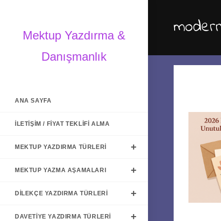
Skip
to
modern
content
Mektup Yazdırma &
Danışmanlık
ANA SAYFA
İLETIŞIM / FIYAT TEKLIFI ALMA
MEKTUP YAZDIRMA TÜRLERI
MEKTUP YAZMA AŞAMALARI
DILEKÇE YAZDIRMA TÜRLERI
DAVETIYE YAZDIRMA TÜRLERI