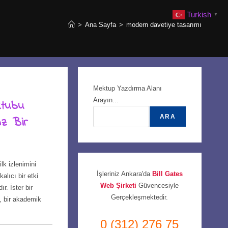
Turkish
▼
>
Ana Sayfa
>
modern davetiye tasarımı
Mektup Yazdırma Alanı
Arayın...
ktubu
ARA
az Bir
ilk izlenimini
İşleriniz Ankara'da
Bill Gates
alıcı bir etki
Web Şirketi
Güvencesiyle
r. İster bir
Gerçekleşmektedir.
, bir akademik
0 (312) 276 75