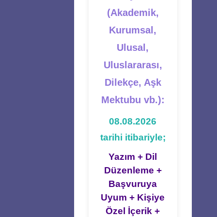
(Akademik,
Kurumsal,
Ulusal,
Uluslararası,
Dilekçe, Aşk
Mektubu vb.):
08.08.2026
tarihi itibariyle;
Yazım + Dil
Düzenleme +
Başvuruya
Uyum + Kişiye
Özel İçerik +