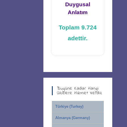
Duygusal
Anlatım
Toplam 9.724
adettir.
Bugüne Kadar Hangi
Ülkelere Hizmet Verdik
Türkiye (Turkey)
Almanya (Germany)