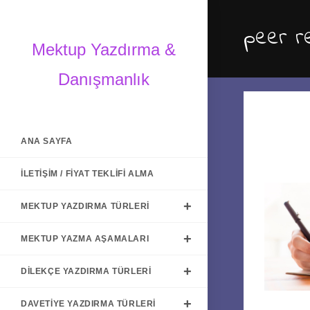
Skip
to
peer r
content
Mektup Yazdırma &
Danışmanlık
ANA SAYFA
İLETIŞIM / FIYAT TEKLIFI ALMA
MEKTUP YAZDIRMA TÜRLERI
MEKTUP YAZMA AŞAMALARI
DILEKÇE YAZDIRMA TÜRLERI
DAVETIYE YAZDIRMA TÜRLERI