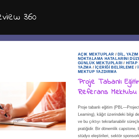
eview 360
AÇIK MEKTUPLAR
/
DIL, YAZIM
NOKTALAMA HATALARINI DÜZ
GÜNLÜK MEKTUPLARI
/
HITAP 
YAZMA
/
İÇERIĞI BELIRLEME
/
MEKTUP YAZDIRMA
Proje Tabanlı Eğitim
Referans Mektubu
Proje tabanlı eğitim (PBL—Projec
Learning), kâğıt üzerindeki bilgi de
ve bu çıktıyı tekrarlanabilir süreç
pratiğidir. Bir dönemlik capstone, 
stüdyo eleştirileri, sektör sponsor