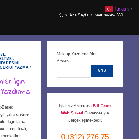
Turkish
▼
>
Ana Sayfa
>
peer review 360
Mektup Yazdırma Alanı
 VE
ELTME
/
Arayın...
İFADESINI
İÇERIĞI YAZMA
/
ARA
ler İçin
 Yazdırma
İşleriniz Ankara'da
Bill Gates
t-Based
Web Şirketi
Güvencesiyle
ğil, çıktı üretme
Gerçekleşmektedir.
lerle doğrulama
bootcamp finali,
0 (312) 276 75
lu hackathon,