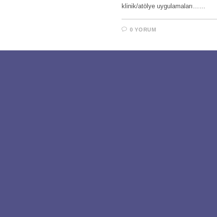
klinik/atölye uygulamaları……
0 YORUM