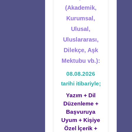
(Akademik,
Kurumsal,
Ulusal,
Uluslararası,
Dilekçe, Aşk
Mektubu vb.):
08.08.2026
tarihi itibariyle;
Yazım + Dil
Düzenleme +
Başvuruya
Uyum + Kişiye
Özel İçerik +