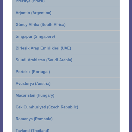
Brezilya (Brazil)
Arjantin (Argentina)
Güney Afrika (South Africa)
Singapur (Singapore)
Birleşik Arap Emirlikleri (UAE)
Suudi Arabistan (Saudi Arabia)
Portekiz (Portugal)
Avusturya (Austria)
Macaristan (Hungary)
Çek Cumhuriyeti (Czech Republic)
Romanya (Romania)
Tayland (Thailand)