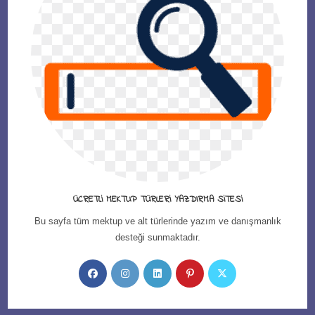
ÜCRETLI MEKTUP TÜRLERI YAZDIRMA SITESI
Bu sayfa tüm mektup ve alt türlerinde yazım ve danışmanlık
desteği sunmaktadır.
Opens
Opens
Opens
Opens
Opens
in
in
in
in
in
a
a
a
a
a