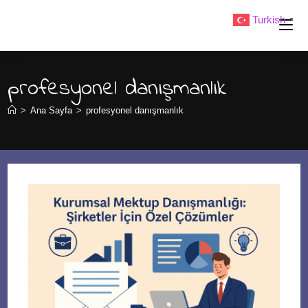
Skip
Turkish
▼
to
content
profesyonel danışmanlık
>
Ana Sayfa
>
profesyonel danışmanlık