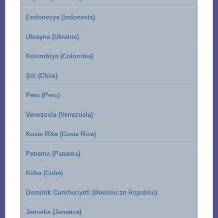
Endonezya (Indonesia)
Ukrayna (Ukraine)
Kolombiya (Colombia)
Şili (Chile)
Peru (Peru)
Venezuela (Venezuela)
Kosta Rika (Costa Rica)
Panama (Panama)
Küba (Cuba)
Dominik Cumhuriyeti (Dominican Republic)
Jamaika (Jamaica)