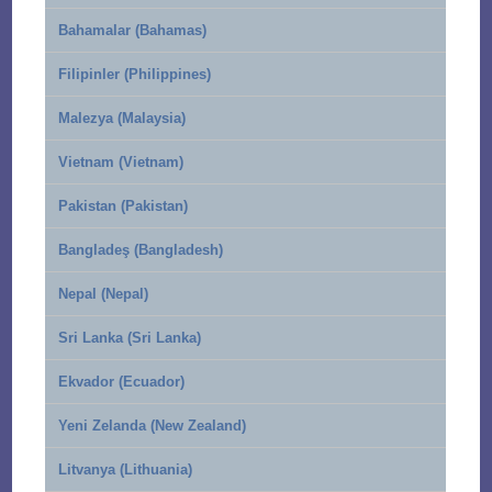
Bahamalar (Bahamas)
Filipinler (Philippines)
Malezya (Malaysia)
Vietnam (Vietnam)
Pakistan (Pakistan)
Bangladeş (Bangladesh)
Nepal (Nepal)
Sri Lanka (Sri Lanka)
Ekvador (Ecuador)
Yeni Zelanda (New Zealand)
Litvanya (Lithuania)