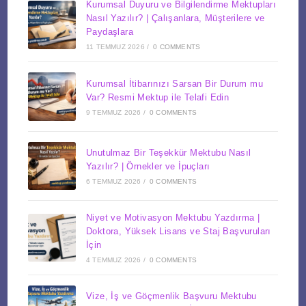
Kurumsal Duyuru ve Bilgilendirme Mektupları
Nasıl Yazılır? | Çalışanlara, Müşterilere ve
Paydaşlara
11 TEMMUZ 2026
/
0 COMMENTS
Kurumsal İtibarınızı Sarsan Bir Durum mu
Var? Resmi Mektup ile Telafi Edin
9 TEMMUZ 2026
/
0 COMMENTS
Unutulmaz Bir Teşekkür Mektubu Nasıl
Yazılır? | Örnekler ve İpuçları
6 TEMMUZ 2026
/
0 COMMENTS
Niyet ve Motivasyon Mektubu Yazdırma |
Doktora, Yüksek Lisans ve Staj Başvuruları
İçin
4 TEMMUZ 2026
/
0 COMMENTS
Vize, İş ve Göçmenlik Başvuru Mektubu