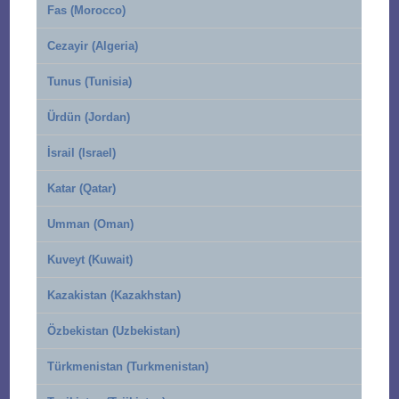
Fas (Morocco)
Cezayir (Algeria)
Tunus (Tunisia)
Ürdün (Jordan)
İsrail (Israel)
Katar (Qatar)
Umman (Oman)
Kuveyt (Kuwait)
Kazakistan (Kazakhstan)
Özbekistan (Uzbekistan)
Türkmenistan (Turkmenistan)