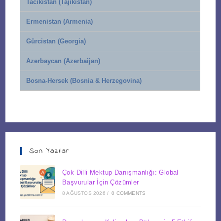
Tacikistan (Tajikistan)
Ermenistan (Armenia)
Gürcistan (Georgia)
Azerbaycan (Azerbaijan)
Bosna-Hersek (Bosnia & Herzegovina)
Son Yazılar
Çok Dilli Mektup Danışmanlığı: Global
Başvurular İçin Çözümler
8 AĞUSTOS 2026
/
0 COMMENTS