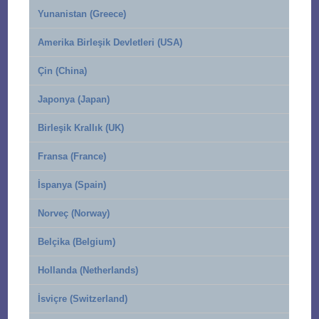
Yunanistan (Greece)
Amerika Birleşik Devletleri (USA)
Çin (China)
Japonya (Japan)
Birleşik Krallık (UK)
Fransa (France)
İspanya (Spain)
Norveç (Norway)
Belçika (Belgium)
Hollanda (Netherlands)
İsviçre (Switzerland)