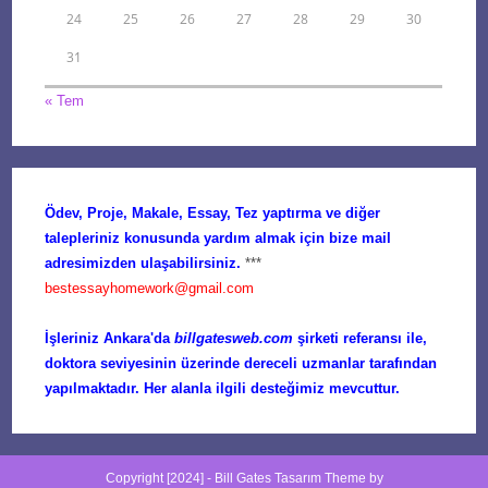
24
25
26
27
28
29
30
31
« Tem
Ödev, Proje, Makale, Essay, Tez yaptırma ve diğer
talepleriniz konusunda yardım almak için bize mail
adresimizden ulaşabilirsiniz.
***
bestessayhomework@gmail.com
İşleriniz Ankara'da
billgatesweb.com
şirketi referansı ile,
doktora seviyesinin üzerinde dereceli uzmanlar tarafından
yapılmaktadır. Her alanla ilgili desteğimiz mevcuttur.
Copyright [2024] -
Bill Gates Tasarım
Theme by