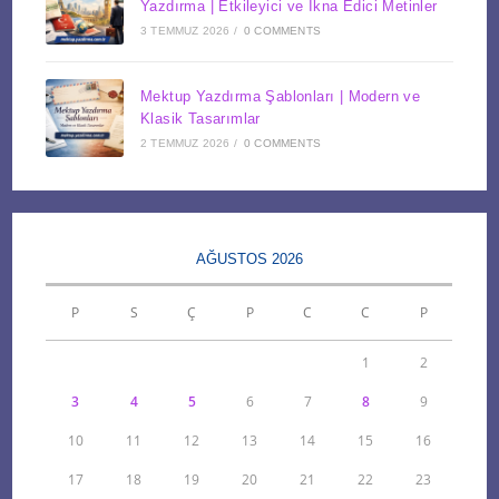
Yazdırma | Etkileyici ve İkna Edici Metinler
3 TEMMUZ 2026
/
0 COMMENTS
Mektup Yazdırma Şablonları | Modern ve
Klasik Tasarımlar
2 TEMMUZ 2026
/
0 COMMENTS
AĞUSTOS 2026
P
S
Ç
P
C
C
P
1
2
3
4
5
6
7
8
9
10
11
12
13
14
15
16
17
18
19
20
21
22
23