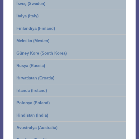
İsveç (Sweden)
İtalya (Italy)
Finlandiya (Finland)
Meksika (Mexico)
Güney Kore (South Korea)
Rusya (Russia)
Hırvatistan (Croatia)
İrlanda (Ireland)
Polonya (Poland)
Hindistan (India)
Avustralya (Australia)