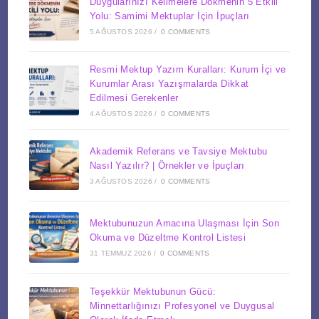
Duygularınızı Kelimelere Dökmenin 5 Etkili
Yolu: Samimi Mektuplar İçin İpuçları
5 AĞUSTOS 2026
/
0 COMMENTS
Resmi Mektup Yazım Kuralları: Kurum İçi ve
Kurumlar Arası Yazışmalarda Dikkat
Edilmesi Gerekenler
4 AĞUSTOS 2026
/
0 COMMENTS
Akademik Referans ve Tavsiye Mektubu
Nasıl Yazılır? | Örnekler ve İpuçları
3 AĞUSTOS 2026
/
0 COMMENTS
Mektubunuzun Amacına Ulaşması İçin Son
Okuma ve Düzeltme Kontrol Listesi
31 TEMMUZ 2026
/
0 COMMENTS
Teşekkür Mektubunun Gücü:
Minnettarlığınızı Profesyonel ve Duygusal