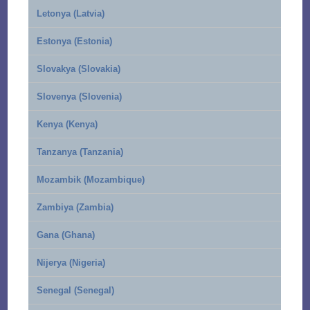
Letonya (Latvia)
Estonya (Estonia)
Slovakya (Slovakia)
Slovenya (Slovenia)
Kenya (Kenya)
Tanzanya (Tanzania)
Mozambik (Mozambique)
Zambiya (Zambia)
Gana (Ghana)
Nijerya (Nigeria)
Senegal (Senegal)