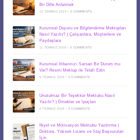
Bir Dille Anlatmak
12 TEMMUZ 2026
/
0 COMMENTS
Kurumsal Duyuru ve Bilgilendirme Mektupları
Nasıl Yazılır? | Çalışanlara, Müşterilere ve
Paydaşlara
11 TEMMUZ 2026
/
0 COMMENTS
Kurumsal İtibarınızı Sarsan Bir Durum mu
Var? Resmi Mektup ile Telafi Edin
9 TEMMUZ 2026
/
0 COMMENTS
Unutulmaz Bir Teşekkür Mektubu Nasıl
Yazılır? | Örnekler ve İpuçları
6 TEMMUZ 2026
/
0 COMMENTS
Niyet ve Motivasyon Mektubu Yazdırma |
Doktora, Yüksek Lisans ve Staj Başvuruları
İçin