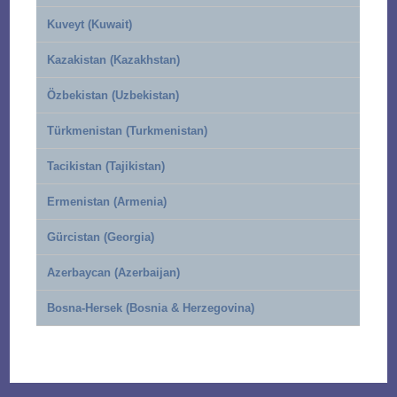
Kuveyt (Kuwait)
Kazakistan (Kazakhstan)
Özbekistan (Uzbekistan)
Türkmenistan (Turkmenistan)
Tacikistan (Tajikistan)
Ermenistan (Armenia)
Gürcistan (Georgia)
Azerbaycan (Azerbaijan)
Bosna-Hersek (Bosnia & Herzegovina)