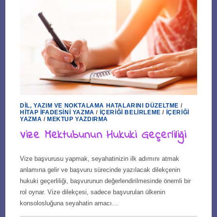
DIL, YAZIM VE NOKTALAMA HATALARINI DÜZELTME
/
HITAP İFADESINI YAZMA
/
İÇERIĞI BELIRLEME
/
İÇERIĞI
YAZMA
/
MEKTUP YAZDIRMA
Vize Mektubunun Hukuki Geçerliliği
Vize başvurusu yapmak, seyahatinizin ilk adımını atmak
anlamına gelir ve başvuru sürecinde yazılacak dilekçenin
hukuki geçerliliği, başvurunun değerlendirilmesinde önemli bir
rol oynar. Vize dilekçesi, sadece başvurulan ülkenin
konsolosluğuna seyahatin amacı…