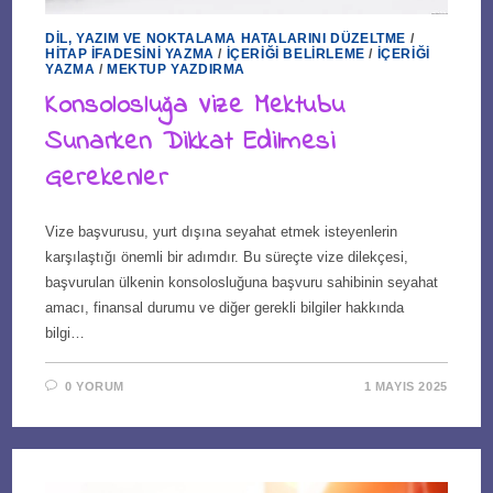
DIL, YAZIM VE NOKTALAMA HATALARINI DÜZELTME
/
HITAP İFADESINI YAZMA
/
İÇERIĞI BELIRLEME
/
İÇERIĞI
YAZMA
/
MEKTUP YAZDIRMA
Konsolosluğa Vize Mektubu
Sunarken Dikkat Edilmesi
Gerekenler
Vize başvurusu, yurt dışına seyahat etmek isteyenlerin
karşılaştığı önemli bir adımdır. Bu süreçte vize dilekçesi,
başvurulan ülkenin konsolosluğuna başvuru sahibinin seyahat
amacı, finansal durumu ve diğer gerekli bilgiler hakkında
bilgi…
0 YORUM
1 MAYIS 2025