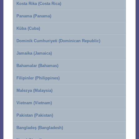
Kosta Rika (Costa Rica)
Panama (Panama)
Küba (Cuba)
Dominik Cumhuriyeti (Dominican Republic)
Jamaika (Jamaica)
Bahamalar (Bahamas)
Filipinler (Philippines)
Malezya (Malaysia)
Vietnam (Vietnam)
Pakistan (Pakistan)
Bangladeş (Bangladesh)