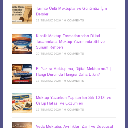
Tarihte Ünlü Mektuplar ve Günümüz İçin
Dersler
22 TEMMUZ 2026
/
0 COMMENTS
Klasik Mektup Formatlarından Dijital
Tasarımlara: Mektup Yazımında Stil ve
Sunum Rehberi
20 TEMMUZ 2026
/
0 COMMENTS
El Yazısı Mektup mu, Dijital Mektup mu? |
Hangi Durumda Hangisi Daha Etkili?
18 TEMMUZ 2026
/
0 COMMENTS
Mektup Yazarken Yapılan En Sık 10 Dil ve
Üslup Hatası ve Çözümleri
15 TEMMUZ 2026
/
0 COMMENTS
Veda Mektubu: Ayrılıkları Zarif ve Duygusal