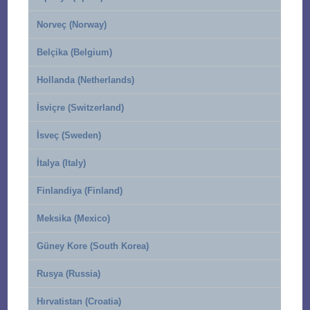
Norveç (Norway)
Belçika (Belgium)
Hollanda (Netherlands)
İsviçre (Switzerland)
İsveç (Sweden)
İtalya (Italy)
Finlandiya (Finland)
Meksika (Mexico)
Güney Kore (South Korea)
Rusya (Russia)
Hırvatistan (Croatia)