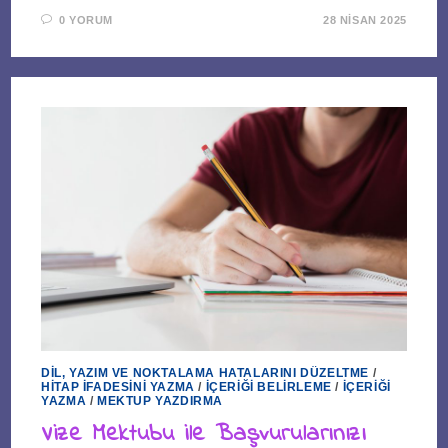
0 YORUM
28 NISAN 2025
DIL, YAZIM VE NOKTALAMA HATALARINI DÜZELTME
/
HITAP İFADESINI YAZMA
/
İÇERIĞI BELIRLEME
/
İÇERIĞI
YAZMA
/
MEKTUP YAZDIRMA
Vize Mektubu ile Başvurularınızı