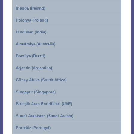
İrlanda (Ireland)
Polonya (Poland)
Hindistan (India)
Avustralya (Australia)
Brezilya (Brazil)
Arjantin (Argentina)
Güney Afrika (South Africa)
Singapur (Singapore)
Birleşik Arap Emirlikleri (UAE)
Suudi Arabistan (Saudi Arabia)
Portekiz (Portugal)