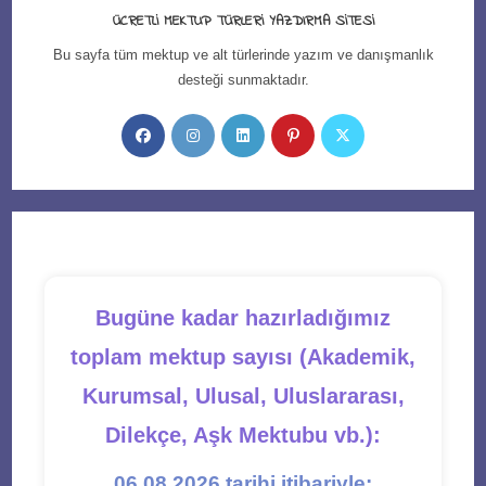
ÜCRETLI MEKTUP TÜRLERI YAZDIRMA SITESI
Bu sayfa tüm mektup ve alt türlerinde yazım ve danışmanlık
desteği sunmaktadır.
Opens
Opens
Opens
Opens
Opens
in
in
in
in
in
a
a
a
a
a
new
new
new
new
new
tab
tab
tab
tab
tab
Bugüne kadar hazırladığımız
toplam mektup sayısı (Akademik,
Kurumsal, Ulusal, Uluslararası,
Dilekçe, Aşk Mektubu vb.):
06.08.2026 tarihi itibariyle;