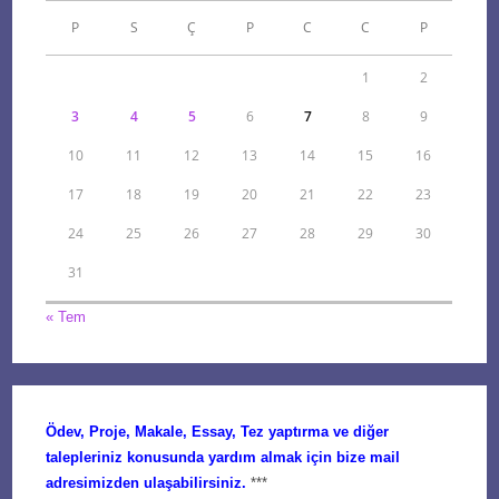
P
S
Ç
P
C
C
P
1
2
3
4
5
6
7
8
9
10
11
12
13
14
15
16
17
18
19
20
21
22
23
24
25
26
27
28
29
30
31
« Tem
Ödev, Proje, Makale, Essay, Tez yaptırma ve diğer
talepleriniz konusunda yardım almak için bize mail
adresimizden ulaşabilirsiniz.
***