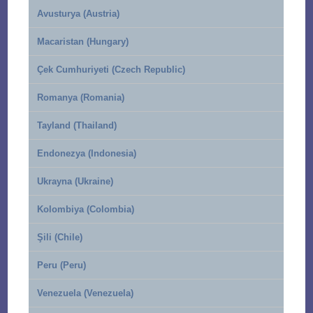
Avusturya (Austria)
Macaristan (Hungary)
Çek Cumhuriyeti (Czech Republic)
Romanya (Romania)
Tayland (Thailand)
Endonezya (Indonesia)
Ukrayna (Ukraine)
Kolombiya (Colombia)
Şili (Chile)
Peru (Peru)
Venezuela (Venezuela)