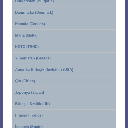
Bulgaristan (Bulgaria)
Danimarka (Denmark)
Kanada (Canada)
Malta (Malta)
KKTC (TRNC)
Yunanistan (Greece)
Amerika Birleşik Devletleri (USA)
Çin (China)
Japonya (Japan)
Birleşik Krallık (UK)
Fransa (France)
İspanya (Spain)