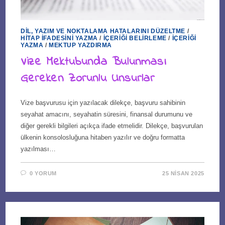
DIL, YAZIM VE NOKTALAMA HATALARINI DÜZELTME
/
HITAP İFADESINI YAZMA
/
İÇERIĞI BELIRLEME
/
İÇERIĞI
YAZMA
/
MEKTUP YAZDIRMA
Vize Mektubunda Bulunması
Gereken Zorunlu Unsurlar
Vize başvurusu için yazılacak dilekçe, başvuru sahibinin
seyahat amacını, seyahatin süresini, finansal durumunu ve
diğer gerekli bilgileri açıkça ifade etmelidir. Dilekçe, başvurulan
ülkenin konsolosluğuna hitaben yazılır ve doğru formatta
yazılması…
0 YORUM
25 NISAN 2025