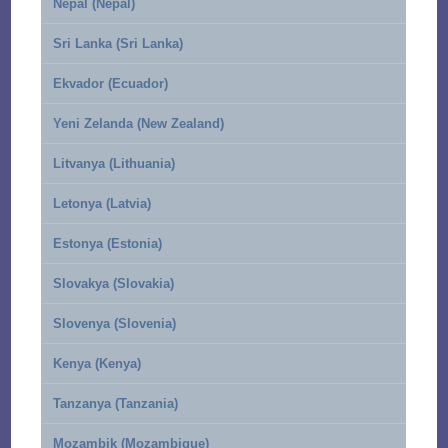
Nepal (Nepal)
Sri Lanka (Sri Lanka)
Ekvador (Ecuador)
Yeni Zelanda (New Zealand)
Litvanya (Lithuania)
Letonya (Latvia)
Estonya (Estonia)
Slovakya (Slovakia)
Slovenya (Slovenia)
Kenya (Kenya)
Tanzanya (Tanzania)
Mozambik (Mozambique)