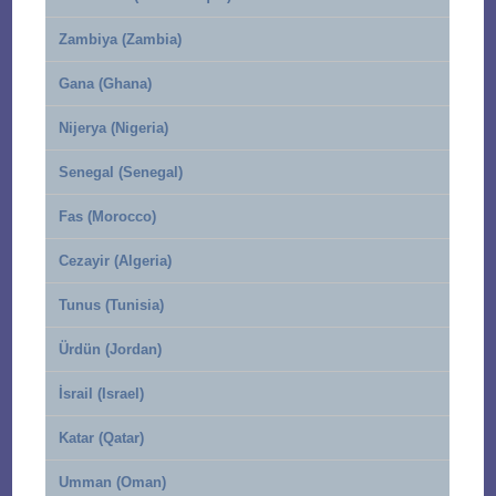
Zambiya (Zambia)
Gana (Ghana)
Nijerya (Nigeria)
Senegal (Senegal)
Fas (Morocco)
Cezayir (Algeria)
Tunus (Tunisia)
Ürdün (Jordan)
İsrail (Israel)
Katar (Qatar)
Umman (Oman)