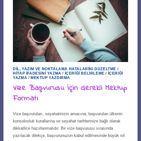
DIL, YAZIM VE NOKTALAMA HATALARINI DÜZELTME
/
HITAP İFADESINI YAZMA
/
İÇERIĞI BELIRLEME
/
İÇERIĞI
YAZMA
/
MEKTUP YAZDIRMA
Vize Başvurusu İçin Gerekli Mektup
Formatı
Vize başvuruları, seyahatinizin amacına, başvurulan ülkenin
konsolosluk kurallarına ve seyahat tarihlerinize bağlı olarak
dikkatlice hazırlanmalıdır. Bir vize başvurusu sırasında
yazılacak dilekçe, başvurunuzun kabul edilmesinde büyük rol