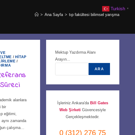
Turkish
▼
>
Ana Sayfa
>
tıp fakültesi bilimsel yarışma
Mektup Yazdırma Alanı
 VE
ELTME
/
HITAP
Arayın...
LIRLEME
/
DIRMA
ARA
 Referans
Süreci
kademik alanlara
İşleriniz Ankara'da
Bill Gates
 bir
Web Şirketi
Güvencesiyle
p eğitimi,
Gerçekleşmektedir.
l, aynı zamanda
 yoğun çalışma…
0 (312) 276 75