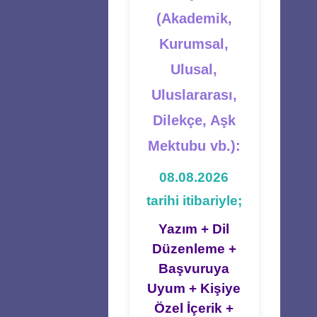
(Akademik,
Kurumsal,
Ulusal,
Uluslararası,
Dilekçe, Aşk
Mektubu vb.):
08.08.2026
tarihi itibariyle;
Yazım + Dil
Düzenleme +
Başvuruya
Uyum + Kişiye
Özel İçerik +