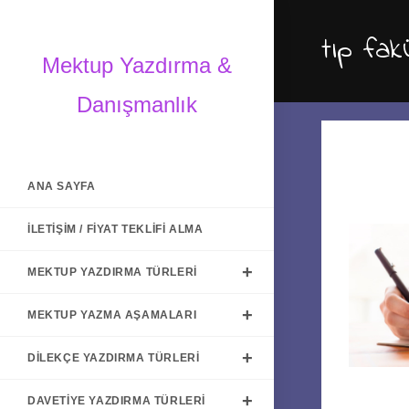
Skip
to
tıp fak
content
Mektup Yazdırma &
Danışmanlık
ANA SAYFA
İLETIŞIM / FIYAT TEKLIFI ALMA
MEKTUP YAZDIRMA TÜRLERI
MEKTUP YAZMA AŞAMALARI
DILEKÇE YAZDIRMA TÜRLERI
DAVETIYE YAZDIRMA TÜRLERI