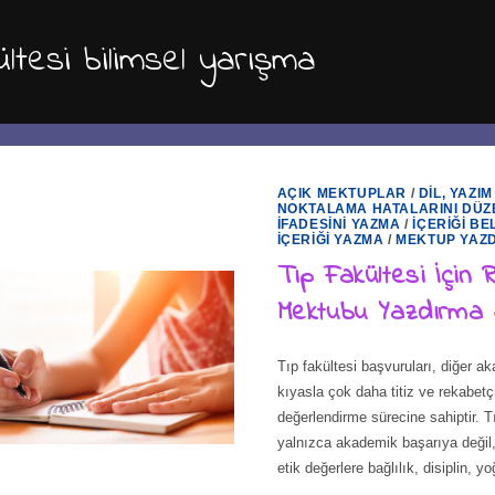
ültesi bilimsel yarışma
AÇIK MEKTUPLAR
/
DIL, YAZIM
NOKTALAMA HATALARINI DÜZ
İFADESINI YAZMA
/
İÇERIĞI BE
İÇERIĞI YAZMA
/
MEKTUP YAZ
Tıp Fakültesi İçin
Mektubu Yazdırma 
Tıp fakültesi başvuruları, diğer a
kıyasla çok daha titiz ve rekabetçi
değerlendirme sürecine sahiptir. Tı
yalnızca akademik başarıya deği
etik değerlere bağlılık, disiplin,