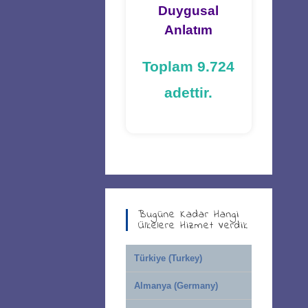
Duygusal
Anlatım
Toplam 9.724
adettir.
Bugüne Kadar Hangi
Ülkelere Hizmet Verdik
Türkiye (Turkey)
Almanya (Germany)