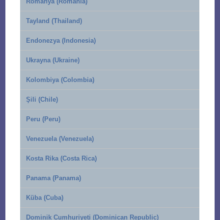
Romanya (Romania)
Tayland (Thailand)
Endonezya (Indonesia)
Ukrayna (Ukraine)
Kolombiya (Colombia)
Şili (Chile)
Peru (Peru)
Venezuela (Venezuela)
Kosta Rika (Costa Rica)
Panama (Panama)
Küba (Cuba)
Dominik Cumhuriyeti (Dominican Republic)