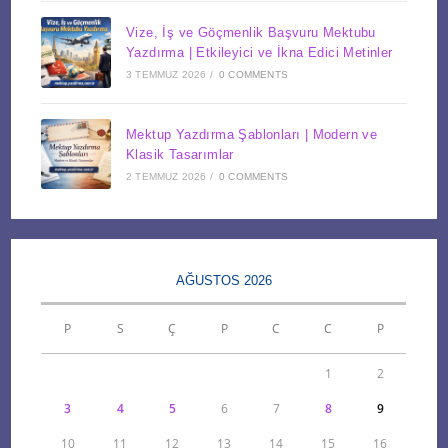
Vize, İş ve Göçmenlik Başvuru Mektubu
Yazdırma | Etkileyici ve İkna Edici Metinler
3 TEMMUZ 2026
/
0 COMMENTS
Mektup Yazdırma Şablonları | Modern ve
Klasik Tasarımlar
2 TEMMUZ 2026
/
0 COMMENTS
AĞUSTOS 2026
P
S
Ç
P
C
C
P
1
2
3
4
5
6
7
8
9
10
11
12
13
14
15
16