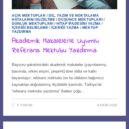
AÇIK MEKTUPLAR
/
DIL, YAZIM VE NOKTALAMA
HATALARINI DÜZELTME
/
DÜŞÜNCE MEKTUPLARI
/
GÜNLÜK MEKTUPLARI
/
HITAP İFADESINI YAZMA
/
İÇERIĞI BELIRLEME
/
İÇERIĞI YAZMA
/
MEKTUP
YAZDIRMA
Akademik Makalelerle Uyumlu
Referans Mektubu Yazdırma
Başvuru paketinizdeki akademik makaleler (yayınlanmış,
basımda, erken erişim, preprint) birer iddia ve katkı
beyanıtaşır; referans mektubu ise bu iddianın bağımsız
kaynaktan doğrulanmış ölçülebilir kanıtıdır. Türkiye’de
“referans mektubu yazdırma” ifadesi çoğu…
0 YORUM
4 EKIM 2025