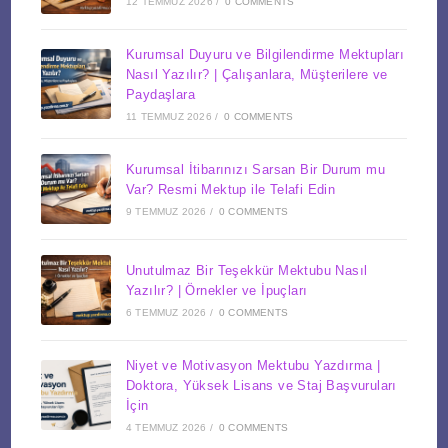
12 TEMMUZ 2026
/
0 COMMENTS
Kurumsal Duyuru ve Bilgilendirme Mektupları
Nasıl Yazılır? | Çalışanlara, Müşterilere ve
Paydaşlara
11 TEMMUZ 2026
/
0 COMMENTS
Kurumsal İtibarınızı Sarsan Bir Durum mu
Var? Resmi Mektup ile Telafi Edin
9 TEMMUZ 2026
/
0 COMMENTS
Unutulmaz Bir Teşekkür Mektubu Nasıl
Yazılır? | Örnekler ve İpuçları
6 TEMMUZ 2026
/
0 COMMENTS
Niyet ve Motivasyon Mektubu Yazdırma |
Doktora, Yüksek Lisans ve Staj Başvuruları
İçin
4 TEMMUZ 2026
/
0 COMMENTS