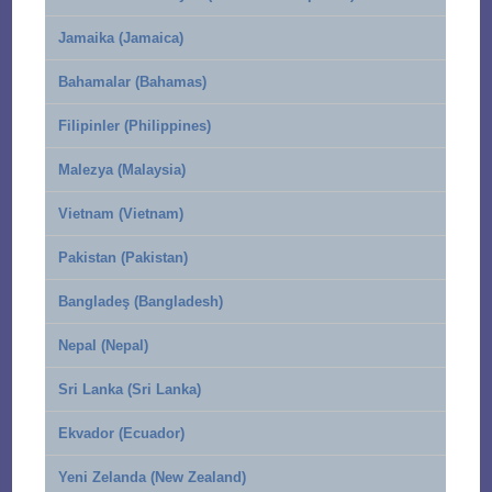
Jamaika (Jamaica)
Bahamalar (Bahamas)
Filipinler (Philippines)
Malezya (Malaysia)
Vietnam (Vietnam)
Pakistan (Pakistan)
Bangladeş (Bangladesh)
Nepal (Nepal)
Sri Lanka (Sri Lanka)
Ekvador (Ecuador)
Yeni Zelanda (New Zealand)