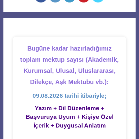
in
in
in
in
in
a
a
a
a
a
new
new
new
new
new
tab
tab
tab
tab
tab
Bugüne kadar hazırladığımız
toplam mektup sayısı (Akademik,
Kurumsal, Ulusal, Uluslararası,
Dilekçe, Aşk Mektubu vb.):
09.08.2026 tarihi itibariyle;
Yazım + Dil Düzenleme +
Başvuruya Uyum + Kişiye Özel
İçerik + Duygusal Anlatım