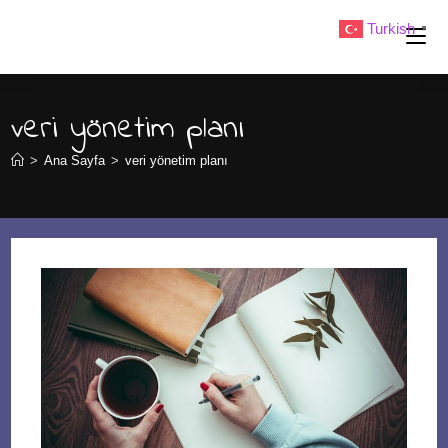
Skip
Turkish
▼
to
content
veri yönetim planı
>
Ana Sayfa
>
veri yönetim planı