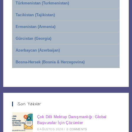
Türkmenistan (Turkmenistan)
Tacikistan (Tajikistan)
Ermenistan (Armenia)
Gürcistan (Georgia)
Azerbaycan (Azerbaijan)
Bosna-Hersek (Bosnia & Herzegovina)
Son Yazılar
Çok Dilli Mektup Danışmanlığı: Global
Başvurular İçin Çözümler
8 AĞUSTOS 2026
/
0 COMMENTS