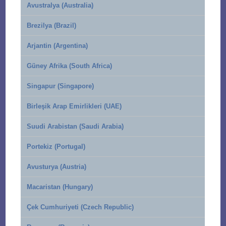
Avustralya (Australia)
Brezilya (Brazil)
Arjantin (Argentina)
Güney Afrika (South Africa)
Singapur (Singapore)
Birleşik Arap Emirlikleri (UAE)
Suudi Arabistan (Saudi Arabia)
Portekiz (Portugal)
Avusturya (Austria)
Macaristan (Hungary)
Çek Cumhuriyeti (Czech Republic)