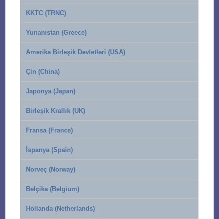
KKTC (TRNC)
Yunanistan (Greece)
Amerika Birleşik Devletleri (USA)
Çin (China)
Japonya (Japan)
Birleşik Krallık (UK)
Fransa (France)
İspanya (Spain)
Norveç (Norway)
Belçika (Belgium)
Hollanda (Netherlands)