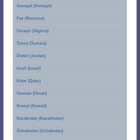
Senegal (Senegal)
Fas (Morocco)
Cezayir (Algeria)
Tunus (Tunisia)
Ürdün (Jordan)
İsrail (Israel)
Katar (Qatar)
Umman (Oman)
Kuveyt (Kuwait)
Kazakistan (Kazakhstan)
Özbekistan (Uzbekistan)