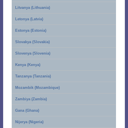
Litvanya (Lithuania)
Letonya (Latvia)
Estonya (Estonia)
Slovakya (Slovakia)
Slovenya (Slovenia)
Kenya (Kenya)
Tanzanya (Tanzania)
Mozambik (Mozambique)
Zambiya (Zambia)
Gana (Ghana)
Nijerya (Nigeria)