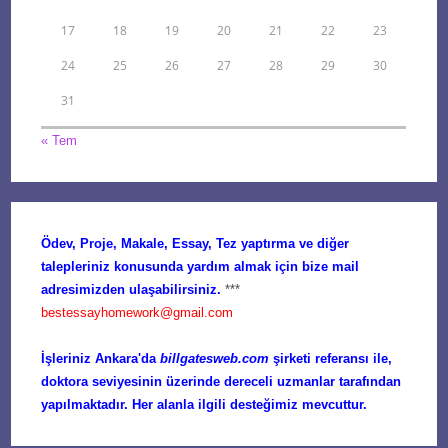
17
18
19
20
21
22
23
24
25
26
27
28
29
30
31
« Tem
Ödev, Proje, Makale, Essay, Tez yaptırma ve diğer
talepleriniz konusunda yardım almak için bize mail
adresimizden ulaşabilirsiniz.
***
bestessayhomework@gmail.com
İşleriniz Ankara'da
billgatesweb.com
şirketi referansı ile,
doktora seviyesinin üzerinde dereceli uzmanlar tarafından
yapılmaktadır. Her alanla ilgili desteğimiz mevcuttur.