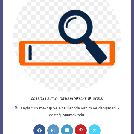
ÜCRETLI MEKTUP TÜRLERI YAZDIRMA SITESI
Bu sayfa tüm mektup ve alt türlerinde yazım ve danışmanlık
desteği sunmaktadır.
Opens
Opens
Opens
Opens
Opens