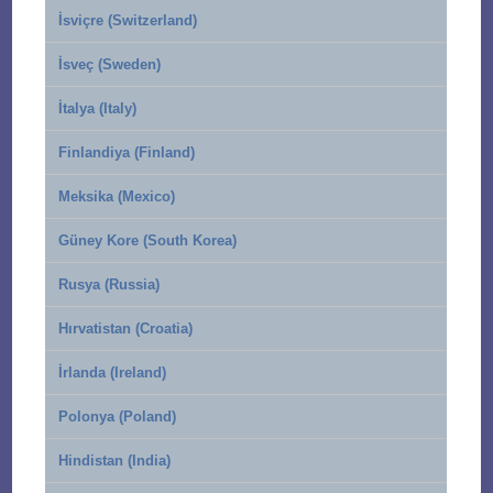
İsviçre (Switzerland)
İsveç (Sweden)
İtalya (Italy)
Finlandiya (Finland)
Meksika (Mexico)
Güney Kore (South Korea)
Rusya (Russia)
Hırvatistan (Croatia)
İrlanda (Ireland)
Polonya (Poland)
Hindistan (India)