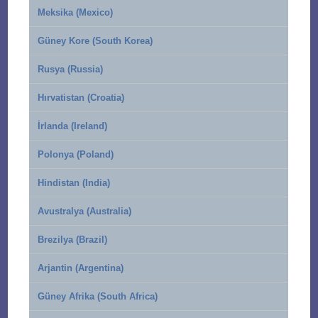
Meksika (Mexico)
Güney Kore (South Korea)
Rusya (Russia)
Hırvatistan (Croatia)
İrlanda (Ireland)
Polonya (Poland)
Hindistan (India)
Avustralya (Australia)
Brezilya (Brazil)
Arjantin (Argentina)
Güney Afrika (South Africa)