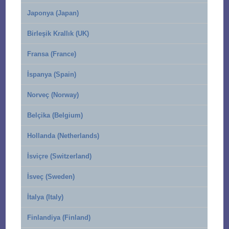
Japonya (Japan)
Birleşik Krallık (UK)
Fransa (France)
İspanya (Spain)
Norveç (Norway)
Belçika (Belgium)
Hollanda (Netherlands)
İsviçre (Switzerland)
İsveç (Sweden)
İtalya (Italy)
Finlandiya (Finland)