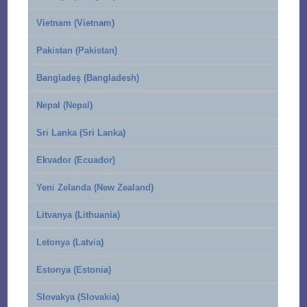
Vietnam (Vietnam)
Pakistan (Pakistan)
Bangladeş (Bangladesh)
Nepal (Nepal)
Sri Lanka (Sri Lanka)
Ekvador (Ecuador)
Yeni Zelanda (New Zealand)
Litvanya (Lithuania)
Letonya (Latvia)
Estonya (Estonia)
Slovakya (Slovakia)