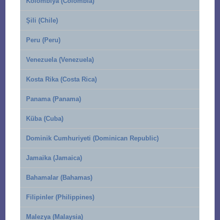
Kolombiya (Colombia)
Şili (Chile)
Peru (Peru)
Venezuela (Venezuela)
Kosta Rika (Costa Rica)
Panama (Panama)
Küba (Cuba)
Dominik Cumhuriyeti (Dominican Republic)
Jamaika (Jamaica)
Bahamalar (Bahamas)
Filipinler (Philippines)
Malezya (Malaysia)