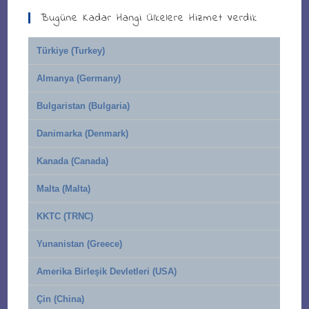
Bugüne Kadar Hangi Ülkelere Hizmet Verdik
Türkiye (Turkey)
Almanya (Germany)
Bulgaristan (Bulgaria)
Danimarka (Denmark)
Kanada (Canada)
Malta (Malta)
KKTC (TRNC)
Yunanistan (Greece)
Amerika Birleşik Devletleri (USA)
Çin (China)