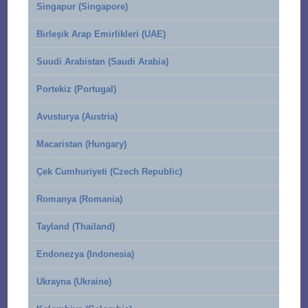
Singapur (Singapore)
Birleşik Arap Emirlikleri (UAE)
Suudi Arabistan (Saudi Arabia)
Portekiz (Portugal)
Avusturya (Austria)
Macaristan (Hungary)
Çek Cumhuriyeti (Czech Republic)
Romanya (Romania)
Tayland (Thailand)
Endonezya (Indonesia)
Ukrayna (Ukraine)