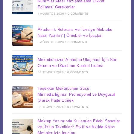
Kurumlar Arası Yazışmalarda Dikkat
Edilmesi Gerekenler
4 AĞUSTOS 2026
/
0 COMMENTS
Akademik Referans ve Tavsiye Mektubu
Nasıl Yazılır? | Örnekler ve İpuçları
3 AĞUSTOS 2026
/
0 COMMENTS
Mektubunuzun Amacına Ulaşması İçin Son
Okuma ve Düzeltme Kontrol Listesi
31 TEMMUZ 2026
/
0 COMMENTS
Teşekkür Mektubunun Gücü:
Minnettarlığınızı Profesyonel ve Duygusal
Olarak İfade Etmek
29 TEMMUZ 2026
/
0 COMMENTS
Mektup Yazımında Kullanılan Edebi Sanatlar
ve Üslup Teknikleri: Etkili ve Akılda Kalıcı
Metinler İçin İpuçları