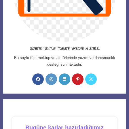
ÜCRETLI MEKTUP TÜRLERI YAZDIRMA SITESI
Bu sayfa tüm mektup ve alt türlerinde yazım ve danışmanlık
desteği sunmaktadır.
Opens
Opens
Opens
Opens
Opens
in
in
in
in
in
a
a
a
a
a
new
new
new
new
new
tab
tab
tab
tab
tab
Bugüne kadar hazırladığımız