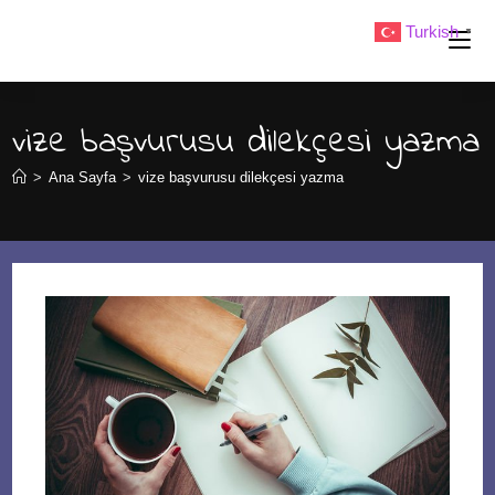
Skip
Turkish
▼
to
content
vize başvurusu dilekçesi yazma
>
Ana Sayfa
>
vize başvurusu dilekçesi yazma