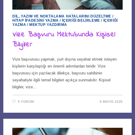
DIL, YAZIM VE NOKTALAMA HATALARINI DÜZELTME
/
HITAP İFADESINI YAZMA
/
İÇERIĞI BELIRLEME
/
İÇERIĞI
YAZMA
/
MEKTUP YAZDIRMA
Vize Başvuru Mektubunda Kişisel
Bilgiler
Vize başvurusu yapmak, yurt dışına seyahat etmek isteyen
kişilerin karşılaştığı en önemli adımlardan biridir. Vize
başvurusu için yazılacak dilekçe, başvuru sahibinin
seyahatiyle ilgili temel bilgileri açıkça sunmalıdır. Kişisel
bilgiler, vize…
0 YORUM
6 MAYIS 2025