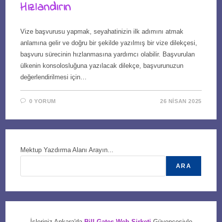
Hızlandırın
Vize başvurusu yapmak, seyahatinizin ilk adımını atmak
anlamına gelir ve doğru bir şekilde yazılmış bir vize dilekçesi,
başvuru sürecinin hızlanmasına yardımcı olabilir. Başvurulan
ülkenin konsolosluğuna yazılacak dilekçe, başvurunuzun
değerlendirilmesi için…
0 YORUM
26 NISAN 2025
Mektup Yazdırma Alanı Arayın...
ARA
İşleriniz Ankara'da
Bill Gates Web Şirketi
Güvencesiyle