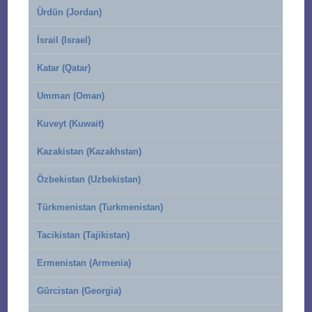
Ürdün (Jordan)
İsrail (Israel)
Katar (Qatar)
Umman (Oman)
Kuveyt (Kuwait)
Kazakistan (Kazakhstan)
Özbekistan (Uzbekistan)
Türkmenistan (Turkmenistan)
Tacikistan (Tajikistan)
Ermenistan (Armenia)
Gürcistan (Georgia)