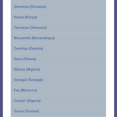
Slovenya (Slovenia)
Kenya (Kenya)
Tanzanya (Tanzania)
Mozambik (Mozambique)
Zambiya (Zambia)
Gana (Ghana)
Nijerya (Nigeria)
Senegal (Senegal)
Fas (Morocco)
Cezayir (Algeria)
Tunus (Tunisia)