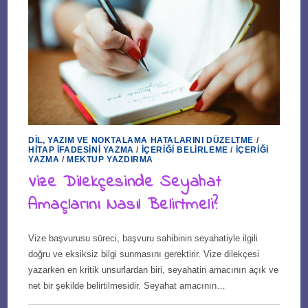
DIL, YAZIM VE NOKTALAMA HATALARINI DÜZELTME
/
HITAP İFADESINI YAZMA
/
İÇERIĞI BELIRLEME
/
İÇERIĞI
YAZMA
/
MEKTUP YAZDIRMA
Vize Dilekçesinde Seyahat
Amaçlarını Nasıl Belirtmeli?
Vize başvurusu süreci, başvuru sahibinin seyahatiyle ilgili
doğru ve eksiksiz bilgi sunmasını gerektirir. Vize dilekçesi
yazarken en kritik unsurlardan biri, seyahatin amacının açık ve
net bir şekilde belirtilmesidir. Seyahat amacının…