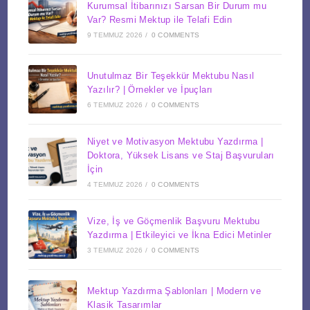
Kurumsal İtibarınızı Sarsan Bir Durum mu
Var? Resmi Mektup ile Telafi Edin
9 TEMMUZ 2026
/
0 COMMENTS
Unutulmaz Bir Teşekkür Mektubu Nasıl
Yazılır? | Örnekler ve İpuçları
6 TEMMUZ 2026
/
0 COMMENTS
Niyet ve Motivasyon Mektubu Yazdırma |
Doktora, Yüksek Lisans ve Staj Başvuruları
İçin
4 TEMMUZ 2026
/
0 COMMENTS
Vize, İş ve Göçmenlik Başvuru Mektubu
Yazdırma | Etkileyici ve İkna Edici Metinler
3 TEMMUZ 2026
/
0 COMMENTS
Mektup Yazdırma Şablonları | Modern ve
Klasik Tasarımlar