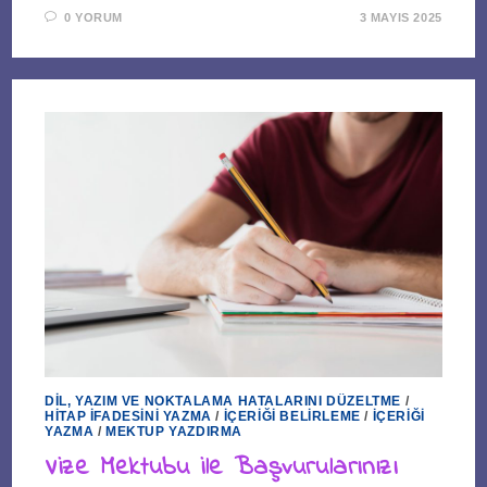
0 YORUM
3 MAYIS 2025
DIL, YAZIM VE NOKTALAMA HATALARINI DÜZELTME
/
HITAP İFADESINI YAZMA
/
İÇERIĞI BELIRLEME
/
İÇERIĞI
YAZMA
/
MEKTUP YAZDIRMA
Vize Mektubu ile Başvurularınızı