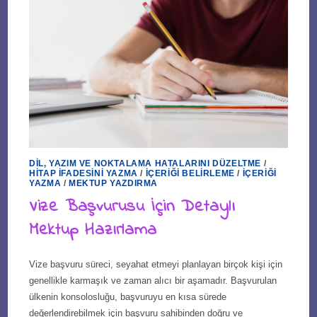
DIL, YAZIM VE NOKTALAMA HATALARINI DÜZELTME
/
HITAP İFADESINI YAZMA
/
İÇERIĞI BELIRLEME
/
İÇERIĞI
YAZMA
/
MEKTUP YAZDIRMA
Vize Başvurusu İçin Detaylı
Mektup Hazırlama
Vize başvuru süreci, seyahat etmeyi planlayan birçok kişi için
genellikle karmaşık ve zaman alıcı bir aşamadır. Başvurulan
ülkenin konsolosluğu, başvuruyu en kısa sürede
değerlendirebilmek için başvuru sahibinden doğru ve