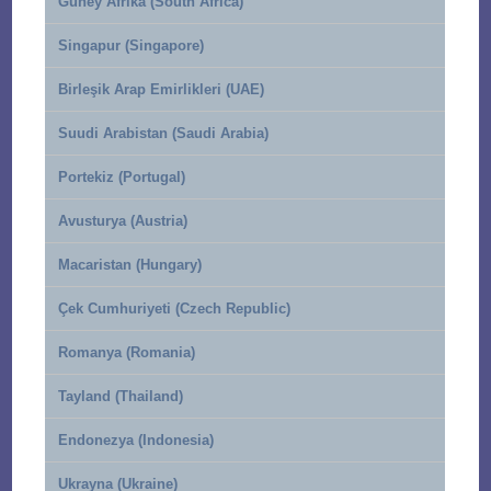
Güney Afrika (South Africa)
Singapur (Singapore)
Birleşik Arap Emirlikleri (UAE)
Suudi Arabistan (Saudi Arabia)
Portekiz (Portugal)
Avusturya (Austria)
Macaristan (Hungary)
Çek Cumhuriyeti (Czech Republic)
Romanya (Romania)
Tayland (Thailand)
Endonezya (Indonesia)
Ukrayna (Ukraine)