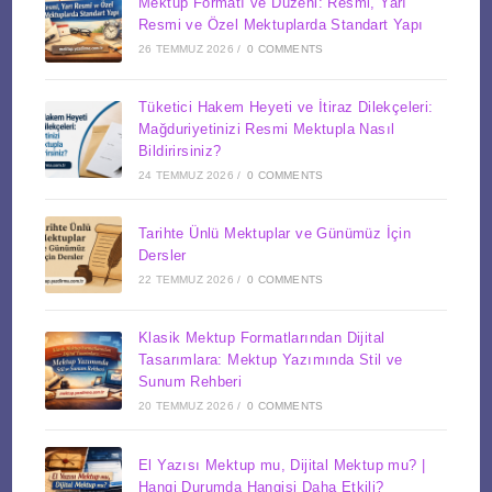
Mektup Formatı ve Düzeni: Resmi, Yarı
Resmi ve Özel Mektuplarda Standart Yapı
26 TEMMUZ 2026
/
0 COMMENTS
Tüketici Hakem Heyeti ve İtiraz Dilekçeleri:
Mağduriyetinizi Resmi Mektupla Nasıl
Bildirirsiniz?
24 TEMMUZ 2026
/
0 COMMENTS
Tarihte Ünlü Mektuplar ve Günümüz İçin
Dersler
22 TEMMUZ 2026
/
0 COMMENTS
Klasik Mektup Formatlarından Dijital
Tasarımlara: Mektup Yazımında Stil ve
Sunum Rehberi
20 TEMMUZ 2026
/
0 COMMENTS
El Yazısı Mektup mu, Dijital Mektup mu? |
Hangi Durumda Hangisi Daha Etkili?