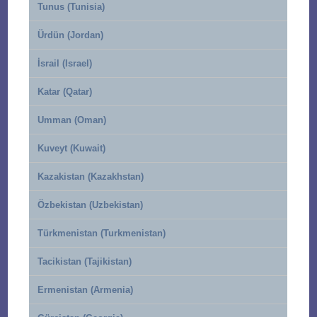
Tunus (Tunisia)
Ürdün (Jordan)
İsrail (Israel)
Katar (Qatar)
Umman (Oman)
Kuveyt (Kuwait)
Kazakistan (Kazakhstan)
Özbekistan (Uzbekistan)
Türkmenistan (Turkmenistan)
Tacikistan (Tajikistan)
Ermenistan (Armenia)