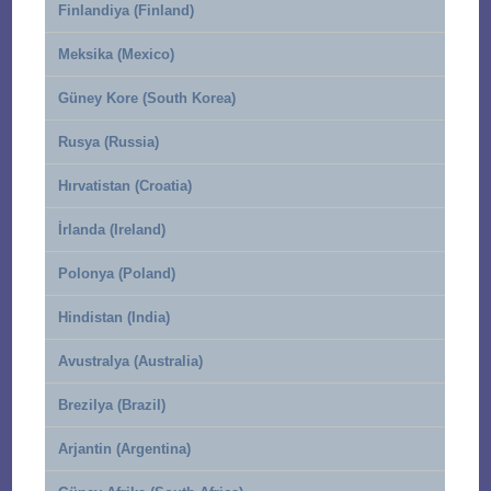
Finlandiya (Finland)
Meksika (Mexico)
Güney Kore (South Korea)
Rusya (Russia)
Hırvatistan (Croatia)
İrlanda (Ireland)
Polonya (Poland)
Hindistan (India)
Avustralya (Australia)
Brezilya (Brazil)
Arjantin (Argentina)