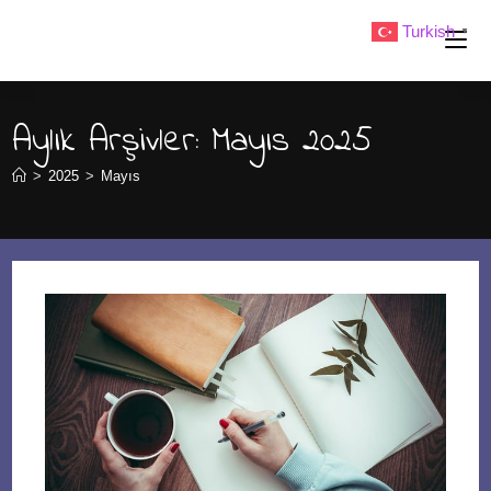
Skip
Turkish
▼
to
content
Aylık Arşivler: Mayıs 2025
>
2025
>
Mayıs