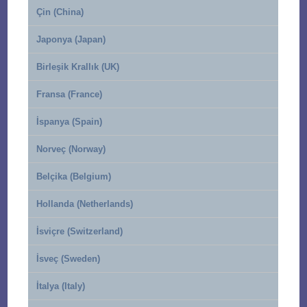
Çin (China)
Japonya (Japan)
Birleşik Krallık (UK)
Fransa (France)
İspanya (Spain)
Norveç (Norway)
Belçika (Belgium)
Hollanda (Netherlands)
İsviçre (Switzerland)
İsveç (Sweden)
İtalya (Italy)