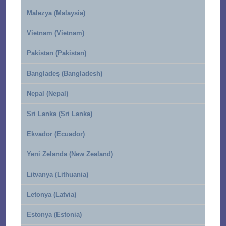
Malezya (Malaysia)
Vietnam (Vietnam)
Pakistan (Pakistan)
Bangladeş (Bangladesh)
Nepal (Nepal)
Sri Lanka (Sri Lanka)
Ekvador (Ecuador)
Yeni Zelanda (New Zealand)
Litvanya (Lithuania)
Letonya (Latvia)
Estonya (Estonia)