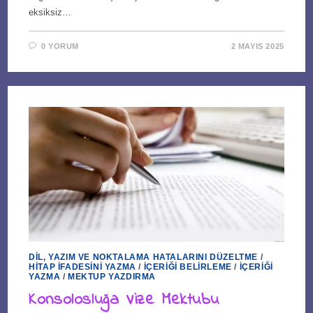
eksiksiz…
0 YORUM
2 MAYIS 2025
DIL, YAZIM VE NOKTALAMA HATALARINI DÜZELTME
/
HITAP İFADESINI YAZMA
/
İÇERIĞI BELIRLEME
/
İÇERIĞI
YAZMA
/
MEKTUP YAZDIRMA
Konsolosluğa Vize Mektubu