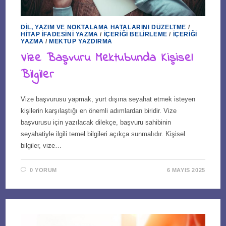
DIL, YAZIM VE NOKTALAMA HATALARINI DÜZELTME
/
HITAP İFADESINI YAZMA
/
İÇERIĞI BELIRLEME
/
İÇERIĞI
YAZMA
/
MEKTUP YAZDIRMA
Vize Başvuru Mektubunda Kişisel
Bilgiler
Vize başvurusu yapmak, yurt dışına seyahat etmek isteyen
kişilerin karşılaştığı en önemli adımlardan biridir. Vize
başvurusu için yazılacak dilekçe, başvuru sahibinin
seyahatiyle ilgili temel bilgileri açıkça sunmalıdır. Kişisel
bilgiler, vize…
0 YORUM
6 MAYIS 2025