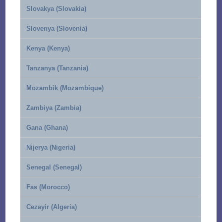
Slovakya (Slovakia)
Slovenya (Slovenia)
Kenya (Kenya)
Tanzanya (Tanzania)
Mozambik (Mozambique)
Zambiya (Zambia)
Gana (Ghana)
Nijerya (Nigeria)
Senegal (Senegal)
Fas (Morocco)
Cezayir (Algeria)