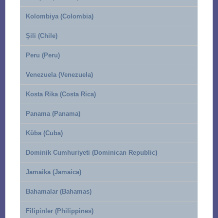
Kolombiya (Colombia)
Şili (Chile)
Peru (Peru)
Venezuela (Venezuela)
Kosta Rika (Costa Rica)
Panama (Panama)
Küba (Cuba)
Dominik Cumhuriyeti (Dominican Republic)
Jamaika (Jamaica)
Bahamalar (Bahamas)
Filipinler (Philippines)