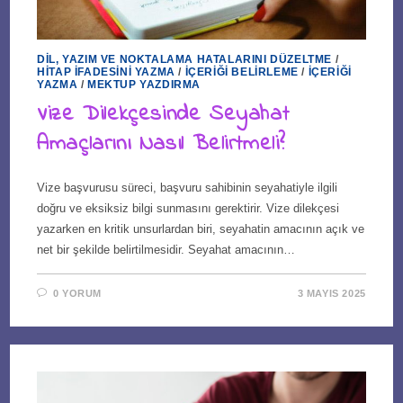
DIL, YAZIM VE NOKTALAMA HATALARINI DÜZELTME
/
HITAP İFADESINI YAZMA
/
İÇERIĞI BELIRLEME
/
İÇERIĞI
YAZMA
/
MEKTUP YAZDIRMA
Vize Dilekçesinde Seyahat
Amaçlarını Nasıl Belirtmeli?
Vize başvurusu süreci, başvuru sahibinin seyahatiyle ilgili
doğru ve eksiksiz bilgi sunmasını gerektirir. Vize dilekçesi
yazarken en kritik unsurlardan biri, seyahatin amacının açık ve
net bir şekilde belirtilmesidir. Seyahat amacının…
0 YORUM
3 MAYIS 2025