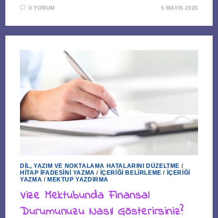
0 YORUM
5 MAYIS 2025
DIL, YAZIM VE NOKTALAMA HATALARINI DÜZELTME
/
HITAP İFADESINI YAZMA
/
İÇERIĞI BELIRLEME
/
İÇERIĞI
YAZMA
/
MEKTUP YAZDIRMA
Vize Mektubunda Finansal
Durumunuzu Nasıl Gösterirsiniz?