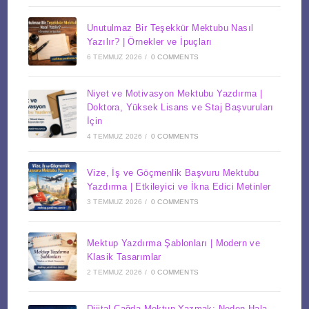
Unutulmaz Bir Teşekkür Mektubu Nasıl
Yazılır? | Örnekler ve İpuçları
6 TEMMUZ 2026
/
0 COMMENTS
Niyet ve Motivasyon Mektubu Yazdırma |
Doktora, Yüksek Lisans ve Staj Başvuruları
İçin
4 TEMMUZ 2026
/
0 COMMENTS
Vize, İş ve Göçmenlik Başvuru Mektubu
Yazdırma | Etkileyici ve İkna Edici Metinler
3 TEMMUZ 2026
/
0 COMMENTS
Mektup Yazdırma Şablonları | Modern ve
Klasik Tasarımlar
2 TEMMUZ 2026
/
0 COMMENTS
Dijital Çağda Mektup Yazmak: Neden Hala