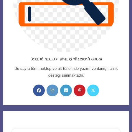
ÜCRETLI MEKTUP TÜRLERI YAZDIRMA SITESI
Bu sayfa tüm mektup ve alt türlerinde yazım ve danışmanlık
desteği sunmaktadır.
Opens
Opens
Opens
Opens
Opens
in
in
in
in
in
a
a
a
a
a
new
new
new
new
new
tab
tab
tab
tab
tab