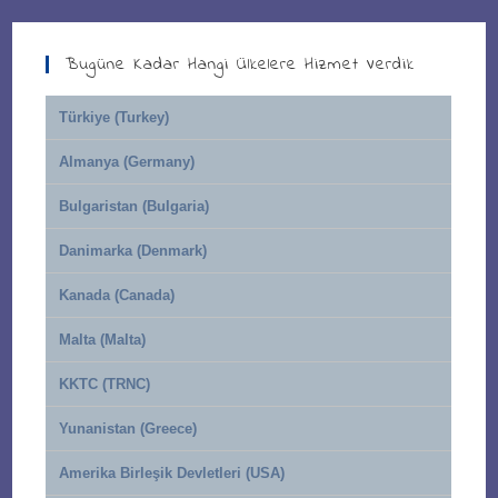
Bugüne Kadar Hangi Ülkelere Hizmet Verdik
Türkiye (Turkey)
Almanya (Germany)
Bulgaristan (Bulgaria)
Danimarka (Denmark)
Kanada (Canada)
Malta (Malta)
KKTC (TRNC)
Yunanistan (Greece)
Amerika Birleşik Devletleri (USA)