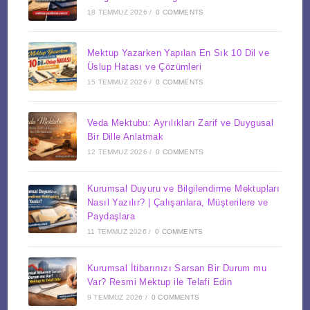
18 TEMMUZ 2026
/
0 COMMENTS
Mektup Yazarken Yapılan En Sık 10 Dil ve
Üslup Hatası ve Çözümleri
15 TEMMUZ 2026
/
0 COMMENTS
Veda Mektubu: Ayrılıkları Zarif ve Duygusal
Bir Dille Anlatmak
12 TEMMUZ 2026
/
0 COMMENTS
Kurumsal Duyuru ve Bilgilendirme Mektupları
Nasıl Yazılır? | Çalışanlara, Müşterilere ve
Paydaşlara
11 TEMMUZ 2026
/
0 COMMENTS
Kurumsal İtibarınızı Sarsan Bir Durum mu
Var? Resmi Mektup ile Telafi Edin
9 TEMMUZ 2026
/
0 COMMENTS