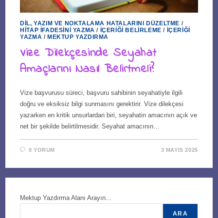
DIL, YAZIM VE NOKTALAMA HATALARINI DÜZELTME
/
HITAP İFADESINI YAZMA
/
İÇERIĞI BELIRLEME
/
İÇERIĞI
YAZMA
/
MEKTUP YAZDIRMA
Vize Dilekçesinde Seyahat
Amaçlarını Nasıl Belirtmeli?
Vize başvurusu süreci, başvuru sahibinin seyahatiyle ilgili
doğru ve eksiksiz bilgi sunmasını gerektirir. Vize dilekçesi
yazarken en kritik unsurlardan biri, seyahatin amacının açık ve
net bir şekilde belirtilmesidir. Seyahat amacının…
0 YORUM
3 MAYIS 2025
Mektup Yazdırma Alanı Arayın...
ARA