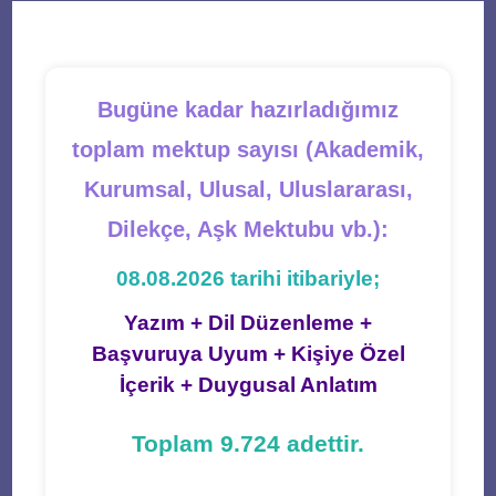
tab
tab
tab
tab
tab
Bugüne kadar hazırladığımız
toplam mektup sayısı (Akademik,
Kurumsal, Ulusal, Uluslararası,
Dilekçe, Aşk Mektubu vb.):
08.08.2026 tarihi itibariyle;
Yazım + Dil Düzenleme +
Başvuruya Uyum + Kişiye Özel
İçerik + Duygusal Anlatım
Toplam 9.724 adettir.