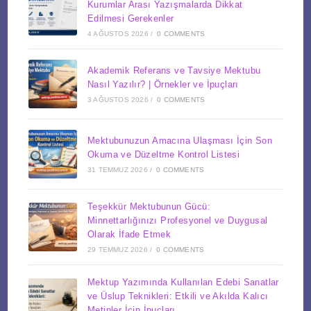
Kurumlar Arası Yazışmalarda Dikkat
Edilmesi Gerekenler
4 AĞUSTOS 2026
/
0 COMMENTS
Akademik Referans ve Tavsiye Mektubu
Nasıl Yazılır? | Örnekler ve İpuçları
3 AĞUSTOS 2026
/
0 COMMENTS
Mektubunuzun Amacına Ulaşması İçin Son
Okuma ve Düzeltme Kontrol Listesi
31 TEMMUZ 2026
/
0 COMMENTS
Teşekkür Mektubunun Gücü:
Minnettarlığınızı Profesyonel ve Duygusal
Olarak İfade Etmek
29 TEMMUZ 2026
/
0 COMMENTS
Mektup Yazımında Kullanılan Edebi Sanatlar
ve Üslup Teknikleri: Etkili ve Akılda Kalıcı
Metinler İçin İpuçları