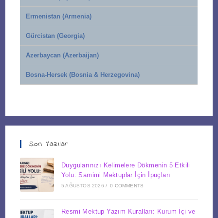
Ermenistan (Armenia)
Gürcistan (Georgia)
Azerbaycan (Azerbaijan)
Bosna-Hersek (Bosnia & Herzegovina)
Son Yazılar
Duygularınızı Kelimelere Dökmenin 5 Etkili
Yolu: Samimi Mektuplar İçin İpuçları
5 AĞUSTOS 2026
/
0 COMMENTS
Resmi Mektup Yazım Kuralları: Kurum İçi ve