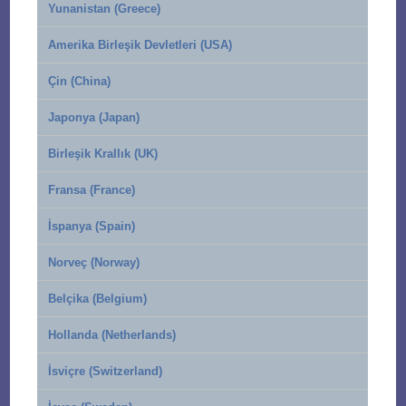
Yunanistan (Greece)
Amerika Birleşik Devletleri (USA)
Çin (China)
Japonya (Japan)
Birleşik Krallık (UK)
Fransa (France)
İspanya (Spain)
Norveç (Norway)
Belçika (Belgium)
Hollanda (Netherlands)
İsviçre (Switzerland)