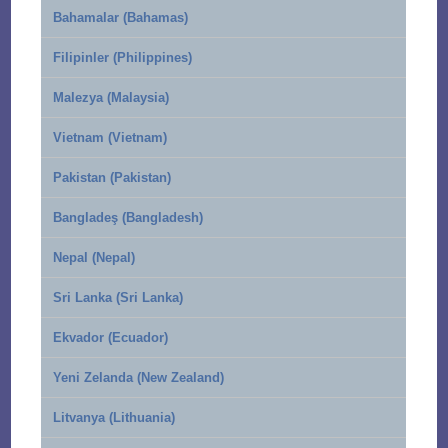
Bahamalar (Bahamas)
Filipinler (Philippines)
Malezya (Malaysia)
Vietnam (Vietnam)
Pakistan (Pakistan)
Bangladeş (Bangladesh)
Nepal (Nepal)
Sri Lanka (Sri Lanka)
Ekvador (Ecuador)
Yeni Zelanda (New Zealand)
Litvanya (Lithuania)