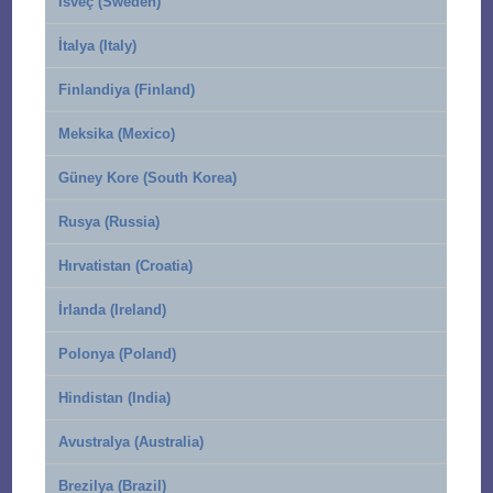
İsveç (Sweden)
İtalya (Italy)
Finlandiya (Finland)
Meksika (Mexico)
Güney Kore (South Korea)
Rusya (Russia)
Hırvatistan (Croatia)
İrlanda (Ireland)
Polonya (Poland)
Hindistan (India)
Avustralya (Australia)
Brezilya (Brazil)