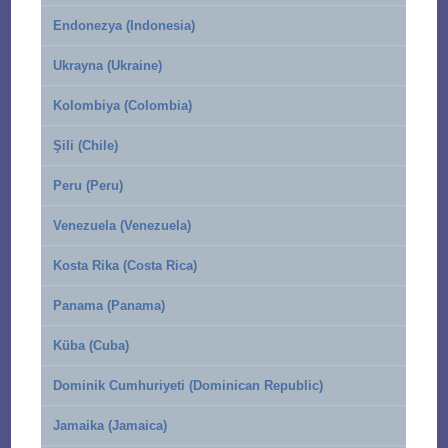
Endonezya (Indonesia)
Ukrayna (Ukraine)
Kolombiya (Colombia)
Şili (Chile)
Peru (Peru)
Venezuela (Venezuela)
Kosta Rika (Costa Rica)
Panama (Panama)
Küba (Cuba)
Dominik Cumhuriyeti (Dominican Republic)
Jamaika (Jamaica)