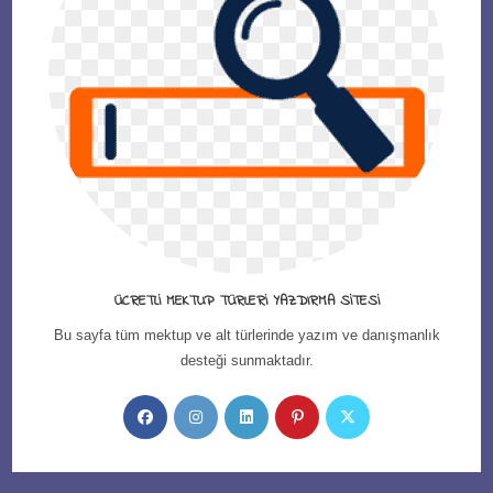
ÜCRETLI MEKTUP TÜRLERI YAZDIRMA SITESI
Bu sayfa tüm mektup ve alt türlerinde yazım ve danışmanlık
desteği sunmaktadır.
Opens
Opens
Opens
Opens
Opens
in
in
in
in
in
a
a
a
a
a
new
new
new
new
new