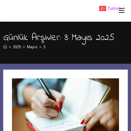
Skip
Turkish
▼
to
content
Günlük Arşivler: 3 Mayıs 2025
>
2025
>
Mayıs
>
3