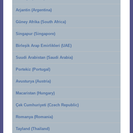
Arjantin (Argentina)
Güney Afrika (South Africa)
Singapur (Singapore)
Birleşik Arap Emirlikleri (UAE)
Suudi Arabistan (Saudi Arabia)
Portekiz (Portugal)
Avusturya (Austria)
Macaristan (Hungary)
Çek Cumhuriyeti (Czech Republic)
Romanya (Romania)
Tayland (Thailand)