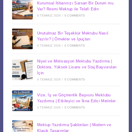
Kurumsal İtibarınızı Sarsan Bir Durum mu
Var? Resmi Mektup ile Telafi Edin
9 TEMMUZ 2026
/
0 COMMENTS
Unutulmaz Bir Teşekkür Mektubu Nasıl
Yazılır? | Örnekler ve İpuçları
6 TEMMUZ 2026
/
0 COMMENTS
Niyet ve Motivasyon Mektubu Yazdırma |
Doktora, Yüksek Lisans ve Staj Başvuruları
İçin
4 TEMMUZ 2026
/
0 COMMENTS
Vize, İş ve Göçmenlik Başvuru Mektubu
Yazdırma | Etkileyici ve İkna Edici Metinler
3 TEMMUZ 2026
/
0 COMMENTS
Mektup Yazdırma Şablonları | Modern ve
Klasik Tasarımlar