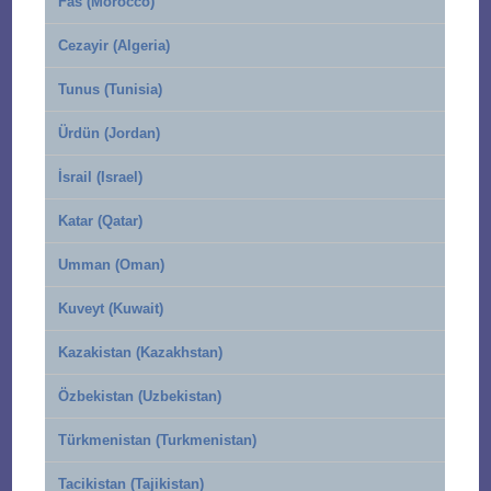
Fas (Morocco)
Cezayir (Algeria)
Tunus (Tunisia)
Ürdün (Jordan)
İsrail (Israel)
Katar (Qatar)
Umman (Oman)
Kuveyt (Kuwait)
Kazakistan (Kazakhstan)
Özbekistan (Uzbekistan)
Türkmenistan (Turkmenistan)
Tacikistan (Tajikistan)