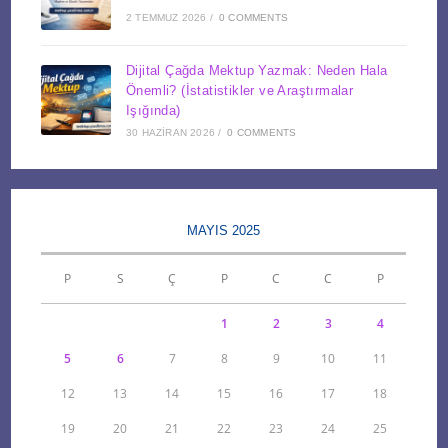
2 TEMMUZ 2026
/
0 COMMENTS
Dijital Çağda Mektup Yazmak: Neden Hala
Önemli? (İstatistikler ve Araştırmalar
Işığında)
30 HAZIRAN 2026
/
0 COMMENTS
MAYIS 2025
P
S
Ç
P
C
C
P
1
2
3
4
5
6
7
8
9
10
11
12
13
14
15
16
17
18
19
20
21
22
23
24
25