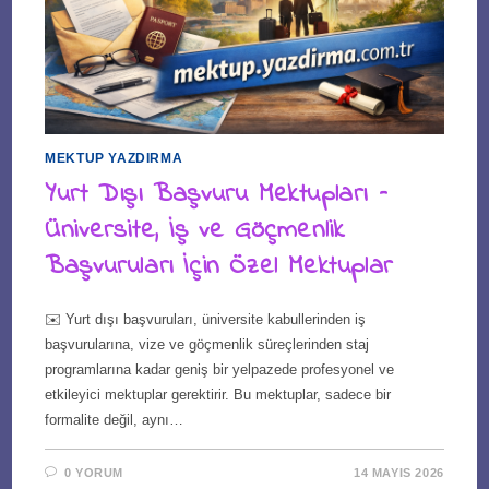
MEKTUP YAZDIRMA
Yurt Dışı Başvuru Mektupları –
Üniversite, İş ve Göçmenlik
Başvuruları İçin Özel Mektuplar
✉️ Yurt dışı başvuruları, üniversite kabullerinden iş
başvurularına, vize ve göçmenlik süreçlerinden staj
programlarına kadar geniş bir yelpazede profesyonel ve
etkileyici mektuplar gerektirir. Bu mektuplar, sadece bir
formalite değil, aynı…
0 YORUM
14 MAYIS 2026