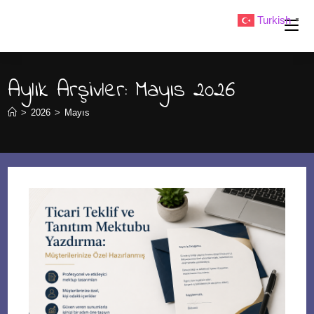
Skip
Turkish
▼
to
content
Aylık Arşivler: Mayıs 2026
>
2026
>
Mayıs