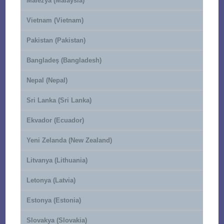
Malezya (Malaysia)
Vietnam (Vietnam)
Pakistan (Pakistan)
Bangladeş (Bangladesh)
Nepal (Nepal)
Sri Lanka (Sri Lanka)
Ekvador (Ecuador)
Yeni Zelanda (New Zealand)
Litvanya (Lithuania)
Letonya (Latvia)
Estonya (Estonia)
Slovakya (Slovakia)