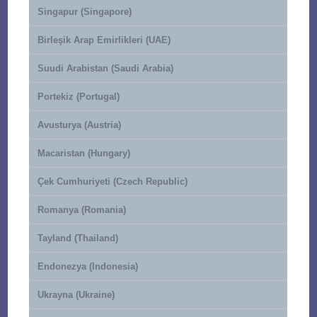
Singapur (Singapore)
Birleşik Arap Emirlikleri (UAE)
Suudi Arabistan (Saudi Arabia)
Portekiz (Portugal)
Avusturya (Austria)
Macaristan (Hungary)
Çek Cumhuriyeti (Czech Republic)
Romanya (Romania)
Tayland (Thailand)
Endonezya (Indonesia)
Ukrayna (Ukraine)