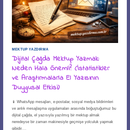
MEKTUP YAZDIRMA
Dijital Çağda Mektup Yazmak:
Neden Hala Önemli? (İstatistikler
ve Araştırmalarla El Yazısının
Duygusal Etkisi)
📱 WhatsApp mesajları, e-postalar, sosyal medya bildirimleri
ve anlık mesajlaşma uygulamaları arasında boğuştuğumuz bu
dijital çağda, el yazısıyla yazılmış bir mektup almak
neredeyse bir zaman makinesiyle geçmişe yolculuk yapmak
gibidir.…