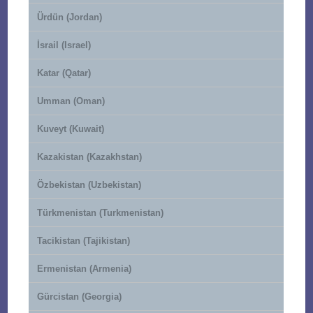
Ürdün (Jordan)
İsrail (Israel)
Katar (Qatar)
Umman (Oman)
Kuveyt (Kuwait)
Kazakistan (Kazakhstan)
Özbekistan (Uzbekistan)
Türkmenistan (Turkmenistan)
Tacikistan (Tajikistan)
Ermenistan (Armenia)
Gürcistan (Georgia)