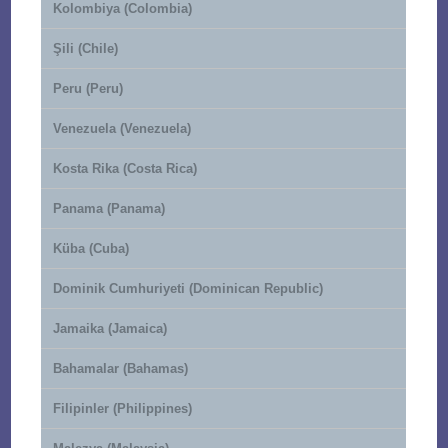
Kolombiya (Colombia)
Şili (Chile)
Peru (Peru)
Venezuela (Venezuela)
Kosta Rika (Costa Rica)
Panama (Panama)
Küba (Cuba)
Dominik Cumhuriyeti (Dominican Republic)
Jamaika (Jamaica)
Bahamalar (Bahamas)
Filipinler (Philippines)