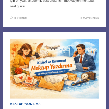
için ön yazı, akademik başvurular için motivasyon mektubu,
özel günler…
0 YORUM
3 MAYIS 2026
MEKTUP YAZDIRMA