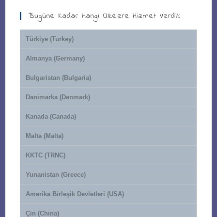
Bugüne Kadar Hangi Ülkelere Hizmet Verdik
Türkiye (Turkey)
Almanya (Germany)
Bulgaristan (Bulgaria)
Danimarka (Denmark)
Kanada (Canada)
Malta (Malta)
KKTC (TRNC)
Yunanistan (Greece)
Amerika Birleşik Devletleri (USA)
Çin (China)