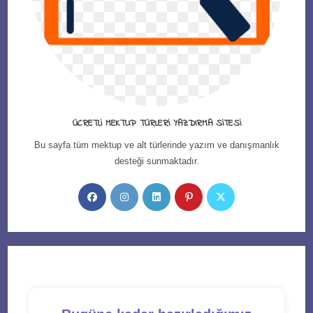
ÜCRETLI MEKTUP TÜRLERI YAZDIRMA SITESI
Bu sayfa tüm mektup ve alt türlerinde yazım ve danışmanlık
desteği sunmaktadır.
Opens
Opens
Opens
Opens
Opens
in
in
in
in
in
a
a
a
a
a
new
new
new
new
new
tab
tab
tab
tab
tab