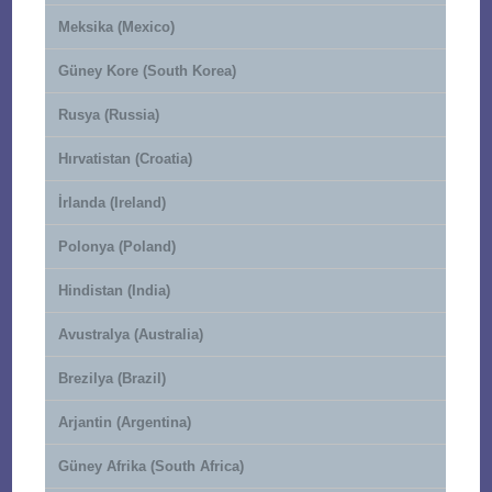
Meksika (Mexico)
Güney Kore (South Korea)
Rusya (Russia)
Hırvatistan (Croatia)
İrlanda (Ireland)
Polonya (Poland)
Hindistan (India)
Avustralya (Australia)
Brezilya (Brazil)
Arjantin (Argentina)
Güney Afrika (South Africa)