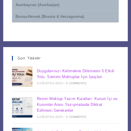
Azerbaycan (Azerbaijan)
Bosna-Hersek (Bosnia & Herzegovina)
Son Yazılar
Duygularınızı Kelimelere Dökmenin 5 Etkili
Yolu: Samimi Mektuplar İçin İpuçları
5 AĞUSTOS 2026
/
0 COMMENTS
Resmi Mektup Yazım Kuralları: Kurum İçi ve
Kurumlar Arası Yazışmalarda Dikkat
Edilmesi Gerekenler
4 AĞUSTOS 2026
/
0 COMMENTS