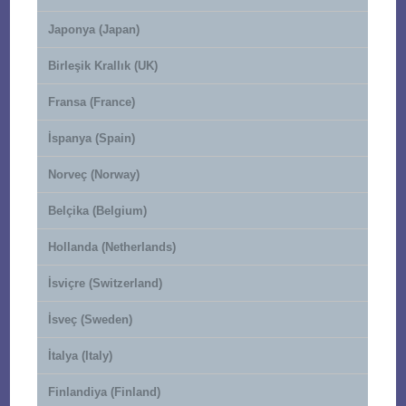
Japonya (Japan)
Birleşik Krallık (UK)
Fransa (France)
İspanya (Spain)
Norveç (Norway)
Belçika (Belgium)
Hollanda (Netherlands)
İsviçre (Switzerland)
İsveç (Sweden)
İtalya (Italy)
Finlandiya (Finland)