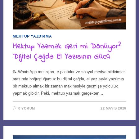
MEKTUP YAZDIRMA
Mektup Yazmak Geri mi Dönüyor?
Dijital Çağda El Yazısının Gücü
📝 WhatsApp mesajları, e-postalar ve sosyal medya bildirimleri
arasında boğuştuğumuz bu dijital çağda, el yazısıyla yazılmış
bir mektup almak bir zaman makinesiyle geçmişe yolculuk
yapmak gibidir. Peki, mektup yazmak gerçekten…
0 YORUM
22 MAYIS 2026