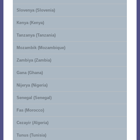
Slovenya (Slovenia)
Kenya (Kenya)
Tanzanya (Tanzania)
Mozambik (Mozambique)
Zambiya (Zambia)
Gana (Ghana)
Nijerya (Nigeria)
Senegal (Senegal)
Fas (Morocco)
Cezayir (Algeria)
Tunus (Tunisia)