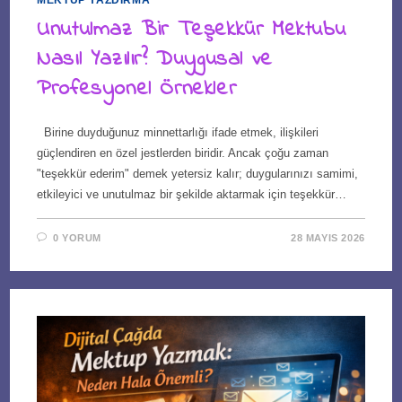
MEKTUP YAZDIRMA
Unutulmaz Bir Teşekkür Mektubu
Nasıl Yazılır? Duygusal ve
Profesyonel Örnekler
Birine duyduğunuz minnettarlığı ifade etmek, ilişkileri
güçlendiren en özel jestlerden biridir. Ancak çoğu zaman
"teşekkür ederim" demek yetersiz kalır; duygularınızı samimi,
etkileyici ve unutulmaz bir şekilde aktarmak için teşekkür…
0 YORUM
28 MAYIS 2026