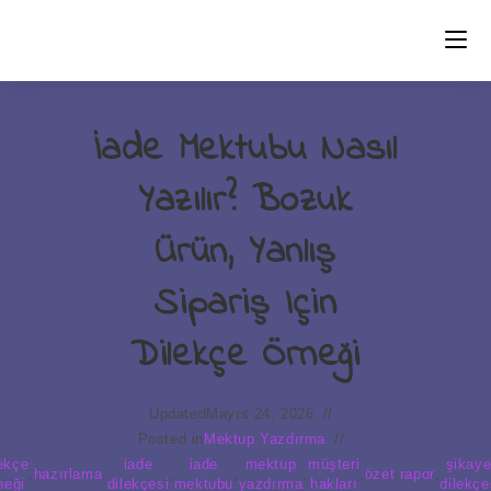
Skip
to
content
İade Mektubu Nasıl
Yazılır? Bozuk
Ürün, Yanlış
Sipariş Için
Dilekçe Örneği
Updated
Mayıs 24, 2026
Posted in
Mektup Yazdırma
lekçe
iade
iade
mektup
müşteri
şikaye
,
hazırlama
,
,
,
,
,
özet
,
rapor
,
neği
dilekçesi
mektubu
yazdırma
hakları
dilekçe