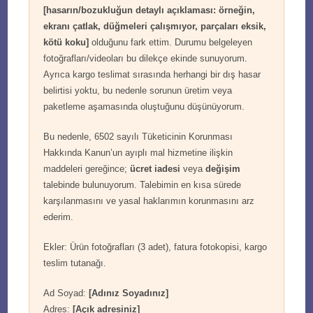
[hasarın/bozukluğun detaylı açıklaması: örneğin,
ekranı çatlak, düğmeleri çalışmıyor, parçaları eksik,
kötü koku]
olduğunu fark ettim. Durumu belgeleyen
fotoğrafları/videoları bu dilekçe ekinde sunuyorum.
Ayrıca kargo teslimat sırasında herhangi bir dış hasar
belirtisi yoktu, bu nedenle sorunun üretim veya
paketleme aşamasında oluştuğunu düşünüyorum.
Bu nedenle, 6502 sayılı Tüketicinin Korunması
Hakkında Kanun’un ayıplı mal hizmetine ilişkin
maddeleri gereğince;
ücret iadesi
veya
değişim
talebinde bulunuyorum. Talebimin en kısa sürede
karşılanmasını ve yasal haklarımın korunmasını arz
ederim.
Ekler: Ürün fotoğrafları (3 adet), fatura fotokopisi, kargo
teslim tutanağı.
Ad Soyad:
[Adınız Soyadınız]
Adres:
[Açık adresiniz]