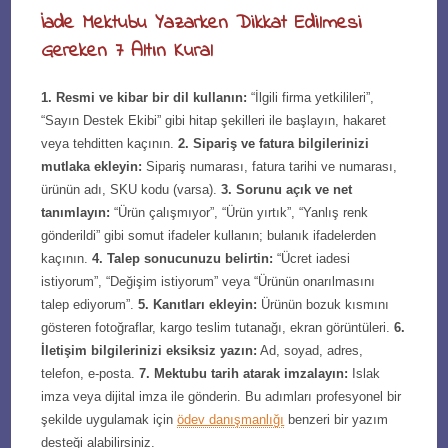
İade Mektubu Yazarken Dikkat Edilmesi
Gereken 7 Altın Kural
1. Resmi ve kibar bir dil kullanın:
“İlgili firma yetkilileri”,
“Sayın Destek Ekibi” gibi hitap şekilleri ile başlayın, hakaret
veya tehditten kaçının.
2. Sipariş ve fatura bilgilerinizi
mutlaka ekleyin:
Sipariş numarası, fatura tarihi ve numarası,
ürünün adı, SKU kodu (varsa).
3. Sorunu açık ve net
tanımlayın:
“Ürün çalışmıyor”, “Ürün yırtık”, “Yanlış renk
gönderildi” gibi somut ifadeler kullanın; bulanık ifadelerden
kaçının.
4. Talep sonucunuzu belirtin:
“Ücret iadesi
istiyorum”, “Değişim istiyorum” veya “Ürünün onarılmasını
talep ediyorum”.
5. Kanıtları ekleyin:
Ürünün bozuk kısmını
gösteren fotoğraflar, kargo teslim tutanağı, ekran görüntüleri.
6.
İletişim bilgilerinizi eksiksiz yazın:
Ad, soyad, adres,
telefon, e-posta.
7. Mektubu tarih atarak imzalayın:
Islak
imza veya dijital imza ile gönderin. Bu adımları profesyonel bir
şekilde uygulamak için
ödev danışmanlığı
benzeri bir yazım
desteği alabilirsiniz.