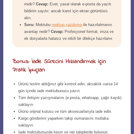
midir?
Cevap:
Evet, yasal olarak e-posta da yazılı
bildirim sayılır; ancak kanıt için ekran görüntüsü
alın.
Soru:
Mektubu
mektup yazdırma
ile hazırlatmanın
avantajı nedir?
Cevap:
Profesyonel format, imza ve
ek dosyalarla hatasız ve etkili bir dilekçe hazırlanır.
Bonus: İade Sürecini Hızlandırmak için
Pratik İpuçları
Ürünü teslim aldığınız gibi kontrol edin; aksaklık varsa 14
gün içinde iade mektubunuzu yazın.
Tüm iletişim yazışmalarını (e-posta, whatsapp, çağrı kaydı)
saklayın.
Ürünü orijinal kutusu ve tüm aksesuarlarıyla iade edin.
Kargo gönderimi yaparken takip numarasını mutlaka
saklayın.
İade mektubunuzda kesin ve net taleplerde bulunun;