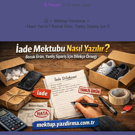
0 Yorum
6 mins read
>
Mektup Yazdırma
>
İade Mektubu Nasıl Yazılır? Bozuk Ürün, Yanlış Sipariş için Dilekçe Örneği