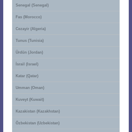
Senegal (Senegal)
Fas (Morocco)
Cezayir (Algeria)
Tunus (Tunisia)
Ürdün (Jordan)
İsrail (Israel)
Katar (Qatar)
Umman (Oman)
Kuveyt (Kuwait)
Kazakistan (Kazakhstan)
Özbekistan (Uzbekistan)