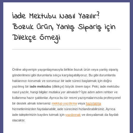
İade Mektubu Nasıl Yazılır?
Bozuk Ürün, Yanlış Sipariş için
Dilekçe Örneği
Online alışverişin yaygınlaşmasıyla birlikte bozuk ürün veya yanlış sipariş
gönderilmesi gibi durumlarla sıkça karşılaşabiliyoruz. Bu gibi durumlarda
haklarınızı korumak ve sorunsuz bir iade süreci başlatmak için doğru
yazılmış bir
iade mektubu
(dilekçe) büyük önem taşır. Peki, iade mektubu
nasıl yazılır, hangi bilgiler mutlaka yer almalıdır? İşte adım adım rehber ve
kullanıma hazır şablonlar. Ayrıca bu tür resmi yazışmalarınızda profesyonel
bir destek almak isterseniz
mektup yazdırma
veya
hazırlatma
hizmetlerimizden faydalanabilir, iade sürecinizi hızlandırabilirsiniz. Ayrıca
iade taleplerinizin kaydını tutmak için
yazdırmak
ve dosyalamak da faydalı
olacaktır.