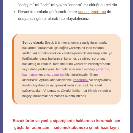
“değişim” mi “iade” mi yoksa “onarım” mı olduğunu belirtin.
Resmi kurumlarla görüşmek üzere
sunum yaptırma
ile
dosyanızı görsel olarak hazırlayabilirsiniz.
Sonuç olarak:
Bozuk ürün veya yanlış sipariş durumunda
haklarınızı kullanmak için doğru yazılmış bir iade mektubu
şarttır. Yukarıdaki örnekleri kendi bilgilerinizle doldurup satıcıya
ilettiğinizde, yasal haklarınızı korumuş ve süreci sorunsuz
başlatmış olursunuz. İade mektubu yazarken zorlanıyorsanız
veya daha profesyonel bir metin isterseniz
mektup yazdırma
,
hazırlatma
veya
tez yaptırma
hizmetlerimizden ilham
alabilirsiniz. Ayrıca iade taleplerinizi
yazdırmak
ve dosyalamak
ileride oluşabilecek uyuşmazlıklarda size güçlü bir kanıt
sağlayacaktır. Unutmayın, tüketici haklarınızı bilmek ve doğru
belgeyi kullanmak her zaman avantajınızadır!
Bozuk ürün ve yanlış siparişlerde haklarınızı korumak için
güçlü bir adım atın – iade mektubunuzu şimdi hazırlayın