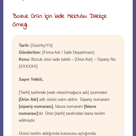
Bozuk Ürün İçin İade Mektubu Dilekçe
Örneği
Tarih:
[Gün/Ay/Yıl]
Gönderilen:
[Firma Adı / İade Departmanı]
Konu:
Bozuk ürün iade talebi – [Ürün Adı] – Sipariş No:
[XXXXXX]
Sayın Yetkili,
[Tarih] tarihinde [web sitesi/mağaza adı] üzerinden
[Ürün Adı]
adlı ürünü satın aldım. Sipariş numaram
[sipariş numarası]
, fatura numaram
[fatura
numarası]
’dır. Ürün [tarih] tarafından bana teslim
edilmiştir.
Ürünü teslim aldığımda kutusunu açtığımda