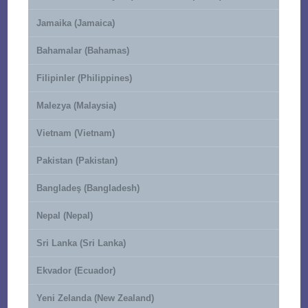
Jamaika (Jamaica)
Bahamalar (Bahamas)
Filipinler (Philippines)
Malezya (Malaysia)
Vietnam (Vietnam)
Pakistan (Pakistan)
Bangladeş (Bangladesh)
Nepal (Nepal)
Sri Lanka (Sri Lanka)
Ekvador (Ecuador)
Yeni Zelanda (New Zealand)