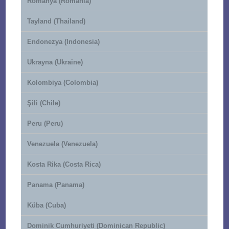
Romanya (Romania)
Tayland (Thailand)
Endonezya (Indonesia)
Ukrayna (Ukraine)
Kolombiya (Colombia)
Şili (Chile)
Peru (Peru)
Venezuela (Venezuela)
Kosta Rika (Costa Rica)
Panama (Panama)
Küba (Cuba)
Dominik Cumhuriyeti (Dominican Republic)