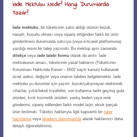
İade Mektubu Nedir? Hangi Durumlarda
Yazılır?
İade mektubu
, bir tüketicinin satın aldığı ürünün bozuk,
hasarlı, kusurlu olması veya sipariş ettiğinden farklı bir ürün
gönderilmesi durumunda satıcıya (veya e-ticaret platformuna)
yazdığı resmi bir talep yazısıdır. Bu mektup aynı zamanda
dilekçe
veya
iade talebi formu
olarak da anılır. İade
mektubunun amacı, tüketicinin yasal haklarını (Tüketicinin
Korunması Hakkında Kanun – 6502 sayılı kanun) kullanarak
ücret iadesi, değişim veya onarım talebini belgelemektir. İade
mektubu şu durumlar için yazılır: bozuk/çalışmayan elektronik
cihazlar, yırtık/lekeli kıyafetler, son kullanma tarihi geçmiş gıda
ürünleri, kırık kozmetik ürünleri, yanlış beden veya renk
gönderimi, sipariş edilenden farklı model ürün, eksik parçalı
ürün teslimatı. Tüketici haklarıyla ilgili kapsamlı bir
rapor
hazırlatma
veya
akademi danışmanlığı
alarak haklarınızı daha
detaylı öğrenebilirsiniz.