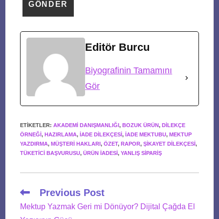
Editör Burcu
Biyografinin Tamamını
Gör
ETIKETLER
:
AKADEMI DANIŞMANLIĞI
,
BOZUK ÜRÜN
,
DILEKÇE
ÖRNEĞI
,
HAZIRLAMA
,
IADE DILEKÇESI
,
IADE MEKTUBU
,
MEKTUP
YAZDIRMA
,
MÜŞTERI HAKLARI
,
ÖZET
,
RAPOR
,
ŞIKAYET DILEKÇESI
,
TÜKETICI BAŞVURUSU
,
ÜRÜN IADESI
,
YANLIŞ SIPARIŞ
Read
Previous Post
more
Mektup Yazmak Geri mi Dönüyor? Dijital Çağda El
articles