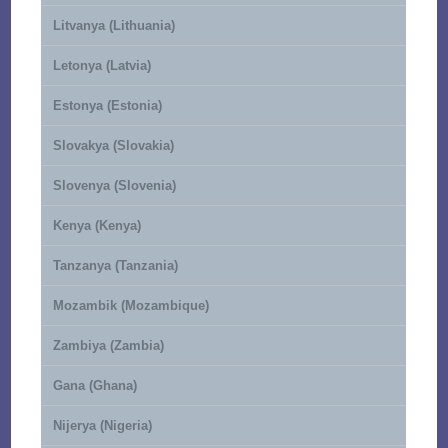
Litvanya (Lithuania)
Letonya (Latvia)
Estonya (Estonia)
Slovakya (Slovakia)
Slovenya (Slovenia)
Kenya (Kenya)
Tanzanya (Tanzania)
Mozambik (Mozambique)
Zambiya (Zambia)
Gana (Ghana)
Nijerya (Nigeria)