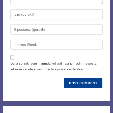
Enter
your
name
Enter
or
your
username
email
Enter
to
address
your
comment
to
website
comment
URL
Daha sonraki yorumlarımda kullanılması için adım, e-posta
(optional)
adresim ve site adresim bu tarayıcıya kaydedilsin.