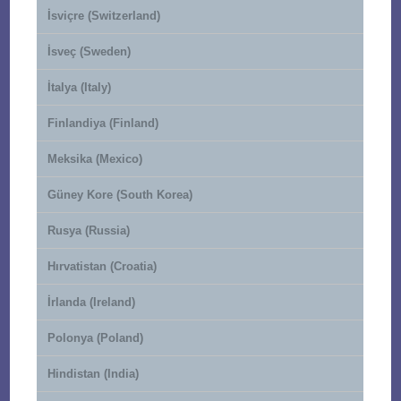
İsviçre (Switzerland)
İsveç (Sweden)
İtalya (Italy)
Finlandiya (Finland)
Meksika (Mexico)
Güney Kore (South Korea)
Rusya (Russia)
Hırvatistan (Croatia)
İrlanda (Ireland)
Polonya (Poland)
Hindistan (India)