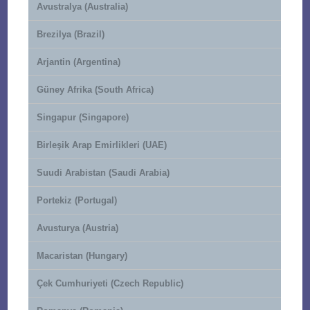
Avustralya (Australia)
Brezilya (Brazil)
Arjantin (Argentina)
Güney Afrika (South Africa)
Singapur (Singapore)
Birleşik Arap Emirlikleri (UAE)
Suudi Arabistan (Saudi Arabia)
Portekiz (Portugal)
Avusturya (Austria)
Macaristan (Hungary)
Çek Cumhuriyeti (Czech Republic)