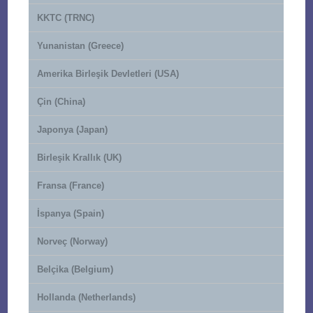
KKTC (TRNC)
Yunanistan (Greece)
Amerika Birleşik Devletleri (USA)
Çin (China)
Japonya (Japan)
Birleşik Krallık (UK)
Fransa (France)
İspanya (Spain)
Norveç (Norway)
Belçika (Belgium)
Hollanda (Netherlands)