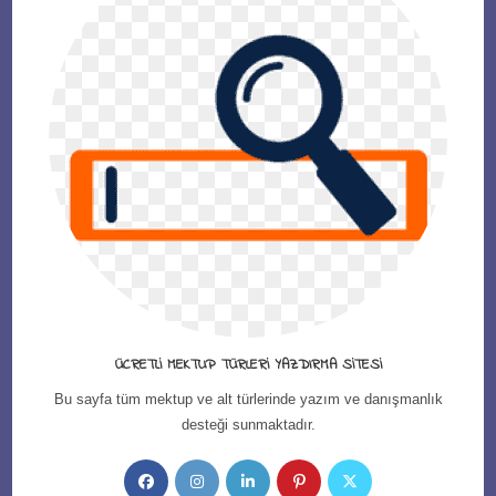
ÜCRETLI MEKTUP TÜRLERI YAZDIRMA SITESI
Bu sayfa tüm mektup ve alt türlerinde yazım ve danışmanlık
desteği sunmaktadır.
Opens
Opens
Opens
Opens
Opens