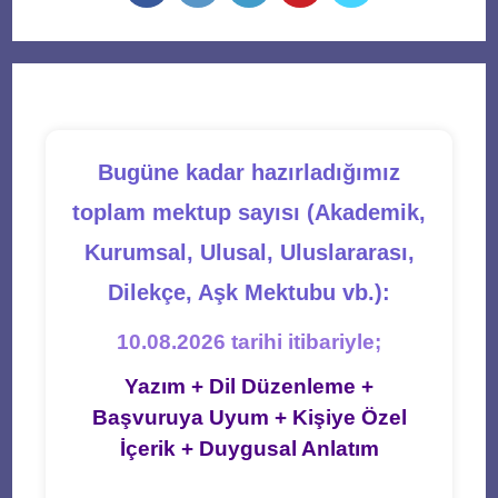
in
in
in
in
in
a
a
a
a
a
new
new
new
new
new
tab
tab
tab
tab
tab
Bugüne kadar hazırladığımız
toplam mektup sayısı (Akademik,
Kurumsal, Ulusal, Uluslararası,
Dilekçe, Aşk Mektubu vb.):
10.08.2026 tarihi itibariyle;
Yazım + Dil Düzenleme +
Başvuruya Uyum + Kişiye Özel
İçerik + Duygusal Anlatım