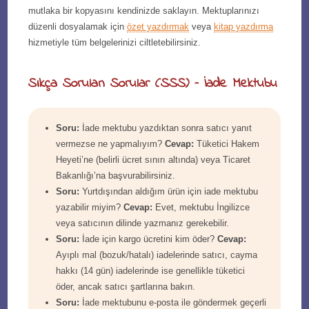
mutlaka bir kopyasını kendinizde saklayın. Mektuplarınızı
düzenli dosyalamak için
özet yazdırmak
veya
kitap yazdırma
hizmetiyle tüm belgelerinizi ciltletebilirsiniz.
Sıkça Sorulan Sorular (SSS) – İade Mektubu
Soru:
İade mektubu yazdıktan sonra satıcı yanıt
vermezse ne yapmalıyım?
Cevap:
Tüketici Hakem
Heyeti’ne (belirli ücret sınırı altında) veya Ticaret
Bakanlığı’na başvurabilirsiniz.
Soru:
Yurtdışından aldığım ürün için iade mektubu
yazabilir miyim?
Cevap:
Evet, mektubu İngilizce
veya satıcının dilinde yazmanız gerekebilir.
Soru:
İade için kargo ücretini kim öder?
Cevap:
Ayıplı mal (bozuk/hatalı) iadelerinde satıcı, cayma
hakkı (14 gün) iadelerinde ise genellikle tüketici
öder, ancak satıcı şartlarına bakın.
Soru:
İade mektubunu e-posta ile göndermek geçerli