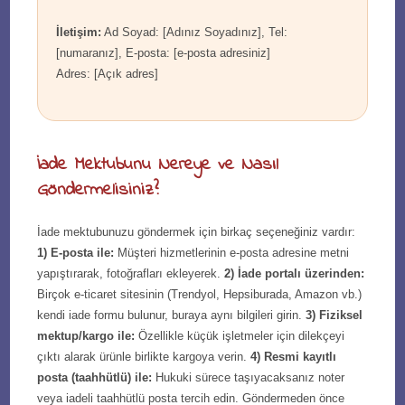
İletişim:
Ad Soyad: [Adınız Soyadınız], Tel:
[numaranız], E-posta: [e-posta adresiniz]
Adres: [Açık adres]
İade Mektubunu Nereye ve Nasıl
Göndermelisiniz?
İade mektubunuzu göndermek için birkaç seçeneğiniz vardır:
1) E-posta ile:
Müşteri hizmetlerinin e-posta adresine metni
yapıştırarak, fotoğrafları ekleyerek.
2) İade portalı üzerinden:
Birçok e-ticaret sitesinin (Trendyol, Hepsiburada, Amazon vb.)
kendi iade formu bulunur, buraya aynı bilgileri girin.
3) Fiziksel
mektup/kargo ile:
Özellikle küçük işletmeler için dilekçeyi
çıktı alarak ürünle birlikte kargoya verin.
4) Resmi kayıtlı
posta (taahhütlü) ile:
Hukuki sürece taşıyacaksanız noter
veya iadeli taahhütlü posta tercih edin. Göndermeden önce