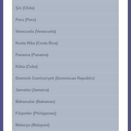
Şili (Chile)
Peru (Peru)
Venezuela (Venezuela)
Kosta Rika (Costa Rica)
Panama (Panama)
Küba (Cuba)
Dominik Cumhuriyeti (Dominican Republic)
Jamaika (Jamaica)
Bahamalar (Bahamas)
Filipinler (Philippines)
Malezya (Malaysia)