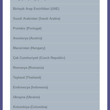
Birleşik Arap Emirlikleri (UAE)
Suudi Arabistan (Saudi Arabia)
Portekiz (Portugal)
Avusturya (Austria)
Macaristan (Hungary)
Çek Cumhuriyeti (Czech Republic)
Romanya (Romania)
Tayland (Thailand)
Endonezya (Indonesia)
Ukrayna (Ukraine)
Kolombiya (Colombia)