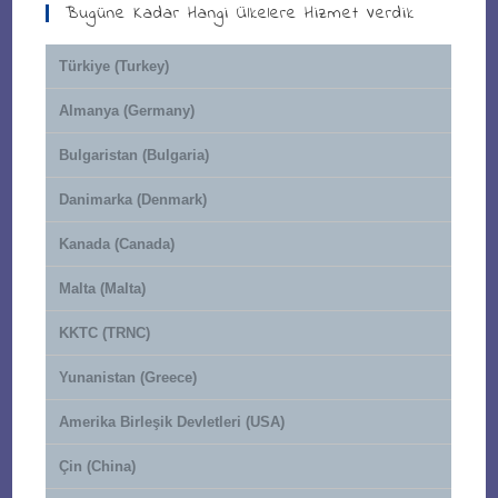
Bugüne Kadar Hangi Ülkelere Hizmet Verdik
Türkiye (Turkey)
Almanya (Germany)
Bulgaristan (Bulgaria)
Danimarka (Denmark)
Kanada (Canada)
Malta (Malta)
KKTC (TRNC)
Yunanistan (Greece)
Amerika Birleşik Devletleri (USA)
Çin (China)