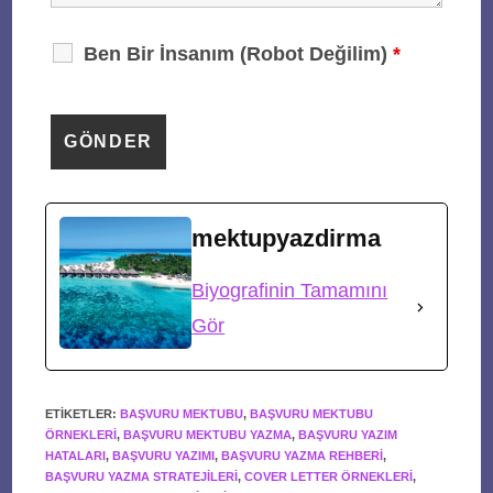
Ben Bir İnsanım (Robot Değilim)
*
mektupyazdirma
Biyografinin Tamamını
Gör
ETIKETLER
:
BAŞVURU MEKTUBU
,
BAŞVURU MEKTUBU
ÖRNEKLERI
,
BAŞVURU MEKTUBU YAZMA
,
BAŞVURU YAZIM
HATALARI
,
BAŞVURU YAZIMI
,
BAŞVURU YAZMA REHBERI
,
BAŞVURU YAZMA STRATEJILERI
,
COVER LETTER ÖRNEKLERI
,