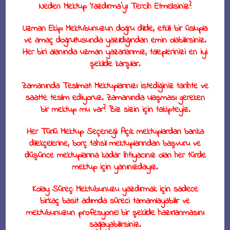
Neden Mektup Yazdırma’yı Tercih Etmelisiniz?
Uzman Ekip
: Mektubunuzun doğru dilde, etkili bir üslupla
ve amaç doğrultusunda yazıldığından emin olabilirsiniz.
Her biri alanında uzman yazarlarımız, taleplerinizi en iyi
şekilde karşılar.
Zamanında Teslimat
: Mektuplarınızı istediğiniz tarihte ve
saatte teslim ediyoruz. Zamanında ulaşması gereken
bir mektup mu var? Biz sizin için takipteyiz.
Her Türlü Mektup Seçeneği
: Açık mektuplardan banka
dilekçelerine, borç tahsil mektuplarından başvuru ve
düşünce mektuplarına kadar ihtiyacınız olan her türde
mektup için yanınızdayız.
Kolay Süreç
: Mektubunuzu yazdırmak için sadece
birkaç basit adımda süreci tamamlayabilir ve
mektubunuzun profesyonel bir şekilde hazırlanmasını
sağlayabilirsiniz.