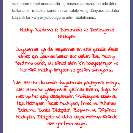
yazmanın temel unsurlarıdır. İş başvurularınızda bu teknikleri
kullanarak, mülakat şansınızı artırabilir ve iş dünyasında daha
başarılı bir kariyer yolculuğuna adım atabilirsiniz.
Mektup Yazdırma ile Zamanında ve Profesyonel
Mektuplar
Duygularınızı ya da taleplerinizi en etkili şekilde ifade
etmek için yazmak bazen zor olabilir. Biz, Mektup
Yazdırma olarak, bu süreci sizin için kolaylaştırıyor ve
her türlü mektup ihtiyacınıza çözüm sunuyoruz.
İster özel bir durumda duygularınızı paylaşmak isteyin,
ister resmi bir yazışma ile işlerinizi ilerletin, doğru bir
mektup her şeyi değiştirebilir. Profesyonel ekibimiz,
Açık Mektuplar, Alacak Mektupları, Amaç ve Muhatabı
Belirleme, Banka Dilekçeleri, Başvuru ve Düşünce
Mektupları, Dilekçeler ve daha birçok mektup türünde
size yardımcı oluyor.