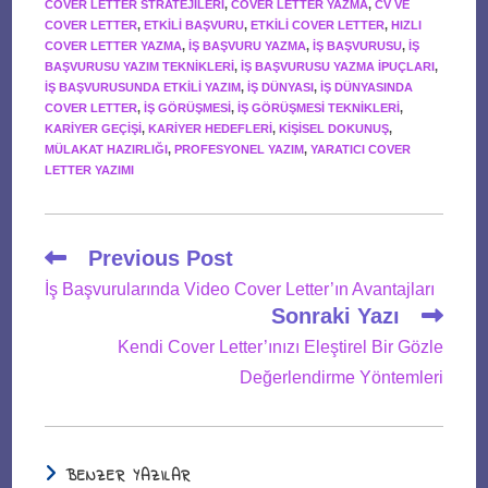
COVER LETTER STRATEJILERI
,
COVER LETTER YAZMA
,
CV VE
COVER LETTER
,
ETKILI BAŞVURU
,
ETKILI COVER LETTER
,
HIZLI
COVER LETTER YAZMA
,
IŞ BAŞVURU YAZMA
,
IŞ BAŞVURUSU
,
IŞ
BAŞVURUSU YAZIM TEKNIKLERI
,
IŞ BAŞVURUSU YAZMA IPUÇLARI
,
IŞ BAŞVURUSUNDA ETKILI YAZIM
,
IŞ DÜNYASI
,
IŞ DÜNYASINDA
COVER LETTER
,
IŞ GÖRÜŞMESI
,
IŞ GÖRÜŞMESI TEKNIKLERI
,
KARIYER GEÇIŞI
,
KARIYER HEDEFLERI
,
KIŞISEL DOKUNUŞ
,
MÜLAKAT HAZIRLIĞI
,
PROFESYONEL YAZIM
,
YARATICI COVER
LETTER YAZIMI
Read
Previous Post
more
İş Başvurularında Video Cover Letter’ın Avantajları
articles
Sonraki Yazı
Kendi Cover Letter’ınızı Eleştirel Bir Gözle
Değerlendirme Yöntemleri
BENZER YAZILAR