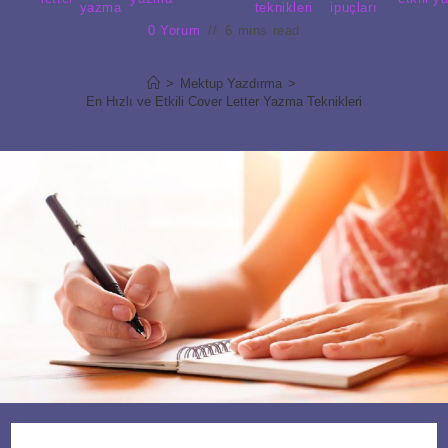
yazma
teknikleri
ipuçları
0 Yorum
6 mins read
>
Mektup Yazdırma
>
En Hızlı ve Etkili Cover Letter Yazma Teknikleri