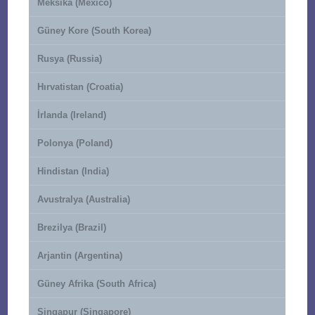
Meksika (Mexico)
Güney Kore (South Korea)
Rusya (Russia)
Hırvatistan (Croatia)
İrlanda (Ireland)
Polonya (Poland)
Hindistan (India)
Avustralya (Australia)
Brezilya (Brazil)
Arjantin (Argentina)
Güney Afrika (South Africa)
Singapur (Singapore)