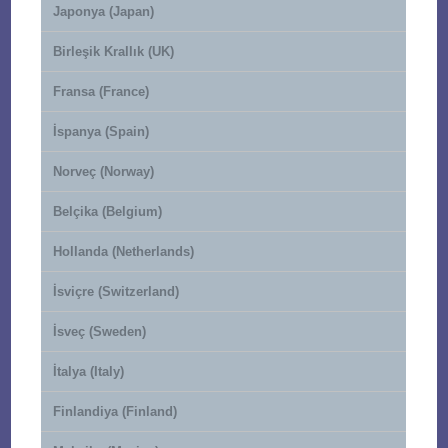
Japonya (Japan)
Birleşik Krallık (UK)
Fransa (France)
İspanya (Spain)
Norveç (Norway)
Belçika (Belgium)
Hollanda (Netherlands)
İsviçre (Switzerland)
İsveç (Sweden)
İtalya (Italy)
Finlandiya (Finland)