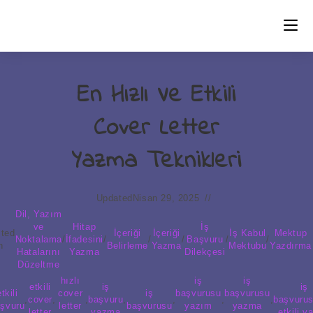
Skip
to
content
En Hızlı Ve Etkili
Cover Letter
Yazma Teknikleri
Updated
Nisan 29, 2025
Dil, Yazım
ve
Hitap
İş
ted
İçeriği
İçeriği
İş Kabul
Mektup
Noktalama
/
İfadesini
/
/
/
Başvuru
/
/
n
Belirleme
Yazma
Mektubu
Yazdırma
Hatalarını
Yazma
Dilekçesi
Düzeltme
hızlı
iş
iş
etkili
iş
iş
etkili
cover
iş
başvurusu
başvurusu
,
cover
,
,
başvuru
,
,
,
,
başvuru
şvuru
letter
başvurusu
yazım
yazma
letter
yazma
etkili y