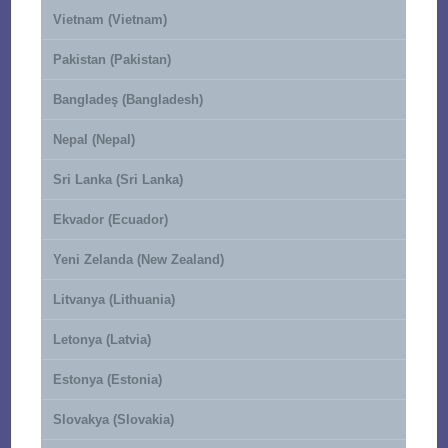
Vietnam (Vietnam)
Pakistan (Pakistan)
Bangladeş (Bangladesh)
Nepal (Nepal)
Sri Lanka (Sri Lanka)
Ekvador (Ecuador)
Yeni Zelanda (New Zealand)
Litvanya (Lithuania)
Letonya (Latvia)
Estonya (Estonia)
Slovakya (Slovakia)