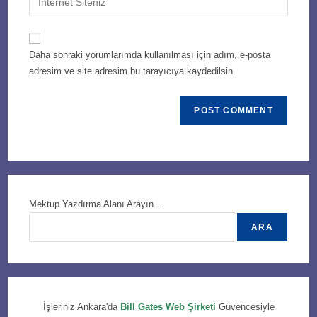
address
your
comment
to
website
comment
URL
Daha sonraki yorumlarımda kullanılması için adım, e-posta
(optional)
adresim ve site adresim bu tarayıcıya kaydedilsin.
Mektup Yazdırma Alanı Arayın...
ARA
İşleriniz Ankara'da
Bill Gates Web Şirketi
Güvencesiyle