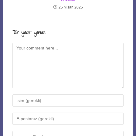
25 Nisan 2025
Bir yanıt yazın
Comment
Enter
your
name
Enter
or
your
username
email
Enter
to