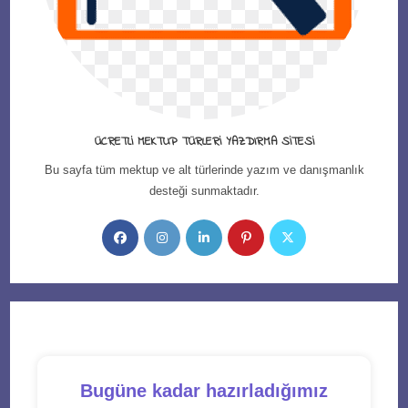
ÜCRETLI MEKTUP TÜRLERI YAZDIRMA SITESI
Bu sayfa tüm mektup ve alt türlerinde yazım ve danışmanlık
desteği sunmaktadır.
Opens
Opens
Opens
Opens
Opens
in
in
in
in
in
a
a
a
a
a
new
new
new
new
new
tab
tab
tab
tab
tab
Bugüne kadar hazırladığımız