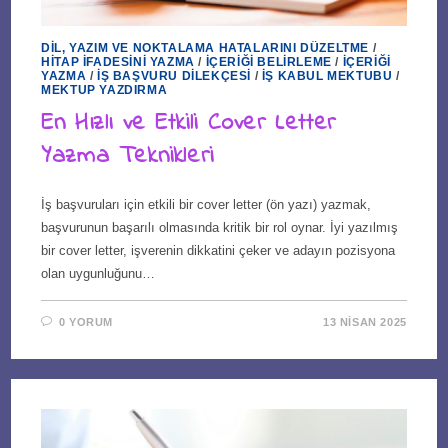
DIL, YAZIM VE NOKTALAMA HATALARINI DÜZELTME
/
HITAP İFADESINI YAZMA
/
İÇERIĞI BELIRLEME
/
İÇERIĞI
YAZMA
/
İŞ BAŞVURU DILEKÇESI
/
İŞ KABUL MEKTUBU
/
MEKTUP YAZDIRMA
En Hızlı ve Etkili Cover Letter
Yazma Teknikleri
İş başvuruları için etkili bir cover letter (ön yazı) yazmak,
başvurunun başarılı olmasında kritik bir rol oynar. İyi yazılmış
bir cover letter, işverenin dikkatini çeker ve adayın pozisyona
olan uygunluğunu…
0 YORUM
13 NISAN 2025