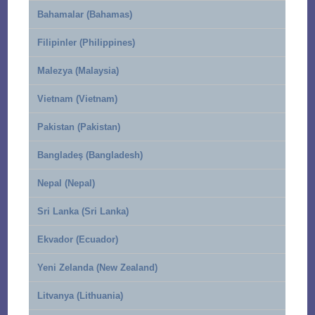
Bahamalar (Bahamas)
Filipinler (Philippines)
Malezya (Malaysia)
Vietnam (Vietnam)
Pakistan (Pakistan)
Bangladeş (Bangladesh)
Nepal (Nepal)
Sri Lanka (Sri Lanka)
Ekvador (Ecuador)
Yeni Zelanda (New Zealand)
Litvanya (Lithuania)