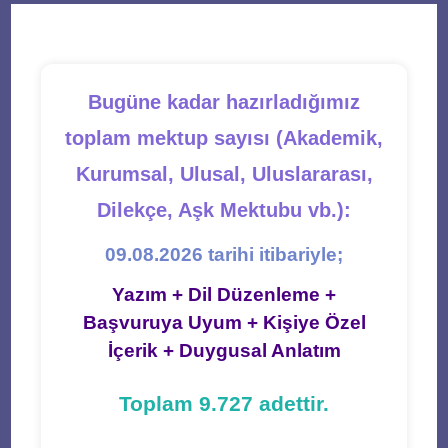
tab
tab
tab
tab
tab
Bugüne kadar hazırladığımız
toplam mektup sayısı (Akademik,
Kurumsal, Ulusal, Uluslararası,
Dilekçe, Aşk Mektubu vb.):
09.08.2026 tarihi itibariyle;
Yazım + Dil Düzenleme +
Başvuruya Uyum + Kişiye Özel
İçerik + Duygusal Anlatım
Toplam 9.727 adettir.