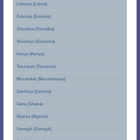
Letonya (Latvia)
Estonya (Estonia)
Slovakya (Slovakia)
Slovenya (Slovenia)
Kenya (Kenya)
Tanzanya (Tanzania)
Mozambik (Mozambique)
Zambiya (Zambia)
Gana (Ghana)
Nijerya (Nigeria)
Senegal (Senegal)