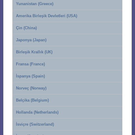
Yunanistan (Greece)
Amerika Birleşik Devletleri (USA)
Çin (China)
Japonya (Japan)
Birleşik Krallık (UK)
Fransa (France)
İspanya (Spain)
Norveç (Norway)
Belçika (Belgium)
Hollanda (Netherlands)
İsviçre (Switzerland)