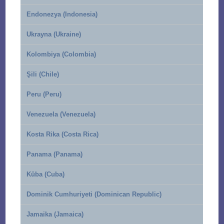
Endonezya (Indonesia)
Ukrayna (Ukraine)
Kolombiya (Colombia)
Şili (Chile)
Peru (Peru)
Venezuela (Venezuela)
Kosta Rika (Costa Rica)
Panama (Panama)
Küba (Cuba)
Dominik Cumhuriyeti (Dominican Republic)
Jamaika (Jamaica)