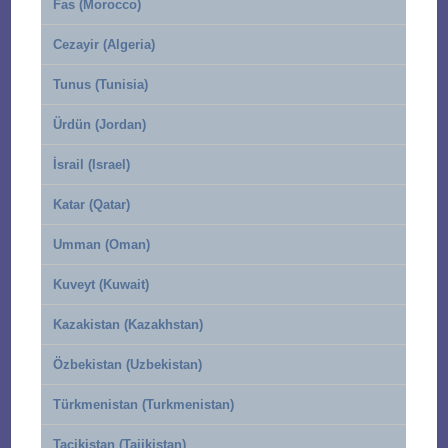
Fas (Morocco)
Cezayir (Algeria)
Tunus (Tunisia)
Ürdün (Jordan)
İsrail (Israel)
Katar (Qatar)
Umman (Oman)
Kuveyt (Kuwait)
Kazakistan (Kazakhstan)
Özbekistan (Uzbekistan)
Türkmenistan (Turkmenistan)
Tacikistan (Tajikistan)