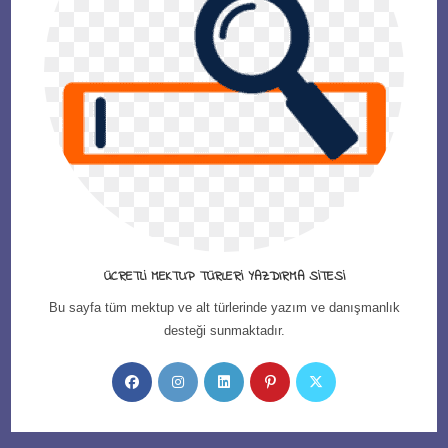
ÜCRETLI MEKTUP TÜRLERI YAZDIRMA SITESI
Bu sayfa tüm mektup ve alt türlerinde yazım ve danışmanlık
desteği sunmaktadır.
Opens
Opens
Opens
Opens
Opens
in
in
in
in
in
a
a
a
a
a
new
new
new
new
new