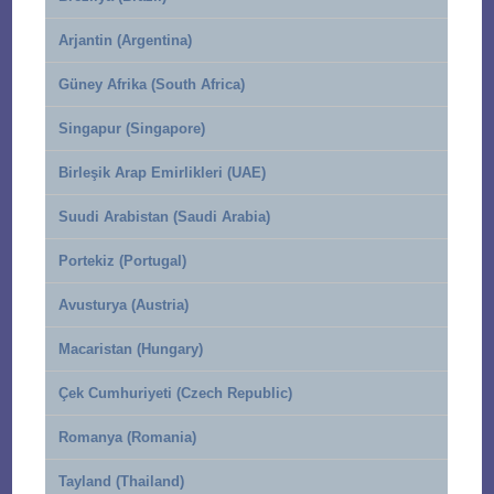
Arjantin (Argentina)
Güney Afrika (South Africa)
Singapur (Singapore)
Birleşik Arap Emirlikleri (UAE)
Suudi Arabistan (Saudi Arabia)
Portekiz (Portugal)
Avusturya (Austria)
Macaristan (Hungary)
Çek Cumhuriyeti (Czech Republic)
Romanya (Romania)
Tayland (Thailand)