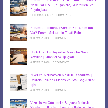
Kurumsal Duyuru ve Bilgilendirme Mektupları
Nasıl Yazılır? | Çalışanlara, Müşterilere ve
Paydaşlara
11 TEMMUZ 2026
/
0 COMMENTS
Kurumsal İtibarınızı Sarsan Bir Durum mu
Var? Resmi Mektup ile Telafi Edin
9 TEMMUZ 2026
/
0 COMMENTS
Unutulmaz Bir Teşekkür Mektubu Nasıl
Yazılır? | Örnekler ve İpuçları
6 TEMMUZ 2026
/
0 COMMENTS
Niyet ve Motivasyon Mektubu Yazdırma |
Doktora, Yüksek Lisans ve Staj Başvuruları
İçin
4 TEMMUZ 2026
/
0 COMMENTS
Vize, İş ve Göçmenlik Başvuru Mektubu
Yazdırma | Etkileyici ve İkna Edici Metinler