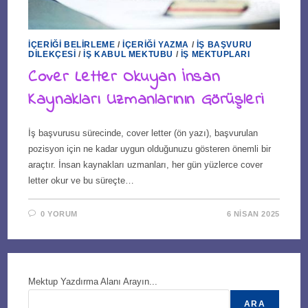
İÇERIĞI BELIRLEME
/
İÇERIĞI YAZMA
/
İŞ BAŞVURU
DILEKÇESI
/
İŞ KABUL MEKTUBU
/
İŞ MEKTUPLARI
Cover Letter Okuyan İnsan
Kaynakları Uzmanlarının Görüşleri
İş başvurusu sürecinde, cover letter (ön yazı), başvurulan
pozisyon için ne kadar uygun olduğunuzu gösteren önemli bir
araçtır. İnsan kaynakları uzmanları, her gün yüzlerce cover
letter okur ve bu süreçte…
0 YORUM
6 NISAN 2025
Mektup Yazdırma Alanı Arayın...
ARA