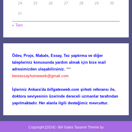
24
25
26
27
28
29
30
31
« Tem
Ödev, Proje, Makale, Essay, Tez yaptırma ve diğer
talepleriniz konusunda yardım almak için bize mail
adresimizden ulaşabilirsiniz.
***
bestessayhomework@gmail.com
İşleriniz Ankara'da
billgatesweb.com
şirketi referansı ile,
doktora seviyesinin üzerinde dereceli uzmanlar tarafından
yapılmaktadır. Her alanla ilgili desteğimiz mevcuttur.
Copyright [2024] -
Bill Gates Tasarım
Theme by