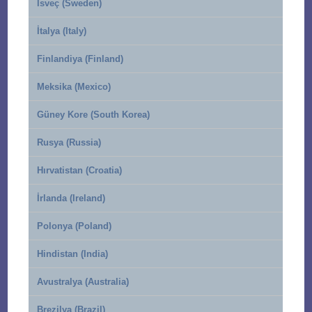
İsveç (Sweden)
İtalya (Italy)
Finlandiya (Finland)
Meksika (Mexico)
Güney Kore (South Korea)
Rusya (Russia)
Hırvatistan (Croatia)
İrlanda (Ireland)
Polonya (Poland)
Hindistan (India)
Avustralya (Australia)
Brezilya (Brazil)