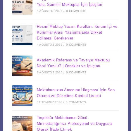
Yolu: Samimi Mektuplar İçin İpuçları
5 AĞUSTOS 2026
/
0 COMMENTS
Resmi Mektup Yazım Kuralları: Kurum İçi ve
Kurumlar Arası Yazışmalarda Dikkat
Edilmesi Gerekenler
4 AĞUSTOS 2026
/
0 COMMENTS
Akademik Referans ve Tavsiye Mektubu
Nasıl Yazılır? | Örnekler ve İpuçları
3 AĞUSTOS 2026
/
0 COMMENTS
Mektubunuzun Amacına Ulaşması İçin Son
Okuma ve Düzeltme Kontrol Listesi
31 TEMMUZ 2026
/
0 COMMENTS
Teşekkür Mektubunun Gücü:
Minnettarlığınızı Profesyonel ve Duygusal
Olarak İfade Etmek