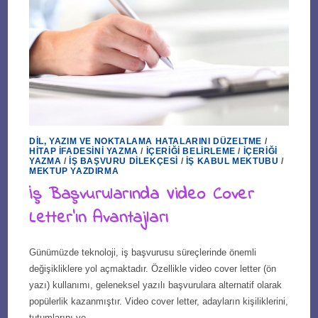
DIL, YAZIM VE NOKTALAMA HATALARINI DÜZELTME
/
HITAP İFADESINI YAZMA
/
İÇERIĞI BELIRLEME
/
İÇERIĞI
YAZMA
/
İŞ BAŞVURU DILEKÇESI
/
İŞ KABUL MEKTUBU
/
MEKTUP YAZDIRMA
İş Başvurularında Video Cover
Letter’ın Avantajları
Günümüzde teknoloji, iş başvurusu süreçlerinde önemli
değişikliklere yol açmaktadır. Özellikle video cover letter (ön
yazı) kullanımı, geleneksel yazılı başvurulara alternatif olarak
popülerlik kazanmıştır. Video cover letter, adayların kişiliklerini,
tutumlarını ve…