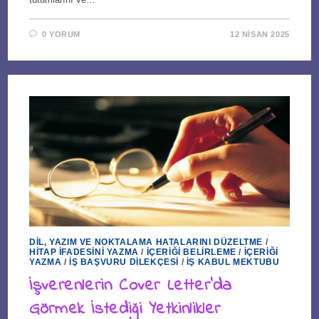
0 YORUM
12 NISAN 2025
DIL, YAZIM VE NOKTALAMA HATALARINI DÜZELTME
/
HITAP İFADESINI YAZMA
/
İÇERIĞI BELIRLEME
/
İÇERIĞI
YAZMA
/
İŞ BAŞVURU DILEKÇESI
/
İŞ KABUL MEKTUBU
İşverenlerin Cover Letter’da
Görmek İstediği Yetkinlikler