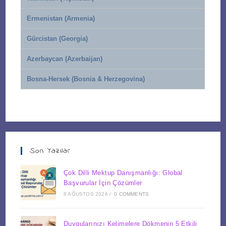
Ermenistan (Armenia)
Gürcistan (Georgia)
Azerbaycan (Azerbaijan)
Bosna-Hersek (Bosnia & Herzegovina)
Son Yazılar
Çok Dilli Mektup Danışmanlığı: Global
Başvurular İçin Çözümler
8 AĞUSTOS 2026
/
0 COMMENTS
Duygularınızı Kelimelere Dökmenin 5 Etkili