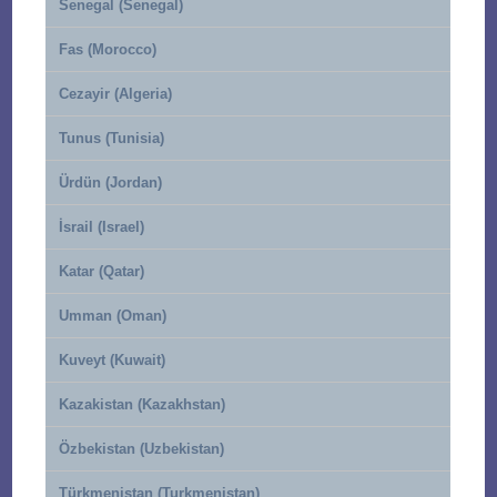
Senegal (Senegal)
Fas (Morocco)
Cezayir (Algeria)
Tunus (Tunisia)
Ürdün (Jordan)
İsrail (Israel)
Katar (Qatar)
Umman (Oman)
Kuveyt (Kuwait)
Kazakistan (Kazakhstan)
Özbekistan (Uzbekistan)
Türkmenistan (Turkmenistan)