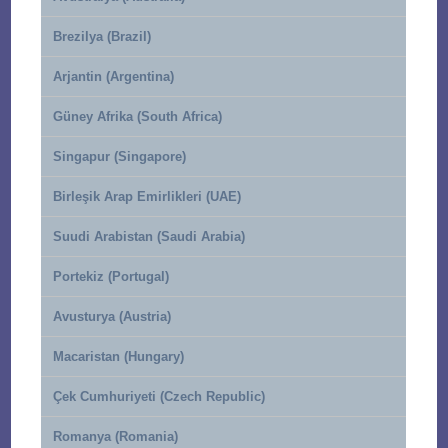
Brezilya (Brazil)
Arjantin (Argentina)
Güney Afrika (South Africa)
Singapur (Singapore)
Birleşik Arap Emirlikleri (UAE)
Suudi Arabistan (Saudi Arabia)
Portekiz (Portugal)
Avusturya (Austria)
Macaristan (Hungary)
Çek Cumhuriyeti (Czech Republic)
Romanya (Romania)