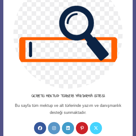
ÜCRETLI MEKTUP TÜRLERI YAZDIRMA SITESI
Bu sayfa tüm mektup ve alt türlerinde yazım ve danışmanlık
desteği sunmaktadır.
Opens
Opens
Opens
Opens
Opens
in
in
in
in
in