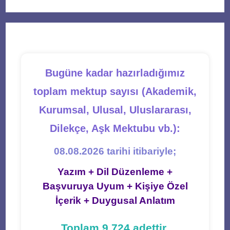
a
a
a
a
a
new
new
new
new
new
tab
tab
tab
tab
tab
Bugüne kadar hazırladığımız
toplam mektup sayısı (Akademik,
Kurumsal, Ulusal, Uluslararası,
Dilekçe, Aşk Mektubu vb.):
08.08.2026 tarihi itibariyle;
Yazım + Dil Düzenleme +
Başvuruya Uyum + Kişiye Özel
İçerik + Duygusal Anlatım
Toplam 9.724 adettir.