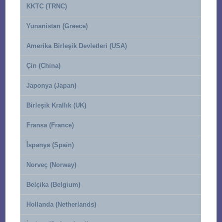
KKTC (TRNC)
Yunanistan (Greece)
Amerika Birleşik Devletleri (USA)
Çin (China)
Japonya (Japan)
Birleşik Krallık (UK)
Fransa (France)
İspanya (Spain)
Norveç (Norway)
Belçika (Belgium)
Hollanda (Netherlands)