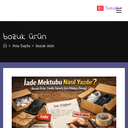
Skip
Turkish
▼
to
content
bozuk ürün
>
Ana Sayfa
>
bozuk ürün