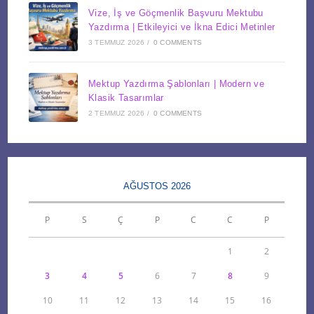
Vize, İş ve Göçmenlik Başvuru Mektubu
Yazdırma | Etkileyici ve İkna Edici Metinler
3 TEMMUZ 2026
/
0 COMMENTS
Mektup Yazdırma Şablonları | Modern ve
Klasik Tasarımlar
2 TEMMUZ 2026
/
0 COMMENTS
AĞUSTOS 2026
P
S
Ç
P
C
C
P
1
2
3
4
5
6
7
8
9
10
11
12
13
14
15
16