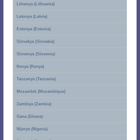
Litvanya (Lithuania)
Letonya (Latvia)
Estonya (Estonia)
Slovakya (Slovakia)
Slovenya (Slovenia)
Kenya (Kenya)
Tanzanya (Tanzania)
Mozambik (Mozambique)
Zambiya (Zambia)
Gana (Ghana)
Nijerya (Nigeria)