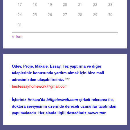
17
18
19
20
21
22
23
24
25
26
27
28
29
30
31
« Tem
Ödev, Proje, Makale, Essay, Tez yaptırma ve diğer
talepleriniz konusunda yardım almak için bize mail
adresimizden ulaşabilirsiniz.
***
bestessayhomework@gmail.com
İşleriniz Ankara'da
billgatesweb.com
şirketi referansı ile,
doktora seviyesinin üzerinde dereceli uzmanlar tarafından
yapılmaktadır. Her alanla ilgili desteğimiz mevcuttur.