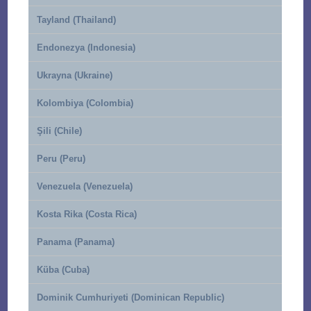
Tayland (Thailand)
Endonezya (Indonesia)
Ukrayna (Ukraine)
Kolombiya (Colombia)
Şili (Chile)
Peru (Peru)
Venezuela (Venezuela)
Kosta Rika (Costa Rica)
Panama (Panama)
Küba (Cuba)
Dominik Cumhuriyeti (Dominican Republic)