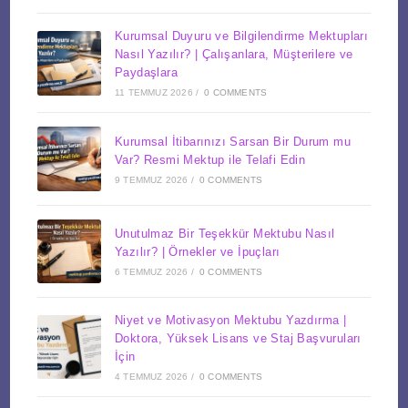
Kurumsal Duyuru ve Bilgilendirme Mektupları
Nasıl Yazılır? | Çalışanlara, Müşterilere ve
Paydaşlara
11 TEMMUZ 2026
/
0 COMMENTS
Kurumsal İtibarınızı Sarsan Bir Durum mu
Var? Resmi Mektup ile Telafi Edin
9 TEMMUZ 2026
/
0 COMMENTS
Unutulmaz Bir Teşekkür Mektubu Nasıl
Yazılır? | Örnekler ve İpuçları
6 TEMMUZ 2026
/
0 COMMENTS
Niyet ve Motivasyon Mektubu Yazdırma |
Doktora, Yüksek Lisans ve Staj Başvuruları
İçin
4 TEMMUZ 2026
/
0 COMMENTS