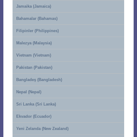
Jamaika (Jamaica)
Bahamalar (Bahamas)
Filipinler (Philippines)
Malezya (Malaysia)
Vietnam (Vietnam)
Pakistan (Pakistan)
Bangladeş (Bangladesh)
Nepal (Nepal)
Sri Lanka (Sri Lanka)
Ekvador (Ecuador)
Yeni Zelanda (New Zealand)