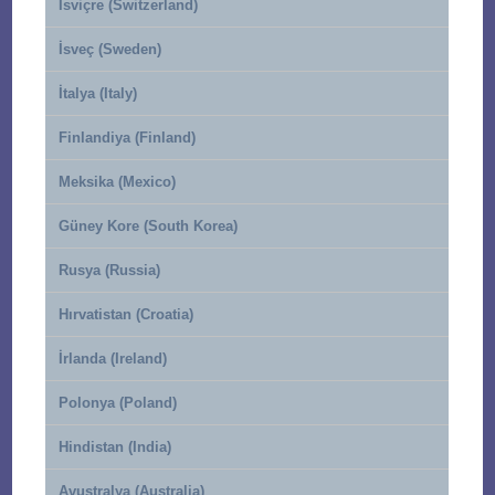
İsviçre (Switzerland)
İsveç (Sweden)
İtalya (Italy)
Finlandiya (Finland)
Meksika (Mexico)
Güney Kore (South Korea)
Rusya (Russia)
Hırvatistan (Croatia)
İrlanda (Ireland)
Polonya (Poland)
Hindistan (India)
Avustralya (Australia)