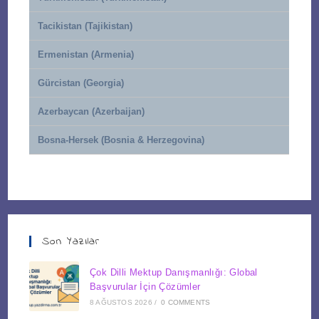
Tacikistan (Tajikistan)
Ermenistan (Armenia)
Gürcistan (Georgia)
Azerbaycan (Azerbaijan)
Bosna-Hersek (Bosnia & Herzegovina)
Son Yazılar
Çok Dilli Mektup Danışmanlığı: Global
Başvurular İçin Çözümler
8 AĞUSTOS 2026
/
0 COMMENTS