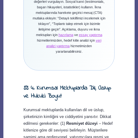
değerleri vurgulayın. Sosyal kanıt (testimonials,
başarı hikayeleri, istatistikler) kullanın. İkna
mektuplarında harekete geçirici mesaj (CTA)
mutlaka ekleyin: “Detaylı teklifimizi incelemek için
tıklayın”, “Toplantı talep etmek için bizimle
iletişime geçin”. Açıklama, duyuru ve ikna
mektupları için
hazırlama
ve
essay yaptırma
hizmetlerimizden, hedef kitle analizi için
veri
analizi yaptırma
hizmetimizden
yararlanabilirsiniz.
⚖️ 4. Kurumsal Mektuplarda Dil, Üslup
ve Hukuki Boyut
Kurumsal mektuplarda kullanılan dil ve üslup,
şirketinizin kimliğini ve ciddiyetini yansıtır. Dikkat
edilmesi gerekenler: (1)
Resmiyet düzeyi
– Hedef
kitlenize göre dil seviyesi belirleyin. Müşterilere
samimi ama profesyonel, yatırımcılara resmi ve