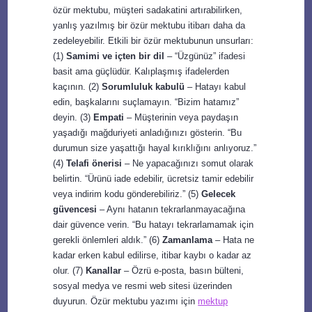
özür mektubu, müşteri sadakatini artırabilirken,
yanlış yazılmış bir özür mektubu itibarı daha da
zedeleyebilir. Etkili bir özür mektubunun unsurları:
(1)
Samimi ve içten bir dil
– “Üzgünüz” ifadesi
basit ama güçlüdür. Kalıplaşmış ifadelerden
kaçının. (2)
Sorumluluk kabulü
– Hatayı kabul
edin, başkalarını suçlamayın. “Bizim hatamız”
deyin. (3)
Empati
– Müşterinin veya paydaşın
yaşadığı mağduriyeti anladığınızı gösterin. “Bu
durumun size yaşattığı hayal kırıklığını anlıyoruz.”
(4)
Telafi önerisi
– Ne yapacağınızı somut olarak
belirtin. “Ürünü iade edebilir, ücretsiz tamir edebilir
veya indirim kodu gönderebiliriz.” (5)
Gelecek
güvencesi
– Aynı hatanın tekrarlanmayacağına
dair güvence verin. “Bu hatayı tekrarlamamak için
gerekli önlemleri aldık.” (6)
Zamanlama
– Hata ne
kadar erken kabul edilirse, itibar kaybı o kadar az
olur. (7)
Kanallar
– Özrü e-posta, basın bülteni,
sosyal medya ve resmi web sitesi üzerinden
duyurun. Özür mektubu yazımı için
mektup