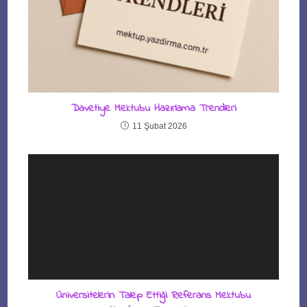
Davetiye Mektubu Hazırlama Trendleri
11 Şubat 2026
Üniversitelerin Talep Ettiği Referans Mektubu