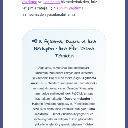
yazdırma
ve
hazırlama
hizmetlerimizden, kriz
iletişim stratejisi için
sunum yaptırma
hizmetimizden yararlanabilirsiniz.
📢 3. Açıklama, Duyuru ve İkna
Mektupları – İkna Edici Yazma
Teknikleri
Açıklama, duyuru ve ikna mektupları,
kurumunuzun hedef kitleyle olan iletişimini
şekillendirir. Başarılı bir mektup için:
Açıklama
mektubu
– “Neden” sorusuna net, veri destekli
ve mantıklı cevap verin. Örneğin “Fiyat artışı,
hammadde maliyetlerindeki %30’luk artıştan
kaynaklanmaktadır.”
Duyuru mektubu
–
Haberin faydasını vurgulayın. “Yeni ürünümüz,
size %50 daha fazla verimlilik sunuyor.”
İkna
mektubu
– Hedef kitlenizin ihtiyaçlarını ve
motivasyonlarını anlayın. “Sizin gibi yenilikçi
şirketlerle işbirliği yapmak istiyoruz.” Ortak