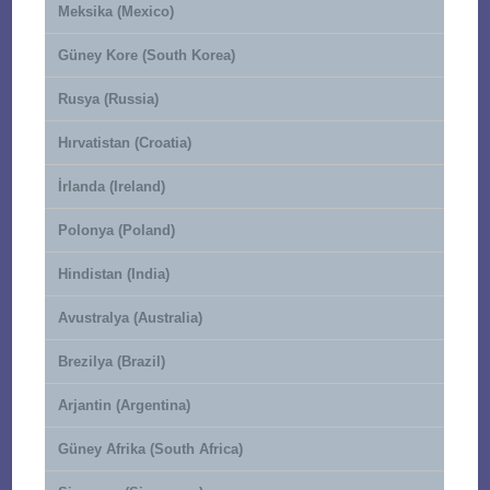
Meksika (Mexico)
Güney Kore (South Korea)
Rusya (Russia)
Hırvatistan (Croatia)
İrlanda (Ireland)
Polonya (Poland)
Hindistan (India)
Avustralya (Australia)
Brezilya (Brazil)
Arjantin (Argentina)
Güney Afrika (South Africa)