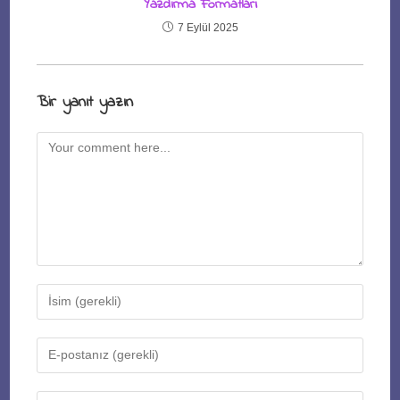
Yazdırma Formatları
7 Eylül 2025
Bir yanıt yazın
Comment
Enter
your
name
Enter
or
your
username
email