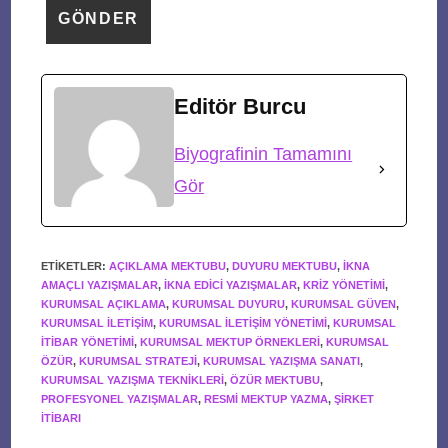
Editör Burcu
Biyografinin Tamamını
Gör
ETIKETLER
:
AÇIKLAMA MEKTUBU
,
DUYURU MEKTUBU
,
IKNA
AMAÇLI YAZIŞMALAR
,
IKNA EDICI YAZIŞMALAR
,
KRIZ YÖNETIMI
,
KURUMSAL AÇIKLAMA
,
KURUMSAL DUYURU
,
KURUMSAL GÜVEN
,
KURUMSAL ILETIŞIM
,
KURUMSAL ILETIŞIM YÖNETIMI
,
KURUMSAL
ITIBAR YÖNETIMI
,
KURUMSAL MEKTUP ÖRNEKLERI
,
KURUMSAL
ÖZÜR
,
KURUMSAL STRATEJI
,
KURUMSAL YAZIŞMA SANATI
,
KURUMSAL YAZIŞMA TEKNIKLERI
,
ÖZÜR MEKTUBU
,
PROFESYONEL YAZIŞMALAR
,
RESMI MEKTUP YAZMA
,
ŞIRKET
ITIBARI