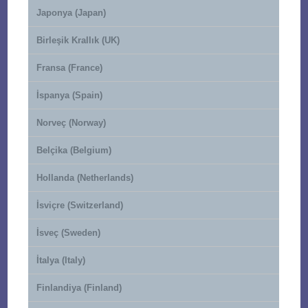
Japonya (Japan)
Birleşik Krallık (UK)
Fransa (France)
İspanya (Spain)
Norveç (Norway)
Belçika (Belgium)
Hollanda (Netherlands)
İsviçre (Switzerland)
İsveç (Sweden)
İtalya (Italy)
Finlandiya (Finland)