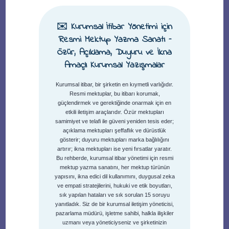
✉️ Kurumsal İtibar Yönetimi için
Resmi Mektup Yazma Sanatı –
Özür, Açıklama, Duyuru ve İkna
Amaçlı Kurumsal Yazışmalar
Kurumsal itibar, bir şirketin en kıymetli varlığıdır.
Resmi mektuplar, bu itibarı korumak,
güçlendirmek ve gerektiğinde onarmak için en
etkili iletişim araçlarıdır. Özür mektupları
samimiyet ve telafi ile güveni yeniden tesis eder;
açıklama mektupları şeffaflık ve dürüstlük
gösterir; duyuru mektupları marka bağlılığını
artırır; ikna mektupları ise yeni fırsatlar yaratır.
Bu rehberde, kurumsal itibar yönetimi için resmi
mektup yazma sanatını, her mektup türünün
yapısını, ikna edici dil kullanımını, duygusal zeka
ve empati stratejilerini, hukuki ve etik boyutları,
sık yapılan hataları ve sık sorulan 15 soruyu
yanıtladık. Siz de bir kurumsal iletişim yöneticisi,
pazarlama müdürü, işletme sahibi, halkla ilişkiler
uzmanı veya yöneticiyseniz ve şirketinizin