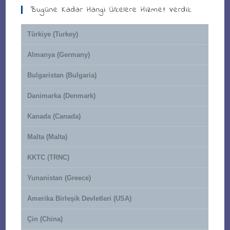
Bugüne Kadar Hangi Ülkelere Hizmet Verdik
Türkiye (Turkey)
Almanya (Germany)
Bulgaristan (Bulgaria)
Danimarka (Denmark)
Kanada (Canada)
Malta (Malta)
KKTC (TRNC)
Yunanistan (Greece)
Amerika Birleşik Devletleri (USA)
Çin (China)