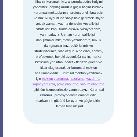
itibarını korumak, kriz anlarında doğru iletişimi
yönetmek, paydaşlarınızla güçlü bağlar kurmak,
kurumsal mektuplarınızı profesyonel, ikna edici
ve hukuki uygunluğa sahip hale getirmek istiyor
ancak zaman, yazma deneyimi veya iletişim
stratejileri konusunda eksiklik yaşıyorsanız,
yanınızdayız. Uzman kurumsal iletişim
danışmanlarımız, metin yazarlarımız, hukuk
danışmanlarımız, editörlerimiz ve
stratejistlerimiz, size özgün, ikna edici, samimi,
profesyonel, hukuki uygunluğa sahip, marka
kimliğinizi yansıtan, hedef kitlenizde güven ve
itibar oluşturacak bir kurumsal mektup
hazırlamaktadır. Kurumsal mektup yazdırmak
için
mektup yazdırma
,
hazırlama
,
yazdırma
,
rapor yaptırma
,
proje yaptırma
,
sunum yaptırma
gibi tüm hizmetlerimizle yanınızdayız. Kurumsal
itibarınızı profesyonellere emanet edin,
markanızın gücünü koruyun ve güçlendirin.
Hemen bize ulaşın!