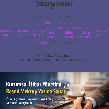
Yazışmalar
Updated
Haziran 18, 2026
Posted in
Mektup Yazdırma
kurumsal
kurumsal
kurumsal
l
kurumsal
kurumsal
kurumsal
kurumsal
,
,
,
,
iletişim
,
itibar
,
mektup
,
,
a
duyuru
güven
iletişim
özür
yönetimi
yönetimi
örnekleri
0 Yorum
7 mins read
>
Mektup Yazdırma
>
imi için Resmi Mektup Yazma Sanatı – Özür, Açıklama, Duyuru ve İkna Amaç