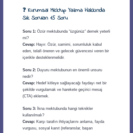
❓ Kurumsal Mektup Yazma Hakkında
Sık Sorulan 15 Soru
Soru 1:
Özür mektubunda “üzgünüz” demek yeterli
mi?
Cevap:
Hayır. Özür, samimi, sorumluluk kabul
eden, telafi öneren ve gelecek güvencesi veren bir
içerikle desteklenmelidir.
Soru 2:
Duyuru mektubunun en önemli unsuru
nedir?
Cevap:
Hedef kitleye sağlayacağı faydayı net bir
şekilde vurgulamak ve harekete geçirici mesaj
(CTA) eklemek.
Soru 3:
İkna mektubunda hangi teknikler
kullanılmalı?
Cevap:
Karşı tarafın ihtiyaçlarını anlama, fayda
vurgusu, sosyal kanıt (referanslar, başarı