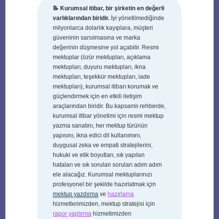
📝 Kurumsal itibar, bir şirketin en değerli
varlıklarından biridir.
İyi yönetilmediğinde
milyonlarca dolarlık kayıplara, müşteri
güveninin sarsılmasına ve marka
değerinin düşmesine yol açabilir. Resmi
mektuplar (özür mektupları, açıklama
mektupları, duyuru mektupları, ikna
mektupları, teşekkür mektupları, iade
mektupları), kurumsal itibarı korumak ve
güçlendirmek için en etkili iletişim
araçlarından biridir. Bu kapsamlı rehberde,
kurumsal itibar yönetimi için resmi mektup
yazma sanatını, her mektup türünün
yapısını, ikna edici dil kullanımını,
duygusal zeka ve empati stratejilerini,
hukuki ve etik boyutları, sık yapılan
hataları ve sık sorulan soruları adım adım
ele alacağız. Kurumsal mektuplarınızı
profesyonel bir şekilde hazırlatmak için
mektup yazdırma
ve
hazırlama
hizmetlerimizden, mektup stratejisi için
rapor yaptırma
hizmetimizden