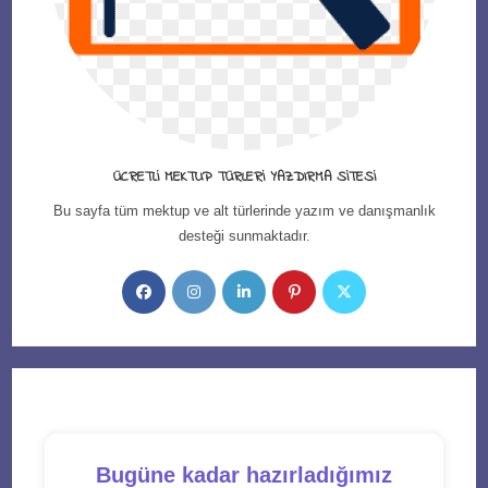
ÜCRETLI MEKTUP TÜRLERI YAZDIRMA SITESI
Bu sayfa tüm mektup ve alt türlerinde yazım ve danışmanlık
desteği sunmaktadır.
Opens
Opens
Opens
Opens
Opens
in
in
in
in
in
a
a
a
a
a
new
new
new
new
new
tab
tab
tab
tab
tab
Bugüne kadar hazırladığımız