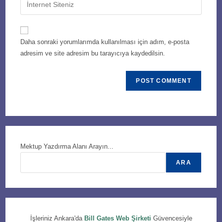
Enter
to
address
your
comment
to
website
comment
URL
Daha sonraki yorumlarımda kullanılması için adım, e-posta
(optional)
adresim ve site adresim bu tarayıcıya kaydedilsin.
Mektup Yazdırma Alanı Arayın...
ARA
İşleriniz Ankara'da
Bill Gates Web Şirketi
Güvencesiyle