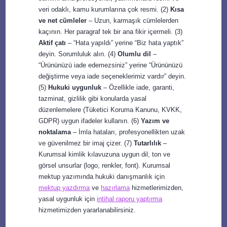
veri odaklı, kamu kurumlarına çok resmi. (2)
Kısa
ve net cümleler
– Uzun, karmaşık cümlelerden
kaçının. Her paragraf tek bir ana fikir içermeli. (3)
Aktif çatı
– “Hata yapıldı” yerine “Biz hata yaptık”
deyin. Sorumluluk alın. (4)
Olumlu dil
–
“Ürününüzü iade edemezsiniz” yerine “Ürününüzü
değiştirme veya iade seçeneklerimiz vardır” deyin.
(5)
Hukuki uygunluk
– Özellikle iade, garanti,
tazminat, gizlilik gibi konularda yasal
düzenlemelere (Tüketici Koruma Kanunu, KVKK,
GDPR) uygun ifadeler kullanın. (6)
Yazım ve
noktalama
– İmla hataları, profesyonellikten uzak
ve güvenilmez bir imaj çizer. (7)
Tutarlılık
–
Kurumsal kimlik kılavuzuna uygun dil, ton ve
görsel unsurlar (logo, renkler, font). Kurumsal
mektup yazımında hukuki danışmanlık için
mektup yazdırma
ve
hazırlama
hizmetlerimizden,
yasal uygunluk için
intihal raporu yaptırma
hizmetimizden yararlanabilirsiniz.