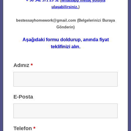
+ 90
542 371 29 52
(
Whatsapp mesaj yoluyla
ulaşabilirsiniz.
)
bestessayhomework@gmail.com
(Belgelerinizi Buraya
Gönderin)
Aşağıdaki formu doldurup, anında fiyat
teklifinizi alın.
Adınız
*
E-Posta
Telefon
*