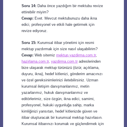
Soru 14:
Daha önce yazdığım bir mektubu revize
ettirebilir miyim?
Cevap:
Evet. Mevcut mektubunuzu daha ikna
edici, profesyonel ve etkili hale getirmek için
revize ediyoruz.
Soru 15:
Kurumsal itibar yönetimi için resmi
mektup yazdırmak için size nasıl ulaşabilirim?
Cevap:
Web sitemiz
mektup.yazdirma.com.tr
,
hazirlama.com.tr
,
yazdirma.com.tr
adreslerinden
bize ulaşarak mektup türünüzü (özür, açıklama,
duyuru, ikna), hedef kitlenizi, gönderim amacınızı
ve özel gereksinimlerinizi iletebilirsiniz. Uzman
kurumsal iletişim danışmanlarımız, metin
yazarlarımız, hukuk danışmanlarımız ve
editörlerimiz, size özgün, ikna edici, samimi,
profesyonel, hukuki uygunluğa sahip, marka
kimliğinizi yansıtan, hedef kitlenizde güven ve
itibar oluşturacak bir kurumsal mektup hazırlasın.
Kurumsal itibarınızı korumak ve güçlendirmek için