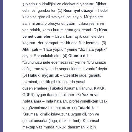
şirketinizin kimliğini ve ciddiyetini yansıtır. Dikkat
edilmesi gerekenler: (1)
Resmiyet düzeyi
– Hedef
kitlenize göre dil seviyesi belirleyin. Müşterilere
samimi ama profesyonel, yatırımcılara resmi ve
veri odaklı, kamu kurumlarına çok resmi. (2)
Kısa
ve net cümleler
– Uzun, karmaşık cümlelerden
kaçının. Her paragraf tek bir ana fikir içermeli. (3)
Aktif çatı
– “Hata yapıldı” yerine “Biz hata yaptık”
deyin. Sorumluluk alın. (4)
Olumlu dil
–
“Ürününüzü iade edemezsiniz” yerine “Ürününüzü
değiştirme veya iade seçeneklerimiz vardır” deyin.
(5)
Hukuki uygunluk
– Özellikle iade, garanti,
tazminat, gizlilik gibi konularda yasal
düzenlemelere (Tüketici Koruma Kanunu, KVKK,
GDPR) uygun ifadeler kullanın. (6)
Yazım ve
noktalama
– İmla hataları, profesyonellikten uzak
ve güvenilmez bir imaj çizer. (7)
Tutarlılık
–
Kurumsal kimlik kılavuzuna uygun dil, ton ve
görsel unsurlar (logo, renkler, font). Kurumsal
mektup yazımında hukuki danışmanlık için