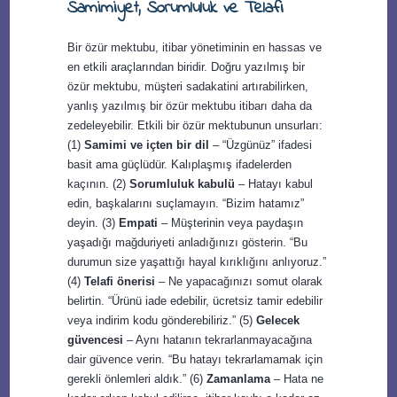
Samimiyet, Sorumluluk ve Telafi
Bir özür mektubu, itibar yönetiminin en hassas ve
en etkili araçlarından biridir. Doğru yazılmış bir
özür mektubu, müşteri sadakatini artırabilirken,
yanlış yazılmış bir özür mektubu itibarı daha da
zedeleyebilir. Etkili bir özür mektubunun unsurları:
(1)
Samimi ve içten bir dil
– “Üzgünüz” ifadesi
basit ama güçlüdür. Kalıplaşmış ifadelerden
kaçının. (2)
Sorumluluk kabulü
– Hatayı kabul
edin, başkalarını suçlamayın. “Bizim hatamız”
deyin. (3)
Empati
– Müşterinin veya paydaşın
yaşadığı mağduriyeti anladığınızı gösterin. “Bu
durumun size yaşattığı hayal kırıklığını anlıyoruz.”
(4)
Telafi önerisi
– Ne yapacağınızı somut olarak
belirtin. “Ürünü iade edebilir, ücretsiz tamir edebilir
veya indirim kodu gönderebiliriz.” (5)
Gelecek
güvencesi
– Aynı hatanın tekrarlanmayacağına
dair güvence verin. “Bu hatayı tekrarlamamak için
gerekli önlemleri aldık.” (6)
Zamanlama
– Hata ne