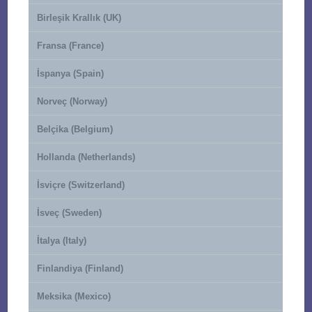
Birleşik Krallık (UK)
Fransa (France)
İspanya (Spain)
Norveç (Norway)
Belçika (Belgium)
Hollanda (Netherlands)
İsviçre (Switzerland)
İsveç (Sweden)
İtalya (Italy)
Finlandiya (Finland)
Meksika (Mexico)