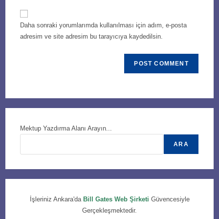
to
website
comment
URL
Daha sonraki yorumlarımda kullanılması için adım, e-posta
(optional)
adresim ve site adresim bu tarayıcıya kaydedilsin.
Mektup Yazdırma Alanı Arayın...
ARA
İşleriniz Ankara'da
Bill Gates Web Şirketi
Güvencesiyle
Gerçekleşmektedir.