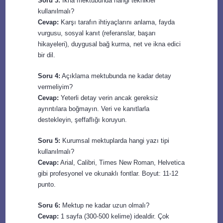
Soru 3:
İkna mektubunda hangi teknikler
kullanılmalı?
Cevap:
Karşı tarafın ihtiyaçlarını anlama, fayda
vurgusu, sosyal kanıt (referanslar, başarı
hikayeleri), duygusal bağ kurma, net ve ikna edici
bir dil.
Soru 4:
Açıklama mektubunda ne kadar detay
vermeliyim?
Cevap:
Yeterli detay verin ancak gereksiz
ayrıntılara boğmayın. Veri ve kanıtlarla
destekleyin, şeffaflığı koruyun.
Soru 5:
Kurumsal mektuplarda hangi yazı tipi
kullanılmalı?
Cevap:
Arial, Calibri, Times New Roman, Helvetica
gibi profesyonel ve okunaklı fontlar. Boyut: 11-12
punto.
Soru 6:
Mektup ne kadar uzun olmalı?
Cevap:
1 sayfa (300-500 kelime) idealdir. Çok