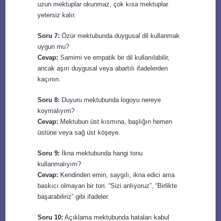
uzun mektuplar okunmaz, çok kısa mektuplar
yetersiz kalır.
Soru 7:
Özür mektubunda duygusal dil kullanmak
uygun mu?
Cevap:
Samimi ve empatik bir dil kullanılabilir,
ancak aşırı duygusal veya abartılı ifadelerden
kaçının.
Soru 8:
Duyuru mektubunda logoyu nereye
koymalıyım?
Cevap:
Mektubun üst kısmına, başlığın hemen
üstüne veya sağ üst köşeye.
Soru 9:
İkna mektubunda hangi tonu
kullanmalıyım?
Cevap:
Kendinden emin, saygılı, ikna edici ama
baskıcı olmayan bir ton. “Sizi anlıyoruz”, “Birlikte
başarabiliriz” gibi ifadeler.
Soru 10:
Açıklama mektubunda hataları kabul