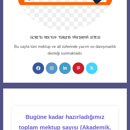
ÜCRETLI MEKTUP TÜRLERI YAZDIRMA SITESI
Bu sayfa tüm mektup ve alt türlerinde yazım ve danışmanlık
desteği sunmaktadır.
Opens
Opens
Opens
Opens
Opens
in
in
in
in
in
a
a
a
a
a
new
new
new
new
new
tab
tab
tab
tab
tab
Bugüne kadar hazırladığımız
toplam mektup sayısı (Akademik,