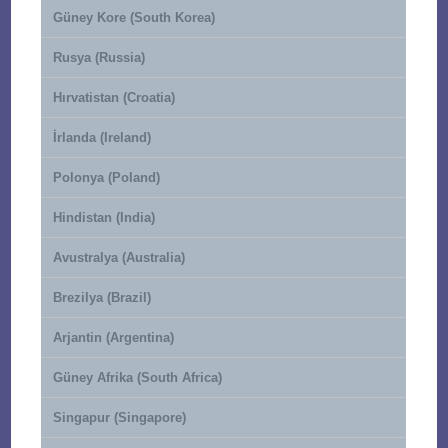
Güney Kore (South Korea)
Rusya (Russia)
Hırvatistan (Croatia)
İrlanda (Ireland)
Polonya (Poland)
Hindistan (India)
Avustralya (Australia)
Brezilya (Brazil)
Arjantin (Argentina)
Güney Afrika (South Africa)
Singapur (Singapore)