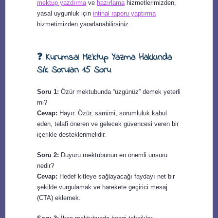
mektup yazdırma
ve
hazırlama
hizmetlerimizden,
yasal uygunluk için
intihal raporu yaptırma
hizmetimizden yararlanabilirsiniz.
❓ Kurumsal Mektup Yazma Hakkında
Sık Sorulan 15 Soru
Soru 1:
Özür mektubunda “üzgünüz” demek yeterli
mi?
Cevap:
Hayır. Özür, samimi, sorumluluk kabul
eden, telafi öneren ve gelecek güvencesi veren bir
içerikle desteklenmelidir.
Soru 2:
Duyuru mektubunun en önemli unsuru
nedir?
Cevap:
Hedef kitleye sağlayacağı faydayı net bir
şekilde vurgulamak ve harekete geçirici mesaj
(CTA) eklemek.