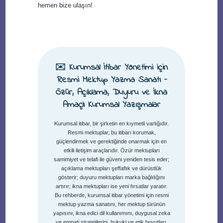
hemen bize ulaşın!
✉️ Kurumsal İtibar Yönetimi için
Resmi Mektup Yazma Sanatı –
Özür, Açıklama, Duyuru ve İkna
Amaçlı Kurumsal Yazışmalar
Kurumsal itibar, bir şirketin en kıymetli varlığıdır.
Resmi mektuplar, bu itibarı korumak,
güçlendirmek ve gerektiğinde onarmak için en
etkili iletişim araçlarıdır. Özür mektupları
samimiyet ve telafi ile güveni yeniden tesis eder;
açıklama mektupları şeffaflık ve dürüstlük
gösterir; duyuru mektupları marka bağlılığını
artırır; ikna mektupları ise yeni fırsatlar yaratır.
Bu rehberde, kurumsal itibar yönetimi için resmi
mektup yazma sanatını, her mektup türünün
yapısını, ikna edici dil kullanımını, duygusal zeka
ve empati stratejilerini, hukuki ve etik boyutları,