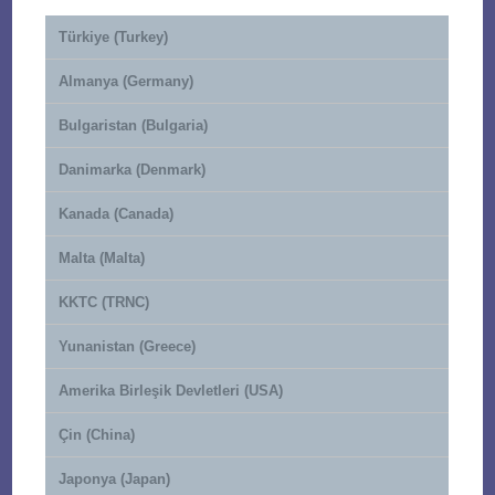
Türkiye (Turkey)
Almanya (Germany)
Bulgaristan (Bulgaria)
Danimarka (Denmark)
Kanada (Canada)
Malta (Malta)
KKTC (TRNC)
Yunanistan (Greece)
Amerika Birleşik Devletleri (USA)
Çin (China)
Japonya (Japan)