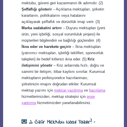
mektubu, güveni geri kazanmanın ilk adımıdır. (2)
Şeffaflığı gösterir
– Açıklama mektupları, şirketin
kararlarını, politikalarını veya hatalarını
açıklayarak şeffaflık ve dürüstlük imajı verir. (3)
Marka sadakatini artırır
– Duyuru mektupları (yeni
ürün, yeni işbirliği, sosyal sorumluluk projesi) ile
müşterileri bilgilendirir ve bağlılığı güçlendirir. (4)
İkna eder ve harekete geçirir
– İkna mektupları
(yatırımcı mektupları, işbirliği teklifleri, sponsorluk
talepleri) ile hedef kitlenizi ikna eder. (5)
Kriz
iletişimini yönetir
– Kriz anlarında hızlı, doğru ve
samimi bir iletişim, itibar kaybını sınırlar. Kurumsal
mektupların profesyonelce hazırlanması,
şirketinizin imajını doğrudan etkiler. Kurumsal
mektup yazımı için
mektup yazdırma
ve
hazırlama
hizmetlerimizden, mektup stratejisi için
proje
yaptırma
hizmetimizden yararlanabilirsiniz.
💌 2. Özür Mektubu Nasıl Yazılır? –