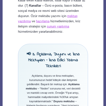
kadar erken kabul edilirse, itibar kaybı o kadar az
olur. (7)
Kanallar
– Özrü e-posta, basın bülteni,
sosyal medya ve resmi web sitesi üzerinden
duyurun. Özür mektubu yazımı için
mektup
yazdırma
ve
hazırlama
hizmetlerimizden, kriz
iletişim stratejisi için
sunum yaptırma
hizmetimizden yararlanabilirsiniz.
📢 3. Açıklama, Duyuru ve İkna
Mektupları – İkna Edici Yazma
Teknikleri
Açıklama, duyuru ve ikna mektupları,
kurumunuzun hedef kitleyle olan iletişimini
şekillendirir. Başarılı bir mektup için:
Açıklama
mektubu
– “Neden” sorusuna net, veri destekli
ve mantıklı cevap verin. Örneğin “Fiyat artışı,
hammadde maliyetlerindeki %30’luk artıştan
kaynaklanmaktadır.”
Duyuru mektubu
–
Haberin faydasını vurgulayın. “Yeni ürünümüz,