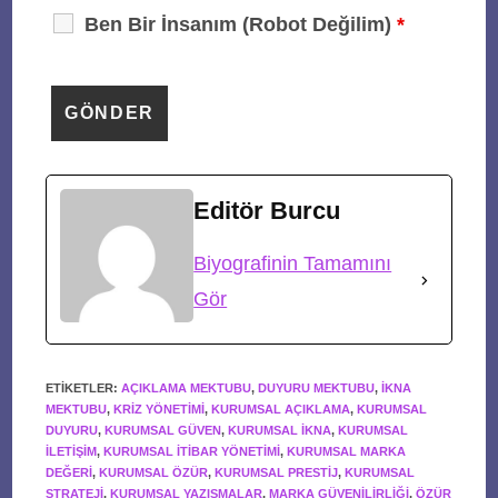
Ben Bir İnsanım (Robot Değilim)
*
Editör Burcu
Biyografinin Tamamını
Gör
ETIKETLER
:
AÇIKLAMA MEKTUBU
,
DUYURU MEKTUBU
,
IKNA
MEKTUBU
,
KRIZ YÖNETIMI
,
KURUMSAL AÇIKLAMA
,
KURUMSAL
DUYURU
,
KURUMSAL GÜVEN
,
KURUMSAL IKNA
,
KURUMSAL
ILETIŞIM
,
KURUMSAL ITIBAR YÖNETIMI
,
KURUMSAL MARKA
DEĞERI
,
KURUMSAL ÖZÜR
,
KURUMSAL PRESTIJ
,
KURUMSAL
STRATEJI
,
KURUMSAL YAZIŞMALAR
,
MARKA GÜVENILIRLIĞI
,
ÖZÜR