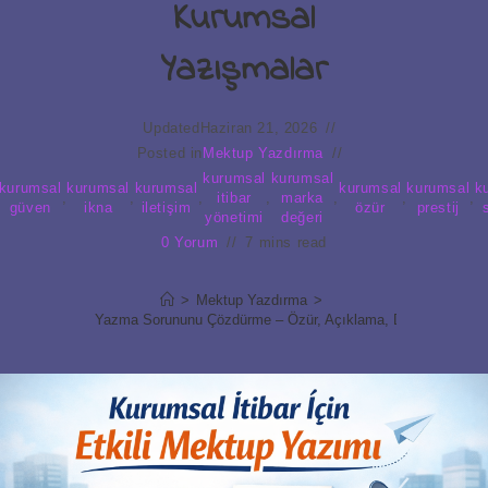
Kurumsal
Yazışmalar
Updated
Haziran 21, 2026
Posted in
Mektup Yazdırma
kurumsal
kurumsal
kurumsal
kurumsal
kurumsal
kurumsal
kurumsal
k
,
,
,
itibar
,
marka
,
,
,
güven
ikna
iletişim
özür
prestij
yönetimi
değeri
0 Yorum
7 mins read
>
Mektup Yazdırma
>
in Resmi Mektup Yazma Sorununu Çözdürme – Özür, Açıklama, Duyuru ve İkn