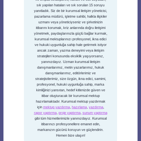
sık yapılan hataları ve sık sorulan 15 soruyu
yanıtladık. Siz de bir kurumsal iletişim yöneticisi,
pazarlama müdürü, işletme sahibi, halkla ilişkiler
uzmanı veya yöneticiyseniz ve şirketinizin
itibarını korumak, kriz anlarında doğru iletişimi
yönetmek, paydaşlarınızla güçlü bağlar kurmak,
kurumsal mektuplarınızı profesyonel, ikna edici
ve hukuki uygunluğa sahip hale getirmek istiyor
ancak zaman, yazma deneyimi veya iletişim
stratejileri konusunda eksiklik yaşıyorsanız,
yanınızdayız. Uzman kurumsal iletişim
danışmanlarımız, metin yazarlarımız, hukuk
danışmanlarımız, editörlerimiz ve
stratejistlerimiz, size özgün, ikna edici, samimi,
profesyonel, hukuki uygunluğa sahip, marka
kimliğinizi yansıtan, hedef kitlenizde güven ve
itibar oluşturacak bir kurumsal mektup
hazırlamaktadır. Kurumsal mektup yazdırmak
için
mektup yazdırma
,
hazırlama
,
yazdırma
,
rapor yaptırma
,
proje yaptırma
,
sunum yaptırma
gibi tüm hizmetlerimizle yanınızdayız. Kurumsal
itibarınızı profesyonellere emanet edin,
markanızın gücünü koruyun ve güçlendirin.
Hemen bize ulaşın!