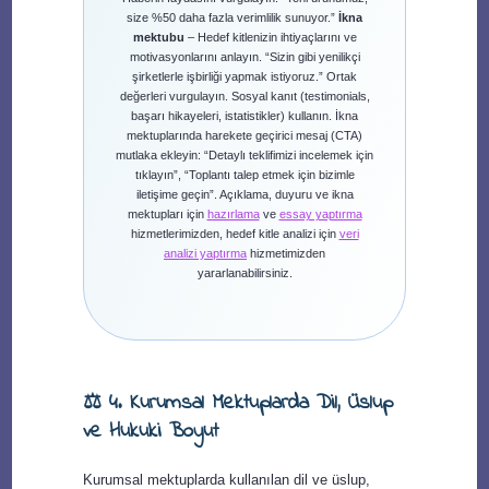
size %50 daha fazla verimlilik sunuyor.”
İkna
mektubu
– Hedef kitlenizin ihtiyaçlarını ve
motivasyonlarını anlayın. “Sizin gibi yenilikçi
şirketlerle işbirliği yapmak istiyoruz.” Ortak
değerleri vurgulayın. Sosyal kanıt (testimonials,
başarı hikayeleri, istatistikler) kullanın. İkna
mektuplarında harekete geçirici mesaj (CTA)
mutlaka ekleyin: “Detaylı teklifimizi incelemek için
tıklayın”, “Toplantı talep etmek için bizimle
iletişime geçin”. Açıklama, duyuru ve ikna
mektupları için
hazırlama
ve
essay yaptırma
hizmetlerimizden, hedef kitle analizi için
veri
analizi yaptırma
hizmetimizden
yararlanabilirsiniz.
⚖️ 4. Kurumsal Mektuplarda Dil, Üslup
ve Hukuki Boyut
Kurumsal mektuplarda kullanılan dil ve üslup,