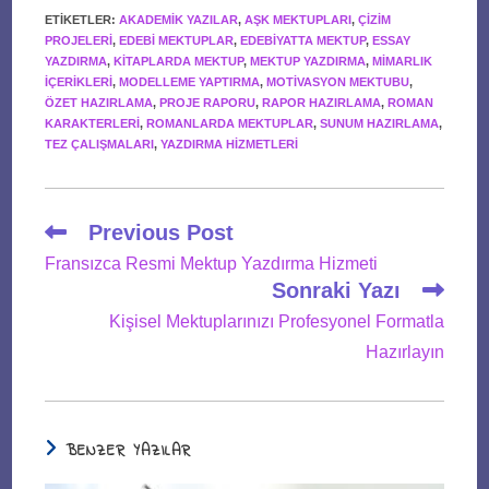
ETIKETLER
:
AKADEMIK YAZILAR
,
AŞK MEKTUPLARI
,
ÇIZIM
PROJELERI
,
EDEBI MEKTUPLAR
,
EDEBIYATTA MEKTUP
,
ESSAY
YAZDIRMA
,
KITAPLARDA MEKTUP
,
MEKTUP YAZDIRMA
,
MIMARLIK
IÇERIKLERI
,
MODELLEME YAPTIRMA
,
MOTIVASYON MEKTUBU
,
ÖZET HAZIRLAMA
,
PROJE RAPORU
,
RAPOR HAZIRLAMA
,
ROMAN
KARAKTERLERI
,
ROMANLARDA MEKTUPLAR
,
SUNUM HAZIRLAMA
,
TEZ ÇALIŞMALARI
,
YAZDIRMA HIZMETLERI
Read
Previous Post
more
Fransızca Resmi Mektup Yazdırma Hizmeti
articles
Sonraki Yazı
Kişisel Mektuplarınızı Profesyonel Formatla
Hazırlayın
BENZER YAZILAR