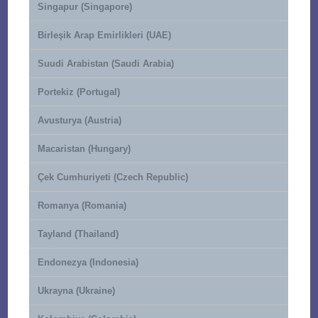
Singapur (Singapore)
Birleşik Arap Emirlikleri (UAE)
Suudi Arabistan (Saudi Arabia)
Portekiz (Portugal)
Avusturya (Austria)
Macaristan (Hungary)
Çek Cumhuriyeti (Czech Republic)
Romanya (Romania)
Tayland (Thailand)
Endonezya (Indonesia)
Ukrayna (Ukraine)