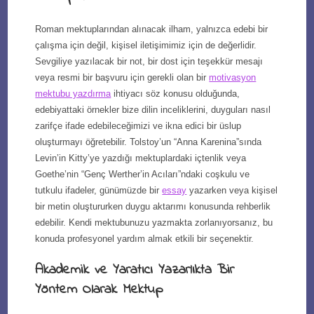
Roman mektuplarından alınacak ilham, yalnızca edebi bir
çalışma için değil, kişisel iletişimimiz için de değerlidir.
Sevgiliye yazılacak bir not, bir dost için teşekkür mesajı
veya resmi bir başvuru için gerekli olan bir
motivasyon
mektubu yazdırma
ihtiyacı söz konusu olduğunda,
edebiyattaki örnekler bize dilin inceliklerini, duyguları nasıl
zarifçe ifade edebileceğimizi ve ikna edici bir üslup
oluşturmayı öğretebilir. Tolstoy’un “Anna Karenina”sında
Levin’in Kitty’ye yazdığı mektuplardaki içtenlik veya
Goethe’nin “Genç Werther’in Acıları”ndaki coşkulu ve
tutkulu ifadeler, günümüzde bir
essay
yazarken veya kişisel
bir metin oluştururken duygu aktarımı konusunda rehberlik
edebilir. Kendi mektubunuzu yazmakta zorlanıyorsanız, bu
konuda profesyonel yardım almak etkili bir seçenektir.
Akademik ve Yaratıcı Yazarlıkta Bir
Yöntem Olarak Mektup