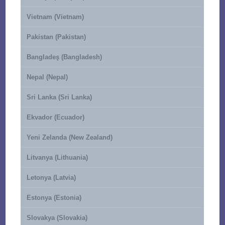
Vietnam (Vietnam)
Pakistan (Pakistan)
Bangladeş (Bangladesh)
Nepal (Nepal)
Sri Lanka (Sri Lanka)
Ekvador (Ecuador)
Yeni Zelanda (New Zealand)
Litvanya (Lithuania)
Letonya (Latvia)
Estonya (Estonia)
Slovakya (Slovakia)