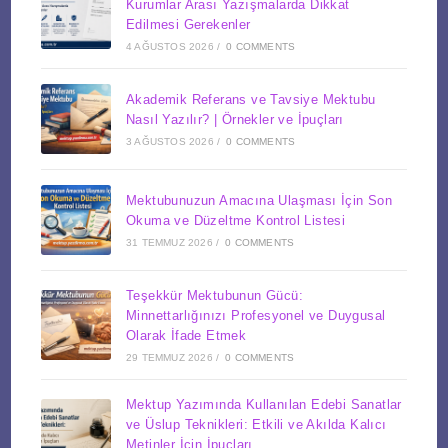
Kurumlar Arası Yazışmalarda Dikkat
Edilmesi Gerekenler
4 AĞUSTOS 2026
/
0 COMMENTS
Akademik Referans ve Tavsiye Mektubu
Nasıl Yazılır? | Örnekler ve İpuçları
3 AĞUSTOS 2026
/
0 COMMENTS
Mektubunuzun Amacına Ulaşması İçin Son
Okuma ve Düzeltme Kontrol Listesi
31 TEMMUZ 2026
/
0 COMMENTS
Teşekkür Mektubunun Gücü:
Minnettarlığınızı Profesyonel ve Duygusal
Olarak İfade Etmek
29 TEMMUZ 2026
/
0 COMMENTS
Mektup Yazımında Kullanılan Edebi Sanatlar
ve Üslup Teknikleri: Etkili ve Akılda Kalıcı
Metinler İçin İpuçları