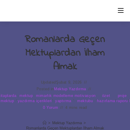
Skip
to
content
Romanlarda Geçen
Mektuplardan İlham
Almak
Updated
Şubat 9, 2026
Posted in
Mektup Yazdırma
kitaplarda
mektup
mimarlık
modelleme
motivasyon
özet
proje
,
,
,
,
,
,
,
mektup
yazdırma
içerikleri
yaptırma
mektubu
hazırlama
raporu
0 Yorum
4 mins read
>
Mektup Yazdırma
>
Romanlarda Geçen Mektuplardan İlham Almak