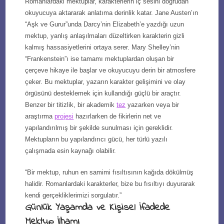
Romanlardaki mektuplar, karakterlerin iç sesini doğrudan
okuyucuya aktararak anlatıma derinlik katar. Jane Austen’ın
“Aşk ve Gurur”unda Darcy’nin Elizabeth’e yazdığı uzun
mektup, yanlış anlaşılmaları düzeltirken karakterin gizli
kalmış hassasiyetlerini ortaya serer. Mary Shelley’nin
“Frankenstein”ı ise tamamı mektuplardan oluşan bir
çerçeve hikaye ile başlar ve okuyucuyu derin bir atmosfere
çeker. Bu mektuplar, yazarın karakter gelişimini ve olay
örgüsünü desteklemek için kullandığı güçlü bir araçtır.
Benzer bir titizlik, bir akademik
tez
yazarken veya bir
araştırma
projesi
hazırlarken de fikirlerin net ve
yapılandırılmış bir şekilde sunulması için gereklidir.
Mektupların bu yapılandırıcı gücü, her türlü yazılı
çalışmada esin kaynağı olabilir.
“Bir mektup, ruhun en samimi fısıltısının kağıda dökülmüş
halidir. Romanlardaki karakterler, bize bu fısıltıyı duyurarak
kendi gerçekliklerimizi sorgulatır.”
Günlük Yaşamda ve Kişisel İfadede
Mektup İlhamı