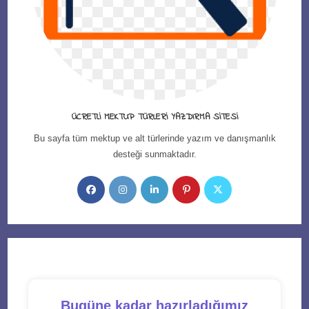
ÜCRETLI MEKTUP TÜRLERI YAZDIRMA SITESI
Bu sayfa tüm mektup ve alt türlerinde yazım ve danışmanlık
desteği sunmaktadır.
Opens
Opens
Opens
Opens
Opens
in
in
in
in
in
a
a
a
a
a
new
new
new
new
new
tab
tab
tab
tab
tab
Bugüne kadar hazırladığımız