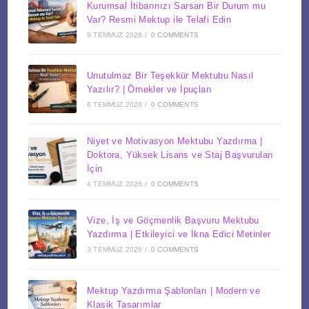
Kurumsal İtibarınızı Sarsan Bir Durum mu
Var? Resmi Mektup ile Telafi Edin
9 TEMMUZ 2026
/
0 COMMENTS
Unutulmaz Bir Teşekkür Mektubu Nasıl
Yazılır? | Örnekler ve İpuçları
6 TEMMUZ 2026
/
0 COMMENTS
Niyet ve Motivasyon Mektubu Yazdırma |
Doktora, Yüksek Lisans ve Staj Başvuruları
İçin
4 TEMMUZ 2026
/
0 COMMENTS
Vize, İş ve Göçmenlik Başvuru Mektubu
Yazdırma | Etkileyici ve İkna Edici Metinler
3 TEMMUZ 2026
/
0 COMMENTS
Mektup Yazdırma Şablonları | Modern ve
Klasik Tasarımlar