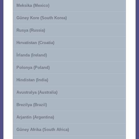
Meksika (Mexico)
Güney Kore (South Korea)
Rusya (Russia)
Hırvatistan (Croatia)
İrlanda (Ireland)
Polonya (Poland)
Hindistan (India)
Avustralya (Australia)
Brezilya (Brazil)
Arjantin (Argentina)
Güney Afrika (South Africa)