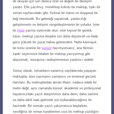
de okuyan için son derece özel ve değerli bir deneyim
yaratır. Elle yazılmış, mürekkep kokulu bir mektup, tıpkı bir
roman sayfasındaki gibi, fiziksel bir hatıra ve duygusal bir
bağ nesnesidir. Bu geleneği yaşatmak, yaratıcılığı
geliştirmenin ve iletişimi zenginleştirmenin bir yoludur. İster
bir
kitap
yazma sürecinde olun, ister kişisel bir günlük
tutun, mektup yazma disiplini sizi daha düşünceli ve ifade
gücü yüksek bir yazar haline getirecektir. Hatta karmaşık
bir konu üzerine bir
sunum
hazırlıyorsanız, ana fikrinizi
sanki seyircinize hitaben bir mektup yazıyormuş gibi
düşünmek, mesajınızı netleştirmenize yardımcı olabilir.
Sonuç olarak, romanların sararmış sayfalarında yaşayan
mektuplar, bize yazmanın zamansız ve evrensel gücünü
hatırlatır. Bu mektuplardan alınan ilham, sadece edebi bir
metin değil, aynı zamanda kişisel, akademik ve profesyonel
hayatımızdaki yazılı iletişimimizi daha derin, daha samimi
ve daha etkili hale getirmek için kullanabileceğimiz bir
hazinedir. Bir sonraki yazılı çalışmanıza başlarken,
sevdiğiniz bir roman karakterinin size bir mektup yazdığını