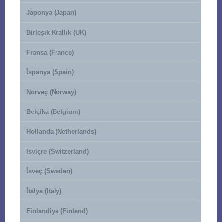
Japonya (Japan)
Birleşik Krallık (UK)
Fransa (France)
İspanya (Spain)
Norveç (Norway)
Belçika (Belgium)
Hollanda (Netherlands)
İsviçre (Switzerland)
İsveç (Sweden)
İtalya (Italy)
Finlandiya (Finland)