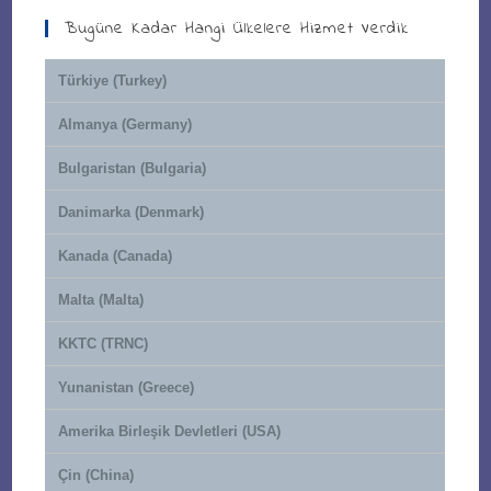
Bugüne Kadar Hangi Ülkelere Hizmet Verdik
Türkiye (Turkey)
Almanya (Germany)
Bulgaristan (Bulgaria)
Danimarka (Denmark)
Kanada (Canada)
Malta (Malta)
KKTC (TRNC)
Yunanistan (Greece)
Amerika Birleşik Devletleri (USA)
Çin (China)