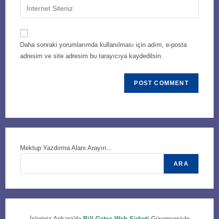
Enter
to
address
your
comment
to
website
comment
URL
Daha sonraki yorumlarımda kullanılması için adım, e-posta
(optional)
adresim ve site adresim bu tarayıcıya kaydedilsin.
Mektup Yazdırma Alanı Arayın...
ARA
İşleriniz Ankara'da
Bill Gates Web Şirketi
Güvencesiyle