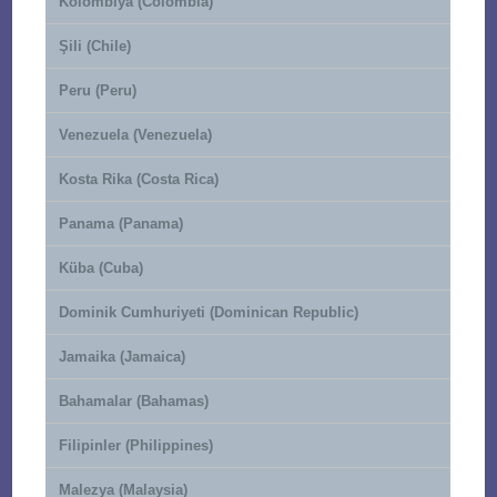
Kolombiya (Colombia)
Şili (Chile)
Peru (Peru)
Venezuela (Venezuela)
Kosta Rika (Costa Rica)
Panama (Panama)
Küba (Cuba)
Dominik Cumhuriyeti (Dominican Republic)
Jamaika (Jamaica)
Bahamalar (Bahamas)
Filipinler (Philippines)
Malezya (Malaysia)