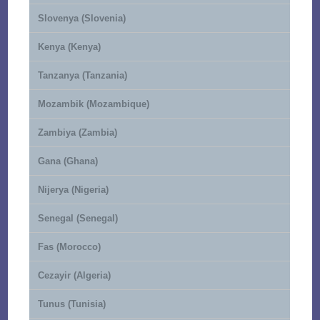
Slovenya (Slovenia)
Kenya (Kenya)
Tanzanya (Tanzania)
Mozambik (Mozambique)
Zambiya (Zambia)
Gana (Ghana)
Nijerya (Nigeria)
Senegal (Senegal)
Fas (Morocco)
Cezayir (Algeria)
Tunus (Tunisia)