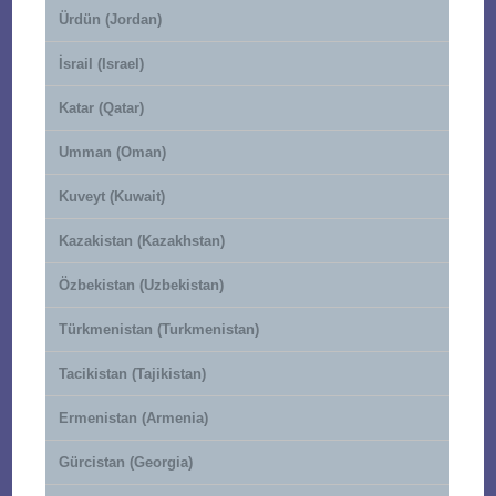
Ürdün (Jordan)
İsrail (Israel)
Katar (Qatar)
Umman (Oman)
Kuveyt (Kuwait)
Kazakistan (Kazakhstan)
Özbekistan (Uzbekistan)
Türkmenistan (Turkmenistan)
Tacikistan (Tajikistan)
Ermenistan (Armenia)
Gürcistan (Georgia)