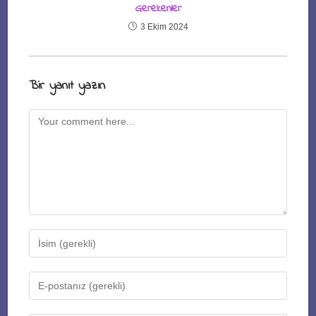
Gerekenler
3 Ekim 2024
Bir yanıt yazın
Comment
Enter
your
name
Enter
or
your
username
email