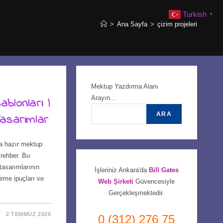
Turkish
▼
>
Ana Sayfa
>
çizim projeleri
Mektup Yazdırma Alanı
Arayın...
blonları |
ARA
asarımlar
a hazır mektup
 rehber. Bu
tasarımlarının
İşleriniz Ankara'da
Bill Gates
tirme ipuçları ve
Web Şirketi
Güvencesiyle
Gerçekleşmektedir.
2 TEMMUZ 2026
0 (312) 276 75