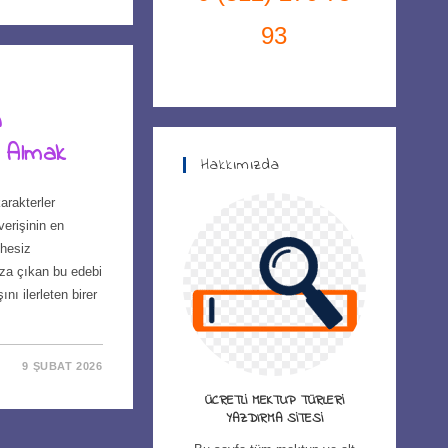
93
n
m Almak
Hakkımızda
rakterler
erişinin en
phesiz
za çıkan bu edebi
nı ilerleten birer
9 ŞUBAT 2026
ÜCRETLI MEKTUP TÜRLERI
YAZDIRMA SITESI