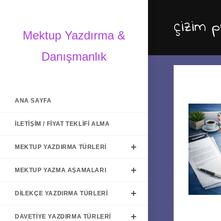
Skip
to
çizim p
content
Mektup Yazdırma &
Danışmanlık
ANA SAYFA
İLETIŞIM / FIYAT TEKLIFI ALMA
MEKTUP YAZDIRMA TÜRLERI
MEKTUP YAZMA AŞAMALARI
DILEKÇE YAZDIRMA TÜRLERI
DAVETIYE YAZDIRMA TÜRLERI