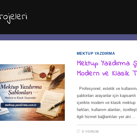
rojeleri
MEKTUP YAZDIRMA
Mektup Yazdırma Şa
Modern ve Klasik T
Profesyonel, estetik ve kullanım
şablonları arayanlar için kapsamlı
içerikte modern ve klasik mektup 
farkları, kullanım alanları, özelleş
ilgili hizmet bağlantıları yer alır.…
0 YORUM