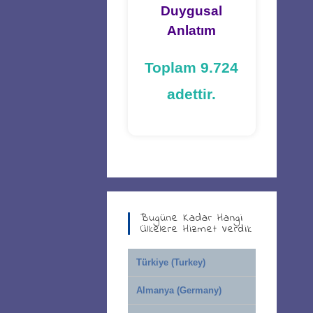
Duygusal
Anlatım
Toplam 9.724
adettir.
Bugüne Kadar Hangi
Ülkelere Hizmet Verdik
Türkiye (Turkey)
Almanya (Germany)