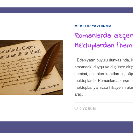
MEKTUP YAZDIRMA
Romanlarda Geçe
Mektuplardan İlha
Edebiyatın büyülü dünyasında, ka
arasındaki duygu ve düşünce alışv
samimi, en kalıcı kanıtları hiç şü
mektuplardır. Romanlarda karşımı
mektuplar, yalnızca hikayenin akışı
araç…
0 YORUM