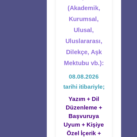
(Akademik,
Kurumsal,
Ulusal,
Uluslararası,
Dilekçe, Aşk
Mektubu vb.):
08.08.2026
tarihi itibariyle;
Yazım + Dil
Düzenleme +
Başvuruya
Uyum + Kişiye
Özel İçerik +